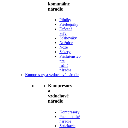
komunálne
náradie
Pilníky
Priebojníky
Drôtené
kefy
Sťahováky
Nožnice
Nože
Sekery
Príslušenstvo
pre
ručné
náradie
Kompresory a vzduchové náradie
Kompresory
a
vzduchové
náradie
Kompresory
Pneumatické
náradie
Striekacia