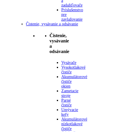
a
zadažďovače
Príslušenstvo
pre
zavlažovanie
Čistenie, vysávanie a odsávanie
Čistenie,
vysávanie
a
odsávanie
Vysávače
Vysokotlakové
čističe
Akumulátorové
čističe
okien
Zametacie
stroje
Parné
čističe
Umývacie
kefy
Akumulátorové
nízkotlakové
čističe