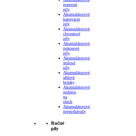
ponorné
píly
Akumulátorové
kapovacie
píly
Akumulátorové
chvostové
píly
Akumulátorové
pokosové
píly
Akumulátorové
stolové
píly
Akumulátorové
uhlové
brúsky
Akumulátorové
nožnice
na
plech
Akumulátorové
prestrihávače
Ručné
píly