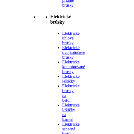
priame
brúsky
Elektrické
brúsky
Elektrické
uhlové
brúsky
Elektrické
dvojkotúčové
brúsky
Elektrické
kombinované
brúsky
Elektrické
leštičky
Elektrické
brúsky
na
betón
Elektrické
leštičky
na
kameň
Elektrické
sanačné
brúsky