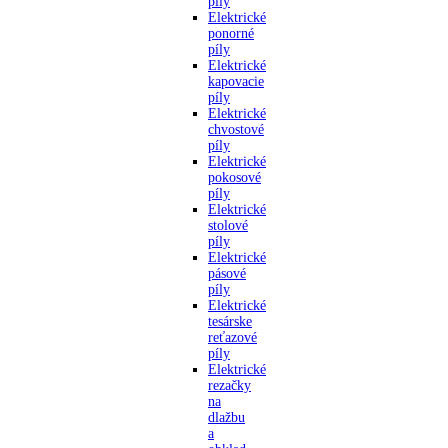
píly
Elektrické
ponorné
píly
Elektrické
kapovacie
píly
Elektrické
chvostové
píly
Elektrické
pokosové
píly
Elektrické
stolové
píly
Elektrické
pásové
píly
Elektrické
tesárske
reťazové
píly
Elektrické
rezačky
na
dlažbu
a