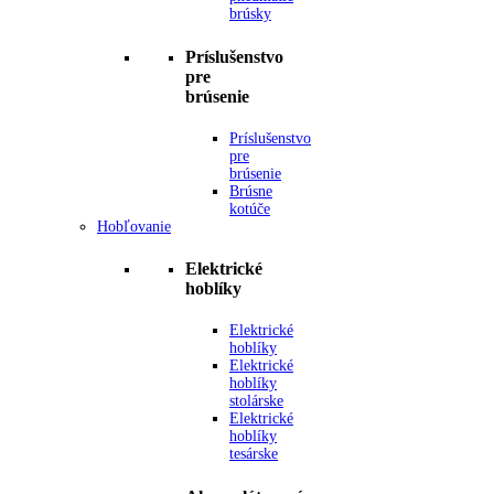
brúsky
Príslušenstvo
pre
brúsenie
Príslušenstvo
pre
brúsenie
Brúsne
kotúče
Hobľovanie
Elektrické
hoblíky
Elektrické
hoblíky
Elektrické
hoblíky
stolárske
Elektrické
hoblíky
tesárske