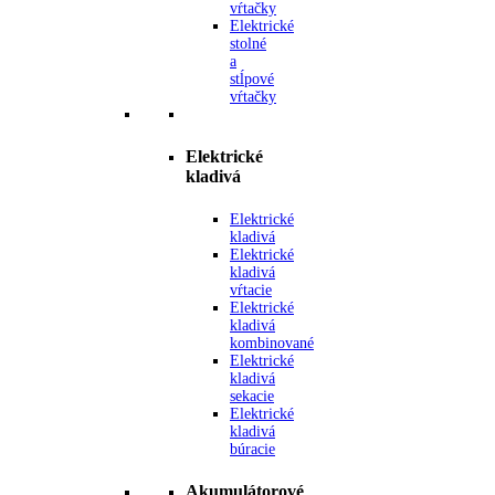
vŕtačky
Elektrické
stolné
a
stĺpové
vŕtačky
Elektrické
kladivá
Elektrické
kladivá
Elektrické
kladivá
vŕtacie
Elektrické
kladivá
kombinované
Elektrické
kladivá
sekacie
Elektrické
kladivá
búracie
Akumulátorové