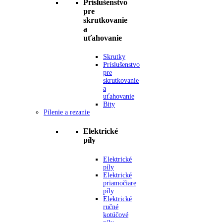
Príslušenstvo
pre
skrutkovanie
a
uťahovanie
Skrutky
Príslušenstvo
pre
skrutkovanie
a
uťahovanie
Bity
Pílenie a rezanie
Elektrické
píly
Elektrické
píly
Elektrické
priamočiare
píly
Elektrické
ručné
kotúčové