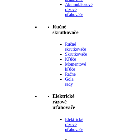
Akumulátorové
rázové
uťahováče
Ručné
skrutkovače
Ručné
skrutkovače
Skrutkovače
Kľúče
Momentové
kľúče
Račne
Gola
sady
Elektrické
rázové
uťahovače
Elektrické
rázové
uťahovače