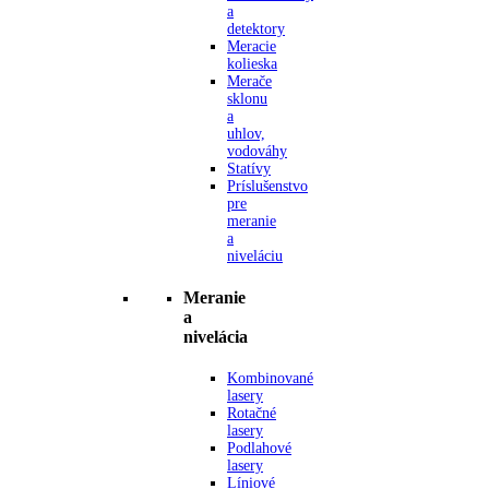
a
detektory
Meracie
kolieska
Merače
sklonu
a
uhlov,
vodováhy
Statívy
Príslušenstvo
pre
meranie
a
niveláciu
Meranie
a
nivelácia
Kombinované
lasery
Rotačné
lasery
Podlahové
lasery
Líniové