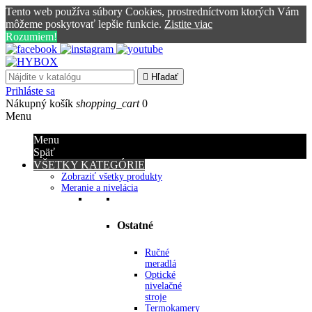
Tento web používa súbory Cookies, prostredníctvom ktorých Vám
môžeme poskytovať lepšie funkcie.
Zistite viac
Rozumiem!

Hľadať
Prihláste sa
Nákupný košík
shopping_cart
0
Menu
Menu
Späť
VŠETKY KATEGÓRIE
Zobraziť všetky produkty
Meranie a nivelácia
Ostatné
Ručné
meradlá
Optické
nivelačné
stroje
Termokamery