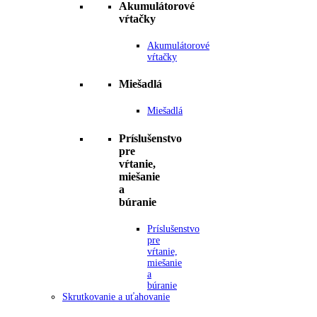
Akumulátorové
vŕtačky
Akumulátorové
vŕtačky
Miešadlá
Miešadlá
Príslušenstvo
pre
vŕtanie,
miešanie
a
búranie
Príslušenstvo
pre
vŕtanie,
miešanie
a
búranie
Skrutkovanie a uťahovanie