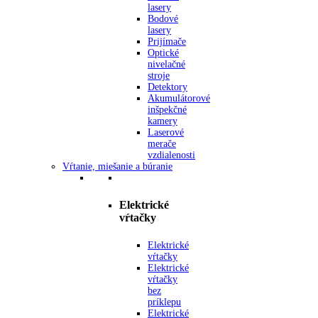
lasery
Bodové
lasery
Prijímače
Optické
nivelačné
stroje
Detektory
Akumulátorové
inšpekčné
kamery
Laserové
merače
vzdialenosti
Vŕtanie, miešanie a búranie
Elektrické
vŕtačky
Elektrické
vŕtačky
Elektrické
vŕtačky
bez
príklepu
Elektrické