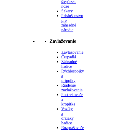
štepárske
nože
Sekery
Príslušenstvo
pre
záhradné
náradie
Zavlažovanie
Zavlažovanie
Čerpadlá
Záhradné
hadice
Rýchlospojky
a
prípojky
Riadenie
zavlažovania
Postrekovače
a
kropítka
Vozíky
a
držiaky
hadice
Rozprašovače