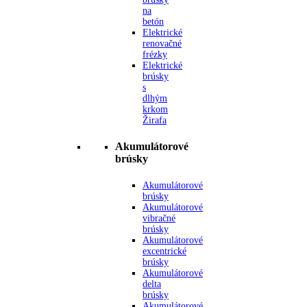
na
betón
Elektrické
renovačné
frézky
Elektrické
brúsky
s
dlhým
krkom
Žirafa
Akumulátorové
brúsky
Akumulátorové
brúsky
Akumulátorové
vibračné
brúsky
Akumulátorové
excentrické
brúsky
Akumulátorové
delta
brúsky
Akumulátorové