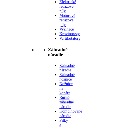
Elektrické
reťazové
píly
Motorové
reťazové
píly
Vyžínače
Krovinorezy
Vertikutátory
Záhradné
náradie
Záhradné
náradie
Záhradné
nožnice
Nožnice
na
konáre
Ručné
záhradné
náradie
Kombinované
náradie
Pílky
a