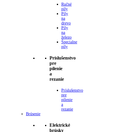
Ručné
píly
Píly
na
drevo
Píly
na
železo
Špecialne
píly
Príslušenstvo
pre
pílenie
a
rezanie
Príslušenstvo
pre
pílenie
a
rezanie
Brúsenie
Elektrické
brúsky