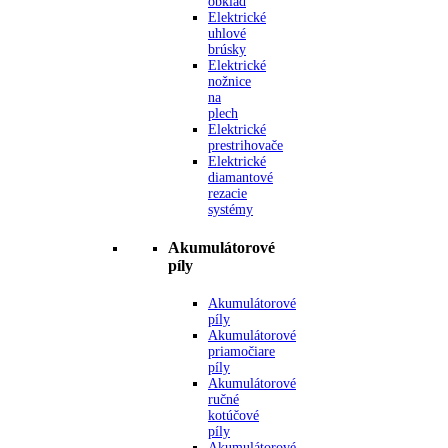
obklad
Elektrické
uhlové
brúsky
Elektrické
nožnice
na
plech
Elektrické
prestrihovače
Elektrické
diamantové
rezacie
systémy
Akumulátorové
píly
Akumulátorové
píly
Akumulátorové
priamočiare
píly
Akumulátorové
ručné
kotúčové
píly
Akumulátorové