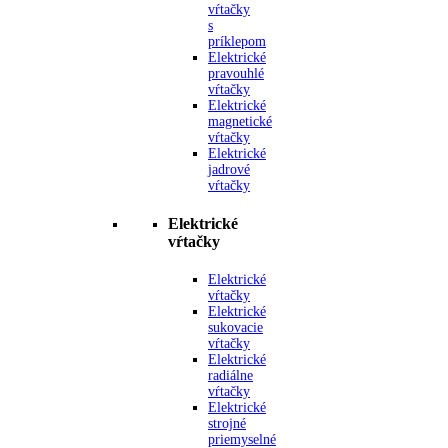
vŕtačky
s
príklepom
Elektrické
pravouhlé
vŕtačky
Elektrické
magnetické
vŕtačky
Elektrické
jadrové
vŕtačky
Elektrické
vŕtačky
Elektrické
vŕtačky
Elektrické
sukovacie
vŕtačky
Elektrické
radiálne
vŕtačky
Elektrické
strojné
priemyselné