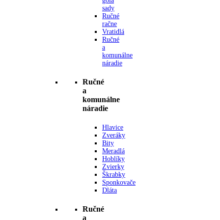
gola
sady
Ručné
račne
Vratidlá
Ručné
a
komunálne
náradie
Ručné
a
komunálne
náradie
Hlavice
Zveráky
Bity
Meradlá
Hoblíky
Zvierky
Škrabky
Sponkovače
Dláta
Ručné
a