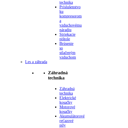
technika
Príslušenstvo
ku
kompresorom
a
vzduchovému
náradiu
Striekacie
pištole
Brúsenie
so
stlačeným
vzduchom
Les a záhrada
Záhradná
technika
Záhradná
technika
Elektrické
kosačky
Motorové
kosačky
Akumulátorové
reťazové
píly