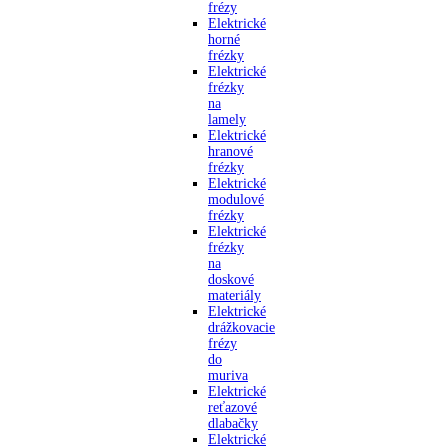
frézy
Elektrické
horné
frézky
Elektrické
frézky
na
lamely
Elektrické
hranové
frézky
Elektrické
modulové
frézky
Elektrické
frézky
na
doskové
materiály
Elektrické
drážkovacie
frézy
do
muriva
Elektrické
reťazové
dlabačky
Elektrické