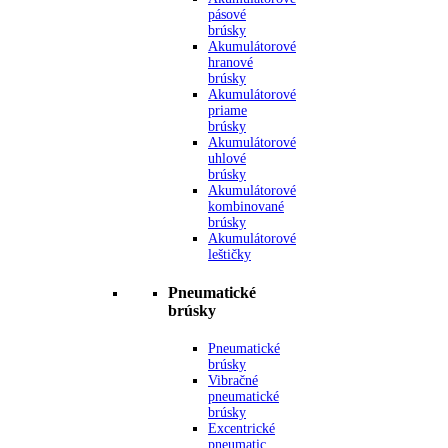
pásové
brúsky
Akumulátorové
hranové
brúsky
Akumulátorové
priame
brúsky
Akumulátorové
uhlové
brúsky
Akumulátorové
kombinované
brúsky
Akumulátorové
leštičky
Pneumatické
brúsky
Pneumatické
brúsky
Vibračné
pneumatické
brúsky
Excentrické
pneumatic