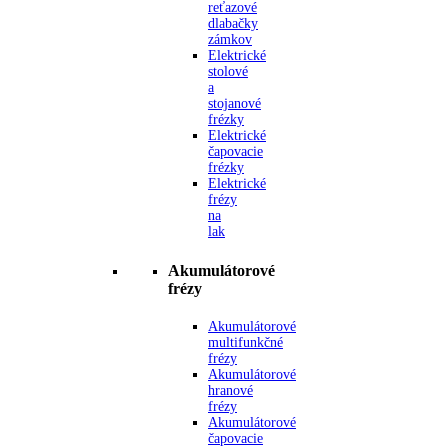
reťazové
dlabačky
zámkov
Elektrické
stolové
a
stojanové
frézky
Elektrické
čapovacie
frézky
Elektrické
frézy
na
lak
Akumulátorové
frézy
Akumulátorové
multifunkčné
frézy
Akumulátorové
hranové
frézy
Akumulátorové
čapovacie