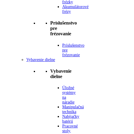
frézky
Akumulátorové
frézy
Príslušenstvo
pre
frézovanie
Príslušenstvo
pre
frézovanie
Vybavenie dielne
Vybavenie
dielne
Úložné
systémy
na
náradie
Manipulačná
technika
Nabíjačky
batérií
Pracovné
stoly,