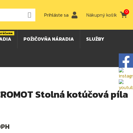
0

Prihláste sa
Nákupný košík
orúčame
ADIA
POŽIČOVŇA NÁRADIA
SLUŽBY
OMOT Stolná kotúčová píla
DPH