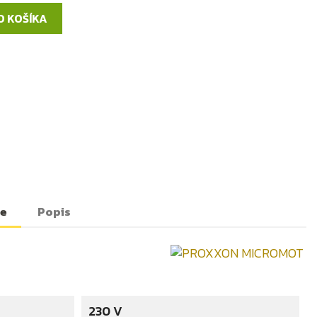
O KOŠÍKA
te
Popis
230 V