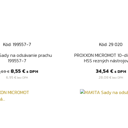
Kód: 199557-7
Kód: 29 020
Rýchly náhľad
Rýchly náhľa


Sady na odsávanie prachu
PROXXON MICROMOT 10-di
199557-7
HSS rezných nástrojov 
ežná
Cena
Cena
8,55 €
34,54 €
s DPH
s DPH
,69 €
ena
6,95 €
28,08 €
bez DPH
bez DPH