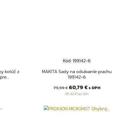
Kód: 199142-6
d
Rýchly náhľad

y kotúč z
MAKITA Sady na odsávanie prachu
re...
199142-6
Bežná
Cena
60,79 €
s DPH
75,99 €
cena
49,42 €
bez DPH