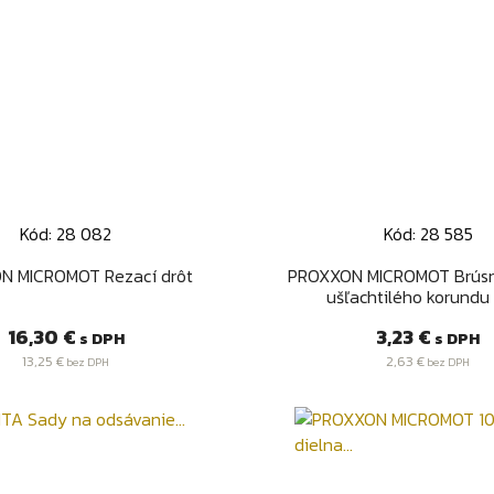
Kód: 28 082
Kód: 28 585
Rýchly náhľad
Rýchly náhľa


N MICROMOT Rezací drôt
PROXXON MICROMOT Brúsn
ušľachtilého korundu p
Cena
Cena
16,30 €
3,23 €
s DPH
s DPH
13,25 €
2,63 €
bez DPH
bez DPH