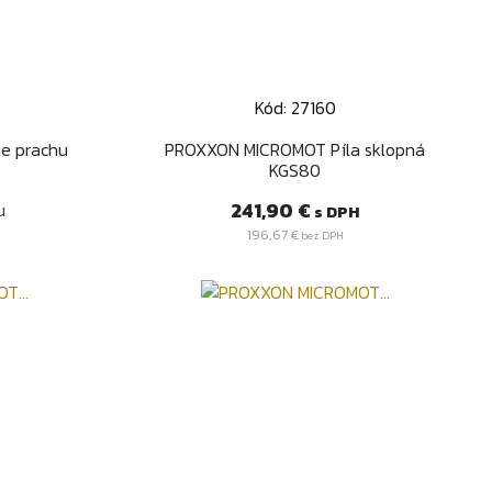
Kód: 27160
d
Rýchly náhľad

e prachu
PROXXON MICROMOT Píla sklopná
KGS80
Cena
241,90 €
u
s DPH
196,67 €
bez DPH