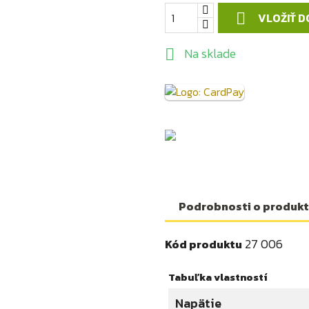
VLOŽIŤ D

Na sklade

Podrobnosti o produk
27 006
Kód produktu
Tabuľka vlastností
Napätie