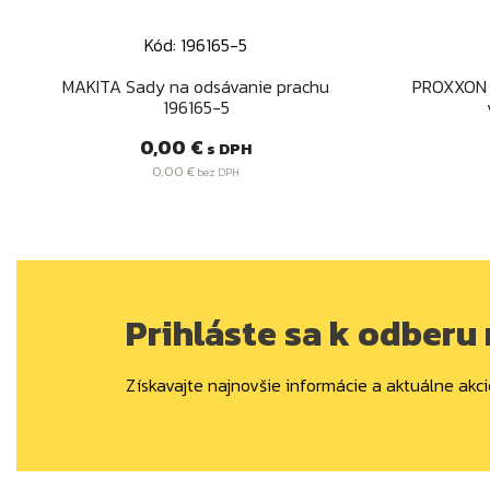
Kód: 196165-5
Rýchly náhľad

MAKITA Sady na odsávanie prachu
PROXXON 
196165-5
Cena
0,00 €
s DPH
0,00 €
bez DPH
Prihláste sa k odberu
Získavajte najnovšie informácie a aktuálne akci