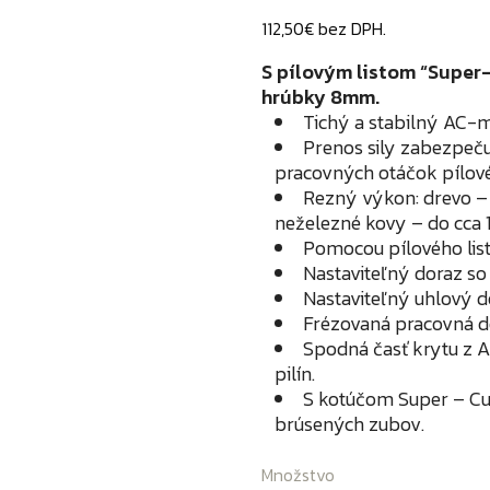
112,50€ bez DPH.
S pílovým listom “Super
hrúbky 8mm.
Tichý a stabilný AC-m
Prenos sily zabezpeč
pracovných otáčok pílov
Rezný výkon: drevo –
neželezné kovy – do cca 
Pomocou pílového list
Nastaviteľný doraz so
Nastaviteľný uhlový d
Frézovaná pracovná do
Spodná časť krytu z A
pilín.
S kotúčom Super – Cu
brúsených zubov.
Množstvo