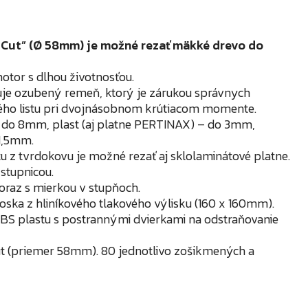
-Cut” (Ø 58mm) je možné rezať mäkké drevo do
otor s dlhou životnosťou.
uje ozubený remeň, ktorý je zárukou správnych
ého listu pri dvojnásobnom krútiacom momente.
 do 8mm, plast (aj platne PERTINAX) – do 3mm,
1,5mm.
u z tvrdokovu je možné rezať aj sklolaminátové platne.
 stupnicou.
oraz s mierkou v stupňoch.
ska z hliníkového tlakového výlisku (160 x 160mm).
BS plastu s postrannými dvierkami na odstraňovanie
t (priemer 58mm). 80 jednotlivo zošikmených a