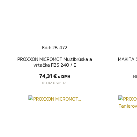
Kód: 28 472
Rýchly náhľad

PROXXON MICROMOT Multibrúska a
MAKITA 
vŕtačka FBS 240 / E
Cena
B
74,31 €
s DPH
10
c
60,42 €
bez DPH