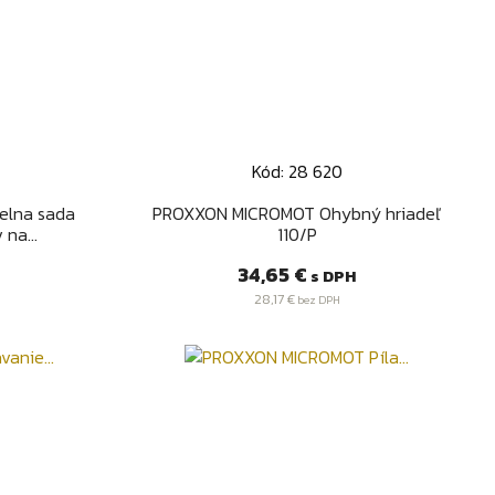
Kód: 28 620
d
Rýchly náhľad

elna sada
PROXXON MICROMOT Ohybný hriadeľ
na...
110/P
Cena
34,65 €
s DPH
28,17 €
bez DPH