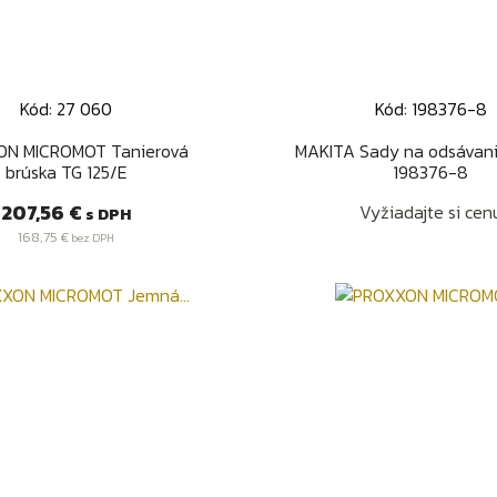
Kód: 27 060
Kód: 198376-8
Rýchly náhľad
Rýchly náhľa


ON MICROMOT Tanierová
MAKITA Sady na odsávani
brúska TG 125/E
198376-8
Cena
207,56 €
Vyžiadajte si cen
s DPH
168,75 €
bez DPH