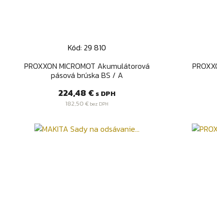
Kód: 29 810
Rýchly náhľad

PROXXON MICROMOT Akumulátorová
PROXX
pásová brúska BS / A
Cena
224,48 €
s DPH
182,50 €
bez DPH