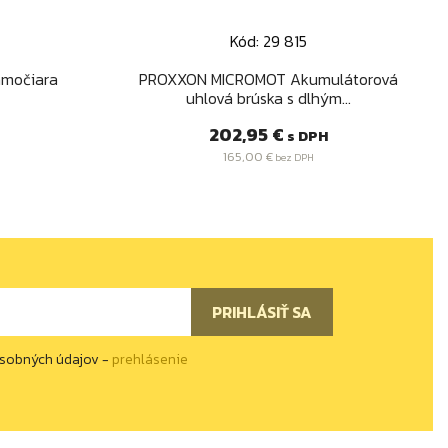
Kód: 29 815
d
Rýchly náhľad

močiara
PROXXON MICROMOT Akumulátorová
uhlová brúska s dlhým...
Cena
202,95 €
s DPH
165,00 €
bez DPH
osobných údajov -
prehlásenie