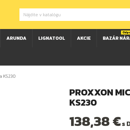
Odp
ARUNDA
LIGNATOOL
AKCIE
BAZÁR NÁR
a KS230
PROXXON MICR
KS230
138,38 €
s 