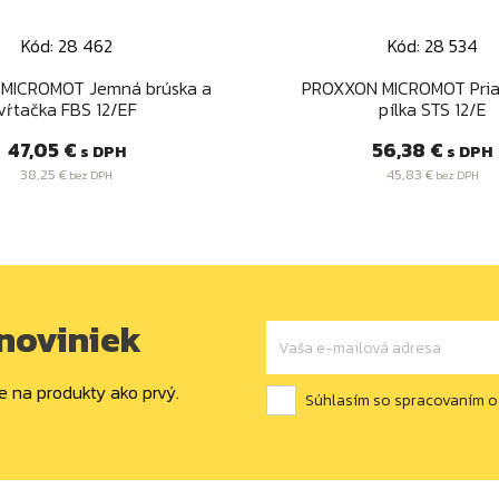
Kód: 28 462
Kód: 28 534
Rýchly náhľad
Rýchly náhľa


MICROMOT Jemná brúska a
PROXXON MICROMOT Pria
vŕtačka FBS 12/EF
pílka STS 12/E
Cena
Cena
47,05 €
56,38 €
s DPH
s DPH
38,25 €
45,83 €
bez DPH
bez DPH
 noviniek
e na produkty ako prvý.
Súhlasím so spracovaním 