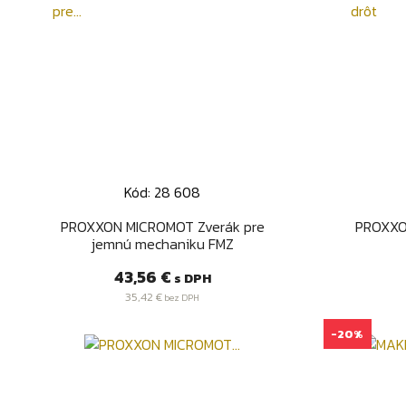
Kód: 28 608
Rýchly náhľad

PROXXON MICROMOT Zverák pre
PROXXO
jemnú mechaniku FMZ
Cena
43,56 €
s DPH
35,42 €
bez DPH
-20%