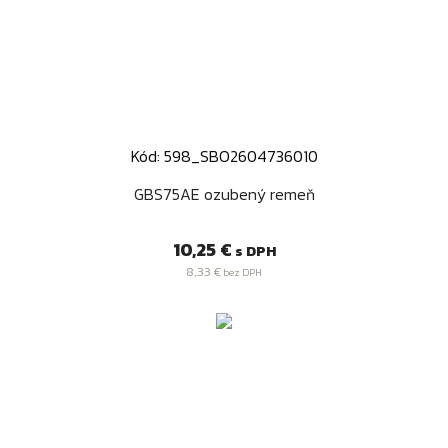
Kód: 598_SBO2604736010
GBS75AE ozubený remeň
Cena
10,25 €
s DPH
8,33 €
bez DPH