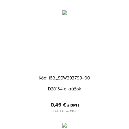
Kód: 168_SDW393799-00
D28154 o krúžok
Cena
0,49 €
s DPH
0,40 €
bez DPH