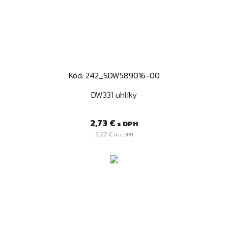
Kód: 242_SDW589016-00
DW331 uhlíky
Cena
2,73 €
s DPH
2,22 €
bez DPH