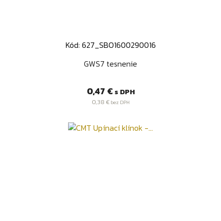
Kód: 627_SBO1600290016
GWS7 tesnenie
Cena
0,47 €
s DPH
0,38 €
bez DPH