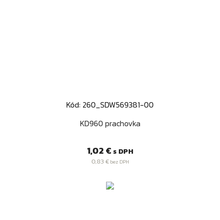
Kód: 260_SDW569381-00
KD960 prachovka
Cena
1,02 €
s DPH
0,83 €
bez DPH