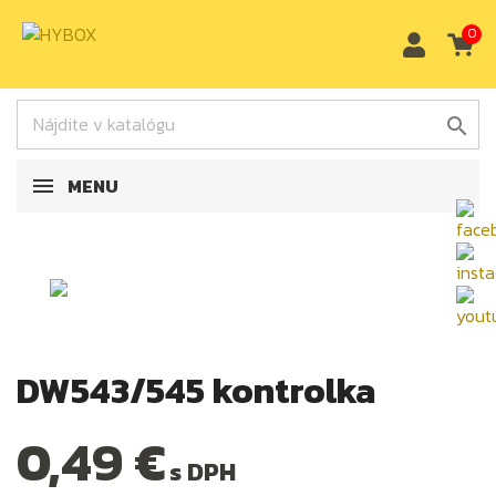
0

MENU
DW543/545 kontrolka
0,49 €
s DPH