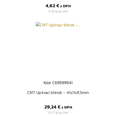
Cena
4,62 €
s DPH
3,76 €
bez DPH
Kód: C69599941
CMT Upínací klínok - 41x11x9,5mm
Cena
29,24 €
s DPH
23,77 €
bez DPH