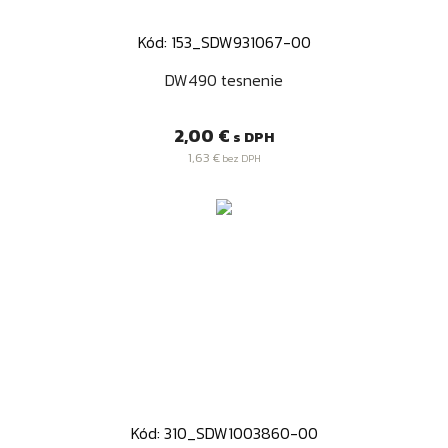
Kód: 153_SDW931067-00
DW490 tesnenie
Cena
2,00 €
s DPH
1,63 €
bez DPH
Kód: 310_SDW1003860-00