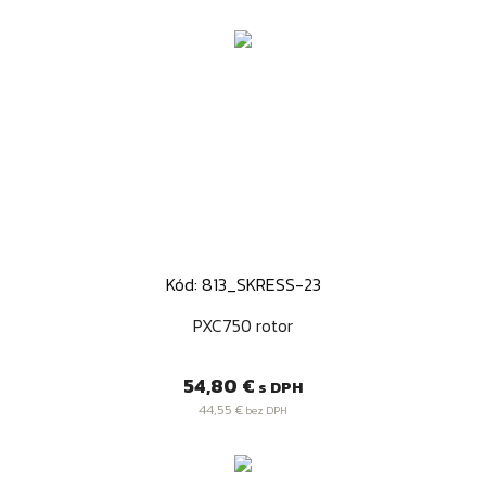
Kód: 813_SKRESS-23
PXC750 rotor
Cena
54,80 €
s DPH
44,55 €
bez DPH