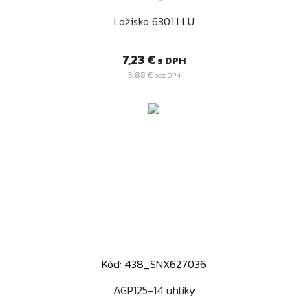
Ložisko 6301 LLU
Cena
7,23 €
s DPH
5,88 €
bez DPH
Kód: 438_SNX627036
AGP125-14 uhlíky