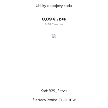
Uhlíky odpojový sada
Cena
8,09 €
s DPH
6,58 €
bez DPH
Kód: 829_Servis
Žiarivka Philips TL-D 30W