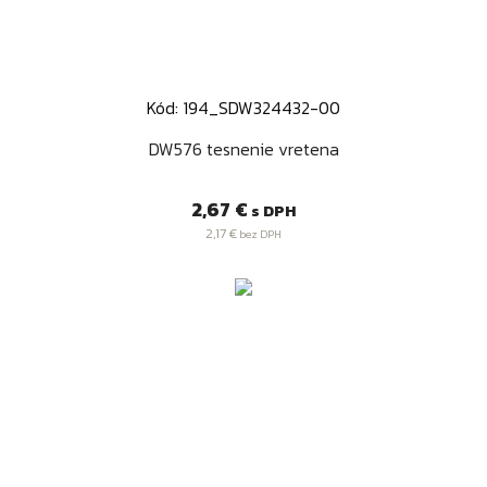
Kód: 194_SDW324432-00
DW576 tesnenie vretena
Cena
2,67 €
s DPH
2,17 €
bez DPH