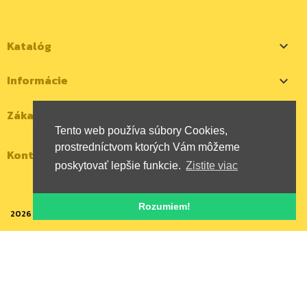
Katalóg

Informácie

Zákaznícky účet

Tento web používa súbory Cookies,
prostredníctvom ktorých Vám môžeme
Kontaktujte nás
poskytovať lepšie funkcie.
Zistite viac
Rozumiem!
2026 | Všetky autorské práva vyhradené | HYBOX Slovakia, s.r.o.