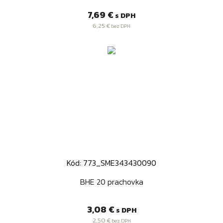
Cena
7,69 €
s DPH
6,25 €
bez DPH
Kód: 773_SME343430090
BHE 20 prachovka
Cena
3,08 €
s DPH
2,50 €
bez DPH