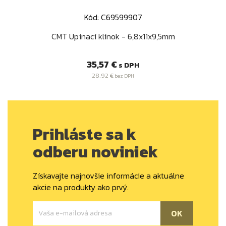
Kód: C69599907
CMT Upínací klínok - 6,8x11x9,5mm
Cena
35,57 €
s DPH
28,92 €
bez DPH
Prihláste sa k
odberu noviniek
Získavajte najnovšie informácie a aktuálne
akcie na produkty ako prvý.