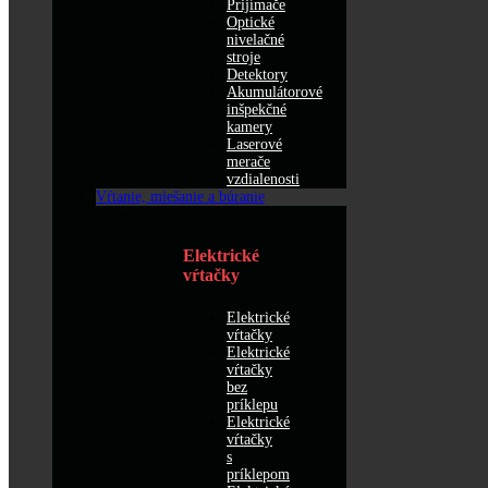
Prijímače
Optické
nivelačné
stroje
Detektory
Akumulátorové
inšpekčné
kamery
Laserové
merače
vzdialenosti
Vŕtanie, miešanie a búranie
Elektrické
vŕtačky
Elektrické
vŕtačky
Elektrické
vŕtačky
bez
príklepu
Elektrické
vŕtačky
s
príklepom