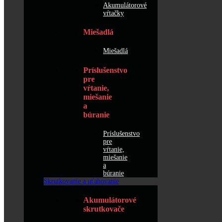
Akumulátorové
vŕtačky
Miešadlá
Miešadlá
Príslušenstvo
pre
vŕtanie,
miešanie
a
búranie
Príslušenstvo
pre
vŕtanie,
miešanie
a
búranie
Skrutkovanie a uťahovanie
Akumulátorové
skrutkovače