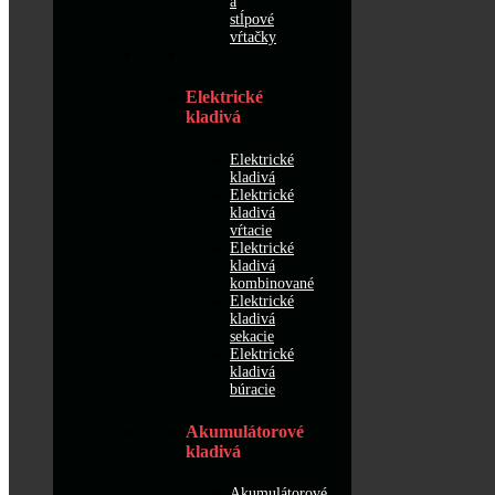
a
stĺpové
vŕtačky
Elektrické
kladivá
Elektrické
kladivá
Elektrické
kladivá
vŕtacie
Elektrické
kladivá
kombinované
Elektrické
kladivá
sekacie
Elektrické
kladivá
búracie
Akumulátorové
kladivá
Akumulátorové