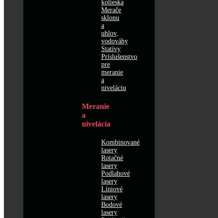
kolieska
Merače
sklonu
a
uhlov,
vodováhy
Statívy
Príslušenstvo
pre
meranie
a
niveláciu
Meranie
a
nivelácia
Kombinované
lasery
Rotačné
lasery
Podlahové
lasery
Líniové
lasery
Bodové
lasery