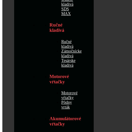
kladivá
SDS
MAX
Ručné
kladivá
Ručné
kladivá
Zámočnícke
kladivá
Tesárske
kladivá
Motorové
vŕtačky
Motorové
vŕtačky
Pôdny
vrták
Akumulátorové
vŕtačky