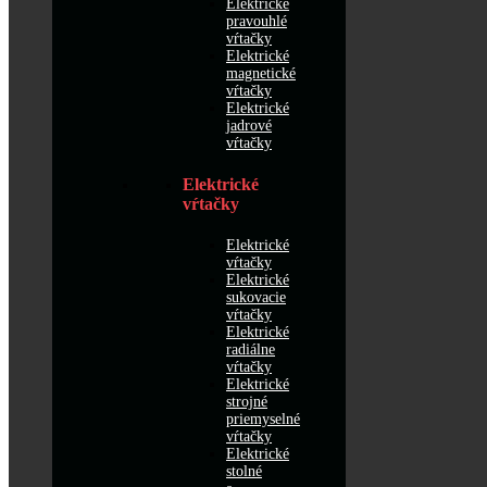
Elektrické
pravouhlé
vŕtačky
Elektrické
magnetické
vŕtačky
Elektrické
jadrové
vŕtačky
Elektrické
vŕtačky
Elektrické
vŕtačky
Elektrické
sukovacie
vŕtačky
Elektrické
radiálne
vŕtačky
Elektrické
strojné
priemyselné
vŕtačky
Elektrické
stolné