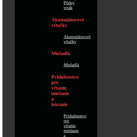
Pôdny
vrták
Akumulátorové
vŕtačky
Akumulátorové
vŕtačky
Miešadlá
Miešadlá
Príslušenstvo
pre
vŕtanie,
miešanie
a
búranie
Príslušenstvo
pre
vŕtanie,
miešanie
a