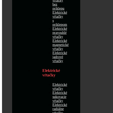
vŕtačky
bez
príklepu
Elektrické
vŕtačky
s
príklepom
Elektrické
pravouhlé
vŕtačky
Elektrické
magnetické
vŕtačky
Elektrické
jadrové
vŕtačky
Elektrické
vŕtačky
Elektrické
vŕtačky
Elektrické
sukovacie
vŕtačky
Elektrické
radiálne
vŕtačky