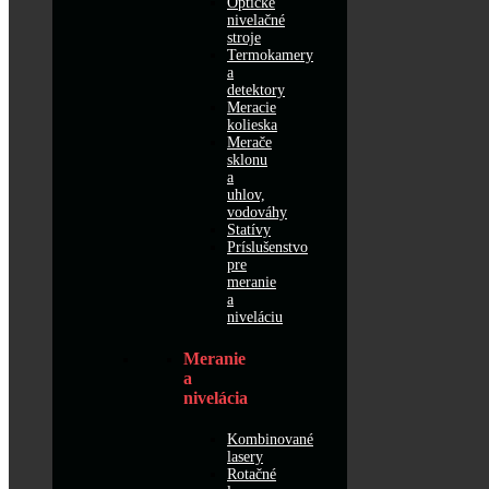
Optické
nivelačné
stroje
Termokamery
a
detektory
Meracie
kolieska
Merače
sklonu
a
uhlov,
vodováhy
Statívy
Príslušenstvo
pre
meranie
a
niveláciu
Meranie
a
nivelácia
Kombinované
lasery
Rotačné