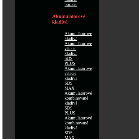
búracie
Akumulátorové
kladivá
Akumulátorové
kladivá
Akumulátorové
vŕtacie
kladivá
SDS
PLUS
Akumulátorové
vŕtacie
kladivá
SDS
MAX
Akumulátorové
kombinované
kladivá
SDS
PLUS
Akumulátorové
kombinované
kladivá
SDS
MAX