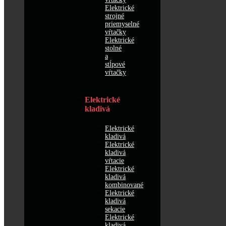
Elektrické
strojné
priemyselné
vŕtačky
Elektrické
stolné
a
stĺpové
vŕtačky
Elektrické
kladivá
Elektrické
kladivá
Elektrické
kladivá
vŕtacie
Elektrické
kladivá
kombinované
Elektrické
kladivá
sekacie
Elektrické
kladivá