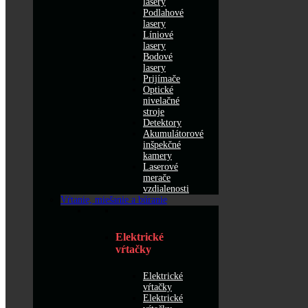
lasery
Podlahové
lasery
Líniové
lasery
Bodové
lasery
Prijímače
Optické
nivelačné
stroje
Detektory
Akumulátorové
inšpekčné
kamery
Laserové
merače
vzdialenosti
Vŕtanie, miešanie a búranie
Elektrické
vŕtačky
Elektrické
vŕtačky
Elektrické