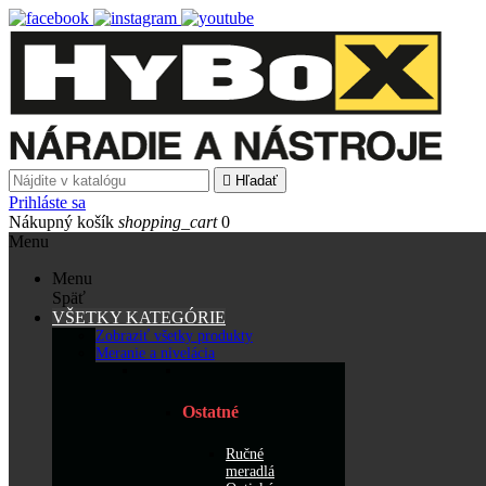

Hľadať
Prihláste sa
Nákupný košík
shopping_cart
0
Menu
Menu
Späť
VŠETKY KATEGÓRIE
Zobraziť všetky produkty
Meranie a nivelácia
Ostatné
Ručné
meradlá