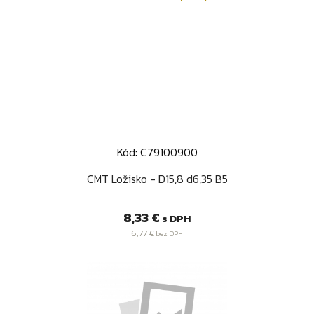
Kód: C79100900
CMT Ložisko - D15,8 d6,35 B5
Cena
8,33 €
s DPH
6,77 €
bez DPH