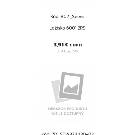
Kód: 807_Servis
Ložisko 6001 2RS
Cena
3,91 €
s DPH
3,18 €
bez DPH
Kód: 70_SDW324430-03