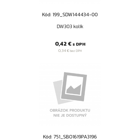
Kód: 199_SDW144434-00
DW303 kolík
Cena
0,42 €
s DPH
0,34 €
bez DPH
Kód: 751_SBO1619PA3196