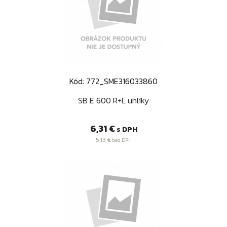
Kód: 772_SME316033860
SB E 600 R+L uhlíky
Cena
6,31 €
s DPH
5,13 €
bez DPH