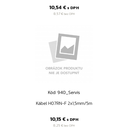
Cena
10,54 €
s DPH
8,57 €
bez DPH
Kód: 940_Servis
Kábel H07RN-F 2x1,5mm/5m
Cena
10,15 €
s DPH
8,25 €
bez DPH