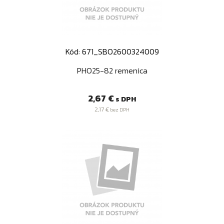
Kód: 671_SBO2600324009
PHO25-82 remenica
Cena
2,67 €
s DPH
2,17 €
bez DPH