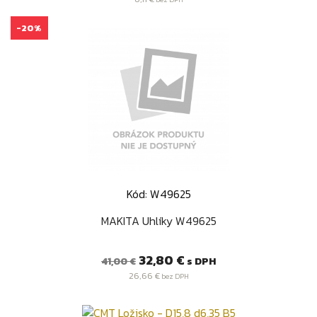
-20%
Kód: W49625
MAKITA Uhlíky W49625
Bežná
Cena
32,80 €
s DPH
41,00 €
cena
26,66 €
bez DPH