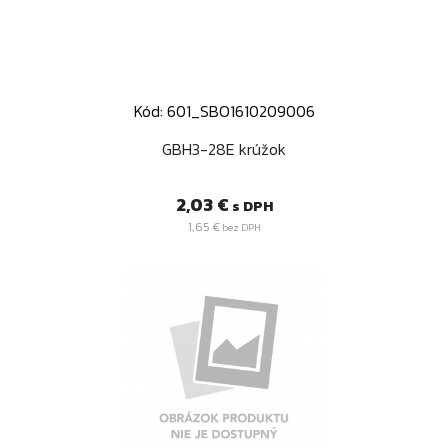
Kód: 601_SBO1610209006
GBH3-28E krúžok
Cena
2,03 €
s DPH
1,65 €
bez DPH