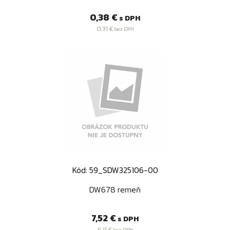
Cena
0,38 €
s DPH
0,31 €
bez DPH
Kód: 59_SDW325106-00
DW678 remeň
Cena
7,52 €
s DPH
6,11 €
bez DPH