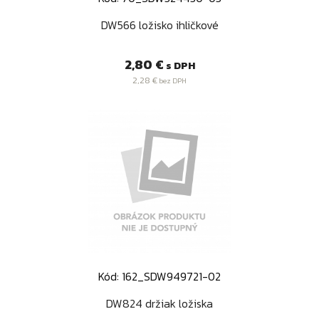
DW566 ložisko ihličkové
Cena
2,80 €
s DPH
2,28 €
bez DPH
Kód: 162_SDW949721-02
DW824 držiak ložiska