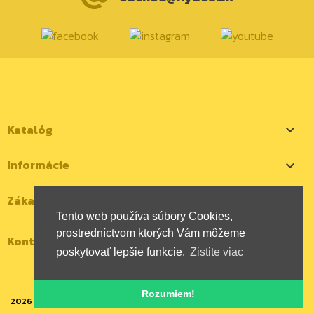
Katalóg

Informácie

Zákaznícky účet

Tento web používa súbory Cookies,
prostredníctvom ktorých Vám môžeme
Kontaktujte nás
poskytovať lepšie funkcie.
Zistite viac
Rozumiem!
2026 | Všetky autorské práva vyhradené | HYBOX Slovakia, s.r.o.