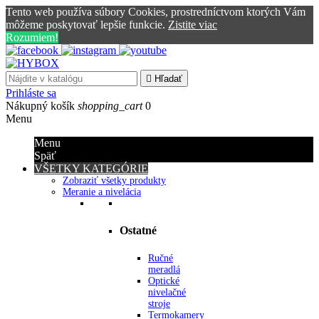
Tento web používa súbory Cookies, prostredníctvom ktorých Vám
môžeme poskytovať lepšie funkcie.
Zistite viac
Rozumiem!

Hľadať
Prihláste sa
Nákupný košík
shopping_cart
0
Menu
Menu
Späť
VŠETKY KATEGÓRIE
Zobraziť všetky produkty
Meranie a nivelácia
Ostatné
Ručné
meradlá
Optické
nivelačné
stroje
Termokamery