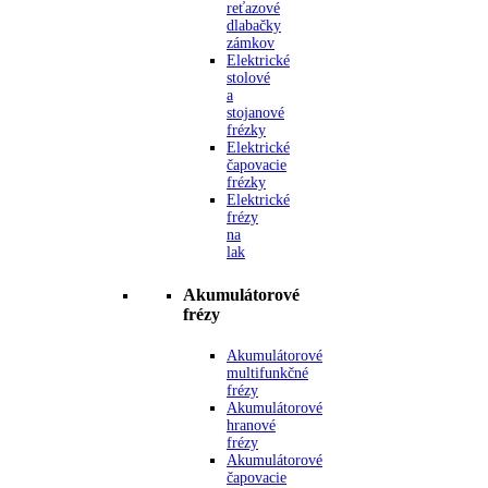
reťazové
dlabačky
zámkov
Elektrické
stolové
a
stojanové
frézky
Elektrické
čapovacie
frézky
Elektrické
frézy
na
lak
Akumulátorové
frézy
Akumulátorové
multifunkčné
frézy
Akumulátorové
hranové
frézy
Akumulátorové
čapovacie