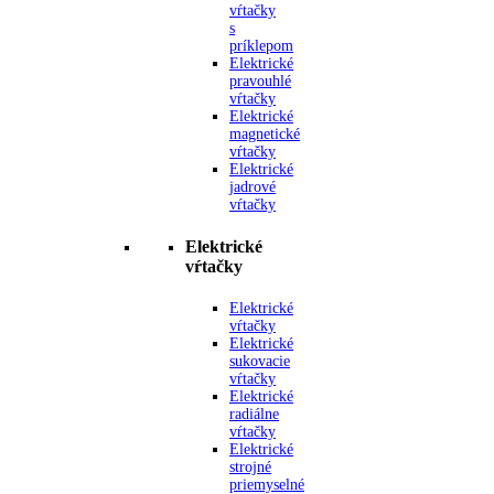
vŕtačky
s
príklepom
Elektrické
pravouhlé
vŕtačky
Elektrické
magnetické
vŕtačky
Elektrické
jadrové
vŕtačky
Elektrické
vŕtačky
Elektrické
vŕtačky
Elektrické
sukovacie
vŕtačky
Elektrické
radiálne
vŕtačky
Elektrické
strojné
priemyselné