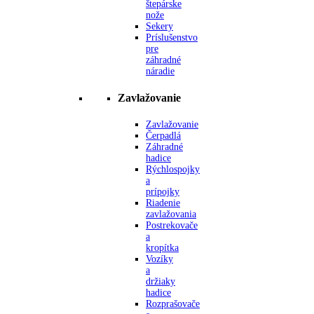
štepárske
nože
Sekery
Príslušenstvo
pre
záhradné
náradie
Zavlažovanie
Zavlažovanie
Čerpadlá
Záhradné
hadice
Rýchlospojky
a
prípojky
Riadenie
zavlažovania
Postrekovače
a
kropítka
Vozíky
a
držiaky
hadice
Rozprašovače