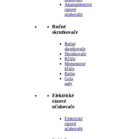
Akumulátorové
rázové
uťahováče
Ručné
skrutkovače
Ručné
skrutkovače
Skrutkovače
Kľúče
Momentové
kľúče
Račne
Gola
sady
Elektrické
rázové
uťahovače
Elektrické
rázové
uťahovače