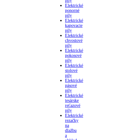
píly
Elektrické
ponorné
píly
Elektrické
kapovacie
píly
Elektrické
chvostové
píly
Elektrické
pokosové
píly
Elektrické
stolové
píly
Elektrické
pásové
píly
Elektrické
tesárske
reťazové
píly
Elektrické
rezačky
na
dlažbu
a