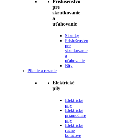
Príslušenstvo
pre
skrutkovanie
a
uťahovanie
Skrutky
Príslušenstvo
pre
skrutkovanie
a
uťahovanie
Bity
Pílenie a rezanie
Elektrické
píly
Elektrické
píly
Elektrické
priamočiare
píly
Elektrické
ručné
kotúčové