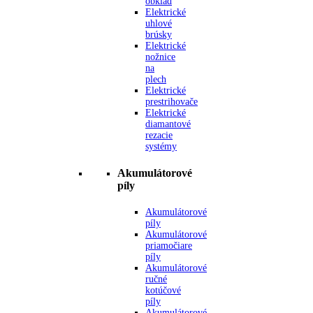
obklad
Elektrické
uhlové
brúsky
Elektrické
nožnice
na
plech
Elektrické
prestrihovače
Elektrické
diamantové
rezacie
systémy
Akumulátorové
píly
Akumulátorové
píly
Akumulátorové
priamočiare
píly
Akumulátorové
ručné
kotúčové
píly
Akumulátorové