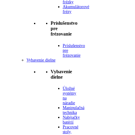
frézky
Akumulátorové
frézy
Príslušenstvo
pre
frézovanie
Príslušenstvo
pre
frézovanie
Vybavenie dielne
Vybavenie
dielne
Úložné
systémy
na
náradie
Manipulačná
technika
Nabíjačky
batérií
Pracovné
stoly,