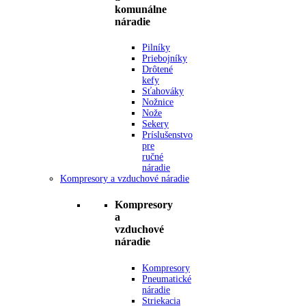
komunálne
náradie
Pilníky
Priebojníky
Drôtené
kefy
Sťahováky
Nožnice
Nože
Sekery
Príslušenstvo
pre
ručné
náradie
Kompresory a vzduchové náradie
Kompresory
a
vzduchové
náradie
Kompresory
Pneumatické
náradie
Striekacia