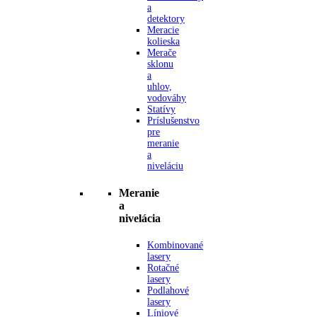
a
detektory
Meracie
kolieska
Merače
sklonu
a
uhlov,
vodováhy
Statívy
Príslušenstvo
pre
meranie
a
niveláciu
Meranie
a
nivelácia
Kombinované
lasery
Rotačné
lasery
Podlahové
lasery
Líniové