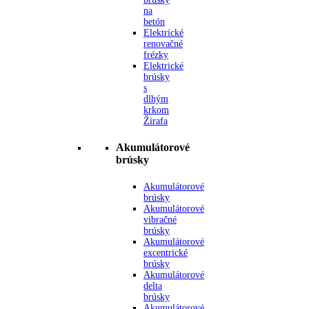
na
betón
Elektrické
renovačné
frézky
Elektrické
brúsky
s
dlhým
krkom
Žirafa
Akumulátorové
brúsky
Akumulátorové
brúsky
Akumulátorové
vibračné
brúsky
Akumulátorové
excentrické
brúsky
Akumulátorové
delta
brúsky
Akumulátorové