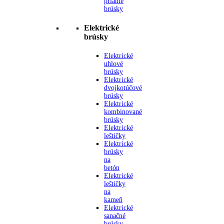
priame
brúsky
Elektrické
brúsky
Elektrické
uhlové
brúsky
Elektrické
dvojkotúčové
brúsky
Elektrické
kombinované
brúsky
Elektrické
leštičky
Elektrické
brúsky
na
betón
Elektrické
leštičky
na
kameň
Elektrické
sanačné
brúsky