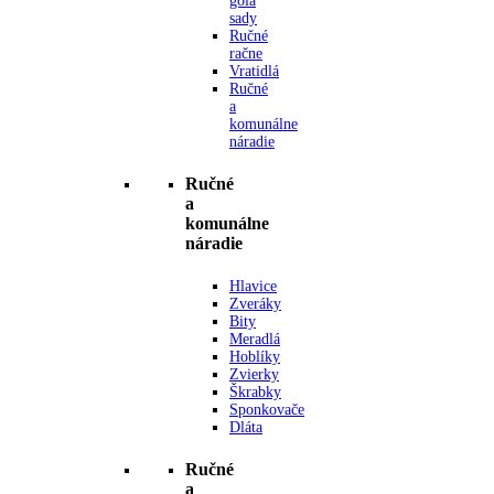
gola
sady
Ručné
račne
Vratidlá
Ručné
a
komunálne
náradie
Ručné
a
komunálne
náradie
Hlavice
Zveráky
Bity
Meradlá
Hoblíky
Zvierky
Škrabky
Sponkovače
Dláta
Ručné
a