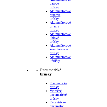
pásové
brúsky
Akumulátorové
hranové
brúsky
Akumulátorové
priame
brúsky
Akumulátorové
uhlové
brúsky
Akumulátorové
kombinované
brúsky
Akumulátorové
leštičky
Pneumatické
brúsky
Pneumatické
brúsky
Vibračné
pneumatické
brúsky
Excentrické
pneumatic