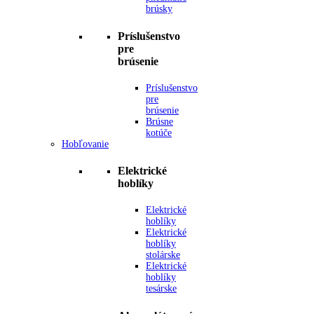
brúsky
Príslušenstvo
pre
brúsenie
Príslušenstvo
pre
brúsenie
Brúsne
kotúče
Hobľovanie
Elektrické
hoblíky
Elektrické
hoblíky
Elektrické
hoblíky
stolárske
Elektrické
hoblíky
tesárske