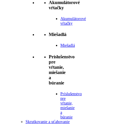
Akumulátorové
vŕtačky
Akumulátorové
vŕtačky
Miešadlá
Miešadlá
Príslušenstvo
pre
vŕtanie,
miešanie
a
búranie
Príslušenstvo
pre
vŕtanie,
miešanie
a
búranie
Skrutkovanie a uťahovanie