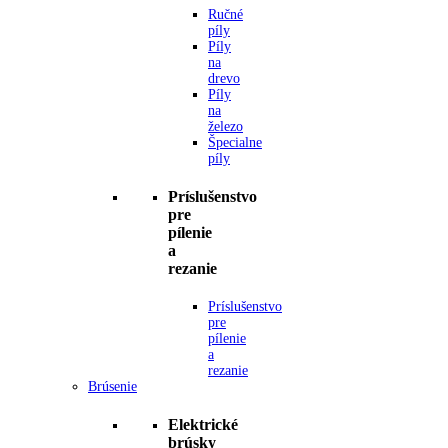
Ručné
píly
Píly
na
drevo
Píly
na
železo
Špecialne
píly
Príslušenstvo
pre
pílenie
a
rezanie
Príslušenstvo
pre
pílenie
a
rezanie
Brúsenie
Elektrické
brúsky