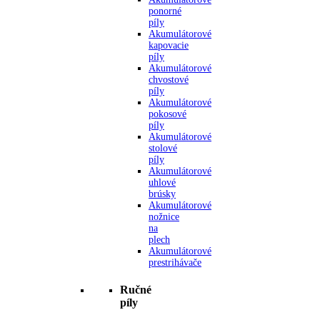
ponorné
píly
Akumulátorové
kapovacie
píly
Akumulátorové
chvostové
píly
Akumulátorové
pokosové
píly
Akumulátorové
stolové
píly
Akumulátorové
uhlové
brúsky
Akumulátorové
nožnice
na
plech
Akumulátorové
prestrihávače
Ručné
píly