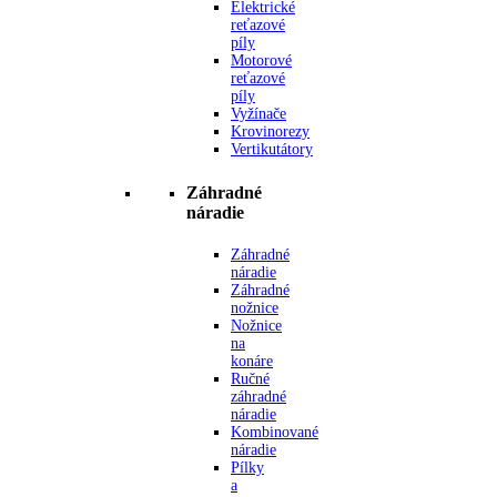
Elektrické
reťazové
píly
Motorové
reťazové
píly
Vyžínače
Krovinorezy
Vertikutátory
Záhradné
náradie
Záhradné
náradie
Záhradné
nožnice
Nožnice
na
konáre
Ručné
záhradné
náradie
Kombinované
náradie
Pílky
a