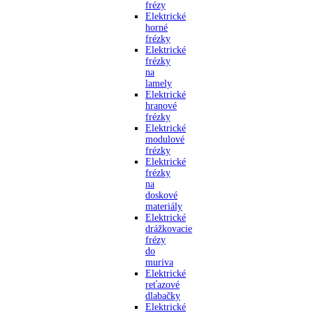
frézy
Elektrické
horné
frézky
Elektrické
frézky
na
lamely
Elektrické
hranové
frézky
Elektrické
modulové
frézky
Elektrické
frézky
na
doskové
materiály
Elektrické
drážkovacie
frézy
do
muriva
Elektrické
reťazové
dlabačky
Elektrické