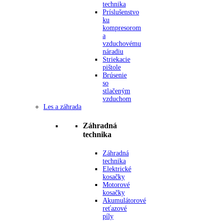
technika
Príslušenstvo
ku
kompresorom
a
vzduchovému
náradiu
Striekacie
pištole
Brúsenie
so
stlačeným
vzduchom
Les a záhrada
Záhradná
technika
Záhradná
technika
Elektrické
kosačky
Motorové
kosačky
Akumulátorové
reťazové
píly