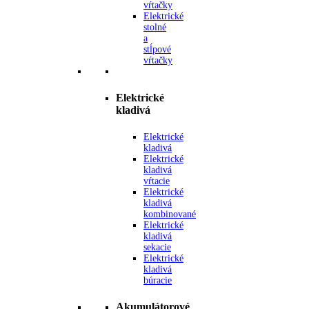
vŕtačky
Elektrické
stolné
a
stĺpové
vŕtačky
Elektrické
kladivá
Elektrické
kladivá
Elektrické
kladivá
vŕtacie
Elektrické
kladivá
kombinované
Elektrické
kladivá
sekacie
Elektrické
kladivá
búracie
Akumulátorové