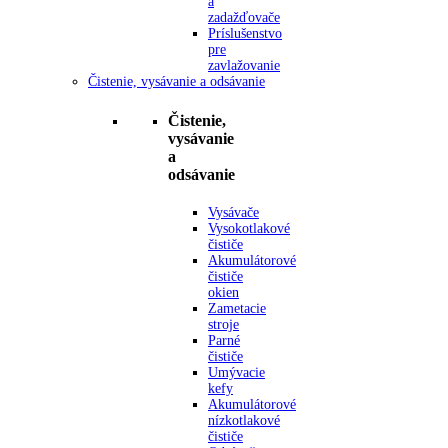
a
zadažďovače
Príslušenstvo
pre
zavlažovanie
Čistenie, vysávanie a odsávanie
Čistenie,
vysávanie
a
odsávanie
Vysávače
Vysokotlakové
čističe
Akumulátorové
čističe
okien
Zametacie
stroje
Parné
čističe
Umývacie
kefy
Akumulátorové
nízkotlakové
čističe