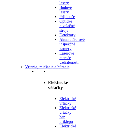
lasery
Bodové
lasery
Prijímače
Optické
nivelačné
stroje
Detektory
Akumulátorové
inšpekčné
kamery
Laserové
merače
vzdialenosti
Vŕtanie, miešanie a búranie
Elektrické
vŕtačky
Elektrické
vŕtačky
Elektrické
vŕtačky
bez
príklepu
Elektrické