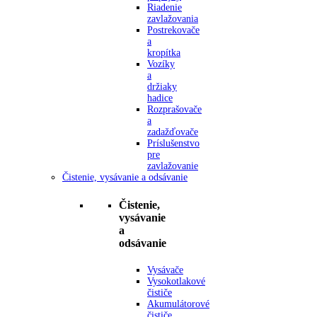
Riadenie
zavlažovania
Postrekovače
a
kropítka
Vozíky
a
držiaky
hadice
Rozprašovače
a
zadažďovače
Príslušenstvo
pre
zavlažovanie
Čistenie, vysávanie a odsávanie
Čistenie,
vysávanie
a
odsávanie
Vysávače
Vysokotlakové
čističe
Akumulátorové
čističe