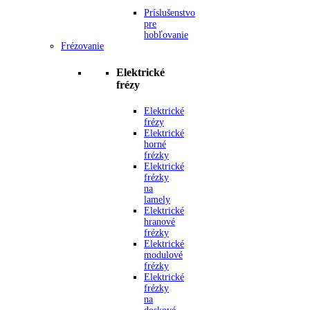
Príslušenstvo
pre
hobľovanie
Frézovanie
Elektrické
frézy
Elektrické
frézy
Elektrické
horné
frézky
Elektrické
frézky
na
lamely
Elektrické
hranové
frézky
Elektrické
modulové
frézky
Elektrické
frézky
na