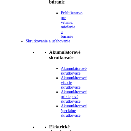
búranie
Príslušenstvo
pre
vŕtanie,
miešanie
a
búranie
Skrutkovanie a uťahovanie
Akumulátorové
skrutkovače
Akumulátorové
skrutkovače
Akumulátorové
vŕtacie
skrutkovače
Akumulátorové
príklepové
skrutkovače
Akumulátorové
špeciálne
skrutkovače
Elektrické