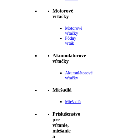
Motorové
vŕtačky
Motorové
vŕtačky
Pôdny
vrták
Akumulátorové
vŕtačky
Akumulátorové
vŕtačky
Miešadlá
Miešadlá
Príslušenstvo
pre
vŕtanie,
miešanie
a