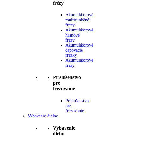
frézy
Akumulátorové
multifunkčné
frézy
Akumulátorové
hranové
frézy
Akumulátorové
čapovacie
frézky
Akumulátorové
frézy
Príslušenstvo
pre
frézovanie
Príslušenstvo
pre
frézovanie
Vybavenie dielne
Vybavenie
dielne