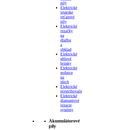
píly
Elektrické
tesárske
reťazové
píly
Elektrické
rezačky
na
dlažbu
a
obklad
Elektrické
uhlové
brúsky
Elektrické
nožnice
na
plech
Elektrické
prestrihovače
Elektrické
diamantové
rezacie
systémy
Akumulátorové
píly