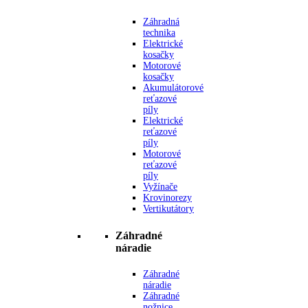
Záhradná
technika
Elektrické
kosačky
Motorové
kosačky
Akumulátorové
reťazové
píly
Elektrické
reťazové
píly
Motorové
reťazové
píly
Vyžínače
Krovinorezy
Vertikutátory
Záhradné
náradie
Záhradné
náradie
Záhradné
nožnice