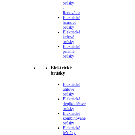
brúsky
-
Renovátor
Elektrické
hranové
brúsky
Elektrické
kefové
brúsky
Elektrické
priame
brúsky
Elektrické
brúsky
Elektrické
uhlové
brúsky
Elektrické
dvojkotúčové
brúsky
Elektrické
kombinované
brúsky
Elektrické
leštičky