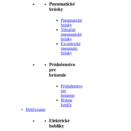
Pneumatické
brúsky
Pneumatické
brúsky
Vibračné
pneumatické
brúsky
Excentrické
pneumatic
brúsky
Príslušenstvo
pre
brúsenie
Príslušenstvo
pre
brúsenie
Brúsne
kotúče
Hobľovanie
Elektrické
hoblíky