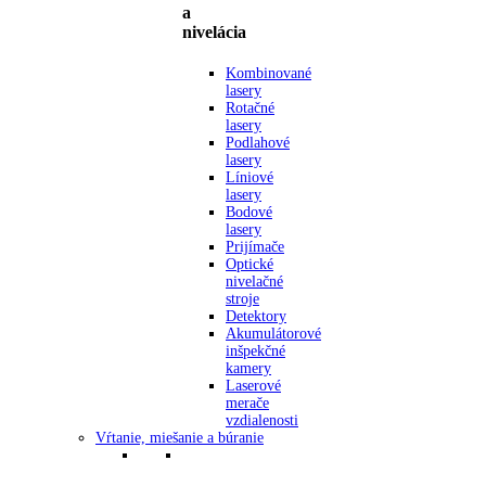
a
nivelácia
Kombinované
lasery
Rotačné
lasery
Podlahové
lasery
Líniové
lasery
Bodové
lasery
Prijímače
Optické
nivelačné
stroje
Detektory
Akumulátorové
inšpekčné
kamery
Laserové
merače
vzdialenosti
Vŕtanie, miešanie a búranie