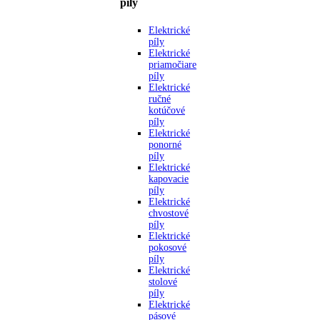
píly
Elektrické
píly
Elektrické
priamočiare
píly
Elektrické
ručné
kotúčové
píly
Elektrické
ponorné
píly
Elektrické
kapovacie
píly
Elektrické
chvostové
píly
Elektrické
pokosové
píly
Elektrické
stolové
píly
Elektrické
pásové