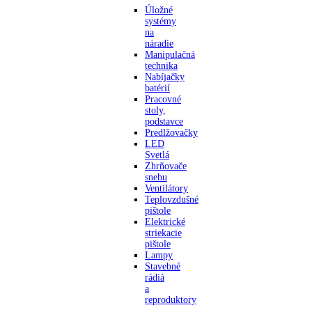
Úložné
systémy
na
náradie
Manipulačná
technika
Nabíjačky
batérií
Pracovné
stoly,
podstavce
Predlžovačky
LED
Svetlá
Zhrňovače
snehu
Ventilátory
Teplovzdušné
pištole
Elektrické
striekacie
pištole
Lampy
Stavebné
rádiá
a
reproduktory