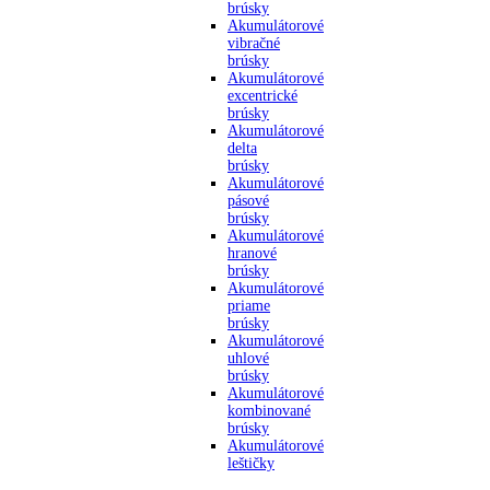
brúsky
Akumulátorové
vibračné
brúsky
Akumulátorové
excentrické
brúsky
Akumulátorové
delta
brúsky
Akumulátorové
pásové
brúsky
Akumulátorové
hranové
brúsky
Akumulátorové
priame
brúsky
Akumulátorové
uhlové
brúsky
Akumulátorové
kombinované
brúsky
Akumulátorové
leštičky