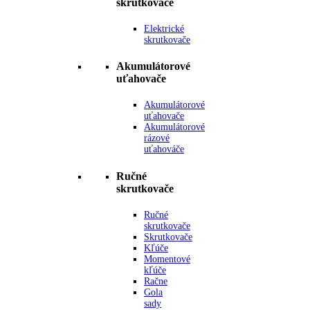
skrutkovače
Elektrické
skrutkovače
Akumulátorové
uťahovače
Akumulátorové
uťahovače
Akumulátorové
rázové
uťahováče
Ručné
skrutkovače
Ručné
skrutkovače
Skrutkovače
Kľúče
Momentové
kľúče
Račne
Gola
sady