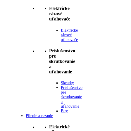
Elektrické
rázové
uťahovače
Elektrické
rázové
uťahovače
Príslušenstvo
pre
skrutkovanie
a
uťahovanie
Skrutky
Príslušenstvo
pre
skrutkovanie
a
uťahovanie
Bity
Pílenie a rezanie
Elektrické