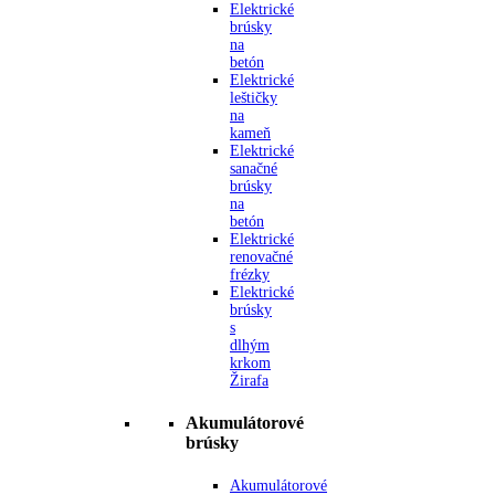
Elektrické
brúsky
na
betón
Elektrické
leštičky
na
kameň
Elektrické
sanačné
brúsky
na
betón
Elektrické
renovačné
frézky
Elektrické
brúsky
s
dlhým
krkom
Žirafa
Akumulátorové
brúsky
Akumulátorové