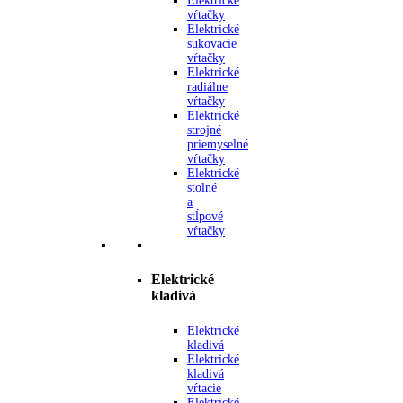
Elektrické
vŕtačky
Elektrické
sukovacie
vŕtačky
Elektrické
radiálne
vŕtačky
Elektrické
strojné
priemyselné
vŕtačky
Elektrické
stolné
a
stĺpové
vŕtačky
Elektrické
kladivá
Elektrické
kladivá
Elektrické
kladivá
vŕtacie
Elektrické