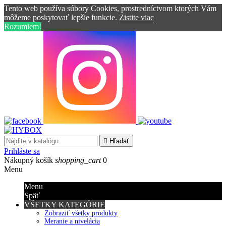
Tento web používa súbory Cookies, prostredníctvom ktorých Vám
môžeme poskytovať lepšie funkcie.
Zistite viac
Rozumiem!

Hľadať
Prihláste sa
Nákupný košík
shopping_cart
0
Menu
Menu
Späť
VŠETKY KATEGÓRIE
Zobraziť všetky produkty
Meranie a nivelácia