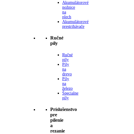
Akumulátorové
nožnice
na
plech
Akumulátorové
prestrihávače
Ručné
píly
Ručné
píly
Píly
na
drevo
Píly
na
železo
Špecialne
píly
Príslušenstvo
pre
pílenie
a
rezanie