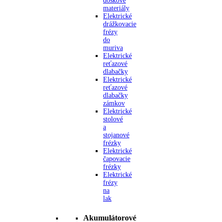
doskové
materiály
Elektrické
drážkovacie
frézy
do
muriva
Elektrické
reťazové
dlabačky
Elektrické
reťazové
dlabačky
zámkov
Elektrické
stolové
a
stojanové
frézky
Elektrické
čapovacie
frézky
Elektrické
frézy
na
lak
Akumulátorové