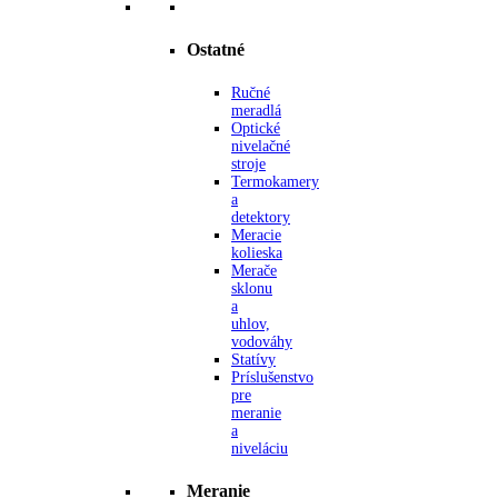
Ostatné
Ručné
meradlá
Optické
nivelačné
stroje
Termokamery
a
detektory
Meracie
kolieska
Merače
sklonu
a
uhlov,
vodováhy
Statívy
Príslušenstvo
pre
meranie
a
niveláciu
Meranie