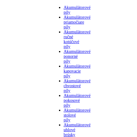
Akumulátorové
píly
Akumulátorové
priamočiare
píly
Akumulátorové
ručné
kotúčové
píly
Akumulátorové
ponorné
píly
Akumulátorové
kapovacie
píly
Akumulátorové
chvostové
píly
Akumulátorové
pokosové
píly
Akumulátorové
stolové
píly
Akumulátorové
uhlové
brúsky