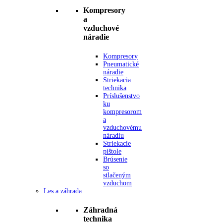
Kompresory
a
vzduchové
náradie
Kompresory
Pneumatické
náradie
Striekacia
technika
Príslušenstvo
ku
kompresorom
a
vzduchovému
náradiu
Striekacie
pištole
Brúsenie
so
stlačeným
vzduchom
Les a záhrada
Záhradná
technika