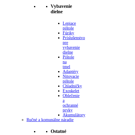
Vybavenie
dielne
Lepiace
pištole
Fúriky
Príslušenstvo
pre
vybavenie
dielne
Pištole
na
tmel
Adaptéry
Nitovacie
pištole
Chladničky
Exoskelet
Oblečenie
a
ochranné
prvky
Akumulátory
Ručné a komunálne náradie
Ostatné