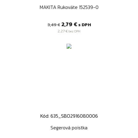
MAKITA Rukoväte 152539-0
Bežná
Cena
2,79 €
s DPH
3,49 €
cena
2,27 €
bez DPH
Kód: 635_SBO2916080006
Segerová poistka