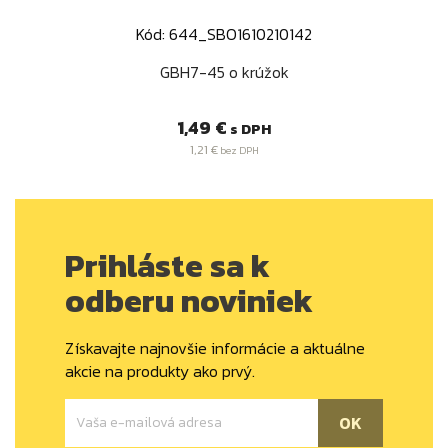
Kód: 644_SBO1610210142
GBH7-45 o krúžok
Cena
1,49 €
s DPH
1,21 €
bez DPH
Prihláste sa k
odberu noviniek
Získavajte najnovšie informácie a aktuálne
akcie na produkty ako prvý.