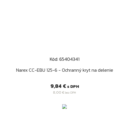
Kód: 65404341
Narex CC-EBU 125-6 - Ochranný kryt na delenie
Cena
9,84 €
s DPH
8,00 €
bez DPH