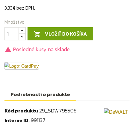
3,33€ bez DPH.
Množstvo
VLOŽIŤ DO KOŠÍKA

Posledné kusy na sklade

Podrobnosti o produkte
29_SDW795506
Kód produktu
991137
Interne ID: