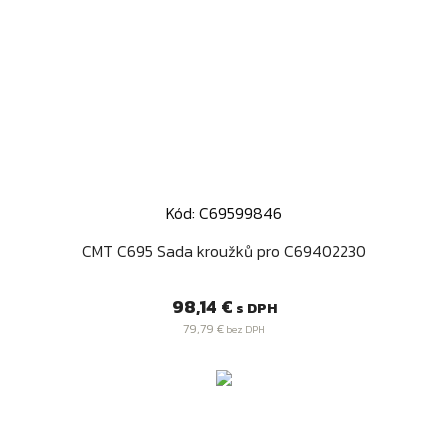
Kód: C69599846
CMT C695 Sada kroužků pro C69402230
Cena
98,14 €
s DPH
79,79 €
bez DPH