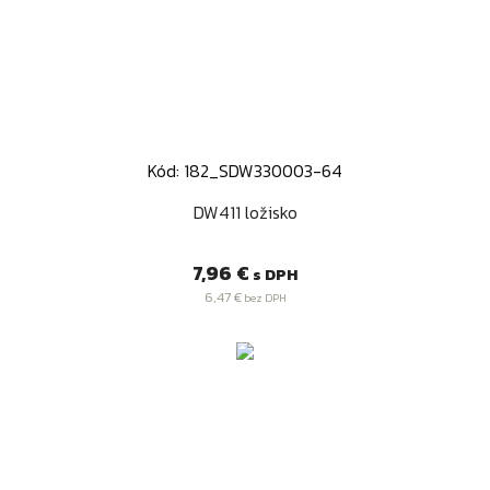
Kód: 182_SDW330003-64
DW411 ložisko
Cena
7,96 €
s DPH
6,47 €
bez DPH