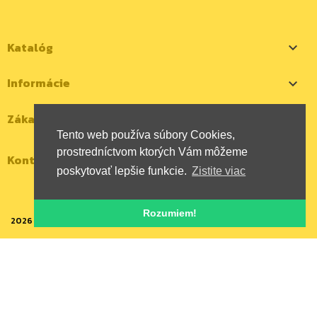
Katalóg

Informácie

Zákaznícky účet

Tento web používa súbory Cookies,
prostredníctvom ktorých Vám môžeme
Kontaktujte nás
poskytovať lepšie funkcie.
Zistite viac
Rozumiem!
2026 | Všetky autorské práva vyhradené | HYBOX Slovakia, s.r.o.