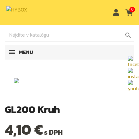
0

MENU
GL200 Kruh
4,10 €
s DPH