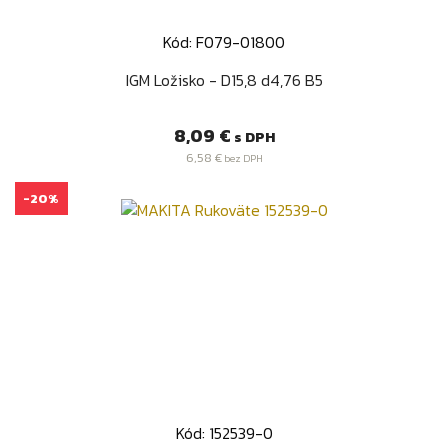
Kód: F079-01800
IGM Ložisko - D15,8 d4,76 B5
Cena
8,09 €
s DPH
6,58 €
bez DPH
-20%
Kód: 152539-0