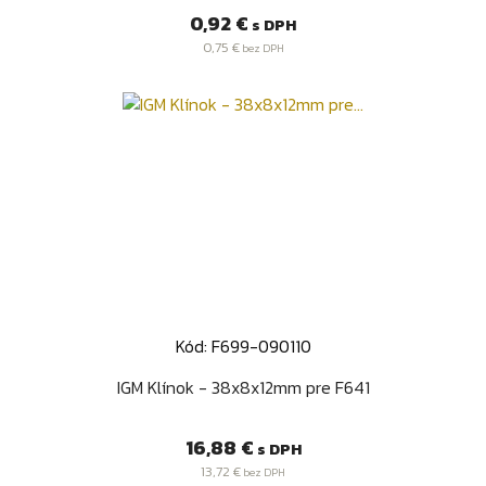
Cena
0,92 €
s DPH
0,75 €
bez DPH
Kód: F699-090110
IGM Klínok - 38x8x12mm pre F641
Cena
16,88 €
s DPH
13,72 €
bez DPH