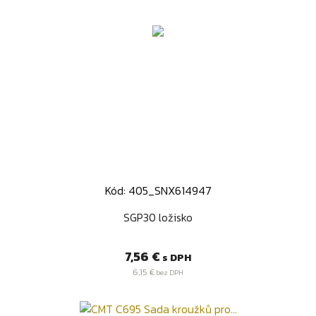
Kód: 405_SNX614947
SGP30 ložisko
Cena
7,56 €
s DPH
6,15 €
bez DPH