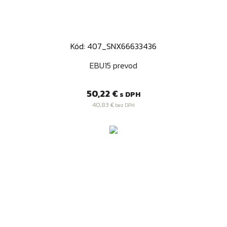
Kód: 407_SNX66633436
EBU15 prevod
Cena
50,22 €
s DPH
40,83 €
bez DPH