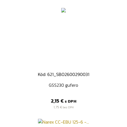
Kód: 621_SBO2600290031
GSS230 gufero
Cena
2,15 €
s DPH
1,75 €
bez DPH