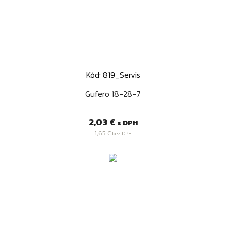
Kód: 819_Servis
Gufero 18-28-7
Cena
2,03 €
s DPH
1,65 €
bez DPH