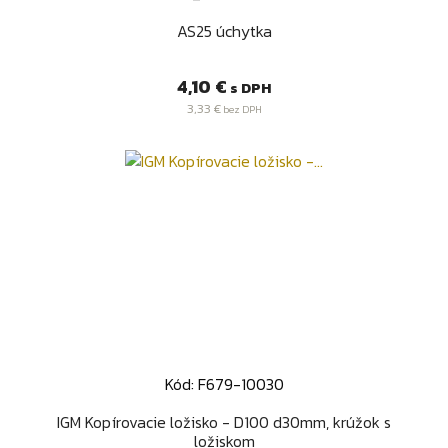
AS25 úchytka
Cena
4,10 €
s DPH
3,33 €
bez DPH
Kód: F679-10030
IGM Kopírovacie ložisko - D100 d30mm, krúžok s
ložiskom