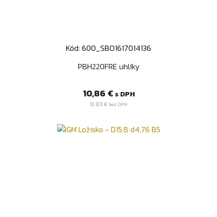
Kód: 600_SBO1617014136
PBH220FRE uhlíky
Cena
10,86 €
s DPH
8,83 €
bez DPH