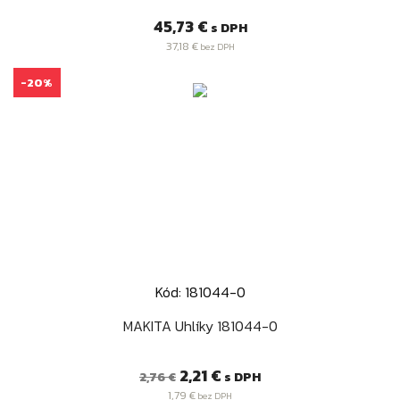
Cena
45,73 €
s DPH
37,18 €
bez DPH
-20%
Kód: 181044-0
MAKITA Uhlíky 181044-0
Bežná
Cena
2,21 €
s DPH
2,76 €
cena
1,79 €
bez DPH