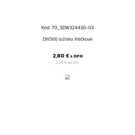
Kód: 70_SDW324430-03
DW566 ložisko ihličkové
Cena
2,80 €
s DPH
2,28 €
bez DPH