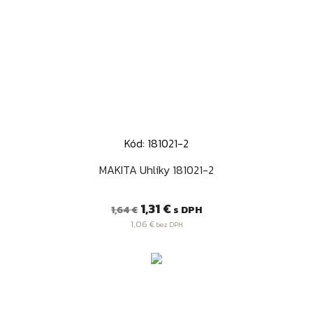
Kód: 181021-2
MAKITA Uhlíky 181021-2
Bežná
Cena
1,31 €
s DPH
1,64 €
cena
1,06 €
bez DPH