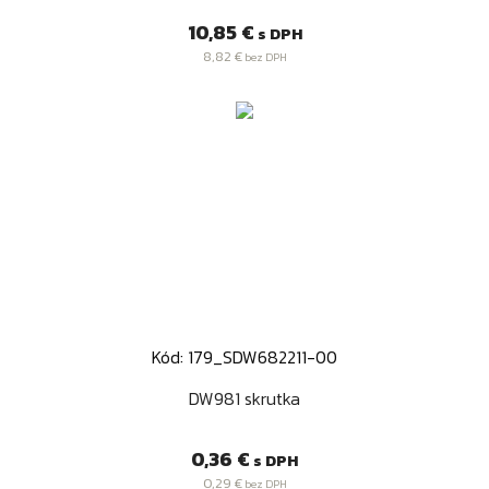
Cena
10,85 €
s DPH
8,82 €
bez DPH
Kód: 179_SDW682211-00
DW981 skrutka
Cena
0,36 €
s DPH
0,29 €
bez DPH