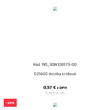
Kód: 190_SDW326573-00
D25600 skrutka krídlová
Cena
0,57 €
s DPH
0,46 €
bez DPH
-20%