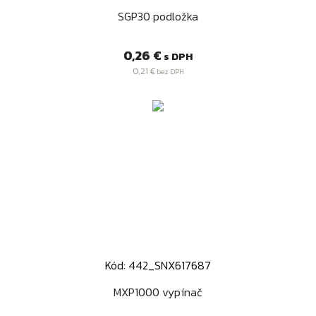
SGP30 podložka
Cena
0,26 €
s DPH
0,21 €
bez DPH
Kód: 442_SNX617687
MXP1000 vypínač