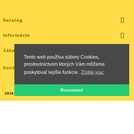
Katalóg

Informácie

Zákaznícky účet

Tento web používa súbory Cookies,
prostredníctvom ktorých Vám môžeme
Kontaktujte nás
poskytovať lepšie funkcie.
Zistite viac
Rozumiem!
2026 | Všetky autorské práva vyhradené | HYBOX Slovakia, s.r.o.