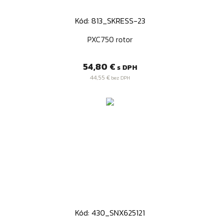
Kód: 813_SKRESS-23
PXC750 rotor
Cena
54,80 €
s DPH
44,55 €
bez DPH
Kód: 430_SNX625121