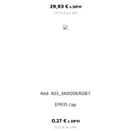
Cena
29,93 €
s DPH
24,33 €
bez DPH
Kód: 403_SNX00615087
EPR35 čap
Cena
0,27 €
s DPH
0,22 €
bez DPH