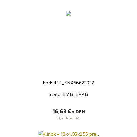
Kód: 424_SNX66622932
Stator EV13, EVP13
Cena
16,63 €
s DPH
13,52 €
bez DPH