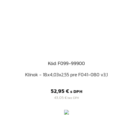
Kód: F099-99900
Klínok - 18x4,03x2,55 pre F041-080 v3,1
Cena
52,95 €
s DPH
43,05 €
bez DPH