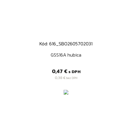
Kód: 616_SBO2605702031
GSS16A hubica
Cena
0,47 €
s DPH
0,38 €
bez DPH