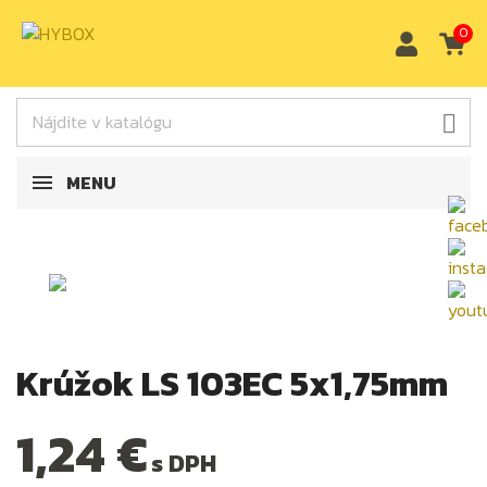
0

MENU
Krúžok LS 103EC 5x1,75mm
1,24 €
s DPH