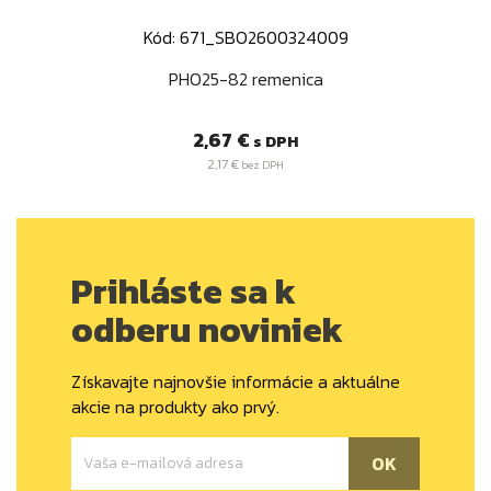
Kód: 671_SBO2600324009
PHO25-82 remenica
Cena
2,67 €
s DPH
2,17 €
bez DPH
Prihláste sa k
odberu noviniek
Získavajte najnovšie informácie a aktuálne
akcie na produkty ako prvý.