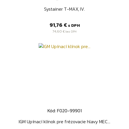
Systainer T-MAX, IV.
Cena
91,76 €
s DPH
74,60 €
bez DPH
Kód: F020-99901
IGM Upínací klínok pre frézovacie hlavy MEC...