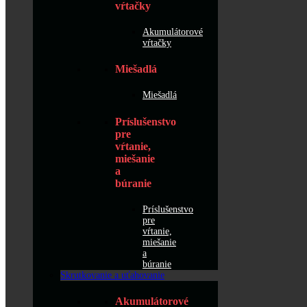
vŕtačky
Akumulátorové
vŕtačky
Miešadlá
Miešadlá
Príslušenstvo
pre
vŕtanie,
miešanie
a
búranie
Príslušenstvo
pre
vŕtanie,
miešanie
a
búranie
Skrutkovanie a uťahovanie
Akumulátorové