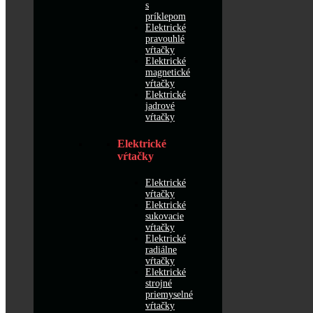
s
príklepom
Elektrické
pravouhlé
vŕtačky
Elektrické
magnetické
vŕtačky
Elektrické
jadrové
vŕtačky
Elektrické
vŕtačky
Elektrické
vŕtačky
Elektrické
sukovacie
vŕtačky
Elektrické
radiálne
vŕtačky
Elektrické
strojné
priemyselné
vŕtačky