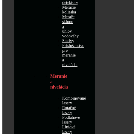
detektory
Meracie
kolieska
Merače
sklonu
a
uhlov,
vodováhy
Statívy
Príslušenstvo
pre
meranie
a
niveláciu
Meranie
a
nivelácia
Kombinované
lasery
Rotačné
lasery
Podlahové
lasery
Líniové
lasery