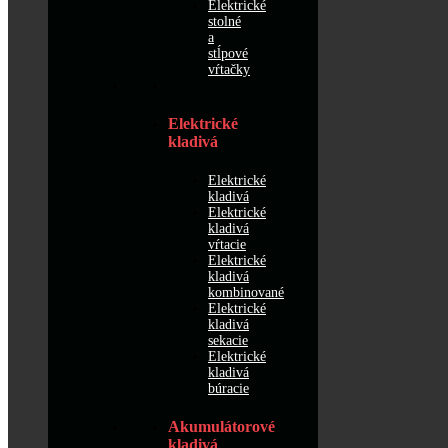
Elektrické
stolné
a
stĺpové
vŕtačky
Elektrické
kladivá
Elektrické
kladivá
Elektrické
kladivá
vŕtacie
Elektrické
kladivá
kombinované
Elektrické
kladivá
sekacie
Elektrické
kladivá
búracie
Akumulátorové
kladivá