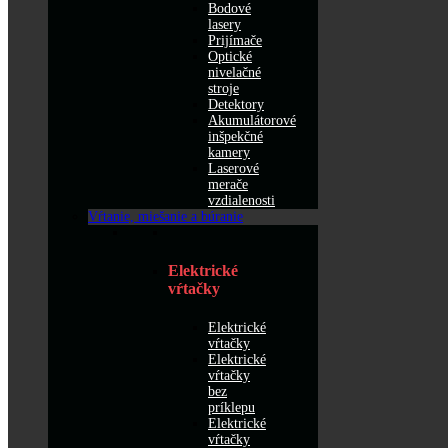
Bodové
lasery
Prijímače
Optické
nivelačné
stroje
Detektory
Akumulátorové
inšpekčné
kamery
Laserové
merače
vzdialenosti
Vŕtanie, miešanie a búranie
Elektrické
vŕtačky
Elektrické
vŕtačky
Elektrické
vŕtačky
bez
príklepu
Elektrické
vŕtačky