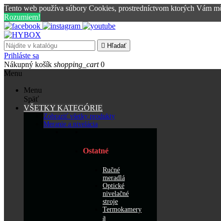
Tento web používa súbory Cookies, prostredníctvom ktorých Vám mô
Rozumiem!

Hľadať
Prihláste sa
Nákupný košík
shopping_cart
0
Menu
Menu
Späť
VŠETKY KATEGÓRIE
Zobraziť všetky produkty
Meranie a nivelácia
Ostatné
Ručné
meradlá
Optické
nivelačné
stroje
Termokamery
a