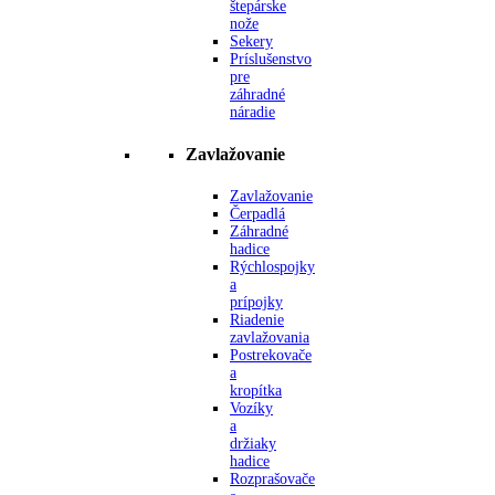
štepárske
nože
Sekery
Príslušenstvo
pre
záhradné
náradie
Zavlažovanie
Zavlažovanie
Čerpadlá
Záhradné
hadice
Rýchlospojky
a
prípojky
Riadenie
zavlažovania
Postrekovače
a
kropítka
Vozíky
a
držiaky
hadice
Rozprašovače