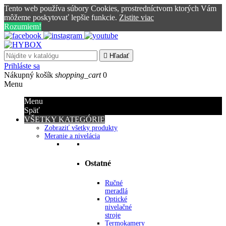
Tento web používa súbory Cookies, prostredníctvom ktorých Vám
môžeme poskytovať lepšie funkcie.
Zistite viac
Rozumiem!

Hľadať
Prihláste sa
Nákupný košík
shopping_cart
0
Menu
Menu
Späť
VŠETKY KATEGÓRIE
Zobraziť všetky produkty
Meranie a nivelácia
Ostatné
Ručné
meradlá
Optické
nivelačné
stroje
Termokamery