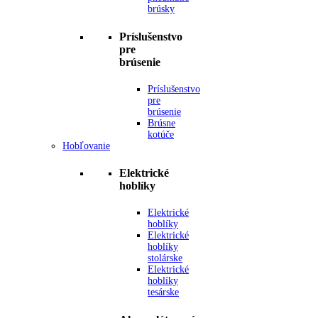
brúsky
Príslušenstvo
pre
brúsenie
Príslušenstvo
pre
brúsenie
Brúsne
kotúče
Hobľovanie
Elektrické
hoblíky
Elektrické
hoblíky
Elektrické
hoblíky
stolárske
Elektrické
hoblíky
tesárske