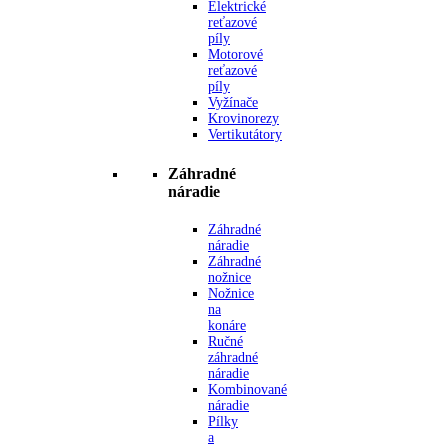
Elektrické
reťazové
píly
Motorové
reťazové
píly
Vyžínače
Krovinorezy
Vertikutátory
Záhradné
náradie
Záhradné
náradie
Záhradné
nožnice
Nožnice
na
konáre
Ručné
záhradné
náradie
Kombinované
náradie
Pílky
a