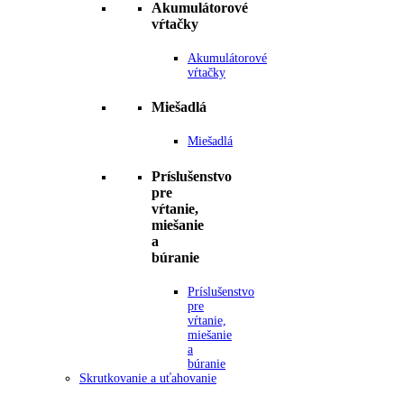
Akumulátorové
vŕtačky
Akumulátorové
vŕtačky
Miešadlá
Miešadlá
Príslušenstvo
pre
vŕtanie,
miešanie
a
búranie
Príslušenstvo
pre
vŕtanie,
miešanie
a
búranie
Skrutkovanie a uťahovanie