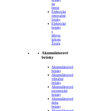
na
betón
Elektrické
renovačné
frézky
Elektrické
brúsky
s
dlhým
krkom
Žirafa
Akumulátorové
brúsky
Akumulátorové
brúsky
Akumulátorové
vibračné
brúsky
Akumulátorové
excentrické
brúsky
Akumulátorové
delta
brúsky
Akumulátorové