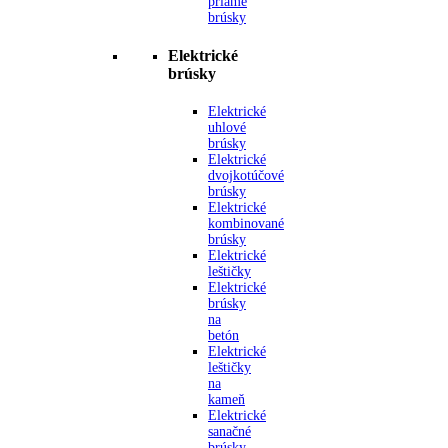
priame
brúsky
Elektrické
brúsky
Elektrické
uhlové
brúsky
Elektrické
dvojkotúčové
brúsky
Elektrické
kombinované
brúsky
Elektrické
leštičky
Elektrické
brúsky
na
betón
Elektrické
leštičky
na
kameň
Elektrické
sanačné
brúsky