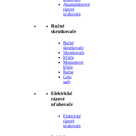
Akumulátorové
rázové
uťahováče
Ručné
skrutkovače
Ručné
skrutkovače
Skrutkovače
Kľúče
Momentové
kľúče
Račne
Gola
sady
Elektrické
rázové
uťahovače
Elektrické
rázové
uťahovače