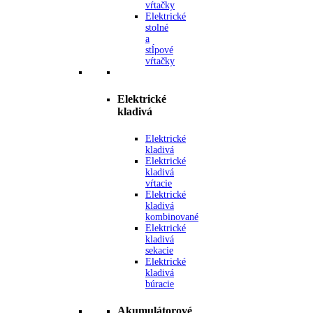
vŕtačky
Elektrické
stolné
a
stĺpové
vŕtačky
Elektrické
kladivá
Elektrické
kladivá
Elektrické
kladivá
vŕtacie
Elektrické
kladivá
kombinované
Elektrické
kladivá
sekacie
Elektrické
kladivá
búracie
Akumulátorové