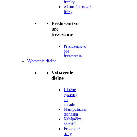
frézky
Akumulátorové
frézy
Príslušenstvo
pre
frézovanie
Príslušenstvo
pre
frézovanie
Vybavenie dielne
Vybavenie
dielne
Úložné
systémy
na
náradie
Manipulačná
technika
Nabíjačky
batérií
Pracovné
stoly,