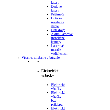
lasery
Bodové
lasery
Prijímače
Optické
nivelačné
stroje
Detektory
Akumulátorové
inšpekčné
kamery
Laserové
merače
vzdialenosti
Vŕtanie, miešanie a búranie
Elektrické
vŕtačky
Elektrické
vŕtačky
Elektrické
vŕtačky
bez
príklepu
Elektrické