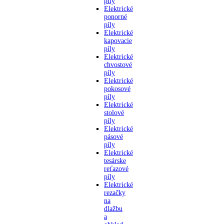
píly
Elektrické
ponorné
píly
Elektrické
kapovacie
píly
Elektrické
chvostové
píly
Elektrické
pokosové
píly
Elektrické
stolové
píly
Elektrické
pásové
píly
Elektrické
tesárske
reťazové
píly
Elektrické
rezačky
na
dlažbu
a