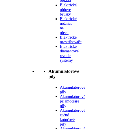
obklad
Elektrické
uhlové
brúsky
Elektrické
nožnice
na
plech
Elektrické
prestrihovače
Elektrické
diamantové
rezacie
systémy
Akumulátorové
píly
Akumulátorové
píly
Akumulátorové
priamočiare
píly
Akumulátorové
ručné
kotúčové
píly
Akumulátorové