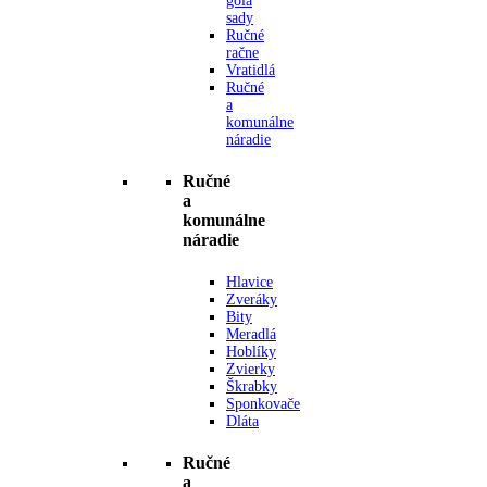
gola
sady
Ručné
račne
Vratidlá
Ručné
a
komunálne
náradie
Ručné
a
komunálne
náradie
Hlavice
Zveráky
Bity
Meradlá
Hoblíky
Zvierky
Škrabky
Sponkovače
Dláta
Ručné
a