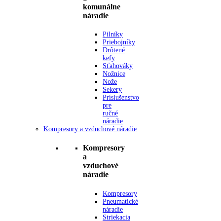
komunálne
náradie
Pilníky
Priebojníky
Drôtené
kefy
Sťahováky
Nožnice
Nože
Sekery
Príslušenstvo
pre
ručné
náradie
Kompresory a vzduchové náradie
Kompresory
a
vzduchové
náradie
Kompresory
Pneumatické
náradie
Striekacia