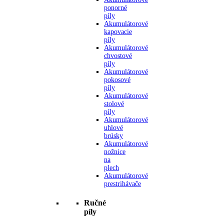
ponorné
píly
Akumulátorové
kapovacie
píly
Akumulátorové
chvostové
píly
Akumulátorové
pokosové
píly
Akumulátorové
stolové
píly
Akumulátorové
uhlové
brúsky
Akumulátorové
nožnice
na
plech
Akumulátorové
prestrihávače
Ručné
píly