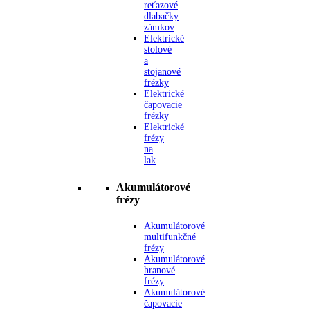
reťazové
dlabačky
zámkov
Elektrické
stolové
a
stojanové
frézky
Elektrické
čapovacie
frézky
Elektrické
frézy
na
lak
Akumulátorové
frézy
Akumulátorové
multifunkčné
frézy
Akumulátorové
hranové
frézy
Akumulátorové
čapovacie