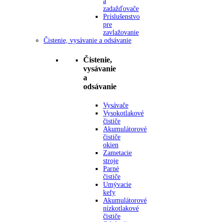
a
zadažďovače
Príslušenstvo
pre
zavlažovanie
Čistenie, vysávanie a odsávanie
Čistenie,
vysávanie
a
odsávanie
Vysávače
Vysokotlakové
čističe
Akumulátorové
čističe
okien
Zametacie
stroje
Parné
čističe
Umývacie
kefy
Akumulátorové
nízkotlakové
čističe