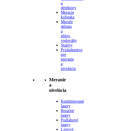
a
detektory
Meracie
kolieska
Merače
sklonu
a
uhlov,
vodováhy
Statívy
Príslušenstvo
pre
meranie
a
niveláciu
Meranie
a
nivelácia
Kombinované
lasery
Rotačné
lasery
Podlahové
lasery
Líniové