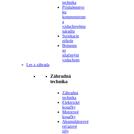
technika
Príslušenstvo
ku
kompresorom
a
vzduchovému
náradiu
Striekacie
pištole
Brúsenie
so
stlačeným
vzduchom
Les a záhrada
Záhradná
technika
Záhradná
technika
Elektrické
kosačky
Motorové
kosačky
Akumulátorové
reťazové
píly