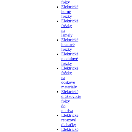
frézy
Elektrické
horné
frézky
Elektrické
frézky
na
lamely
Elektrické
hranové
frézky
Elektrické
modulové
frézky
Elektrické
frézky
na
doskové
materiály
Elektrické
drážkovacie
frézy
do
muriva
Elektrické
reťazové
dlabačky
Elektrické