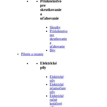
Príslušenstvo
pre
skrutkovanie
a
uťahovanie
Skrutky
Príslušenstvo
pre
skrutkovanie
a
uťahovanie
Bity
Pílenie a rezanie
Elektrické
píly
Elektrické
píly
Elektrické
priamočiare
píly
Elektrické
ručné
kotúčové