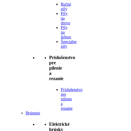
Ručné
píly
Píly
na
drevo
Píly
na
železo
Špecialne
píly
Príslušenstvo
pre
pílenie
a
rezanie
Príslušenstvo
pre
pílenie
a
rezanie
Brúsenie
Elektrické
brúsky