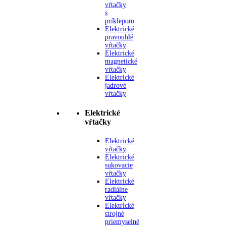
vŕtačky
s
príklepom
Elektrické
pravouhlé
vŕtačky
Elektrické
magnetické
vŕtačky
Elektrické
jadrové
vŕtačky
Elektrické
vŕtačky
Elektrické
vŕtačky
Elektrické
sukovacie
vŕtačky
Elektrické
radiálne
vŕtačky
Elektrické
strojné
priemyselné