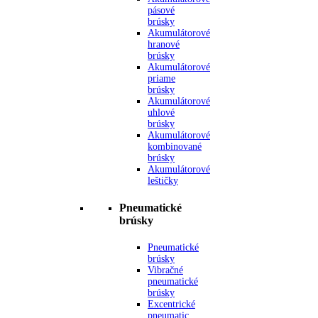
pásové
brúsky
Akumulátorové
hranové
brúsky
Akumulátorové
priame
brúsky
Akumulátorové
uhlové
brúsky
Akumulátorové
kombinované
brúsky
Akumulátorové
leštičky
Pneumatické
brúsky
Pneumatické
brúsky
Vibračné
pneumatické
brúsky
Excentrické
pneumatic