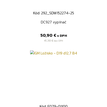
Kód: 292_SDW152274-25
DC927 vypínač
Cena
50,90 €
s DPH
41,38 €
bez DPH
Kód: F079-01100