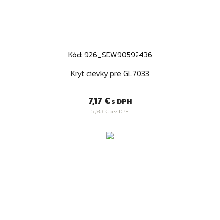
Kód: 926_SDW90592436
Kryt cievky pre GL7033
Cena
7,17 €
s DPH
5,83 €
bez DPH