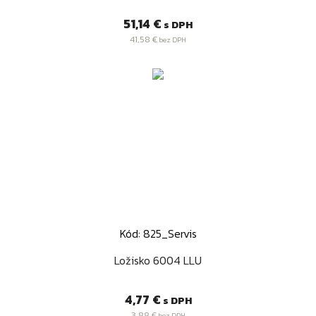
Cena
51,14 €
s DPH
41,58 €
bez DPH
Kód: 825_Servis
Ložisko 6004 LLU
Cena
4,77 €
s DPH
3,88 €
bez DPH