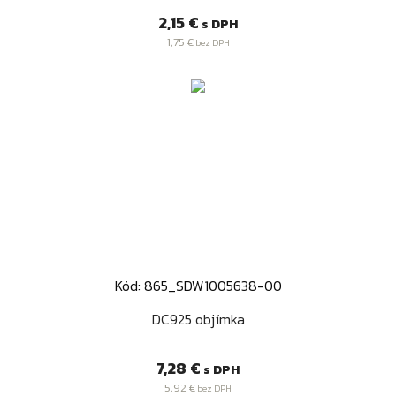
Cena
2,15 €
s DPH
1,75 €
bez DPH
Kód: 865_SDW1005638-00
DC925 objímka
Cena
7,28 €
s DPH
5,92 €
bez DPH