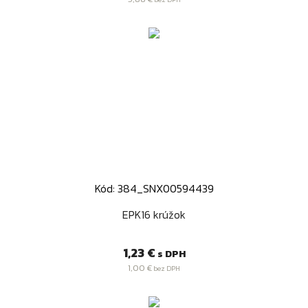
Kód: 384_SNX00594439
EPK16 krúžok
Cena
1,23 €
s DPH
1,00 €
bez DPH