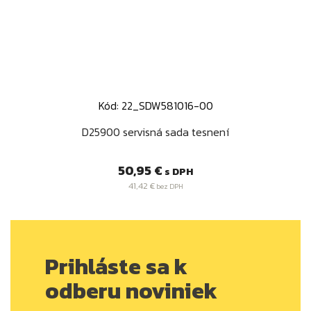
Kód: 22_SDW581016-00
D25900 servisná sada tesnení
Cena
50,95 €
s DPH
41,42 €
bez DPH
Prihláste sa k
odberu noviniek