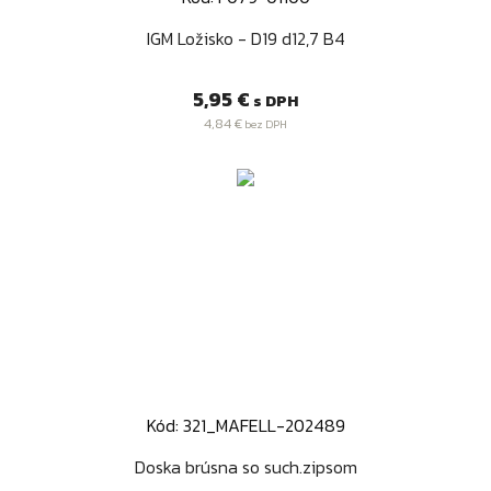
IGM Ložisko - D19 d12,7 B4
Cena
5,95 €
s DPH
4,84 €
bez DPH
Kód: 321_MAFELL-202489
Doska brúsna so such.zipsom