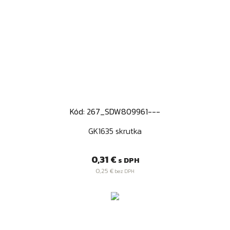
Kód: 267_SDW809961---
GK1635 skrutka
Cena
0,31 €
s DPH
0,25 €
bez DPH