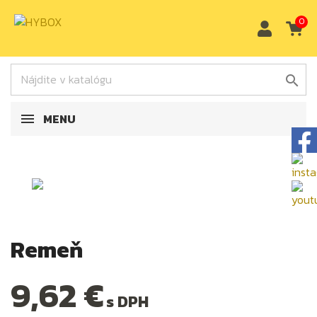
0

MENU
Remeň
9,62 €
s DPH