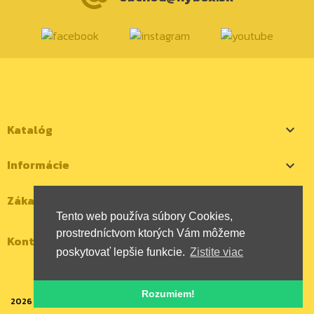
Katalóg

Informácie

Zákaznícky účet

Tento web používa súbory Cookies,
prostredníctvom ktorých Vám môžeme
Kontaktujte nás
poskytovať lepšie funkcie.
Zistite viac
Rozumiem!
2026 | Všetky autorské práva vyhradené | HYBOX Slovakia, s.r.o.