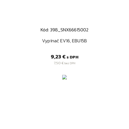
Kód: 398_SNX66615002
Vypínač EV16, EBU15B
Cena
9,23 €
s DPH
7,50 €
bez DPH