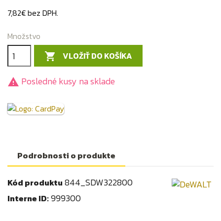
7,82€ bez DPH.
Množstvo
VLOŽIŤ DO KOŠÍKA

Posledné kusy na sklade

Podrobnosti o produkte
844_SDW322800
Kód produktu
999300
Interne ID: