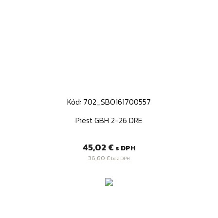
Kód: 702_SBO161700557
Piest GBH 2-26 DRE
Cena
45,02 €
s DPH
36,60 €
bez DPH