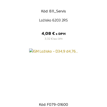
Kód: 811_Servis
Ložisko 6203 2RS
Cena
4,08 €
s DPH
3,32 €
bez DPH
Kód: F079-01600