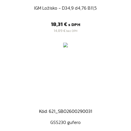
IGM Ložisko - D34,9 d4,76 B11,5
Cena
18,31 €
s DPH
14,89 €
bez DPH
Kód: 621_SBO2600290031
GSS230 gufero