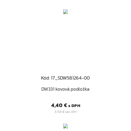
Kód: 17_SDW581264-00
DW331 kovová podložka
Cena
4,40 €
s DPH
3,58 €
bez DPH