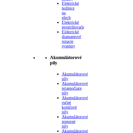
Elektrické
nožnice
na
plech
Elektrické
prestrihovače
Elektrické
diamantové
rezacie
systémy
Akumulátorové
píly
Akumulátorové
píly
Akumulátorové
priamočiare
píly
Akumulátorové
ručné
kotúčové
píly
Akumulátorové
ponorné
píly
Akumulátorové