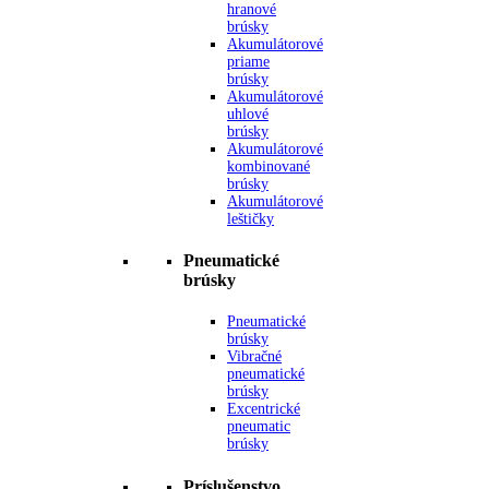
hranové
brúsky
Akumulátorové
priame
brúsky
Akumulátorové
uhlové
brúsky
Akumulátorové
kombinované
brúsky
Akumulátorové
leštičky
Pneumatické
brúsky
Pneumatické
brúsky
Vibračné
pneumatické
brúsky
Excentrické
pneumatic
brúsky
Príslušenstvo