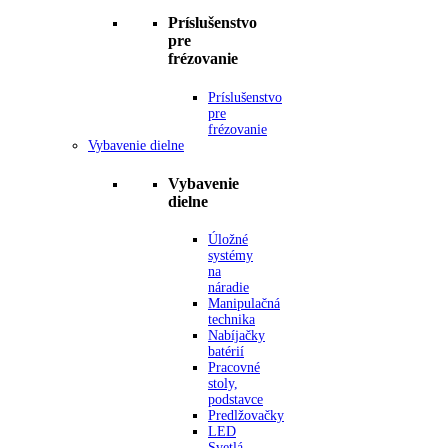
Príslušenstvo
pre
frézovanie
Príslušenstvo
pre
frézovanie
Vybavenie dielne
Vybavenie
dielne
Úložné
systémy
na
náradie
Manipulačná
technika
Nabíjačky
batérií
Pracovné
stoly,
podstavce
Predlžovačky
LED
Svetlá