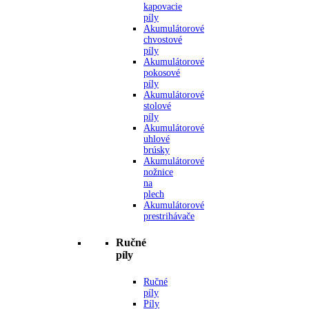
kapovacie
píly
Akumulátorové
chvostové
píly
Akumulátorové
pokosové
píly
Akumulátorové
stolové
píly
Akumulátorové
uhlové
brúsky
Akumulátorové
nožnice
na
plech
Akumulátorové
prestrihávače
Ručné
píly
Ručné
píly
Píly