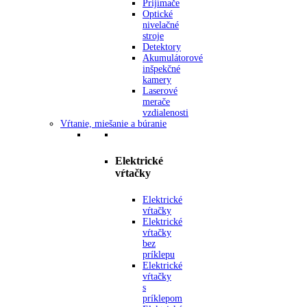
Prijímače
Optické
nivelačné
stroje
Detektory
Akumulátorové
inšpekčné
kamery
Laserové
merače
vzdialenosti
Vŕtanie, miešanie a búranie
Elektrické
vŕtačky
Elektrické
vŕtačky
Elektrické
vŕtačky
bez
príklepu
Elektrické
vŕtačky
s
príklepom