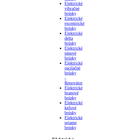
Elektrické
vibračné
brúsky
Elektrické
excentrické
brúsky
Elektrické
delta
brúsky
Elektrické
pásové
brúsky
Elektrické
oscilačné
brúsky
-
Renovátor
Elektrické
hranové
brúsky
Elektrické
kefové
brúsky
Elektrické
priame
brúsky