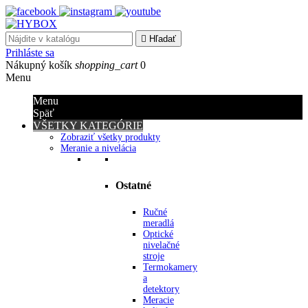

Hľadať
Prihláste sa
Nákupný košík
shopping_cart
0
Menu
Menu
Späť
VŠETKY KATEGÓRIE
Zobraziť všetky produkty
Meranie a nivelácia
Ostatné
Ručné
meradlá
Optické
nivelačné
stroje
Termokamery
a
detektory
Meracie