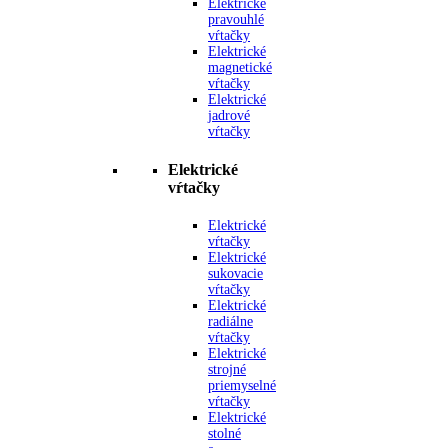
Elektrické
pravouhlé
vŕtačky
Elektrické
magnetické
vŕtačky
Elektrické
jadrové
vŕtačky
Elektrické
vŕtačky
Elektrické
vŕtačky
Elektrické
sukovacie
vŕtačky
Elektrické
radiálne
vŕtačky
Elektrické
strojné
priemyselné
vŕtačky
Elektrické
stolné