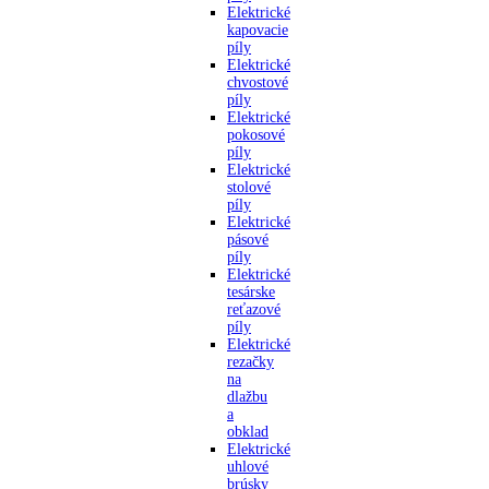
Elektrické
kapovacie
píly
Elektrické
chvostové
píly
Elektrické
pokosové
píly
Elektrické
stolové
píly
Elektrické
pásové
píly
Elektrické
tesárske
reťazové
píly
Elektrické
rezačky
na
dlažbu
a
obklad
Elektrické
uhlové
brúsky