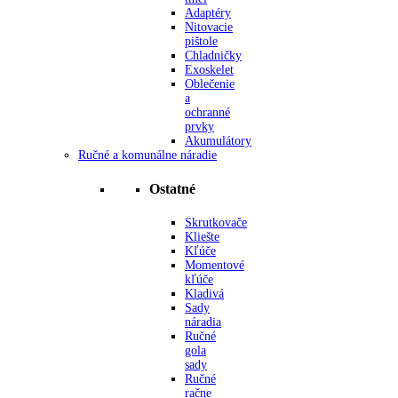
Adaptéry
Nitovacie
pištole
Chladničky
Exoskelet
Oblečenie
a
ochranné
prvky
Akumulátory
Ručné a komunálne náradie
Ostatné
Skrutkovače
Kliešte
Kľúče
Momentové
kľúče
Kladivá
Sady
náradia
Ručné
gola
sady
Ručné
račne