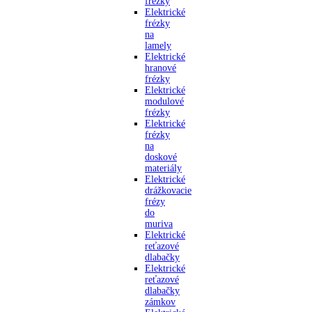
frézky
Elektrické
frézky
na
lamely
Elektrické
hranové
frézky
Elektrické
modulové
frézky
Elektrické
frézky
na
doskové
materiály
Elektrické
drážkovacie
frézy
do
muriva
Elektrické
reťazové
dlabačky
Elektrické
reťazové
dlabačky
zámkov