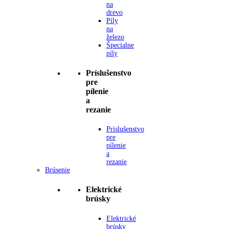
na
drevo
Píly
na
železo
Špecialne
píly
Príslušenstvo
pre
pílenie
a
rezanie
Príslušenstvo
pre
pílenie
a
rezanie
Brúsenie
Elektrické
brúsky
Elektrické
brúsky