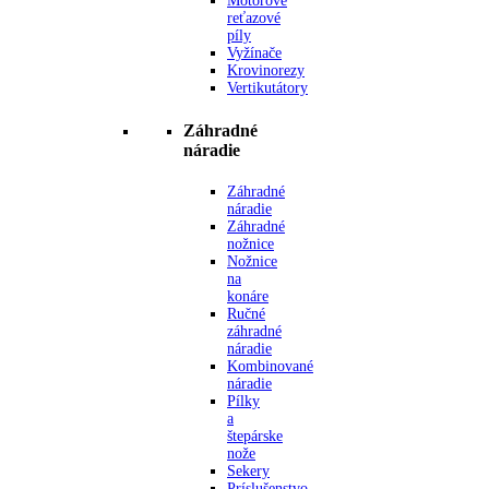
Motorové
reťazové
píly
Vyžínače
Krovinorezy
Vertikutátory
Záhradné
náradie
Záhradné
náradie
Záhradné
nožnice
Nožnice
na
konáre
Ručné
záhradné
náradie
Kombinované
náradie
Pílky
a
štepárske
nože
Sekery
Príslušenstvo