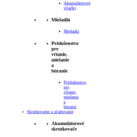
Akumulátorové
vŕtačky
Miešadlá
Miešadlá
Príslušenstvo
pre
vŕtanie,
miešanie
a
búranie
Príslušenstvo
pre
vŕtanie,
miešanie
a
búranie
Skrutkovanie a uťahovanie
Akumulátorové
skrutkovače