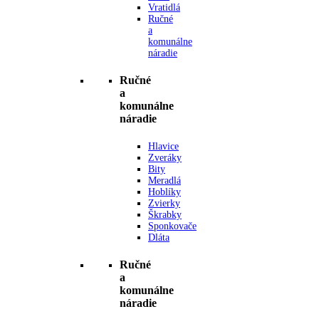
Vratidlá
Ručné
a
komunálne
náradie
Ručné
a
komunálne
náradie
Hlavice
Zveráky
Bity
Meradlá
Hoblíky
Zvierky
Škrabky
Sponkovače
Dláta
Ručné
a
komunálne
náradie