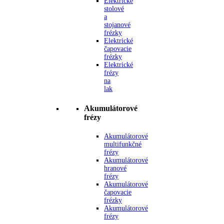
Elektrické
stolové
a
stojanové
frézky
Elektrické
čapovacie
frézky
Elektrické
frézy
na
lak
Akumulátorové
frézy
Akumulátorové
multifunkčné
frézy
Akumulátorové
hranové
frézy
Akumulátorové
čapovacie
frézky
Akumulátorové
frézy