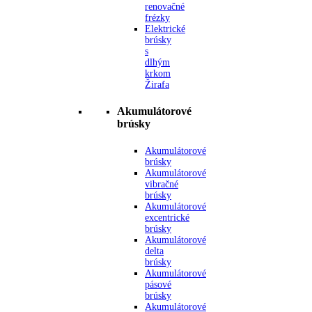
renovačné
frézky
Elektrické
brúsky
s
dlhým
krkom
Žirafa
Akumulátorové
brúsky
Akumulátorové
brúsky
Akumulátorové
vibračné
brúsky
Akumulátorové
excentrické
brúsky
Akumulátorové
delta
brúsky
Akumulátorové
pásové
brúsky
Akumulátorové