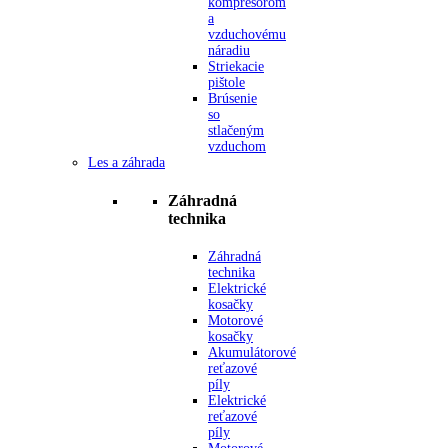
kompresorom
a
vzduchovému
náradiu
Striekacie
pištole
Brúsenie
so
stlačeným
vzduchom
Les a záhrada
Záhradná
technika
Záhradná
technika
Elektrické
kosačky
Motorové
kosačky
Akumulátorové
reťazové
píly
Elektrické
reťazové
píly