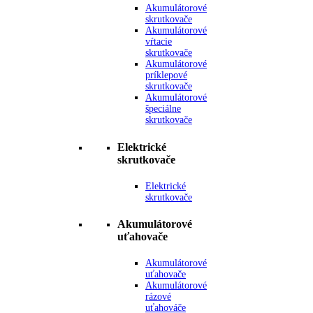
Akumulátorové
skrutkovače
Akumulátorové
vŕtacie
skrutkovače
Akumulátorové
príklepové
skrutkovače
Akumulátorové
špeciálne
skrutkovače
Elektrické
skrutkovače
Elektrické
skrutkovače
Akumulátorové
uťahovače
Akumulátorové
uťahovače
Akumulátorové
rázové
uťahováče