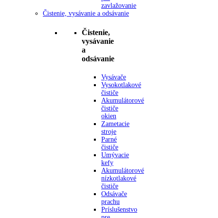
zavlažovanie
Čistenie, vysávanie a odsávanie
Čistenie,
vysávanie
a
odsávanie
Vysávače
Vysokotlakové
čističe
Akumulátorové
čističe
okien
Zametacie
stroje
Parné
čističe
Umývacie
kefy
Akumulátorové
nízkotlakové
čističe
Odsávače
prachu
Príslušenstvo
pre