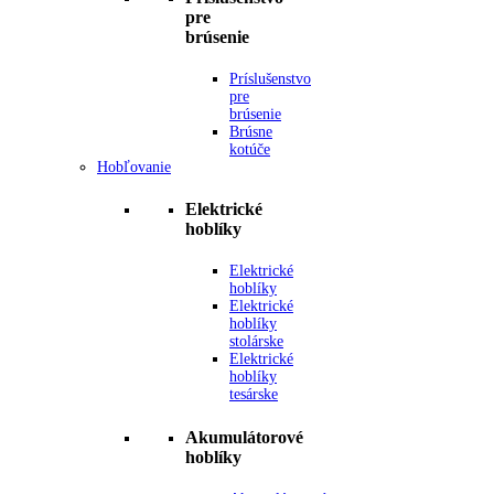
pre
brúsenie
Príslušenstvo
pre
brúsenie
Brúsne
kotúče
Hobľovanie
Elektrické
hoblíky
Elektrické
hoblíky
Elektrické
hoblíky
stolárske
Elektrické
hoblíky
tesárske
Akumulátorové
hoblíky