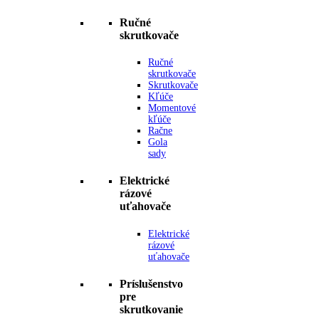
Ručné
skrutkovače
Ručné
skrutkovače
Skrutkovače
Kľúče
Momentové
kľúče
Račne
Gola
sady
Elektrické
rázové
uťahovače
Elektrické
rázové
uťahovače
Príslušenstvo
pre
skrutkovanie