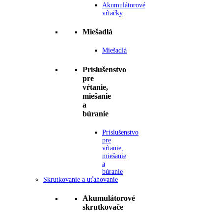
Akumulátorové
vŕtačky
Miešadlá
Miešadlá
Príslušenstvo
pre
vŕtanie,
miešanie
a
búranie
Príslušenstvo
pre
vŕtanie,
miešanie
a
búranie
Skrutkovanie a uťahovanie
Akumulátorové
skrutkovače