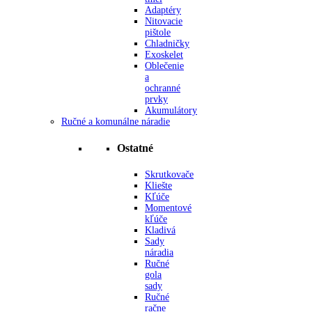
Adaptéry
Nitovacie
pištole
Chladničky
Exoskelet
Oblečenie
a
ochranné
prvky
Akumulátory
Ručné a komunálne náradie
Ostatné
Skrutkovače
Kliešte
Kľúče
Momentové
kľúče
Kladivá
Sady
náradia
Ručné
gola
sady
Ručné
račne