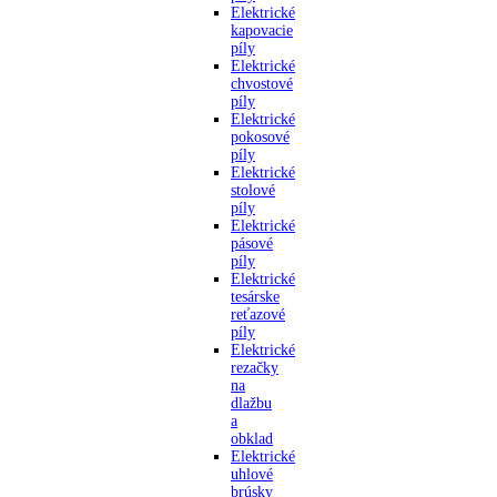
Elektrické
kapovacie
píly
Elektrické
chvostové
píly
Elektrické
pokosové
píly
Elektrické
stolové
píly
Elektrické
pásové
píly
Elektrické
tesárske
reťazové
píly
Elektrické
rezačky
na
dlažbu
a
obklad
Elektrické
uhlové
brúsky