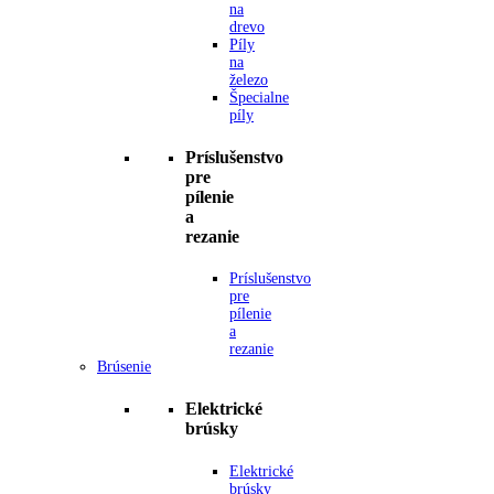
na
drevo
Píly
na
železo
Špecialne
píly
Príslušenstvo
pre
pílenie
a
rezanie
Príslušenstvo
pre
pílenie
a
rezanie
Brúsenie
Elektrické
brúsky
Elektrické
brúsky