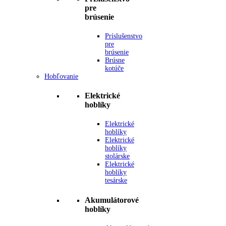
pre
brúsenie
Príslušenstvo
pre
brúsenie
Brúsne
kotúče
Hobľovanie
Elektrické
hoblíky
Elektrické
hoblíky
Elektrické
hoblíky
stolárske
Elektrické
hoblíky
tesárske
Akumulátorové
hoblíky