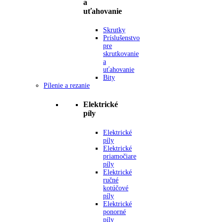
a
uťahovanie
Skrutky
Príslušenstvo
pre
skrutkovanie
a
uťahovanie
Bity
Pílenie a rezanie
Elektrické
píly
Elektrické
píly
Elektrické
priamočiare
píly
Elektrické
ručné
kotúčové
píly
Elektrické
ponorné
píly