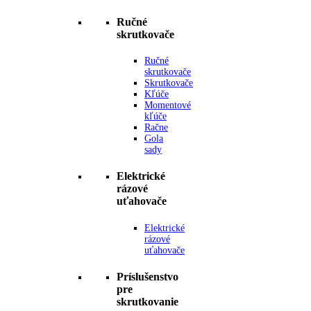
Ručné
skrutkovače
Ručné
skrutkovače
Skrutkovače
Kľúče
Momentové
kľúče
Račne
Gola
sady
Elektrické
rázové
uťahovače
Elektrické
rázové
uťahovače
Príslušenstvo
pre
skrutkovanie