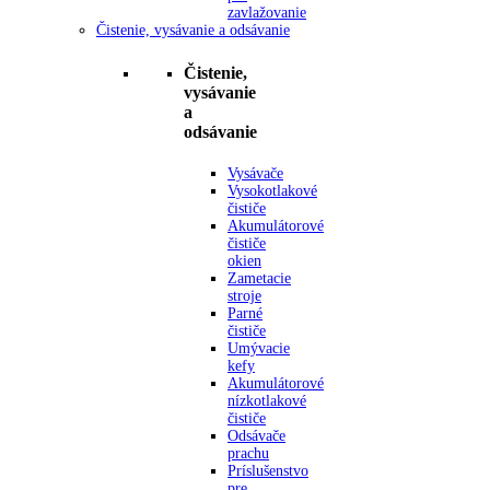
zavlažovanie
Čistenie, vysávanie a odsávanie
Čistenie,
vysávanie
a
odsávanie
Vysávače
Vysokotlakové
čističe
Akumulátorové
čističe
okien
Zametacie
stroje
Parné
čističe
Umývacie
kefy
Akumulátorové
nízkotlakové
čističe
Odsávače
prachu
Príslušenstvo
pre