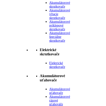
Akumulátorové
skrutkovače
Akumulátorové
vŕtacie
skrutkovače
Akumulátorové
príklepové
skrutkovače
Akumulátorové
špeciálne
skrutkovače
Elektrické
skrutkovače
Elektrické
skrutkovače
Akumulátorové
uťahovače
Akumulátorové
uťahovače
Akumulátorové
rázové
uťahováče