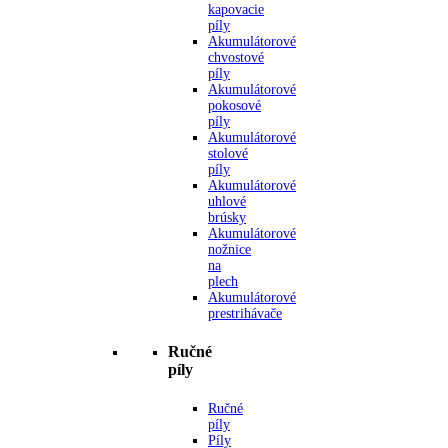
kapovacie
píly
Akumulátorové
chvostové
píly
Akumulátorové
pokosové
píly
Akumulátorové
stolové
píly
Akumulátorové
uhlové
brúsky
Akumulátorové
nožnice
na
plech
Akumulátorové
prestrihávače
Ručné
píly
Ručné
píly
Píly