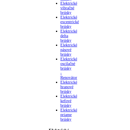
Elektrické
vibračné
brúsky
Elektrické
excentrické
brúsky
Elektrické
delta
brúsky
Elektrické
pásové
brúsky
Elektrické
oscilačné
brúsky
-
Renovátor
Elektrické
hranové
brúsky
Elektrické
kefové
brúsky
Elektrické
priame
brúsky