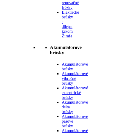
renovačné
frézky
Elektrické
brúsky
s
dlhým
krkom
Žirafa
Akumulátorové
brúsky
Akumulátorové
brúsky
Akumulátorové
vibračné
brúsky
Akumulátorové
excentrické
brúsky
Akumulátorové
delta
brúsky
Akumulátorové
pásové
brúsky
Akumulátorové