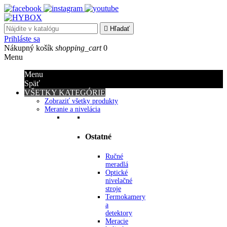

Hľadať
Prihláste sa
Nákupný košík
shopping_cart
0
Menu
Menu
Späť
VŠETKY KATEGÓRIE
Zobraziť všetky produkty
Meranie a nivelácia
Ostatné
Ručné
meradlá
Optické
nivelačné
stroje
Termokamery
a
detektory
Meracie