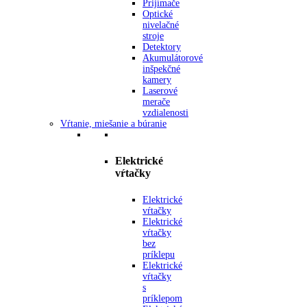
Prijímače
Optické
nivelačné
stroje
Detektory
Akumulátorové
inšpekčné
kamery
Laserové
merače
vzdialenosti
Vŕtanie, miešanie a búranie
Elektrické
vŕtačky
Elektrické
vŕtačky
Elektrické
vŕtačky
bez
príklepu
Elektrické
vŕtačky
s
príklepom