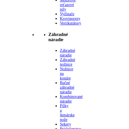
Motorové
reťazové
píly
Vyžínače
Krovinorezy
Vertikutátory
Záhradné
náradie
Záhradné
náradie
Záhradné
nožnice
Nožnice
na
konáre
Ručné
záhradné
náradie
Kombinované
náradie
Pílky
a
štepárske
nože
Sekery
Príslušenstvo