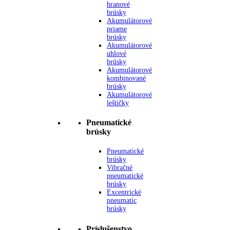
hranové
brúsky
Akumulátorové
priame
brúsky
Akumulátorové
uhlové
brúsky
Akumulátorové
kombinované
brúsky
Akumulátorové
leštičky
Pneumatické
brúsky
Pneumatické
brúsky
Vibračné
pneumatické
brúsky
Excentrické
pneumatic
brúsky
Príslušenstvo