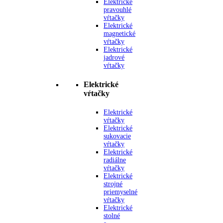
Elektrické
pravouhlé
vŕtačky
Elektrické
magnetické
vŕtačky
Elektrické
jadrové
vŕtačky
Elektrické
vŕtačky
Elektrické
vŕtačky
Elektrické
sukovacie
vŕtačky
Elektrické
radiálne
vŕtačky
Elektrické
strojné
priemyselné
vŕtačky
Elektrické
stolné