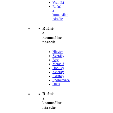
Vratidlá
Ručné
a
komunálne
náradie
Ručné
a
komunálne
náradie
Hlavice
Zveráky
Bity
Meradlá
Hoblíky
Zvierky
Škrabky
Sponkovače
Dláta
Ručné
a
komunálne
náradie