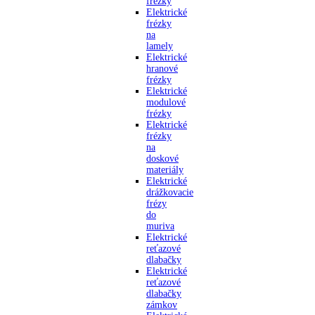
frézky
Elektrické
frézky
na
lamely
Elektrické
hranové
frézky
Elektrické
modulové
frézky
Elektrické
frézky
na
doskové
materiály
Elektrické
drážkovacie
frézy
do
muriva
Elektrické
reťazové
dlabačky
Elektrické
reťazové
dlabačky
zámkov