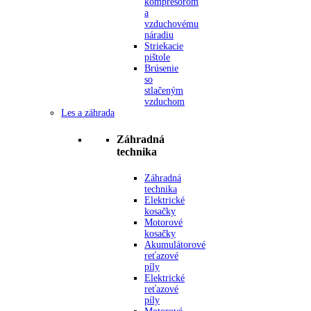
kompresorom
a
vzduchovému
náradiu
Striekacie
pištole
Brúsenie
so
stlačeným
vzduchom
Les a záhrada
Záhradná
technika
Záhradná
technika
Elektrické
kosačky
Motorové
kosačky
Akumulátorové
reťazové
píly
Elektrické
reťazové
píly