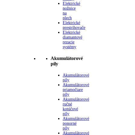
Elektrické
nožnice
na
plech
Elektrické
prestrihovače
Elektrické
diamantové
rezacie
systémy
Akumulátorové
píly
Akumulátorové
píly
Akumulátorové
priamočiare
píly
Akumulátorové
ručné
kotúčové
píly
Akumulátorové
ponorné
píly
Akumulátorové