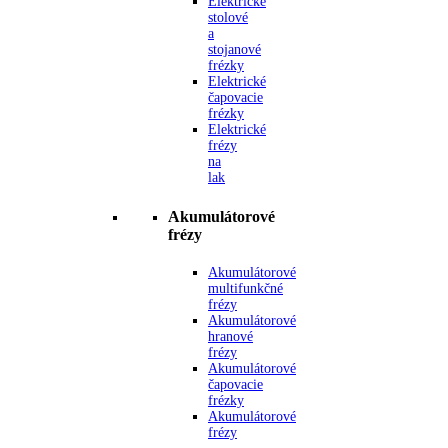
Elektrické
stolové
a
stojanové
frézky
Elektrické
čapovacie
frézky
Elektrické
frézy
na
lak
Akumulátorové
frézy
Akumulátorové
multifunkčné
frézy
Akumulátorové
hranové
frézy
Akumulátorové
čapovacie
frézky
Akumulátorové
frézy