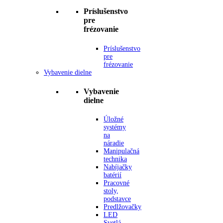
Príslušenstvo
pre
frézovanie
Príslušenstvo
pre
frézovanie
Vybavenie dielne
Vybavenie
dielne
Úložné
systémy
na
náradie
Manipulačná
technika
Nabíjačky
batérií
Pracovné
stoly,
podstavce
Predlžovačky
LED
Svetlá