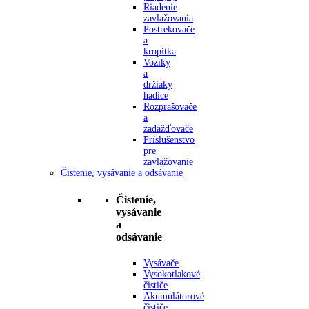
Riadenie
zavlažovania
Postrekovače
a
kropítka
Vozíky
a
držiaky
hadice
Rozprašovače
a
zadažďovače
Príslušenstvo
pre
zavlažovanie
Čistenie, vysávanie a odsávanie
Čistenie,
vysávanie
a
odsávanie
Vysávače
Vysokotlakové
čističe
Akumulátorové
čističe