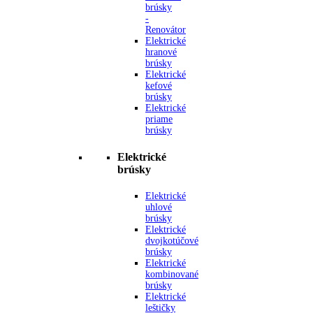
brúsky
-
Renovátor
Elektrické
hranové
brúsky
Elektrické
kefové
brúsky
Elektrické
priame
brúsky
Elektrické
brúsky
Elektrické
uhlové
brúsky
Elektrické
dvojkotúčové
brúsky
Elektrické
kombinované
brúsky
Elektrické
leštičky