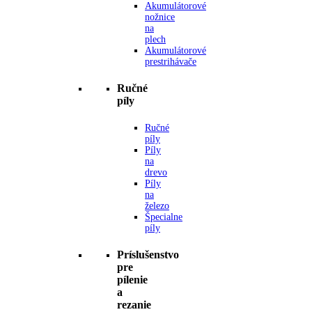
Akumulátorové
nožnice
na
plech
Akumulátorové
prestrihávače
Ručné
píly
Ručné
píly
Píly
na
drevo
Píly
na
železo
Špecialne
píly
Príslušenstvo
pre
pílenie
a
rezanie