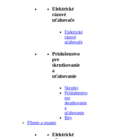
Elektrické
rázové
uťahovače
Elektrické
rázové
uťahovače
Príslušenstvo
pre
skrutkovanie
a
uťahovanie
Skrutky
Príslušenstvo
pre
skrutkovanie
a
uťahovanie
Bity
Pílenie a rezanie
Elektrické