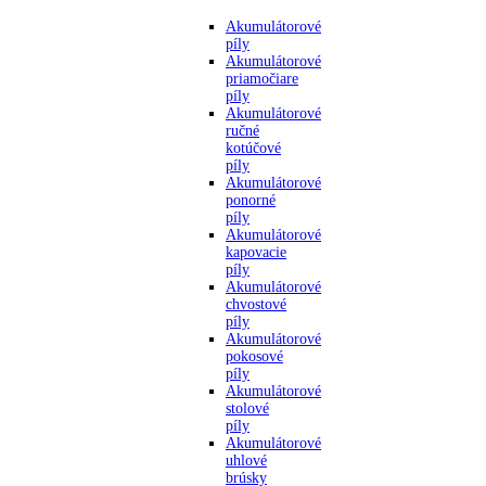
Akumulátorové
píly
Akumulátorové
priamočiare
píly
Akumulátorové
ručné
kotúčové
píly
Akumulátorové
ponorné
píly
Akumulátorové
kapovacie
píly
Akumulátorové
chvostové
píly
Akumulátorové
pokosové
píly
Akumulátorové
stolové
píly
Akumulátorové
uhlové
brúsky