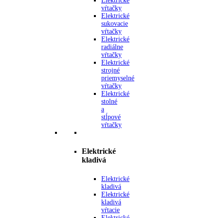
Elektrické
vŕtačky
Elektrické
sukovacie
vŕtačky
Elektrické
radiálne
vŕtačky
Elektrické
strojné
priemyselné
vŕtačky
Elektrické
stolné
a
stĺpové
vŕtačky
Elektrické
kladivá
Elektrické
kladivá
Elektrické
kladivá
vŕtacie
Elektrické