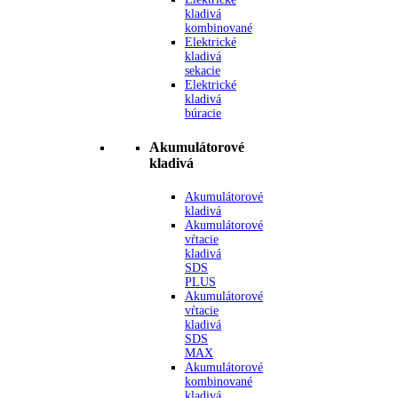
kladivá
kombinované
Elektrické
kladivá
sekacie
Elektrické
kladivá
búracie
Akumulátorové
kladivá
Akumulátorové
kladivá
Akumulátorové
vŕtacie
kladivá
SDS
PLUS
Akumulátorové
vŕtacie
kladivá
SDS
MAX
Akumulátorové
kombinované
kladivá