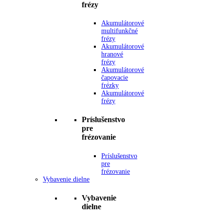
frézy
Akumulátorové
multifunkčné
frézy
Akumulátorové
hranové
frézy
Akumulátorové
čapovacie
frézky
Akumulátorové
frézy
Príslušenstvo
pre
frézovanie
Príslušenstvo
pre
frézovanie
Vybavenie dielne
Vybavenie
dielne