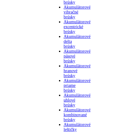
brúsky
Akumulátorové
vibračné
brúsky
Akumulátorové
excentrické
brúsky
Akumulátorové
delta
brúsky
Akumulátorové
pásové
brúsky
Akumulátorové
hranové
brúsky
Akumulátorové
priame
brúsky
Akumulátorové
uhlové
brúsky
Akumulátorové
kombinované
brúsky
Akumulátorové
leštičky