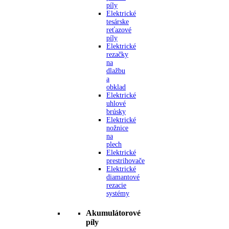
píly
Elektrické
tesárske
reťazové
píly
Elektrické
rezačky
na
dlažbu
a
obklad
Elektrické
uhlové
brúsky
Elektrické
nožnice
na
plech
Elektrické
prestrihovače
Elektrické
diamantové
rezacie
systémy
Akumulátorové
píly