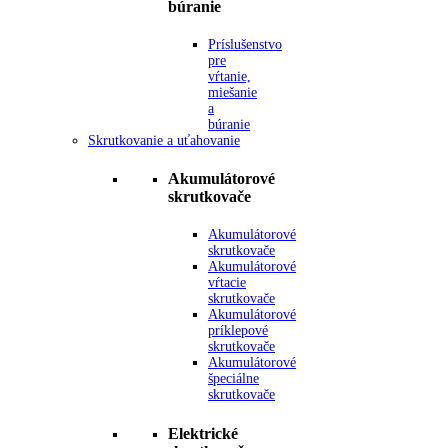
búranie
Príslušenstvo
pre
vŕtanie,
miešanie
a
búranie
Skrutkovanie a uťahovanie
Akumulátorové
skrutkovače
Akumulátorové
skrutkovače
Akumulátorové
vŕtacie
skrutkovače
Akumulátorové
príklepové
skrutkovače
Akumulátorové
špeciálne
skrutkovače
Elektrické