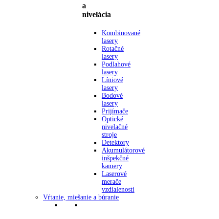
a
nivelácia
Kombinované
lasery
Rotačné
lasery
Podlahové
lasery
Líniové
lasery
Bodové
lasery
Prijímače
Optické
nivelačné
stroje
Detektory
Akumulátorové
inšpekčné
kamery
Laserové
merače
vzdialenosti
Vŕtanie, miešanie a búranie