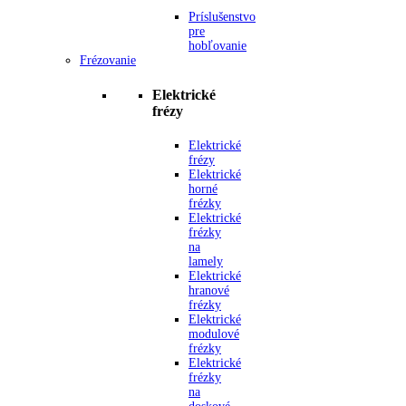
Príslušenstvo
pre
hobľovanie
Frézovanie
Elektrické
frézy
Elektrické
frézy
Elektrické
horné
frézky
Elektrické
frézky
na
lamely
Elektrické
hranové
frézky
Elektrické
modulové
frézky
Elektrické
frézky
na