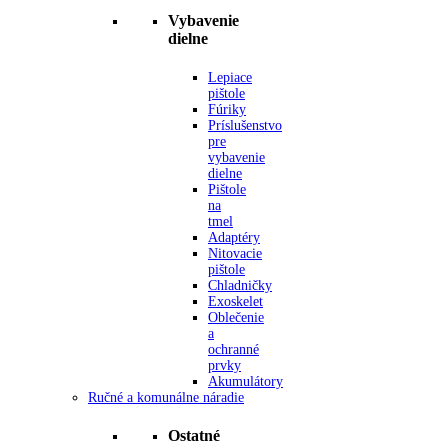
Vybavenie
dielne
Lepiace
pištole
Fúriky
Príslušenstvo
pre
vybavenie
dielne
Pištole
na
tmel
Adaptéry
Nitovacie
pištole
Chladničky
Exoskelet
Oblečenie
a
ochranné
prvky
Akumulátory
Ručné a komunálne náradie
Ostatné