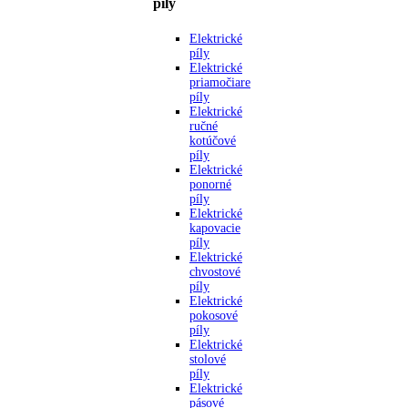
píly
Elektrické
píly
Elektrické
priamočiare
píly
Elektrické
ručné
kotúčové
píly
Elektrické
ponorné
píly
Elektrické
kapovacie
píly
Elektrické
chvostové
píly
Elektrické
pokosové
píly
Elektrické
stolové
píly
Elektrické
pásové