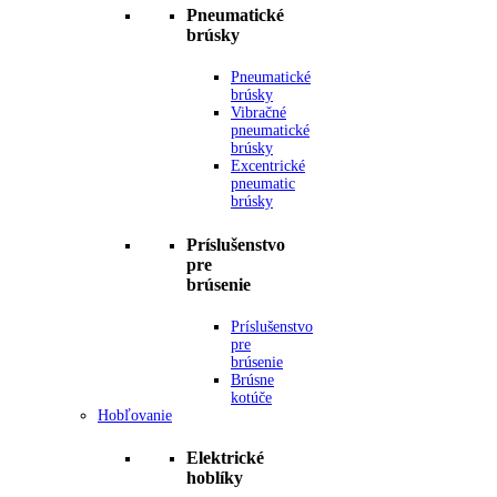
Pneumatické
brúsky
Pneumatické
brúsky
Vibračné
pneumatické
brúsky
Excentrické
pneumatic
brúsky
Príslušenstvo
pre
brúsenie
Príslušenstvo
pre
brúsenie
Brúsne
kotúče
Hobľovanie
Elektrické
hoblíky