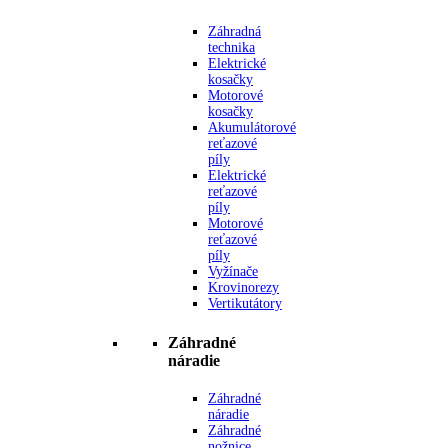
Záhradná
technika
Elektrické
kosačky
Motorové
kosačky
Akumulátorové
reťazové
píly
Elektrické
reťazové
píly
Motorové
reťazové
píly
Vyžínače
Krovinorezy
Vertikutátory
Záhradné
náradie
Záhradné
náradie
Záhradné
nožnice