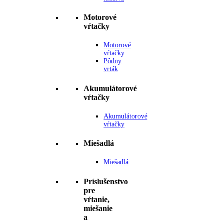
Motorové
vŕtačky
Motorové
vŕtačky
Pôdny
vrták
Akumulátorové
vŕtačky
Akumulátorové
vŕtačky
Miešadlá
Miešadlá
Príslušenstvo
pre
vŕtanie,
miešanie
a