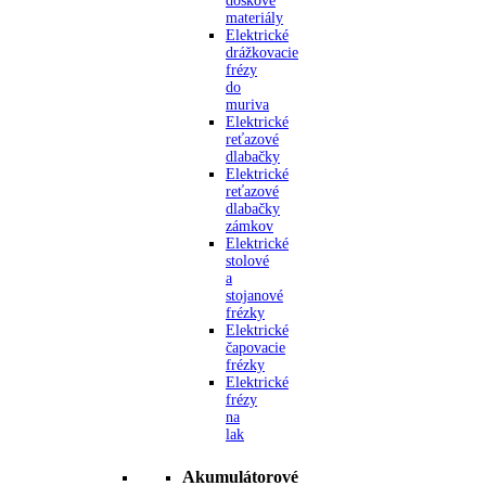
doskové
materiály
Elektrické
drážkovacie
frézy
do
muriva
Elektrické
reťazové
dlabačky
Elektrické
reťazové
dlabačky
zámkov
Elektrické
stolové
a
stojanové
frézky
Elektrické
čapovacie
frézky
Elektrické
frézy
na
lak
Akumulátorové