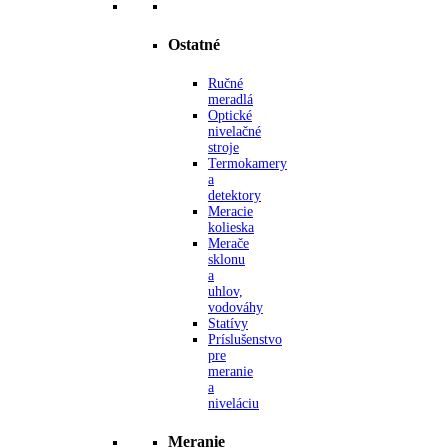
Ostatné
Ručné
meradlá
Optické
nivelačné
stroje
Termokamery
a
detektory
Meracie
kolieska
Merače
sklonu
a
uhlov,
vodováhy
Statívy
Príslušenstvo
pre
meranie
a
niveláciu
Meranie