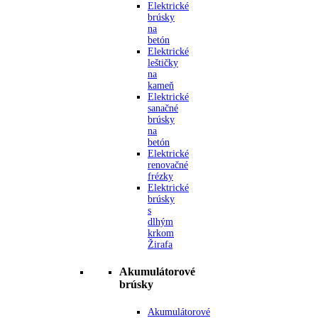
Elektrické
brúsky
na
betón
Elektrické
leštičky
na
kameň
Elektrické
sanačné
brúsky
na
betón
Elektrické
renovačné
frézky
Elektrické
brúsky
s
dlhým
krkom
Žirafa
Akumulátorové
brúsky
Akumulátorové