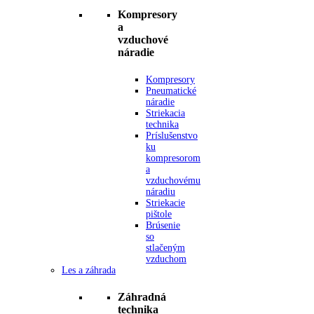
Kompresory
a
vzduchové
náradie
Kompresory
Pneumatické
náradie
Striekacia
technika
Príslušenstvo
ku
kompresorom
a
vzduchovému
náradiu
Striekacie
pištole
Brúsenie
so
stlačeným
vzduchom
Les a záhrada
Záhradná
technika