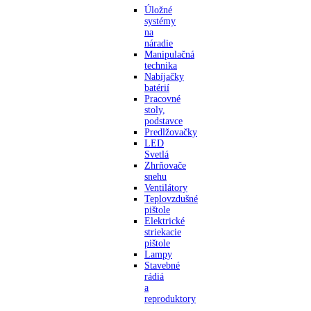
Úložné
systémy
na
náradie
Manipulačná
technika
Nabíjačky
batérií
Pracovné
stoly,
podstavce
Predlžovačky
LED
Svetlá
Zhrňovače
snehu
Ventilátory
Teplovzdušné
pištole
Elektrické
striekacie
pištole
Lampy
Stavebné
rádiá
a
reproduktory