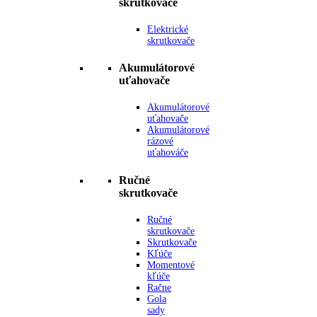
skrutkovače
Elektrické
skrutkovače
Akumulátorové
uťahovače
Akumulátorové
uťahovače
Akumulátorové
rázové
uťahováče
Ručné
skrutkovače
Ručné
skrutkovače
Skrutkovače
Kľúče
Momentové
kľúče
Račne
Gola
sady