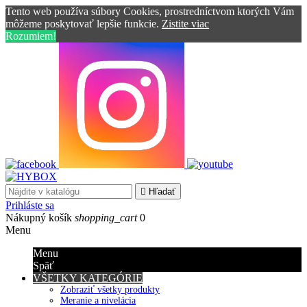
Tento web používa súbory Cookies, prostredníctvom ktorých Vám
môžeme poskytovať lepšie funkcie.
Zistite viac
Rozumiem!

Hľadať
Prihláste sa
Nákupný košík
shopping_cart
0
Menu
Menu
Späť
VŠETKY KATEGÓRIE
Zobraziť všetky produkty
Meranie a nivelácia