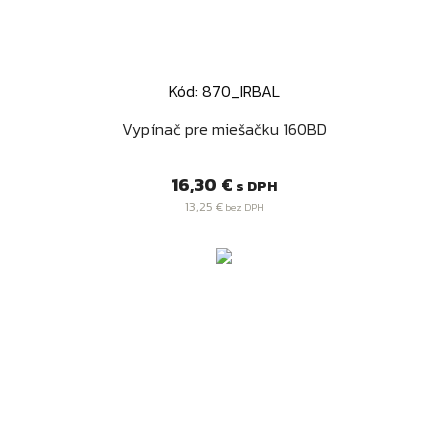
Kód: 870_IRBAL
Vypínač pre miešačku 160BD
Cena
16,30 €
s DPH
13,25 €
bez DPH