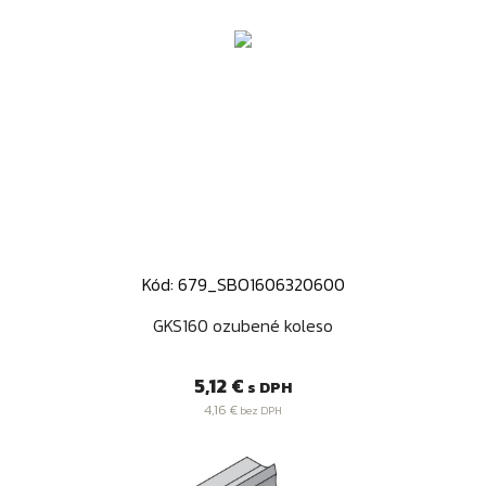
Kód: 679_SBO1606320600
GKS160 ozubené koleso
Cena
5,12 €
s DPH
4,16 €
bez DPH