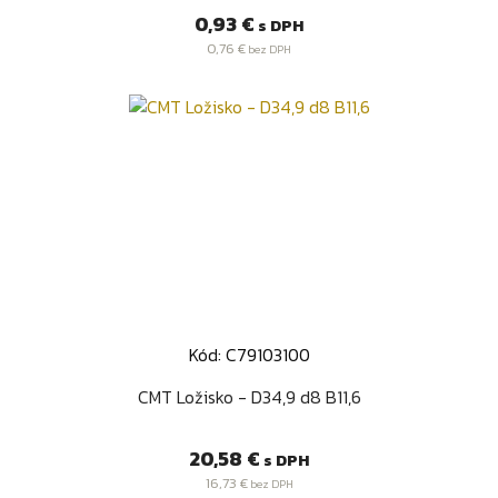
Cena
0,93 €
s DPH
0,76 €
bez DPH
Kód: C79103100
CMT Ložisko - D34,9 d8 B11,6
Cena
20,58 €
s DPH
16,73 €
bez DPH