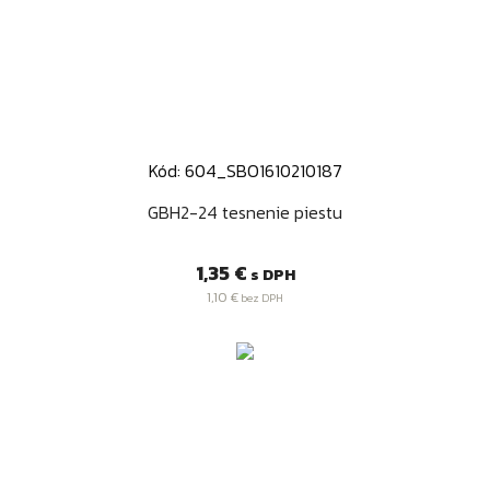
Kód: 604_SBO1610210187
GBH2-24 tesnenie piestu
Cena
1,35 €
s DPH
1,10 €
bez DPH