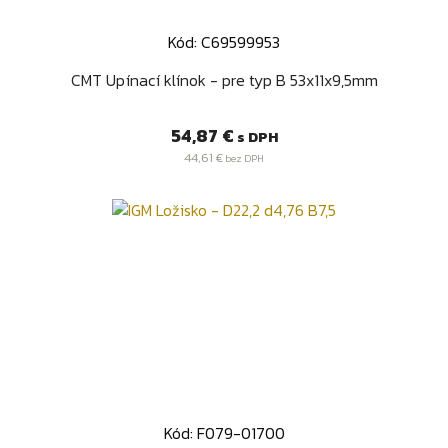
Kód: C69599953
CMT Upínací klínok - pre typ B 53x11x9,5mm
Cena
54,87 €
s DPH
44,61 €
bez DPH
Kód: F079-01700