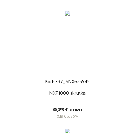
Kód: 397_SNX625545
MXP1000 skrutka
Cena
0,23 €
s DPH
0,19 €
bez DPH