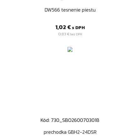
DW566 tesnenie piestu
Cena
1,02 €
s DPH
0,83 €
bez DPH
Kód: 730_SBO2600703018
prechodka GBH2-24DSR