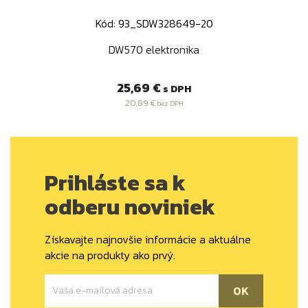
Kód: 93_SDW328649-20
DW570 elektronika
Cena
25,69 €
s DPH
20,89 €
bez DPH
Prihláste sa k
odberu noviniek
Získavajte najnovšie informácie a aktuálne
akcie na produkty ako prvý.