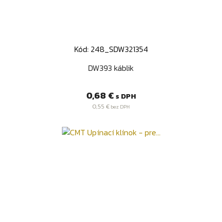
Kód: 248_SDW321354
DW393 káblik
Cena
0,68 €
s DPH
0,55 €
bez DPH