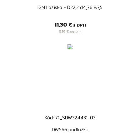
IGM Ložisko - D22,2 d4,76 B7,5
Cena
11,30 €
s DPH
9,19 €
bez DPH
Kód: 71_SDW324431-03
DW566 podložka