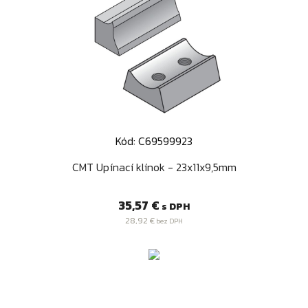
Kód: C69599923
CMT Upínací klínok - 23x11x9,5mm
Cena
35,57 €
s DPH
28,92 €
bez DPH