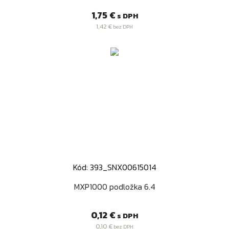
Cena
1,75 €
s DPH
1,42 €
bez DPH
Kód: 393_SNX00615014
MXP1000 podložka 6.4
Cena
0,12 €
s DPH
0,10 €
bez DPH