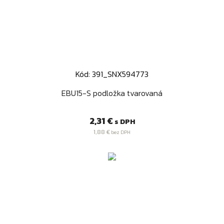
Kód: 391_SNX594773
EBU15-S podložka tvarovaná
Cena
2,31 €
s DPH
1,88 €
bez DPH