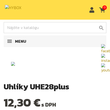
0

MENU
Uhlíky UHE28plus
12,30 €
s DPH