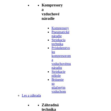
Kompresory
a
vzduchové
náradie
Kompresory
Pneumatické
náradie
Striekacia
technika
Príslušenstvo
ku
kompresorom
a
vzduchovému
náradiu
Striekacie
pištole
Brúsenie
so
stlačeným
vzduchom
Les a záhrada
Záhradná
technika