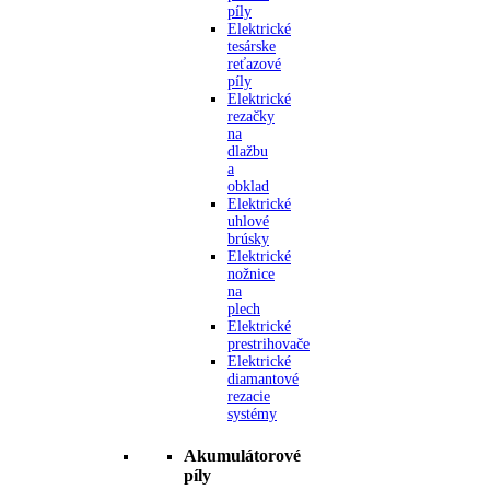
píly
Elektrické
tesárske
reťazové
píly
Elektrické
rezačky
na
dlažbu
a
obklad
Elektrické
uhlové
brúsky
Elektrické
nožnice
na
plech
Elektrické
prestrihovače
Elektrické
diamantové
rezacie
systémy
Akumulátorové
píly