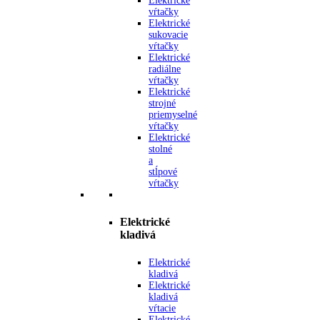
Elektrické
vŕtačky
Elektrické
sukovacie
vŕtačky
Elektrické
radiálne
vŕtačky
Elektrické
strojné
priemyselné
vŕtačky
Elektrické
stolné
a
stĺpové
vŕtačky
Elektrické
kladivá
Elektrické
kladivá
Elektrické
kladivá
vŕtacie
Elektrické