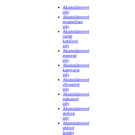
Akumulátorové
píly
Akumulátorové
priamočiare
píly
Akumulátorové
ručné
kotúčové
píly
Akumulátorové
ponorné
píly
Akumulátorové
kapovacie
píly
Akumulátorové
chvostové
píly
Akumulátorové
pokosové
píly
Akumulátorové
stolové
píly
Akumulátorové
uhlové
brúsky