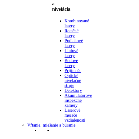
a
nivelácia
Kombinované
lasery
Rotačné
lasery
Podlahové
lasery
Líniové
lasery
Bodové
lasery
Prijímače
Optické
nivelačné
stroje
Detektory
Akumulátorové
inšpekčné
kamery
Laserové
merače
vzdialenosti
Vŕtanie, miešanie a búranie