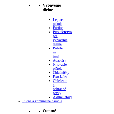
Vybavenie
dielne
Lepiace
pištole
Fúriky
Príslušenstvo
pre
vybavenie
dielne
Pištole
na
tmel
Adaptéry
Nitovacie
pištole
Chladničky
Exoskelet
Oblečenie
a
ochranné
prvky
Akumulátory
Ručné a komunálne náradie
Ostatné