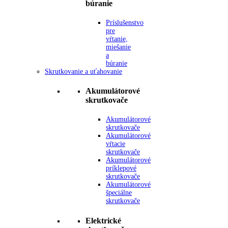
búranie
Príslušenstvo
pre
vŕtanie,
miešanie
a
búranie
Skrutkovanie a uťahovanie
Akumulátorové
skrutkovače
Akumulátorové
skrutkovače
Akumulátorové
vŕtacie
skrutkovače
Akumulátorové
príklepové
skrutkovače
Akumulátorové
špeciálne
skrutkovače
Elektrické