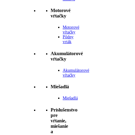
Motorové
vŕtačky
Motorové
vŕtačky
Pôdny
vrták
Akumulátorové
vŕtačky
Akumulátorové
vŕtačky
Miešadlá
Miešadlá
Príslušenstvo
pre
vŕtanie,
miešanie
a