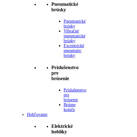
Pneumatické
brúsky
Pneumatické
brúsky
Vibračné
pneumatické
brúsky
Excentrické
pneumatic
brúsky
Príslušenstvo
pre
brúsenie
Príslušenstvo
pre
brúsenie
Brúsne
kotúče
Hobľovanie
Elektrické
hoblíky