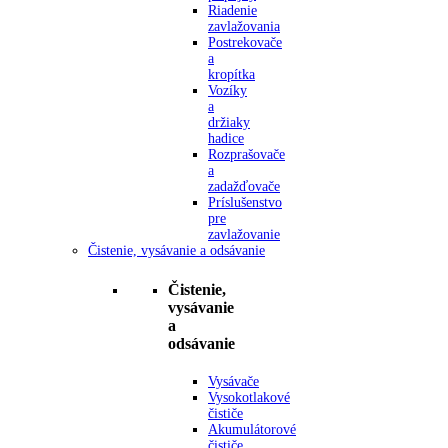
Riadenie
zavlažovania
Postrekovače
a
kropítka
Vozíky
a
držiaky
hadice
Rozprašovače
a
zadažďovače
Príslušenstvo
pre
zavlažovanie
Čistenie, vysávanie a odsávanie
Čistenie,
vysávanie
a
odsávanie
Vysávače
Vysokotlakové
čističe
Akumulátorové
čističe