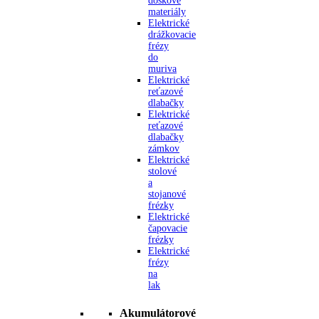
doskové
materiály
Elektrické
drážkovacie
frézy
do
muriva
Elektrické
reťazové
dlabačky
Elektrické
reťazové
dlabačky
zámkov
Elektrické
stolové
a
stojanové
frézky
Elektrické
čapovacie
frézky
Elektrické
frézy
na
lak
Akumulátorové