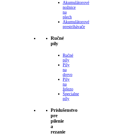
Akumulátorové
nožnice
na
plech
Akumulátorové
prestrihávače
Ručné
píly
Ručné
píly
Píly
na
drevo
Píly
na
železo
Špecialne
píly
Príslušenstvo
pre
pílenie
a
rezanie