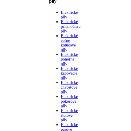
píly
Elektrické
píly
Elektrické
priamočiare
píly
Elektrické
ručné
kotúčové
píly
Elektrické
ponorné
píly
Elektrické
kapovacie
píly
Elektrické
chvostové
píly
Elektrické
pokosové
píly
Elektrické
stolové
píly
Elektrické
pásové