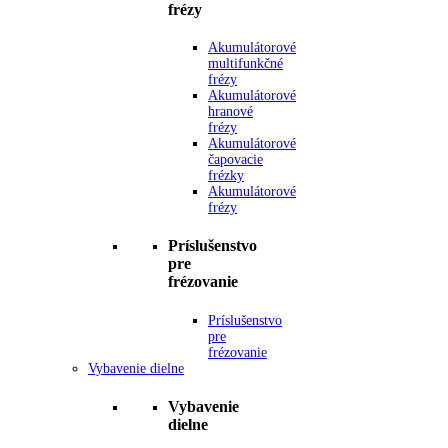
frézy
Akumulátorové
multifunkčné
frézy
Akumulátorové
hranové
frézy
Akumulátorové
čapovacie
frézky
Akumulátorové
frézy
Príslušenstvo
pre
frézovanie
Príslušenstvo
pre
frézovanie
Vybavenie dielne
Vybavenie
dielne