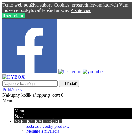
Tento web používa súbory Cookies, prostredníctvom ktorých Vám
môžeme poskytovať lepšie funkcie.
Zistite viac
Rozumiem!

Hľadať
Prihláste sa
Nákupný košík
shopping_cart
0
Menu
Menu
Späť
VŠETKY KATEGÓRIE
Zobraziť všetky produkty
Meranie a nivelácia