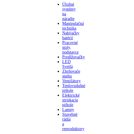
Úložné
systémy
na
náradie
Manipulačná
technika
Nabíjačky
batérií
Pracovné
stoly,
podstavce
Predlžovačky
LED
Svetlá
Zhrňovače
snehu
Ventilátory
Teplovzdušné
pištole
Elektrické
striekacie
pištole
Lampy
Stavebné
rádiá
a
reproduktory