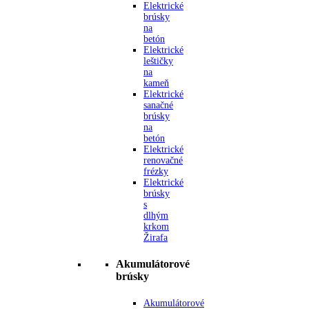
Elektrické
brúsky
na
betón
Elektrické
leštičky
na
kameň
Elektrické
sanačné
brúsky
na
betón
Elektrické
renovačné
frézky
Elektrické
brúsky
s
dlhým
krkom
Žirafa
Akumulátorové
brúsky
Akumulátorové