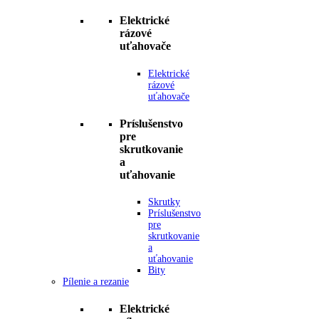
Elektrické
rázové
uťahovače
Elektrické
rázové
uťahovače
Príslušenstvo
pre
skrutkovanie
a
uťahovanie
Skrutky
Príslušenstvo
pre
skrutkovanie
a
uťahovanie
Bity
Pílenie a rezanie
Elektrické