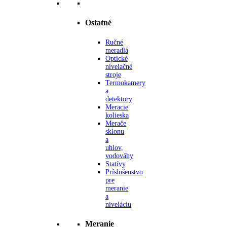
Ostatné
Ručné
meradlá
Optické
nivelačné
stroje
Termokamery
a
detektory
Meracie
kolieska
Merače
sklonu
a
uhlov,
vodováhy
Statívy
Príslušenstvo
pre
meranie
a
niveláciu
Meranie