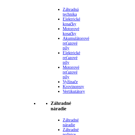
Záhradná
technika
Elektrické
kosačky
Motorové
kosačky
Akumulátorové
reťazové
píly
Elektrické
reťazové
píly
Motorové
reťazové
píly
Vyžínače
Krovinorezy
Vertikutátory
Záhradné
náradie
Záhradné
náradie
Záhradné
nožnice