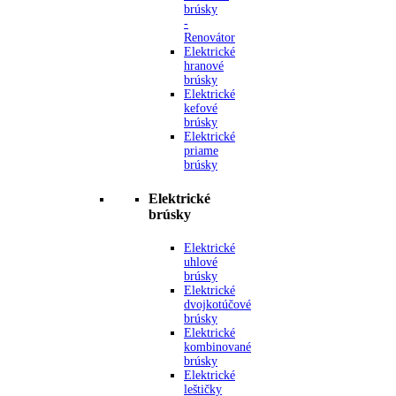
brúsky
-
Renovátor
Elektrické
hranové
brúsky
Elektrické
kefové
brúsky
Elektrické
priame
brúsky
Elektrické
brúsky
Elektrické
uhlové
brúsky
Elektrické
dvojkotúčové
brúsky
Elektrické
kombinované
brúsky
Elektrické
leštičky