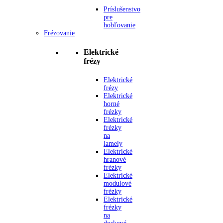
Príslušenstvo
pre
hobľovanie
Frézovanie
Elektrické
frézy
Elektrické
frézy
Elektrické
horné
frézky
Elektrické
frézky
na
lamely
Elektrické
hranové
frézky
Elektrické
modulové
frézky
Elektrické
frézky
na