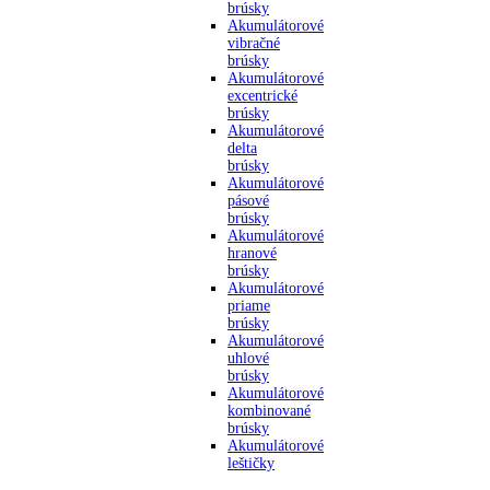
brúsky
Akumulátorové
vibračné
brúsky
Akumulátorové
excentrické
brúsky
Akumulátorové
delta
brúsky
Akumulátorové
pásové
brúsky
Akumulátorové
hranové
brúsky
Akumulátorové
priame
brúsky
Akumulátorové
uhlové
brúsky
Akumulátorové
kombinované
brúsky
Akumulátorové
leštičky