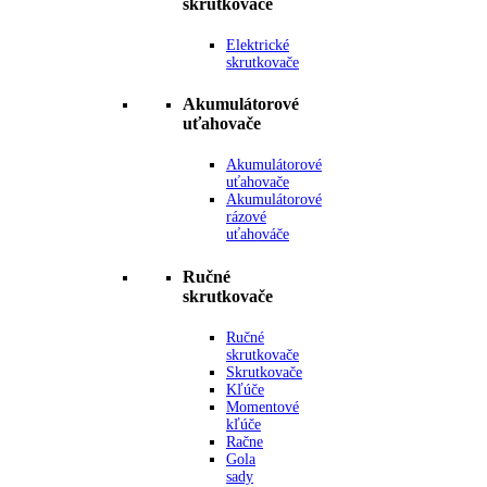
skrutkovače
Elektrické
skrutkovače
Akumulátorové
uťahovače
Akumulátorové
uťahovače
Akumulátorové
rázové
uťahováče
Ručné
skrutkovače
Ručné
skrutkovače
Skrutkovače
Kľúče
Momentové
kľúče
Račne
Gola
sady