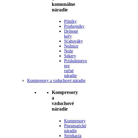
komunálne
náradie
Pilníky
Priebojníky
Drôtené
kefy
Sťahováky
Nožnice
Nože
Sekery
Príslušenstvo
pre
ručné
náradie
Kompresory a vzduchové náradie
Kompresory
a
vzduchové
náradie
Kompresory
Pneumatické
náradie
Striekacia