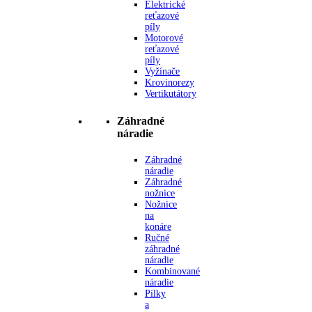
Elektrické
reťazové
píly
Motorové
reťazové
píly
Vyžínače
Krovinorezy
Vertikutátory
Záhradné
náradie
Záhradné
náradie
Záhradné
nožnice
Nožnice
na
konáre
Ručné
záhradné
náradie
Kombinované
náradie
Pílky
a