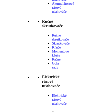
Akumulátorové
rázové
uťahováče
Ručné
skrutkovače
Ručné
skrutkovače
Skrutkovače
Kľúče
Momentové
kľúče
Račne
Gola
sady
Elektrické
rázové
uťahovače
Elektrické
rázové
uťahovače