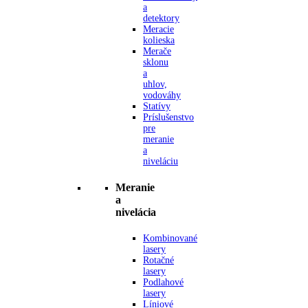
a
detektory
Meracie
kolieska
Merače
sklonu
a
uhlov,
vodováhy
Statívy
Príslušenstvo
pre
meranie
a
niveláciu
Meranie
a
nivelácia
Kombinované
lasery
Rotačné
lasery
Podlahové
lasery
Líniové