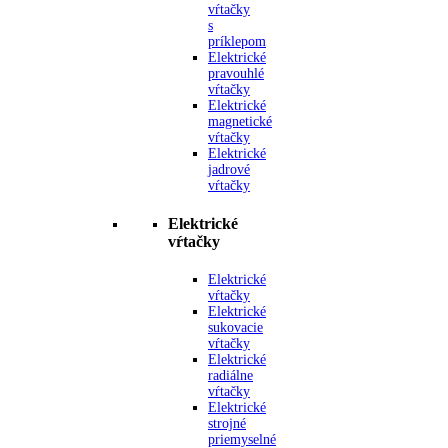
vŕtačky
s
príklepom
Elektrické
pravouhlé
vŕtačky
Elektrické
magnetické
vŕtačky
Elektrické
jadrové
vŕtačky
Elektrické
vŕtačky
Elektrické
vŕtačky
Elektrické
sukovacie
vŕtačky
Elektrické
radiálne
vŕtačky
Elektrické
strojné
priemyselné