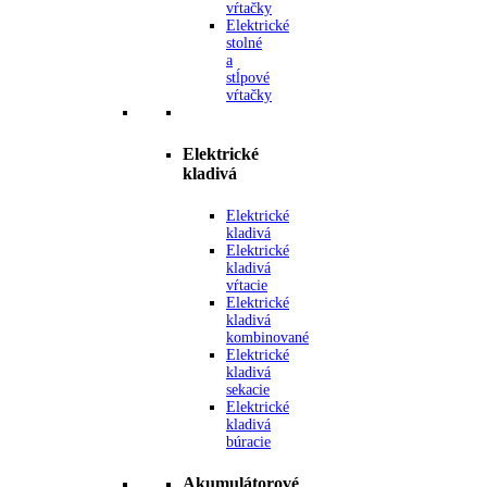
vŕtačky
Elektrické
stolné
a
stĺpové
vŕtačky
Elektrické
kladivá
Elektrické
kladivá
Elektrické
kladivá
vŕtacie
Elektrické
kladivá
kombinované
Elektrické
kladivá
sekacie
Elektrické
kladivá
búracie
Akumulátorové