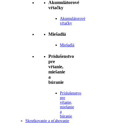
Akumulátorové
vŕtačky
Akumulátorové
vŕtačky
Miešadlá
Miešadlá
Príslušenstvo
pre
vŕtanie,
miešanie
a
búranie
Príslušenstvo
pre
vŕtanie,
miešanie
a
búranie
Skrutkovanie a uťahovanie