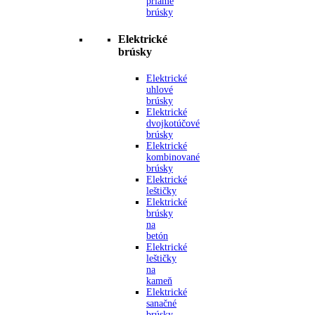
priame
brúsky
Elektrické
brúsky
Elektrické
uhlové
brúsky
Elektrické
dvojkotúčové
brúsky
Elektrické
kombinované
brúsky
Elektrické
leštičky
Elektrické
brúsky
na
betón
Elektrické
leštičky
na
kameň
Elektrické
sanačné
brúsky