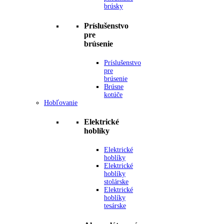
brúsky
Príslušenstvo
pre
brúsenie
Príslušenstvo
pre
brúsenie
Brúsne
kotúče
Hobľovanie
Elektrické
hoblíky
Elektrické
hoblíky
Elektrické
hoblíky
stolárske
Elektrické
hoblíky
tesárske