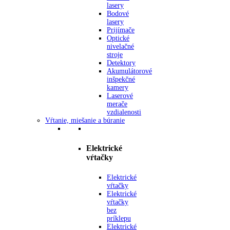
lasery
Bodové
lasery
Prijímače
Optické
nivelačné
stroje
Detektory
Akumulátorové
inšpekčné
kamery
Laserové
merače
vzdialenosti
Vŕtanie, miešanie a búranie
Elektrické
vŕtačky
Elektrické
vŕtačky
Elektrické
vŕtačky
bez
príklepu
Elektrické