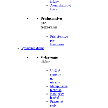
frézky
Akumulátorové
frézy
Príslušenstvo
pre
frézovanie
Príslušenstvo
pre
frézovanie
Vybavenie dielne
Vybavenie
dielne
Úložné
systémy
na
náradie
Manipulačná
technika
Nabíjačky
batérií
Pracovné
stoly,