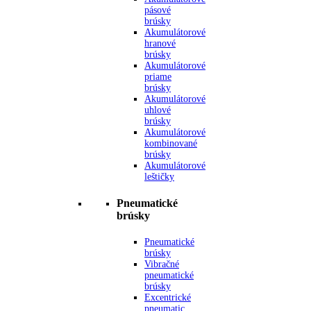
pásové
brúsky
Akumulátorové
hranové
brúsky
Akumulátorové
priame
brúsky
Akumulátorové
uhlové
brúsky
Akumulátorové
kombinované
brúsky
Akumulátorové
leštičky
Pneumatické
brúsky
Pneumatické
brúsky
Vibračné
pneumatické
brúsky
Excentrické
pneumatic