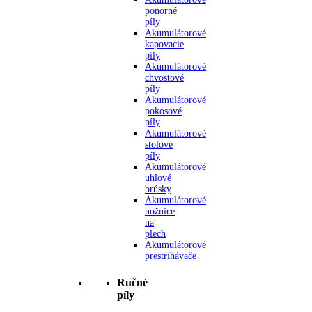
ponorné
píly
Akumulátorové
kapovacie
píly
Akumulátorové
chvostové
píly
Akumulátorové
pokosové
píly
Akumulátorové
stolové
píly
Akumulátorové
uhlové
brúsky
Akumulátorové
nožnice
na
plech
Akumulátorové
prestrihávače
Ručné
píly