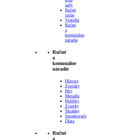
gola
sady
Ručné
račne
Vratidlá
Ručné
a
komunálne
náradie
Ručné
a
komunálne
náradie
Hlavice
Zveráky
Bity
Meradlá
Hoblíky
Zvierky
Škrabky
Sponkovače
Dláta
Ručné
a