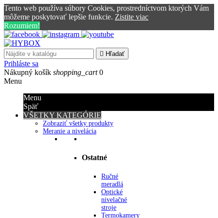
Tento web používa súbory Cookies, prostredníctvom ktorých Vám
môžeme poskytovať lepšie funkcie.
Zistite viac
Rozumiem!

Hľadať
Prihláste sa
Nákupný košík
shopping_cart
0
Menu
Menu
Späť
VŠETKY KATEGÓRIE
Zobraziť všetky produkty
Meranie a nivelácia
Ostatné
Ručné
meradlá
Optické
nivelačné
stroje
Termokamery