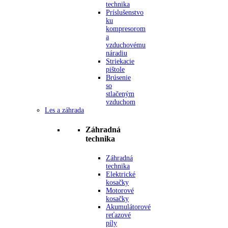
technika
Príslušenstvo
ku
kompresorom
a
vzduchovému
náradiu
Striekacie
pištole
Brúsenie
so
stlačeným
vzduchom
Les a záhrada
Záhradná
technika
Záhradná
technika
Elektrické
kosačky
Motorové
kosačky
Akumulátorové
reťazové
píly