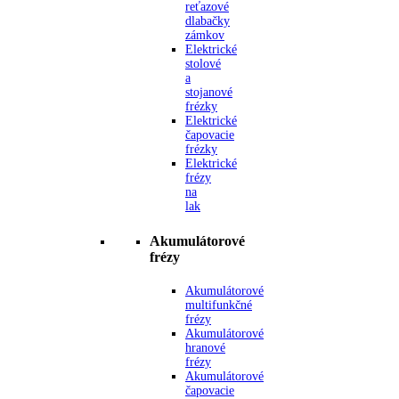
reťazové
dlabačky
zámkov
Elektrické
stolové
a
stojanové
frézky
Elektrické
čapovacie
frézky
Elektrické
frézy
na
lak
Akumulátorové
frézy
Akumulátorové
multifunkčné
frézy
Akumulátorové
hranové
frézy
Akumulátorové
čapovacie