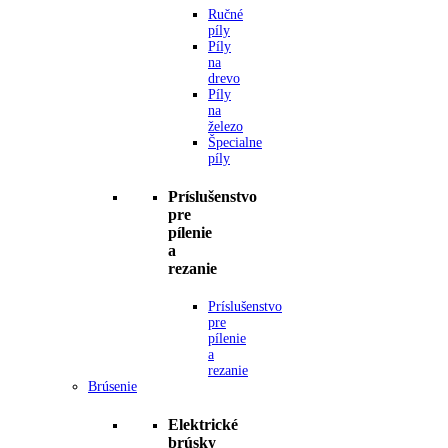
Ručné
píly
Píly
na
drevo
Píly
na
železo
Špecialne
píly
Príslušenstvo
pre
pílenie
a
rezanie
Príslušenstvo
pre
pílenie
a
rezanie
Brúsenie
Elektrické
brúsky