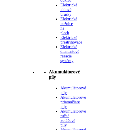
obklad
Elektrické
uhlové
brúsky
Elektrické
nožnice
na
plech
Elektrické
prestrihovače
Elektrické
diamantové
rezacie
systémy
Akumulátorové
píly
Akumulátorové
píly
Akumulátorové
priamočiare
píly
Akumulátorové
ručné
kotúčové
píly
Akumulátorové