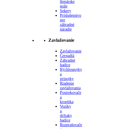
štepárske
nože
Sekery
Príslušenstvo
pre
záhradné
náradie
Zavlažovanie
Zavlažovanie
Čerpadlá
Záhradné
hadice
Rýchlospojky
a
prípojky
Riadenie
zavlažovania
Postrekovače
a
kropítka
Vozíky
a
držiaky
hadice
Rozprašovače