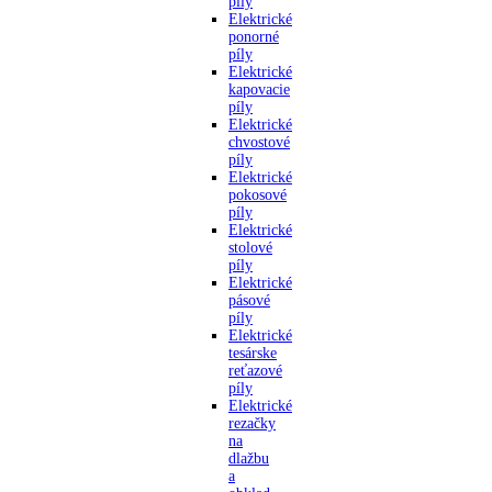
píly
Elektrické
ponorné
píly
Elektrické
kapovacie
píly
Elektrické
chvostové
píly
Elektrické
pokosové
píly
Elektrické
stolové
píly
Elektrické
pásové
píly
Elektrické
tesárske
reťazové
píly
Elektrické
rezačky
na
dlažbu
a