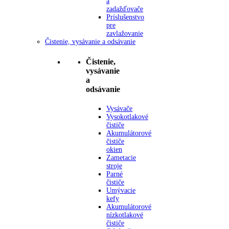
a
zadažďovače
Príslušenstvo
pre
zavlažovanie
Čistenie, vysávanie a odsávanie
Čistenie,
vysávanie
a
odsávanie
Vysávače
Vysokotlakové
čističe
Akumulátorové
čističe
okien
Zametacie
stroje
Parné
čističe
Umývacie
kefy
Akumulátorové
nízkotlakové
čističe