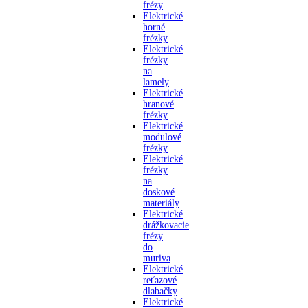
frézy
Elektrické
horné
frézky
Elektrické
frézky
na
lamely
Elektrické
hranové
frézky
Elektrické
modulové
frézky
Elektrické
frézky
na
doskové
materiály
Elektrické
drážkovacie
frézy
do
muriva
Elektrické
reťazové
dlabačky
Elektrické