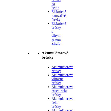
na
betón
Elektrické
renovačné
frézky
Elektrické
brúsky
s
dlhým
krkom
Žirafa
Akumulátorové
brúsky
Akumulátorové
brúsky
Akumulátorové
vibračné
brúsky
Akumulátorové
excentrické
brúsky
Akumulátorové
delta
brúsky
Akumulátorové