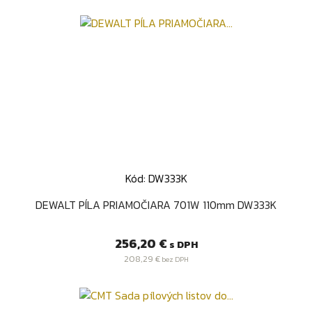
Kód: DW333K
DEWALT PÍLA PRIAMOČIARA 701W 110mm DW333K
Cena
256,20 €
s DPH
208,29 €
bez DPH