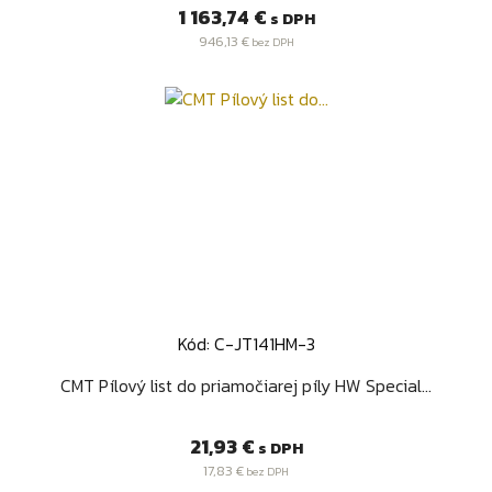
Cena
1 163,74 €
s DPH
946,13 €
bez DPH
Kód: C-JT141HM-3
CMT Pílový list do priamočiarej píly HW Special...
Cena
21,93 €
s DPH
17,83 €
bez DPH