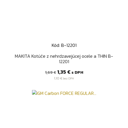
Kód: B-12201
MAKITA Kotúče z nehrdzavejúcej ocele a THIN B-
12201
Bežná
Cena
1,35 €
s DPH
1,69 €
cena
1,10 €
bez DPH