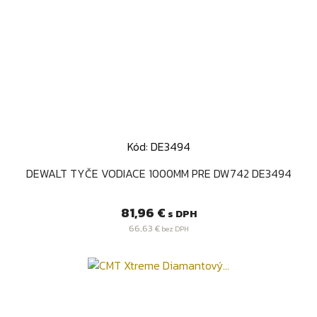
Kód: DE3494
DEWALT TYČE VODIACE 1000MM PRE DW742 DE3494
Cena
81,96 €
s DPH
66,63 €
bez DPH