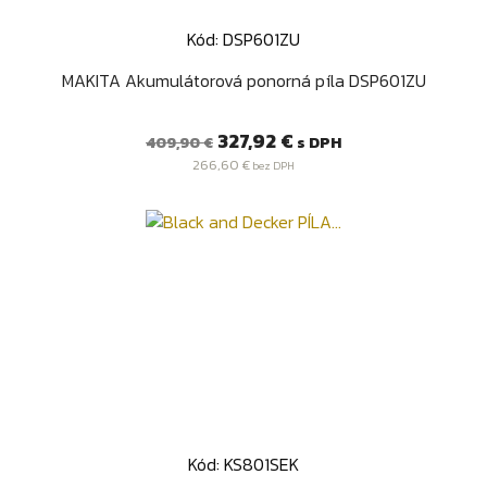
Kód: DSP601ZU
MAKITA Akumulátorová ponorná píla DSP601ZU
Bežná
Cena
327,92 €
s DPH
409,90 €
cena
266,60 €
bez DPH
Kód: KS801SEK