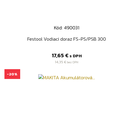
Kód: 490031
Festool Vodiaci doraz FS-PS/PSB 300
Cena
17,65 €
s DPH
14,35 €
bez DPH
-20%