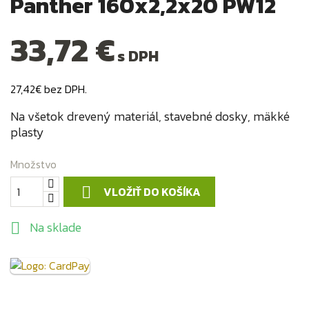
Panther 160x2,2x20 PW12
33,72 €
s DPH
27,42€ bez DPH.
Na všetok drevený materiál, stavebné dosky, mäkké
plasty
Množstvo
VLOŽIŤ DO KOŠÍKA

Na sklade
