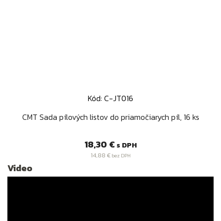
Kód: C-JT016
CMT Sada pílových listov do priamočiarych píl, 16 ks
Cena
18,30 €
s DPH
14,88 €
bez DPH
Video