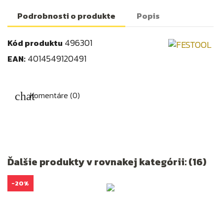
Podrobnosti o produkte
Popis
496301
Kód produktu
4014549120491
EAN:
Komentáre (0)
Ďalšie produkty v rovnakej kategórii: (16)
-20%