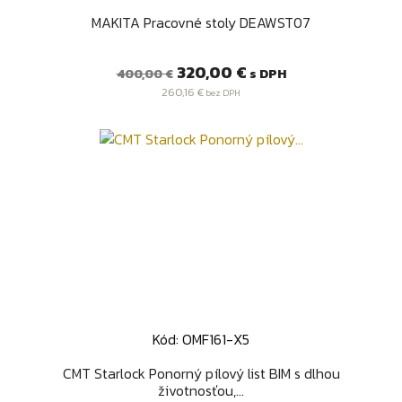
MAKITA Pracovné stoly DEAWST07
Bežná
Cena
320,00 €
s DPH
400,00 €
cena
260,16 €
bez DPH
Kód: OMF161-X5
CMT Starlock Ponorný pílový list BIM s dlhou
životnosťou,...