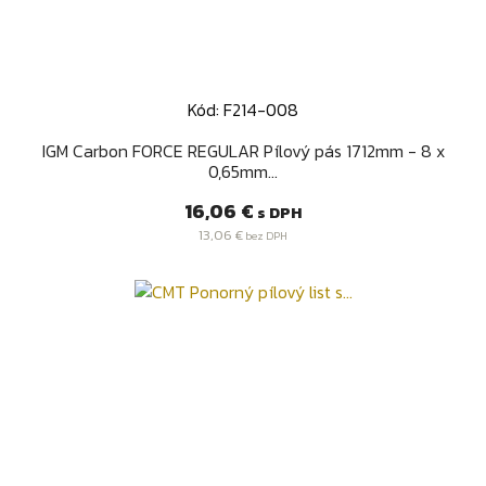
Kód: F214-008
IGM Carbon FORCE REGULAR Pílový pás 1712mm - 8 x
0,65mm...
Cena
16,06 €
s DPH
13,06 €
bez DPH