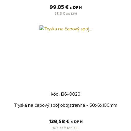
Cena
99,85 €
s DPH
81,18 €
bez DPH
Kód: 136-0020
Tryska na čapový spoj obojstranná - 50x6x100mm
Cena
129,58 €
s DPH
105,35 €
bez DPH