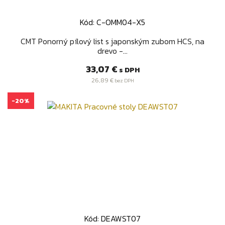
Kód: C-OMM04-X5
CMT Ponorný pílový list s japonským zubom HCS, na
drevo -...
Cena
33,07 €
s DPH
26,89 €
bez DPH
-20%
Kód: DEAWST07