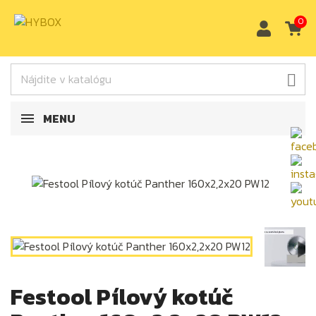
0

MENU
Festool Pílový kotúč