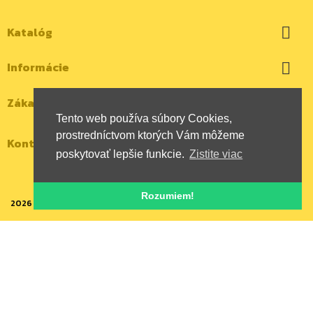
Katalóg

Informácie

Zákaznícky účet

Tento web používa súbory Cookies,
prostredníctvom ktorých Vám môžeme
Kontaktujte nás
poskytovať lepšie funkcie.
Zistite viac
Rozumiem!
2026 | Všetky autorské práva vyhradené | HYBOX Slovakia, s.r.o.