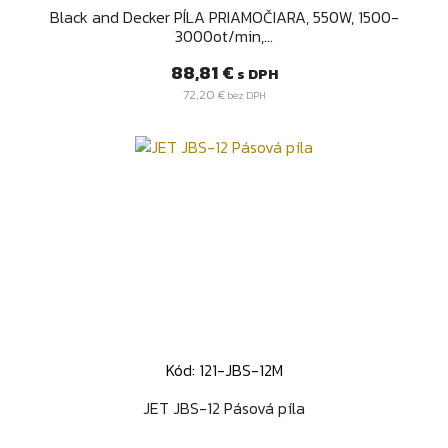
Black and Decker PÍLA PRIAMOČIARA, 550W, 1500-
3000ot/min,...
Cena
88,81 €
s DPH
72,20 €
bez DPH
Kód: 121-JBS-12M
JET JBS-12 Pásová píla