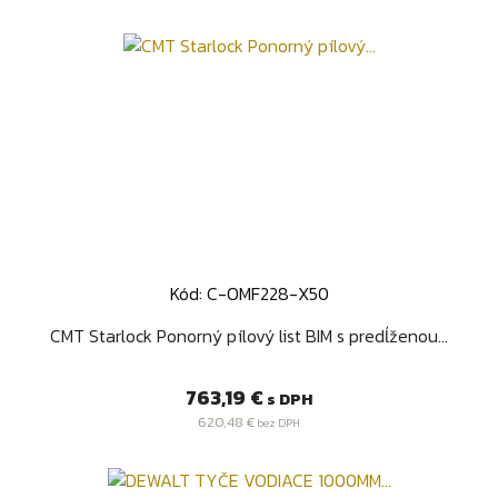
Kód: C-OMF228-X50
CMT Starlock Ponorný pílový list BIM s predĺženou...
Cena
763,19 €
s DPH
620,48 €
bez DPH