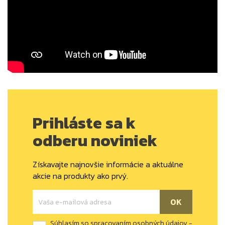
Prihláste sa k
odberu noviniek
Získavajte najnovšie informácie a aktuálne
akcie na produkty ako prvý.
Súhlasím so spracovaním osobných údajov -