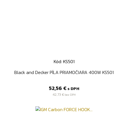
Kód: KS501
Black and Decker PÍLA PRIAMOČIARA 400W KS501
Cena
52,56 €
s DPH
42,73 €
bez DPH