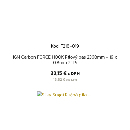
Kód: F218-019
IGM Carbon FORCE HOOK Pílový pás 2368mm - 19 x
0,8mm 2TPi
Cena
23,15 €
s DPH
18,82 €
bez DPH