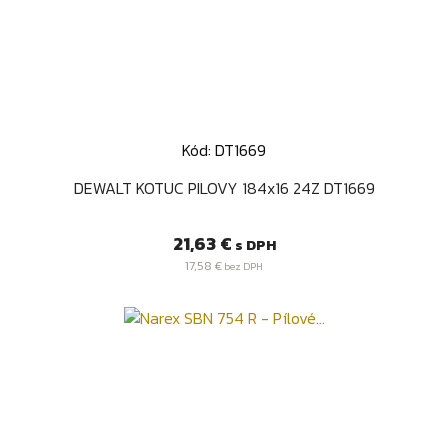
Kód: DT1669
DEWALT KOTUC PILOVY 184x16 24Z DT1669
Cena
21,63 €
s DPH
17,58 €
bez DPH