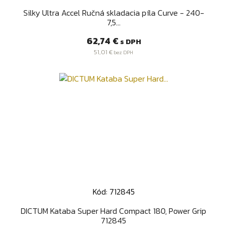
Silky Ultra Accel Ručná skladacia píla Curve - 240-
7,5...
Cena
62,74 €
s DPH
51,01 €
bez DPH
Kód: 712845
DICTUM Kataba Super Hard Compact 180, Power Grip
712845