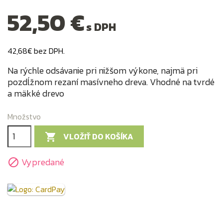
52,50 €
s DPH
42,68€ bez DPH.
Na rýchle odsávanie pri nižšom výkone, najmä pri
pozdĺžnom rezaní masívneho dreva. Vhodné na tvrdé
a mäkké drevo
Množstvo
VLOŽIŤ DO KOŠÍKA

Vypredané
