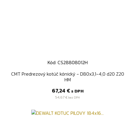
Kód: CS28808012H
CMT Predrezový kotúč kónický - D80x3,1-4,0 d20 Z20
HM
Cena
67,24 €
s DPH
54,67 €
bez DPH