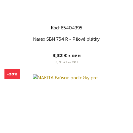
Kód: 65404395
Narex SBN 754 R - Pílové plátky
Cena
3,32 €
s DPH
2,70 €
bez DPH
-20%