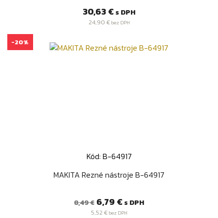
Cena
30,63 €
s DPH
24,90 €
bez DPH
-20%
Kód: B-64917
MAKITA Rezné nástroje B-64917
Bežná
Cena
6,79 €
s DPH
8,49 €
cena
5,52 €
bez DPH