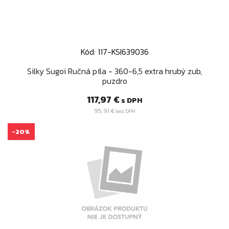
Kód: 117-KSI639036
Silky Sugoi Ručná píla - 360-6,5 extra hrubý zub,
puzdro
Cena
117,97 €
s DPH
95,91 €
bez DPH
-20%