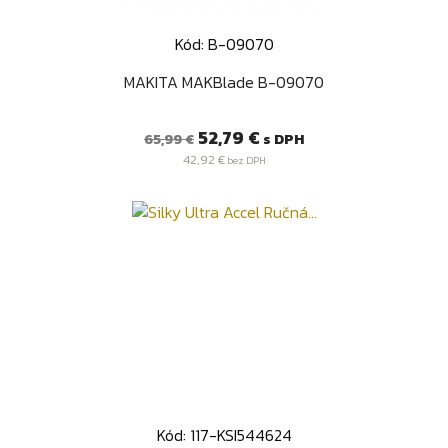
Kód: B-09070
MAKITA MAKBlade B-09070
Bežná
Cena
52,79 €
s DPH
65,99 €
cena
42,92 €
bez DPH
Kód: 117-KSI544624