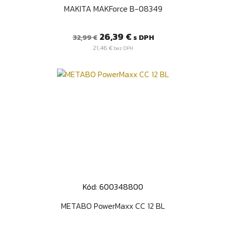
MAKITA MAKForce B-08349
Bežná
Cena
26,39 €
s DPH
32,99 €
cena
21,46 €
bez DPH
Kód: 600348800
METABO PowerMaxx CC 12 BL