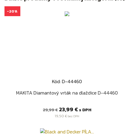
-20%
Kód: D-44460
MAKITA Diamantový vrták na dlaždice D-44460
Bežná
Cena
23,99 €
s DPH
29,99 €
cena
19,50 €
bez DPH