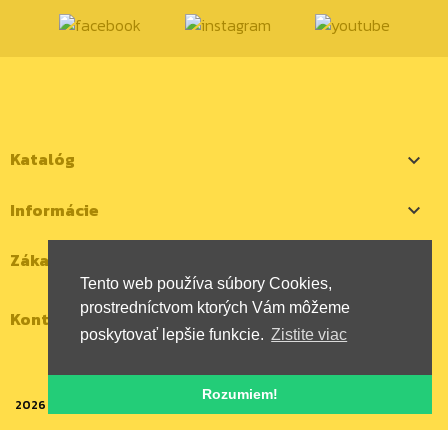
Katalóg

Informácie

Zákaznícky účet

Tento web používa súbory Cookies,
prostredníctvom ktorých Vám môžeme
Kontaktujte nás
poskytovať lepšie funkcie.
Zistite viac
Rozumiem!
2026 | Všetky autorské práva vyhradené | HYBOX Slovakia, s.r.o.