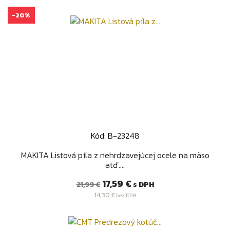
-20%
Kód: B-23248
MAKITA Listová píla z nehrdzavejúcej ocele na mäso
atď....
Bežná
Cena
17,59 €
s DPH
21,99 €
cena
14,30 €
bez DPH