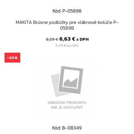
Kód: P-05898
MAKITA Brúsne podložky pre vláknové kotúče P-
05898
Bežná
Cena
6,63 €
s DPH
8,29 €
cena
5,39 €
bez DPH
-20%
Kód: B-08349