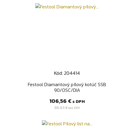
Kód: 204414
Festool Diamantový pílový kotúč SSB
90/OSC/DIA
Cena
106,56 €
s DPH
86,63 €
bez DPH