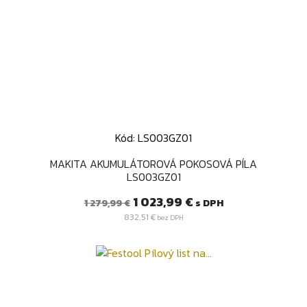
Kód: LS003GZ01
MAKITA AKUMULÁTOROVÁ POKOSOVÁ PÍLA
LS003GZ01
Bežná
Cena
1 023,99 €
s DPH
1 279,99 €
cena
832,51 €
bez DPH