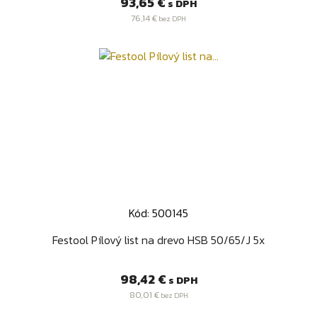
Cena
93,65 €
s DPH
76,14 €
bez DPH
Kód: 500145
Festool Pílový list na drevo HSB 50/65/J 5x
Cena
98,42 €
s DPH
80,01 €
bez DPH