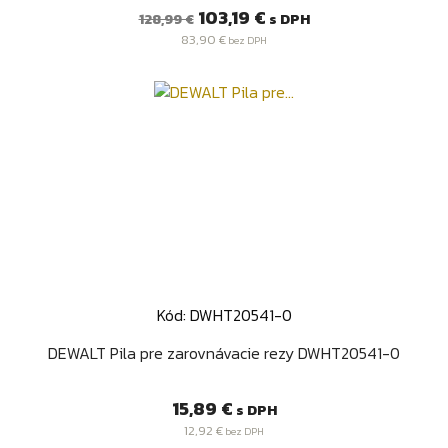
Bežná
Cena
103,19 €
s DPH
128,99 €
cena
83,90 €
bez DPH
Kód: DWHT20541-0
DEWALT Pila pre zarovnávacie rezy DWHT20541-0
Cena
15,89 €
s DPH
12,92 €
bez DPH