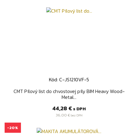
Kód: C-JS1210VF-5
CMT Pílový list do chvostovej píly BIM Heavy Wood-
Metal...
Cena
44,28 €
s DPH
36,00 €
bez DPH
-20%