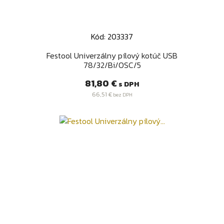
Kód: 203337
Festool Univerzálny pílový kotúč USB
78/32/Bi/OSC/5
Cena
81,80 €
s DPH
66,51 €
bez DPH