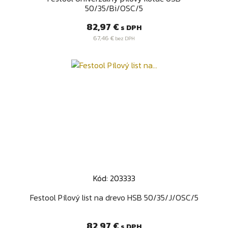
50/35/Bi/OSC/5
Cena
82,97 €
s DPH
67,46 €
bez DPH
Kód: 203333
Festool Pílový list na drevo HSB 50/35/J/OSC/5
Cena
82,97 €
s DPH