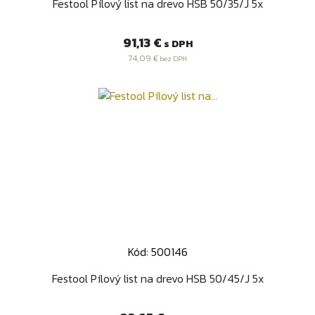
Festool Pílový list na drevo HSB 50/35/J 5x
Cena
91,13 €
s DPH
74,09 €
bez DPH
Kód: 500146
Festool Pílový list na drevo HSB 50/45/J 5x