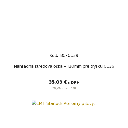
Kód: 136-0039
Náhradná stredová oska - 180mm pre trysku 0036
Cena
35,03 €
s DPH
28,48 €
bez DPH