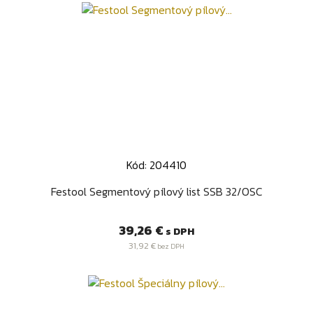
Kód: 204410
Festool Segmentový pílový list SSB 32/OSC
Cena
39,26 €
s DPH
31,92 €
bez DPH