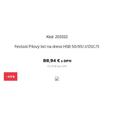
Kód: 203332
Festool Pílový list na drevo HSB 50/65/J/OSC/5
Cena
88,94 €
s DPH
72,31 €
bez DPH
-20%