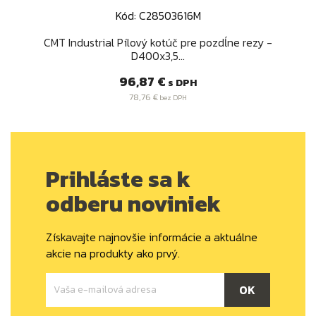
Kód: C28503616M
CMT Industrial Pílový kotúč pre pozdĺne rezy -
D400x3,5...
Cena
96,87 €
s DPH
78,76 €
bez DPH
Prihláste sa k
odberu noviniek
Získavajte najnovšie informácie a aktuálne
akcie na produkty ako prvý.