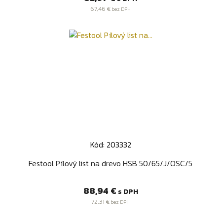
67,46 €
bez DPH
Kód: 203332
Festool Pílový list na drevo HSB 50/65/J/OSC/5
Cena
88,94 €
s DPH
72,31 €
bez DPH