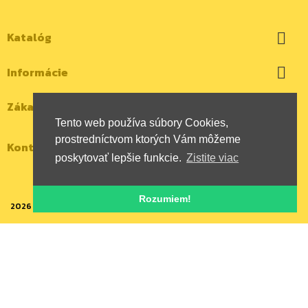
Katalóg

Informácie

Zákaznícky účet

Tento web používa súbory Cookies,
prostredníctvom ktorých Vám môžeme
Kontaktujte nás
poskytovať lepšie funkcie.
Zistite viac
Rozumiem!
2026 | Všetky autorské práva vyhradené | HYBOX Slovakia, s.r.o.