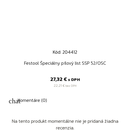
Kód: 204412
Festool Špeciálny pílový list SSP 52/OSC
Cena
27,32 €
s DPH
22,21 €
bez DPH
Komentáre (0)
Na tento produkt momentálne nie je pridaná žiadna
recenzia.