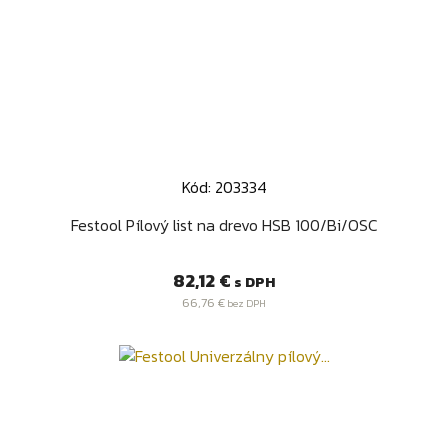
Kód: 203334
Festool Pílový list na drevo HSB 100/Bi/OSC
Cena
82,12 €
s DPH
66,76 €
bez DPH