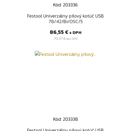
Kód: 203336
Festool Univerzálny pílový kotúč USB
78/42/Bi/OSC/5
Cena
86,55 €
s DPH
70,37 €
bez DPH
Kód: 203338
Festool Univerzálny pílový kotúč USB