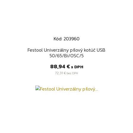
Kód: 203960
Festool Univerzálny pílový kotúč USB
50/65/Bi/OSC/5
Cena
88,94 €
s DPH
72,31 €
bez DPH