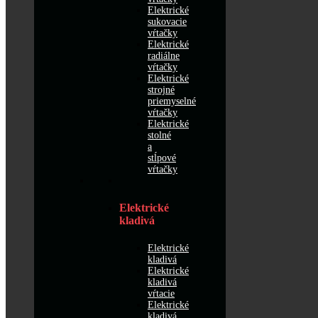
Elektrické
sukovacie
vŕtačky
Elektrické
radiálne
vŕtačky
Elektrické
strojné
priemyselné
vŕtačky
Elektrické
stolné
a
stĺpové
vŕtačky
Elektrické
kladivá
Elektrické
kladivá
Elektrické
kladivá
vŕtacie
Elektrické
kladivá