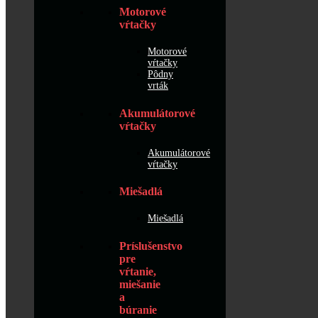
Motorové
vŕtačky
Motorové
vŕtačky
Pôdny
vrták
Akumulátorové
vŕtačky
Akumulátorové
vŕtačky
Miešadlá
Miešadlá
Príslušenstvo
pre
vŕtanie,
miešanie
a
búranie