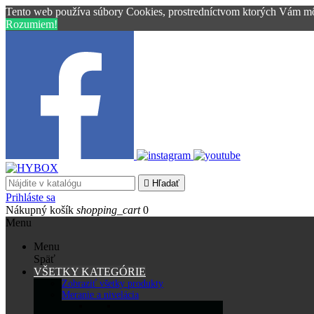
Tento web používa súbory Cookies, prostredníctvom ktorých Vám mô
Rozumiem!

Hľadať
Prihláste sa
Nákupný košík
shopping_cart
0
Menu
Menu
Späť
VŠETKY KATEGÓRIE
Zobraziť všetky produkty
Meranie a nivelácia