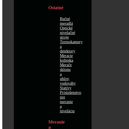
Ostatné
Ručné
meradlá
Optické
nivelačné
stroje
Termokamery
a
detektory
Meracie
kolieska
Merače
sklonu
a
uhlov,
vodováhy
Statívy
Príslušenstvo
pre
meranie
a
niveláciu
Meranie
a