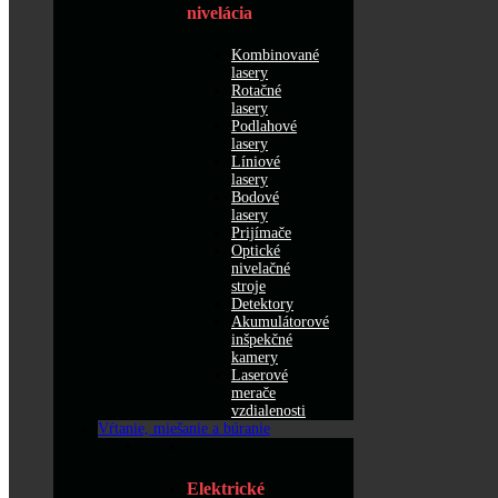
nivelácia
Kombinované
lasery
Rotačné
lasery
Podlahové
lasery
Líniové
lasery
Bodové
lasery
Prijímače
Optické
nivelačné
stroje
Detektory
Akumulátorové
inšpekčné
kamery
Laserové
merače
vzdialenosti
Vŕtanie, miešanie a búranie
Elektrické