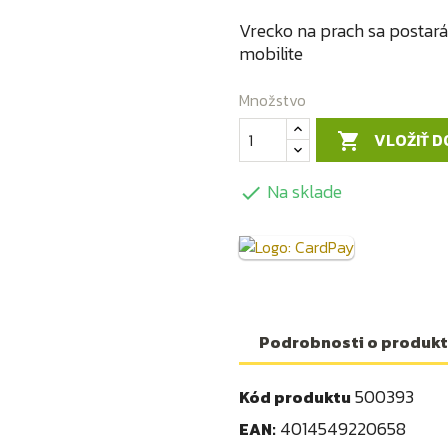
Vrecko na prach sa postará
mobilite
Množstvo
VLOŽIŤ D

Na sklade

Podrobnosti o produk
500393
Kód produktu
4014549220658
EAN: