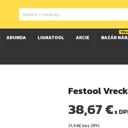
Odp
ARUNDA
LIGNATOOL
AKCIE
BAZÁR NÁR
Festool Vreck
38,67 €
s DP
31,44€ bez DPH.