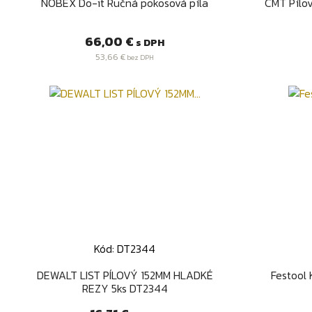
Rýchly náhľad

NOBEX Do-it Ručná pokosová píla
CMT Pílov
Cena
66,00 €
s DPH
53,66 €
bez DPH
Kód: DT2344
Rýchly náhľad

DEWALT LIST PÍLOVÝ 152MM HLADKÉ
Festool
REZY 5ks DT2344