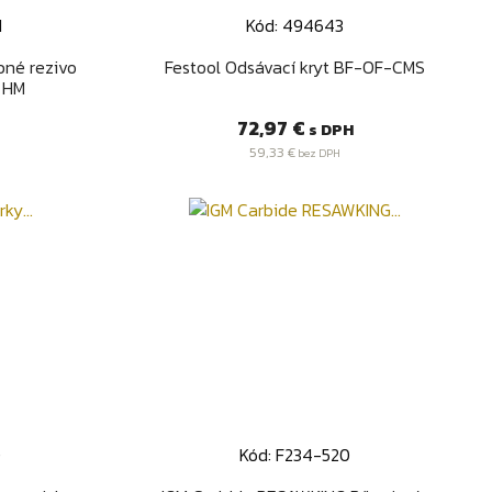
M
Kód: 494643
d
Rýchly náhľad

bné rezivo
Festool Odsávací kryt BF-OF-CMS
 HM
Cena
72,97 €
s DPH
59,33 €
bez DPH
0
Kód: F234-520