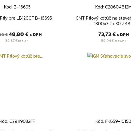
Kód: B-16695
Kód: C28604812
Rýchly náhľad
Rýchly náhľa


Píly pre LB1200F B-16695
CMT Pílový kotúč na stave
- D300x3,2 d30 Z48
žná
Cena
Cena
48,80 €
73,73 €
s DPH
s DPH
00 €
na
39,67 €
59,94 €
bez DPH
bez DPH
Kód: C29119032FF
Kód: FK659-1015