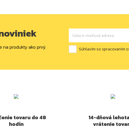
 noviniek
e na produkty ako prvý.
Súhlasím so spracovaním 
enie tovaru do 48
14-dňová lehot
hodín
vrátenie tova