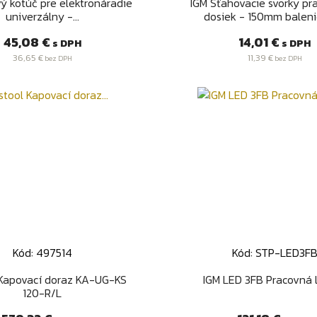
Rýchly náhľad
Rýchly náhľa


ý kotúč pre elektronáradie
IGM Sťahovacie svorky pr
univerzálny -...
dosiek - 150mm baleni
Cena
Cena
45,08 €
14,01 €
s DPH
s DPH
36,65 €
11,39 €
bez DPH
bez DPH
Kód: 497514
Kód: STP-LED3F
Rýchly náhľad
Rýchly náhľa


 Kapovací doraz KA-UG-KS
IGM LED 3FB Pracovná
120-R/L