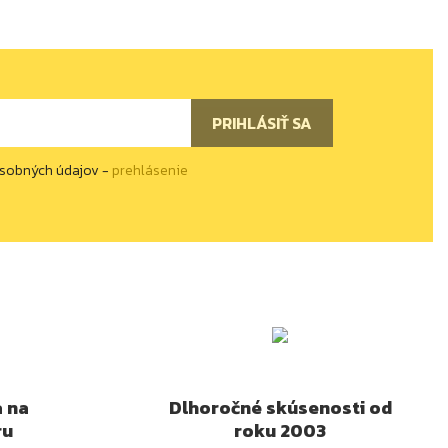
osobných údajov -
prehlásenie
a na
Dlhoročné skúsenosti od
ru
roku 2003