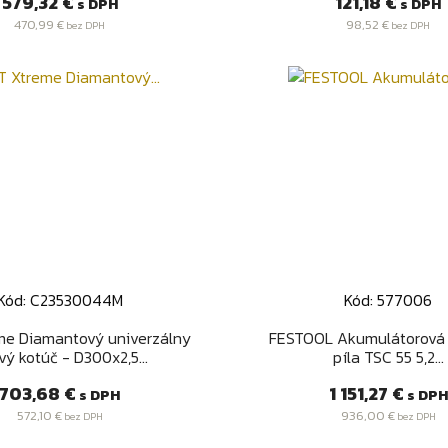
Cena
Cena
579,32 €
121,18 €
s DPH
s DPH
470,99 €
98,52 €
bez DPH
bez DPH
Kód: C23530044M
Kód: 577006
Rýchly náhľad
Rýchly náhľa


me Diamantový univerzálny
FESTOOL Akumulátorová
vý kotúč - D300x2,5...
píla TSC 55 5,2...
Cena
Cena
703,68 €
1 151,27 €
s DPH
s DPH
572,10 €
936,00 €
bez DPH
bez DPH