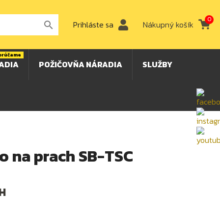
0
Prihláste sa
Nákupný košík

orúčame
ADIA
POŽIČOVŇA NÁRADIA
SLUŽBY
o na prach SB-TSC
H