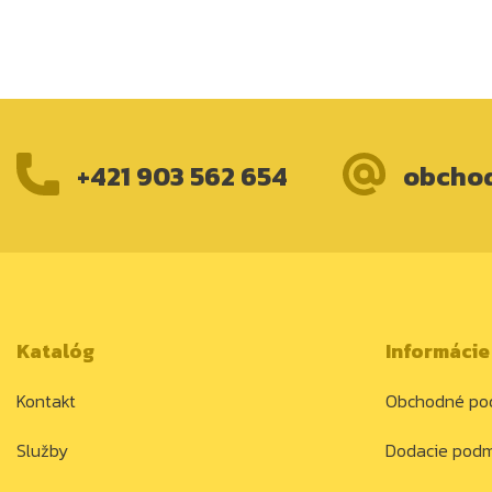
+421 903 562 654
obcho
Katalóg
Informácie
Kontakt
Obchodné po
Služby
Dodacie pod