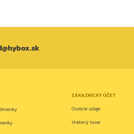
d@hybox.sk
ZÁKAZNÍCKY ÚČET
Osobné údaje
dmienky
Vrátený tovar
mienky