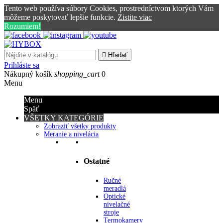
Tento web používa súbory Cookies, prostredníctvom ktorých Vám
môžeme poskytovať lepšie funkcie.
Zistite viac
Rozumiem!

Hľadať
Prihláste sa
Nákupný košík
shopping_cart
0
Menu
Menu
Späť
VŠETKY KATEGÓRIE
Zobraziť všetky produkty
Meranie a nivelácia
Ostatné
Ručné
meradlá
Optické
nivelačné
stroje
Termokamery