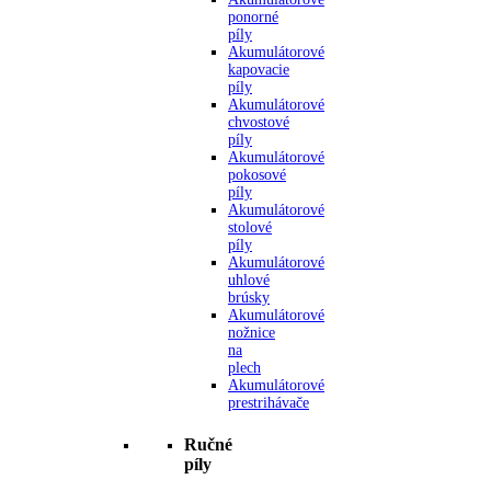
ponorné
píly
Akumulátorové
kapovacie
píly
Akumulátorové
chvostové
píly
Akumulátorové
pokosové
píly
Akumulátorové
stolové
píly
Akumulátorové
uhlové
brúsky
Akumulátorové
nožnice
na
plech
Akumulátorové
prestrihávače
Ručné
píly