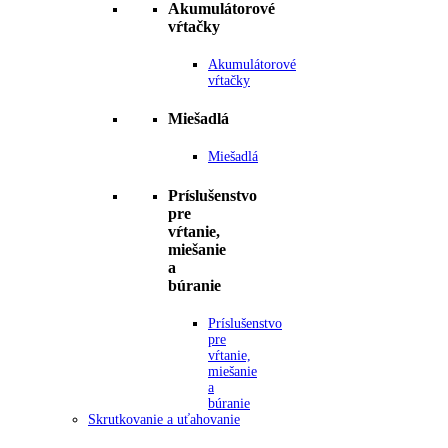
Akumulátorové
vŕtačky
Akumulátorové
vŕtačky
Miešadlá
Miešadlá
Príslušenstvo
pre
vŕtanie,
miešanie
a
búranie
Príslušenstvo
pre
vŕtanie,
miešanie
a
búranie
Skrutkovanie a uťahovanie