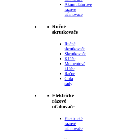
Akumulátorové
rázové
uťahováče
Ručné
skrutkovače
Ručné
skrutkovače
Skrutkovače
Kľúče
Momentové
kľúče
Račne
Gola
sady
Elektrické
rázové
uťahovače
Elektrické
rázové
uťahovače