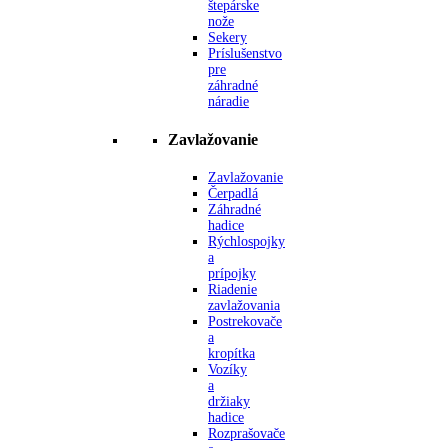
štepárske
nože
Sekery
Príslušenstvo
pre
záhradné
náradie
Zavlažovanie
Zavlažovanie
Čerpadlá
Záhradné
hadice
Rýchlospojky
a
prípojky
Riadenie
zavlažovania
Postrekovače
a
kropítka
Vozíky
a
držiaky
hadice
Rozprašovače