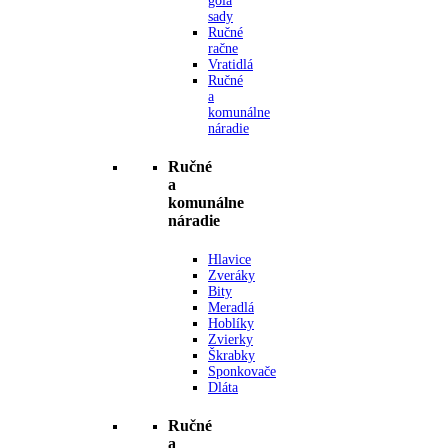
gola
sady
Ručné
račne
Vratidlá
Ručné
a
komunálne
náradie
Ručné
a
komunálne
náradie
Hlavice
Zveráky
Bity
Meradlá
Hoblíky
Zvierky
Škrabky
Sponkovače
Dláta
Ručné
a