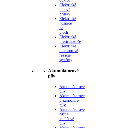
obklad
Elektrické
uhlové
brúsky
Elektrické
nožnice
na
plech
Elektrické
prestrihovače
Elektrické
diamantové
rezacie
systémy
Akumulátorové
píly
Akumulátorové
píly
Akumulátorové
priamočiare
píly
Akumulátorové
ručné
kotúčové
píly
Akumulátorové