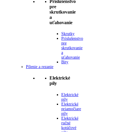
Príslušenstvo
pre
skrutkovanie
a
uťahovanie
Skrutky
Príslušenstvo
pre
skrutkovanie
a
uťahovanie
Bity
Pílenie a rezanie
Elektrické
píly
Elektrické
píly
Elektrické
priamočiare
píly
Elektrické
ručné
kotúčové