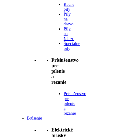
Ručné
píly
Píly
na
drevo
Píly
na
železo
Špecialne
píly
Príslušenstvo
pre
pílenie
a
rezanie
Príslušenstvo
pre
pílenie
a
rezanie
Brúsenie
Elektrické
brúsky