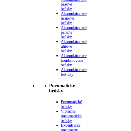
pásové
brúsky
Akumulátorové
hranové
brúsky
Akumulátorové
priame
brúsky
Akumulátorové
uhlové
brúsky
Akumulátorové
kombinované
brúsky
Akumulátorové
leštičky
Pneumatické
brúsky
Pneumatické
brúsky
Vibračné
pneumatické
brúsky
Excentrické
pneumatic