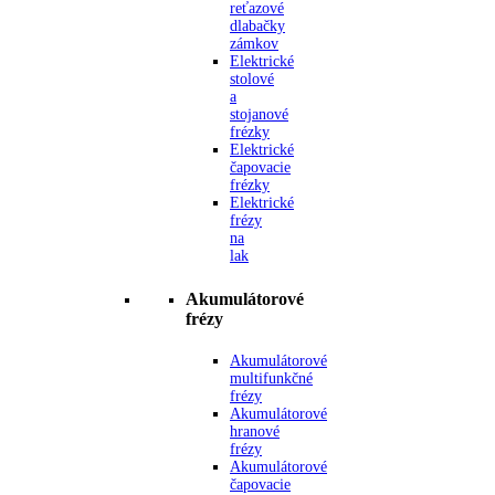
reťazové
dlabačky
zámkov
Elektrické
stolové
a
stojanové
frézky
Elektrické
čapovacie
frézky
Elektrické
frézy
na
lak
Akumulátorové
frézy
Akumulátorové
multifunkčné
frézy
Akumulátorové
hranové
frézy
Akumulátorové
čapovacie