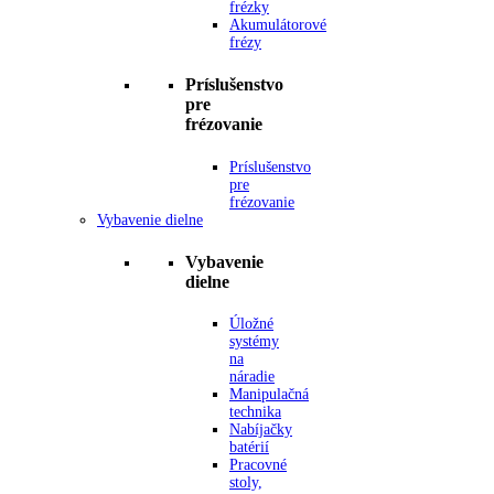
frézky
Akumulátorové
frézy
Príslušenstvo
pre
frézovanie
Príslušenstvo
pre
frézovanie
Vybavenie dielne
Vybavenie
dielne
Úložné
systémy
na
náradie
Manipulačná
technika
Nabíjačky
batérií
Pracovné
stoly,