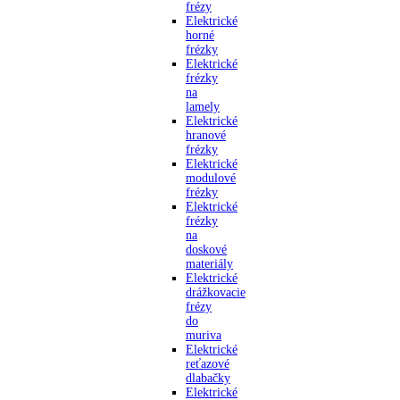
frézy
Elektrické
horné
frézky
Elektrické
frézky
na
lamely
Elektrické
hranové
frézky
Elektrické
modulové
frézky
Elektrické
frézky
na
doskové
materiály
Elektrické
drážkovacie
frézy
do
muriva
Elektrické
reťazové
dlabačky
Elektrické