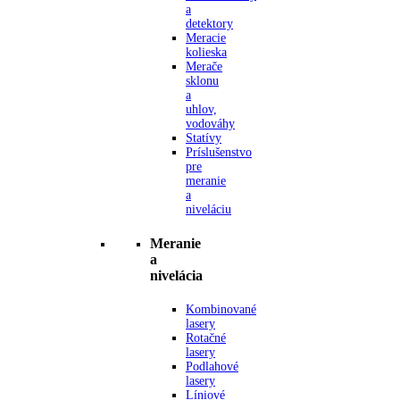
a
detektory
Meracie
kolieska
Merače
sklonu
a
uhlov,
vodováhy
Statívy
Príslušenstvo
pre
meranie
a
niveláciu
Meranie
a
nivelácia
Kombinované
lasery
Rotačné
lasery
Podlahové
lasery
Líniové