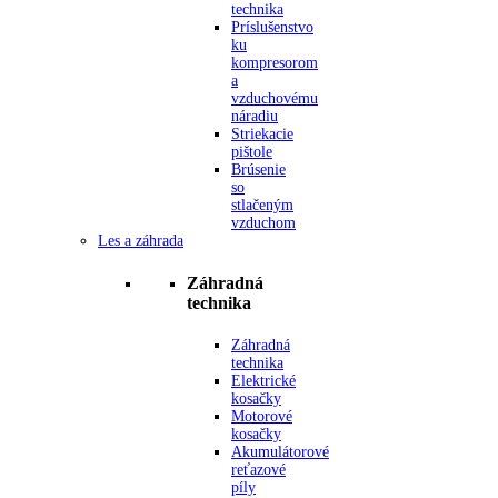
technika
Príslušenstvo
ku
kompresorom
a
vzduchovému
náradiu
Striekacie
pištole
Brúsenie
so
stlačeným
vzduchom
Les a záhrada
Záhradná
technika
Záhradná
technika
Elektrické
kosačky
Motorové
kosačky
Akumulátorové
reťazové
píly