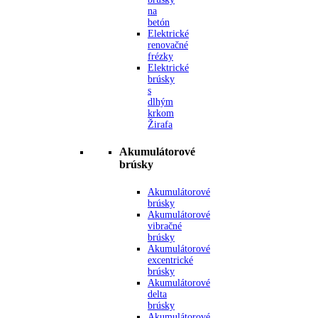
na
betón
Elektrické
renovačné
frézky
Elektrické
brúsky
s
dlhým
krkom
Žirafa
Akumulátorové
brúsky
Akumulátorové
brúsky
Akumulátorové
vibračné
brúsky
Akumulátorové
excentrické
brúsky
Akumulátorové
delta
brúsky
Akumulátorové