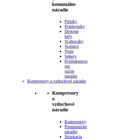
komunálne
náradie
Pilníky
Priebojníky
Drôtené
kefy
Sťahováky
Nožnice
Nože
Sekery
Príslušenstvo
pre
ručné
náradie
Kompresory a vzduchové náradie
Kompresory
a
vzduchové
náradie
Kompresory
Pneumatické
náradie
Striekacia