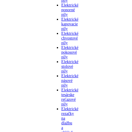
píly
Elektrické
ponorné
píly
Elektrické
kapovacie
píly
Elektrické
chvostové
píly
Elektrické
pokosové
píly
Elektrické
stolové
píly
Elektrické
pásové
píly
Elektrické
tesárske
reťazové
píly
Elektrické
rezačky
na
dlažbu
a