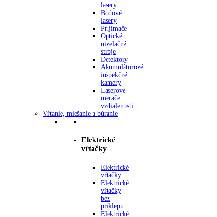
lasery
Bodové
lasery
Prijímače
Optické
nivelačné
stroje
Detektory
Akumulátorové
inšpekčné
kamery
Laserové
merače
vzdialenosti
Vŕtanie, miešanie a búranie
Elektrické
vŕtačky
Elektrické
vŕtačky
Elektrické
vŕtačky
bez
príklepu
Elektrické