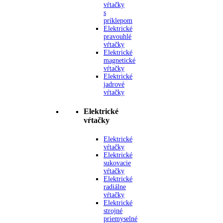
vŕtačky
s
príklepom
Elektrické
pravouhlé
vŕtačky
Elektrické
magnetické
vŕtačky
Elektrické
jadrové
vŕtačky
Elektrické
vŕtačky
Elektrické
vŕtačky
Elektrické
sukovacie
vŕtačky
Elektrické
radiálne
vŕtačky
Elektrické
strojné
priemyselné