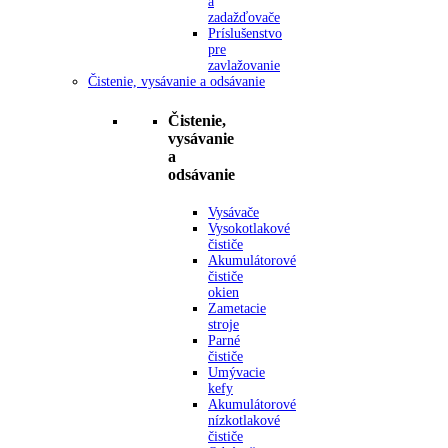
a
zadažďovače
Príslušenstvo
pre
zavlažovanie
Čistenie, vysávanie a odsávanie
Čistenie,
vysávanie
a
odsávanie
Vysávače
Vysokotlakové
čističe
Akumulátorové
čističe
okien
Zametacie
stroje
Parné
čističe
Umývacie
kefy
Akumulátorové
nízkotlakové
čističe