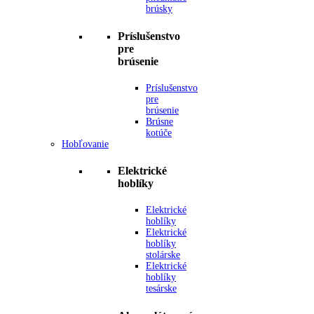
brúsky
Príslušenstvo
pre
brúsenie
Príslušenstvo
pre
brúsenie
Brúsne
kotúče
Hobľovanie
Elektrické
hoblíky
Elektrické
hoblíky
Elektrické
hoblíky
stolárske
Elektrické
hoblíky
tesárske