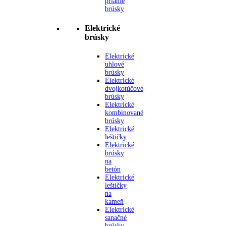
priame
brúsky
Elektrické
brúsky
Elektrické
uhlové
brúsky
Elektrické
dvojkotúčové
brúsky
Elektrické
kombinované
brúsky
Elektrické
leštičky
Elektrické
brúsky
na
betón
Elektrické
leštičky
na
kameň
Elektrické
sanačné
brúsky