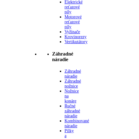
Elektrické
reťazové
píly
Motorové
reťazové
píly
Vyžínače
Krovinorezy
Vertikutátory
Záhradné
náradie
Záhradné
náradie
Záhradné
nožnice
Nožnice
na
konáre
Ručné
záhradné
náradie
Kombinované
náradie
Pílky
a