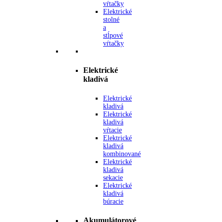
vŕtačky
Elektrické
stolné
a
stĺpové
vŕtačky
Elektrické
kladivá
Elektrické
kladivá
Elektrické
kladivá
vŕtacie
Elektrické
kladivá
kombinované
Elektrické
kladivá
sekacie
Elektrické
kladivá
búracie
Akumulátorové