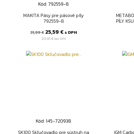
Kód: 792559-8
Rýchly náhľad

MAKITA Pásy pre pásové píly
METABO
792559-8
PÍLY KS
Bežná
Cena
25,59 €
s DPH
31,99 €
cena
20,81 €
bez DPH
Kód: 145-720938
Rýchly náhľad

SK100 Skľučovadlo pre sústruh na
IGM Carb