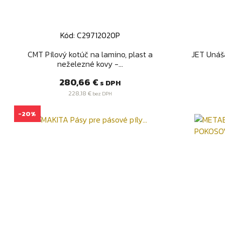
Kód: C29712020P
Rýchly náhľad

CMT Pílový kotúč na lamino, plast a
JET Unáša
neželezné kovy -...
Cena
280,66 €
s DPH
228,18 €
bez DPH
-20%