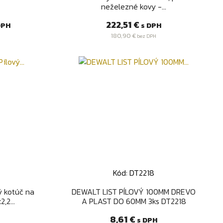
neželezné kovy -...
Cena
222,51 €
DPH
s DPH
180,90 €
bez DPH
Kód: DT2218
d
Rýchly náhľad

 kotúč na
DEWALT LIST PÍLOVÝ 100MM DREVO
,2...
A PLAST DO 60MM 3ks DT2218
Cena
8,61 €
s DPH