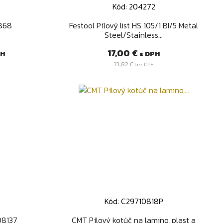
Kód: 204272
d
Rýchly náhľad

868
Festool Pílový list HS 105/1 BI/5 Metal
Steel/Stainless...
Cena
17,00 €
PH
s DPH
13,82 €
bez DPH
Kód: C29710818P
d
Rýchly náhľad

08137
CMT Pílový kotúč na lamino, plast a