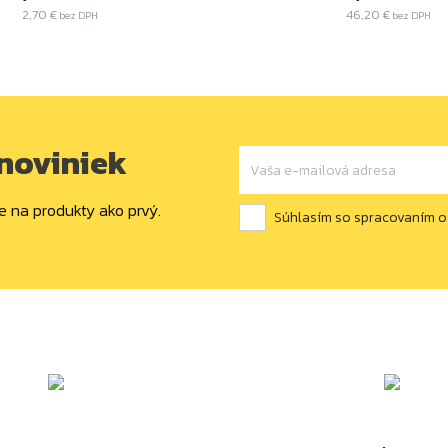
2,70 €
46,20 €
bez DPH
bez DPH
 noviniek
e na produkty ako prvý.
Súhlasím so spracovaním 