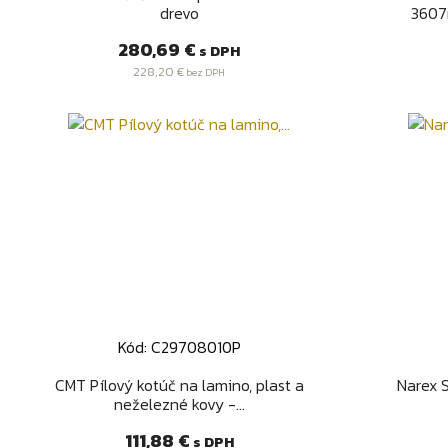
drevo
3607
Cena
280,69 €
s DPH
228,20 €
bez DPH
Kód: C29708010P
Rýchly náhľad

CMT Pílový kotúč na lamino, plast a
Narex S
neželezné kovy -...
Cena
111,88 €
s DPH