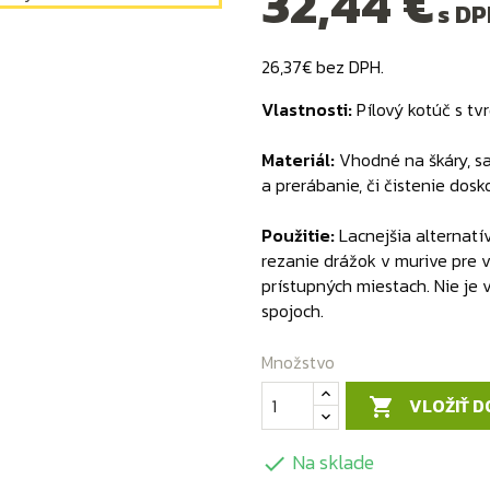
32,44 €
s DP
26,37€ bez DPH.
Vlastnosti:
Pílový kotúč s t
Materiál:
Vhodné na škáry, s
a prerábanie, či čistenie dos
Použitie:
Lacnejšia alternatí
rezanie drážok v murive pre v
prístupných miestach. Nie j
spojoch.
Množstvo
VLOŽIŤ D

Na sklade
