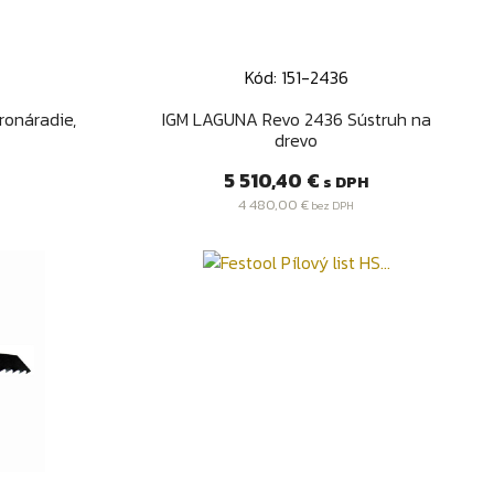
M
Kód: 151-2436
d
Rýchly náhľad

ronáradie,
IGM LAGUNA Revo 2436 Sústruh na
drevo
Cena
5 510,40 €
s DPH
4 480,00 €
bez DPH