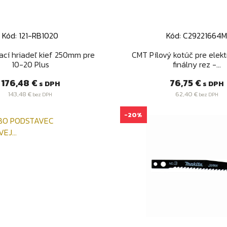
Kód: 121-RB1020
Kód: C29221664
Rýchly náhľad
Rýchly náhľa


cí hriadeľ kief 250mm pre
CMT Pílový kotúč pre elekt
10-20 Plus
finálny rez -...
Cena
Cena
176,48 €
76,75 €
s DPH
s DPH
143,48 €
62,40 €
bez DPH
bez DPH
-20%