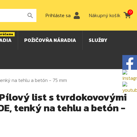
0
Prihláste sa
Nákupný košík

orúčame
ADIA
POŽIČOVŇA NÁRADIA
SLUŽBY
 tenký na tehlu a betón - 75 mm
Pílový list s tvrdokovovými
E, tenký na tehlu a betón -