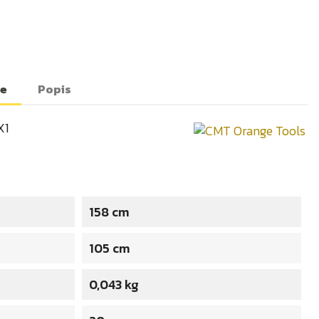
te
Popis
X1
158 cm
105 cm
0,043 kg