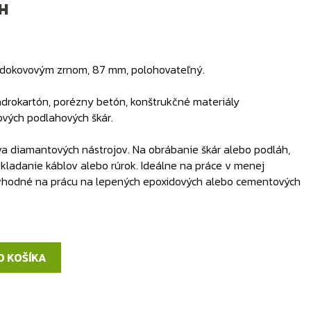
H
vrdokovovým zrnom, 87 mm, polohovateľný.
adrokartón, porézny betón, konštrukčné materiály
kových podlahových škár.
va diamantových nástrojov. Na obrábanie škár alebo podláh,
kladanie káblov alebo rúrok. Ideálne na práce v menej
e vhodné na prácu na lepených epoxidových alebo cementových
O KOŠÍKA