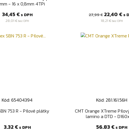
mm - 16 x 0,8mm 4TPi
Cena
Bežná
Cena
34,45 €
22,40 €
s DPH
s 
27,99 €
cena
28,01 €
18,21 €
bez DPH
bez DPH
Kód: 65404394
Kód: 281.161.56H
Rýchly náhľad
Rýchly náhľa


BN 753 R - Pílové plátky
CMT Orange XTreme Pílový
lamino a DTD - D160x2
Cena
Cena
3,32 €
56,83 €
s DPH
s DPH