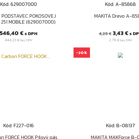
Kód: 629007000
Kód: A-85868
Rýchly náhľad
Rýchly náhľa


 PODSTAVEC POKOSOVEJ
MAKITA Drevo A-85
U 251 MOBILE (629007000)
Cena
Bežná
Cena
546,40 €
3,43 €
s DPH
s D
4,29 €
cena
444,23 €
2,79 €
bez DPH
bez DPH
-20%
Kód: F227-016
Kód: B-08137
Rýchly náhľad
Rýchly náhľa


on FORCE HOOK Pílový pás
MAKITA MAKForce B-