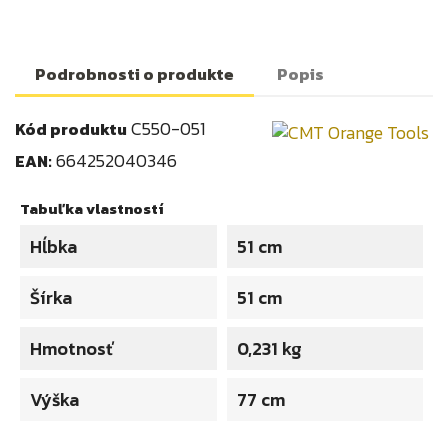
Podrobnosti o produkte
Popis
C550-051
Kód produktu
664252040346
EAN:
Tabuľka vlastností
Hĺbka
51 cm
Šírka
51 cm
Hmotnosť
0,231 kg
Výška
77 cm