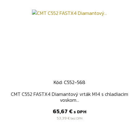
Kód: C552-568
CMT C552 FASTX4 Diamantový vrták M14 s chladiacim
voskom...
Cena
65,67 €
s DPH
53,39 €
bez DPH