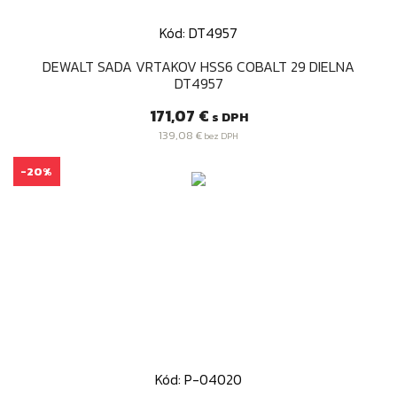
Kód: DT4957
DEWALT SADA VRTAKOV HSS6 COBALT 29 DIELNA
DT4957
Cena
171,07 €
s DPH
139,08 €
bez DPH
-20%
Kód: P-04020