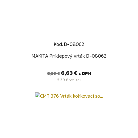
Kód: D-08062
MAKITA Príklepový vrták D-08062
Bežná
Cena
6,63 €
s DPH
8,29 €
cena
5,39 €
bez DPH