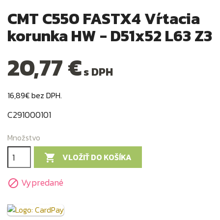
CMT C550 FASTX4 Vŕtacia
korunka HW - D51x52 L63 Z3
20,77 €
s DPH
16,89€ bez DPH.
C291000101
Množstvo
VLOŽIŤ DO KOŠÍKA

Vypredané
