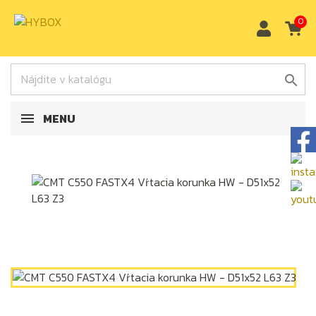
0

MENU