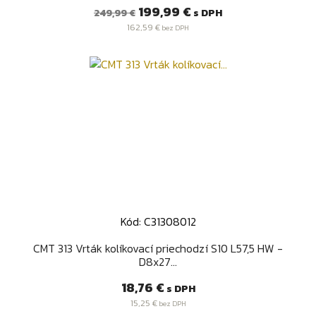
Bežná
Cena
199,99 €
s DPH
249,99 €
cena
162,59 €
bez DPH
Kód: C31308012
CMT 313 Vrták kolíkovací priechodzí S10 L57,5 HW -
D8x27...
Cena
18,76 €
s DPH
15,25 €
bez DPH