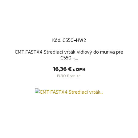
Kód: C550-HW2
CMT FASTX4 Strediaci vrták vidiový do muriva pre
C550 -...
Cena
16,36 €
s DPH
13,30 €
bez DPH