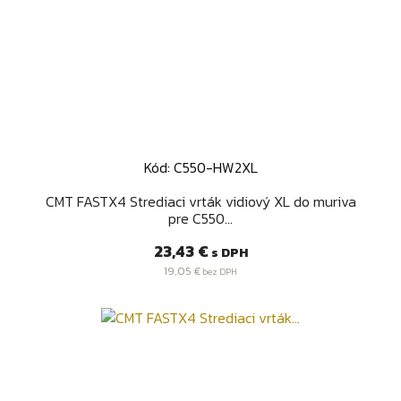
Kód: C550-HW2XL
CMT FASTX4 Strediaci vrták vidiový XL do muriva
pre C550...
Cena
23,43 €
s DPH
19,05 €
bez DPH