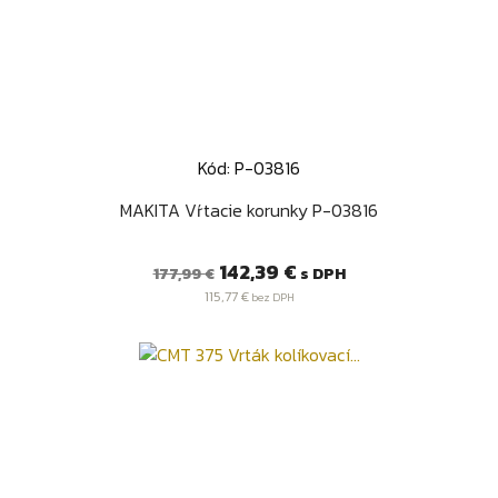
Kód: P-03816
MAKITA Vŕtacie korunky P-03816
Bežná
Cena
142,39 €
s DPH
177,99 €
cena
115,77 €
bez DPH