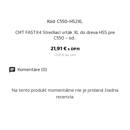
Kód: C550-HS2XL
CMT FASTX4 Strediaci vrták XL do dreva HSS pre
C550 - od...
Cena
21,91 €
s DPH
17,81 €
bez DPH
Komentáre (0)
Na tento produkt momentálne nie je pridaná žiadna
recenzia.