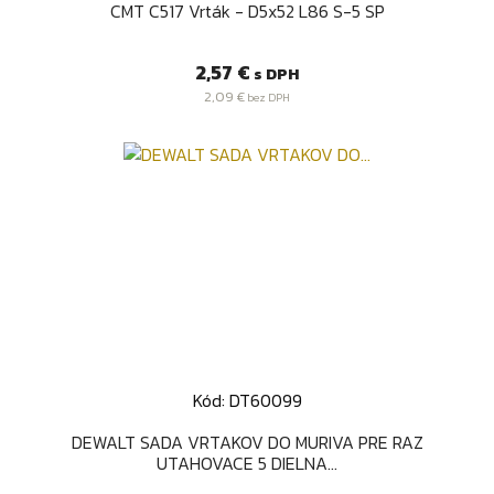
CMT C517 Vrták - D5x52 L86 S-5 SP
Cena
2,57 €
s DPH
2,09 €
bez DPH
Kód: DT60099
DEWALT SADA VRTAKOV DO MURIVA PRE RAZ
UTAHOVACE 5 DIELNA...