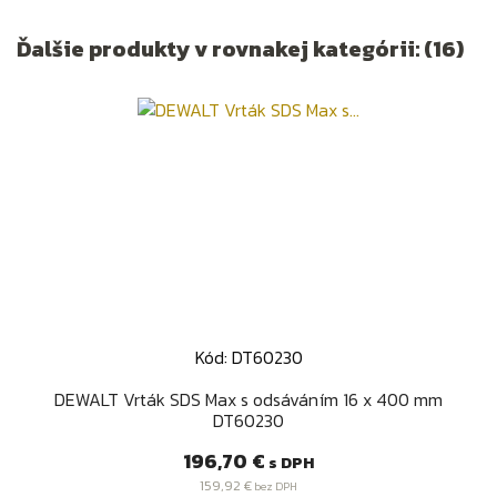
Ďalšie produkty v rovnakej kategórii: (16)
Kód: DT60230
DEWALT Vrták SDS Max s odsáváním 16 x 400 mm
DT60230
Cena
196,70 €
s DPH
159,92 €
bez DPH