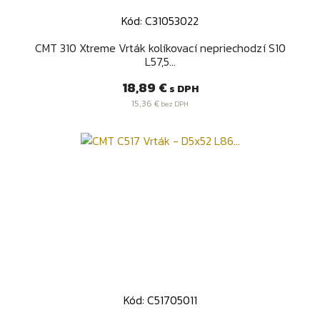
Kód: C31053022
CMT 310 Xtreme Vrták kolíkovací nepriechodzí S10
L57,5...
Cena
18,89 €
s DPH
15,36 €
bez DPH
Kód: C51705011