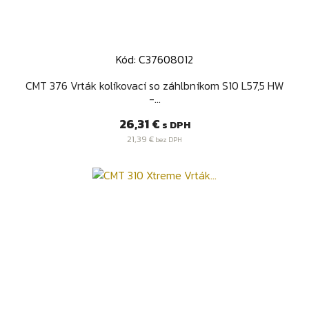
Kód: C37608012
CMT 376 Vrták kolíkovací so záhlbníkom S10 L57,5 HW
-...
Cena
26,31 €
s DPH
21,39 €
bez DPH