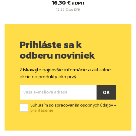
Cena
16,30 €
s DPH
13,25 €
bez DPH
Prihláste sa k
odberu noviniek
Získavajte najnovšie informácie a aktuálne
akcie na produkty ako prvý.
Súhlasím so spracovaním osobných údajov -
prehlásenie