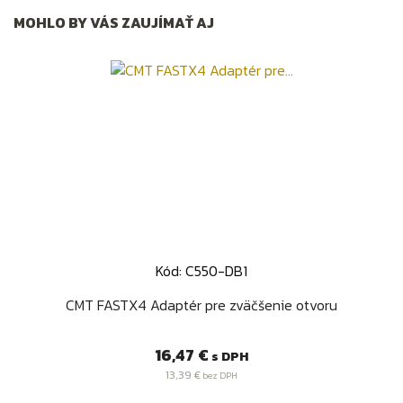
MOHLO BY VÁS ZAUJÍMAŤ AJ
Kód: C550-DB1
CMT FASTX4 Adaptér pre zväčšenie otvoru
Cena
16,47 €
s DPH
13,39 €
bez DPH