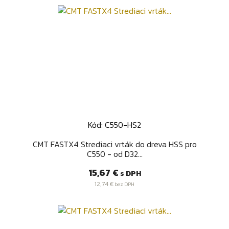
Kód: C550-HS2
CMT FASTX4 Strediaci vrták do dreva HSS pro
C550 - od D32...
Cena
15,67 €
s DPH
12,74 €
bez DPH