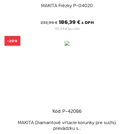
MAKITA Frézky P-04020
Bežná
Cena
186,39 €
s DPH
232,99 €
cena
151,54 €
bez DPH
-20%
Kód: P-42086
MAKITA Diamantové vŕtacie korunky pre suchú
prevádzku s...