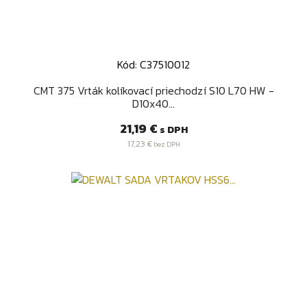
Kód: C37510012
CMT 375 Vrták kolíkovací priechodzí S10 L70 HW -
D10x40...
Cena
21,19 €
s DPH
17,23 €
bez DPH