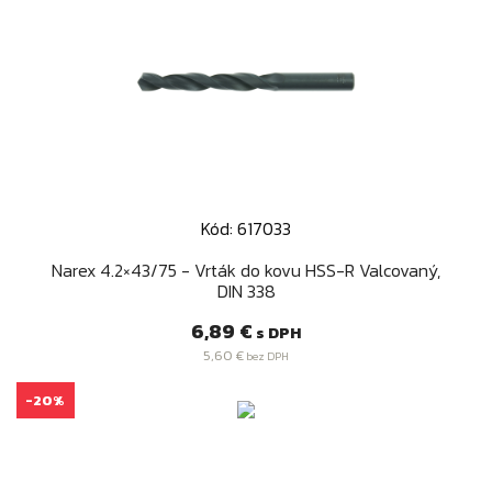
Kód: 617033
Narex 4.2×43/75 - Vrták do kovu HSS-R Valcovaný,
DIN 338
Cena
6,89 €
s DPH
5,60 €
bez DPH
-20%