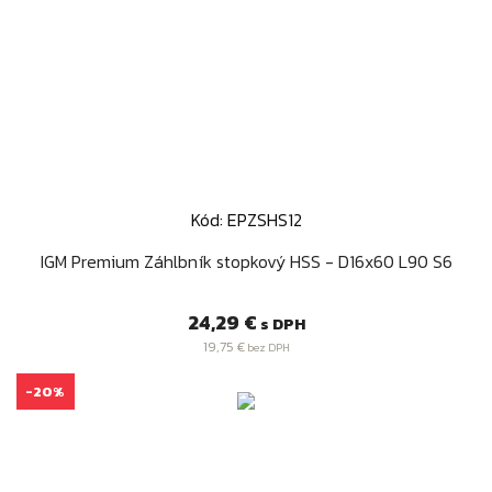
Kód: EPZSHS12
IGM Premium Záhlbník stopkový HSS - D16x60 L90 S6
Cena
24,29 €
s DPH
19,75 €
bez DPH
-20%