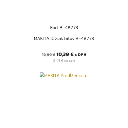
Kód: B-48773
MAKITA Držiak bitov B-48773
Bežná
Cena
10,39 €
s DPH
12,99 €
cena
8,45 €
bez DPH