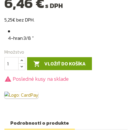
6,46 €
s DPH
5,25€ bez DPH.
4-hran:3/8 "
Množstvo
VLOŽIŤ DO KOŠÍKA

Posledné kusy na sklade

Podrobnosti o produkte