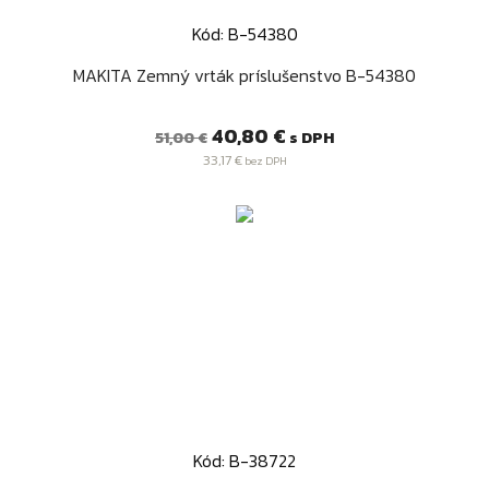
Kód: B-54380
MAKITA Zemný vrták príslušenstvo B-54380
Bežná
Cena
40,80 €
s DPH
51,00 €
cena
33,17 €
bez DPH
Kód: B-38722