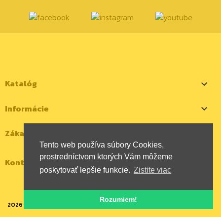
Katalóg

Informácie

Zákaznícky účet

Tento web používa súbory Cookies,
prostredníctvom ktorých Vám môžeme
Kontaktujte nás
poskytovať lepšie funkcie.
Zistite viac
Rozumiem!
2026 | Všetky autorské práva vyhradené | HYBOX Slovakia, s.r.o.