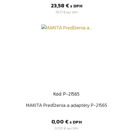
Cena
23,58 €
s DPH
19,17 €
bez DPH
Kód: P-21565
MAKITA Predĺženia a adaptéry P-21565
Cena
0,00 €
s DPH
0,00 €
bez DPH