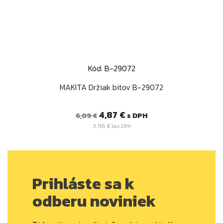
Kód: B-29072
MAKITA Držiak bitov B-29072
Bežná
Cena
4,87 €
s DPH
6,09 €
cena
3,96 €
bez DPH
Prihláste sa k
odberu noviniek