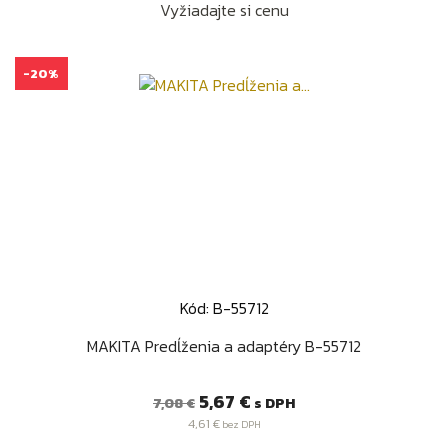
Vyžiadajte si cenu
-20%
Kód: B-55712
MAKITA Predĺženia a adaptéry B-55712
Bežná
Cena
5,67 €
s DPH
7,08 €
cena
4,61 €
bez DPH