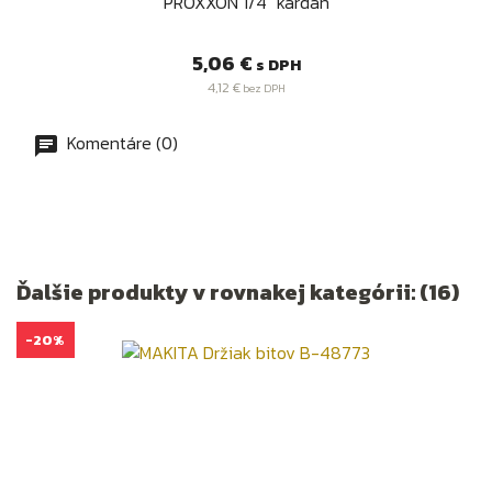
PROXXON 1/4" kardan
Cena
5,06 €
s DPH
4,12 €
bez DPH
Komentáre (0)
Ďalšie produkty v rovnakej kategórii: (16)
-20%