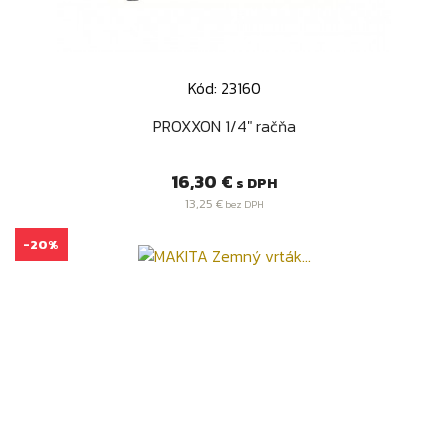
Kód: 23160
PROXXON 1/4" račňa
Cena
16,30 €
s DPH
13,25 €
bez DPH
-20%