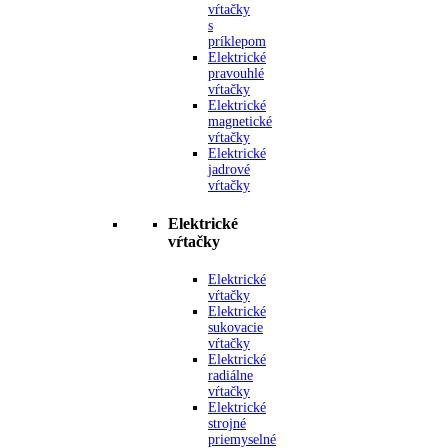
vŕtačky
s
príklepom
Elektrické
pravouhlé
vŕtačky
Elektrické
magnetické
vŕtačky
Elektrické
jadrové
vŕtačky
Elektrické
vŕtačky
Elektrické
vŕtačky
Elektrické
sukovacie
vŕtačky
Elektrické
radiálne
vŕtačky
Elektrické
strojné
priemyselné