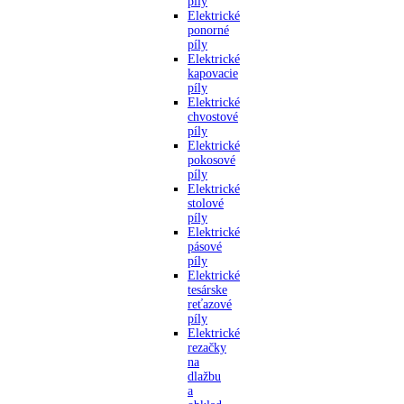
píly
Elektrické
ponorné
píly
Elektrické
kapovacie
píly
Elektrické
chvostové
píly
Elektrické
pokosové
píly
Elektrické
stolové
píly
Elektrické
pásové
píly
Elektrické
tesárske
reťazové
píly
Elektrické
rezačky
na
dlažbu
a