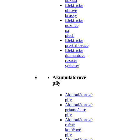
obklad
Elektrické
uhlové
brúsky
Elektrické
nožnice
na
plech
Elektrické
prestrihovače
Elektrické
diamantové
rezacie
systémy
Akumulátorové
píly
Akumulátorové
píly
Akumulátorové
priamočiare
píly
Akumulátorové
ručné
kotúčové
píly
Akumulátorové