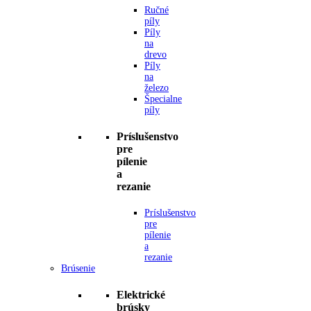
Ručné
píly
Píly
na
drevo
Píly
na
železo
Špecialne
píly
Príslušenstvo
pre
pílenie
a
rezanie
Príslušenstvo
pre
pílenie
a
rezanie
Brúsenie
Elektrické
brúsky