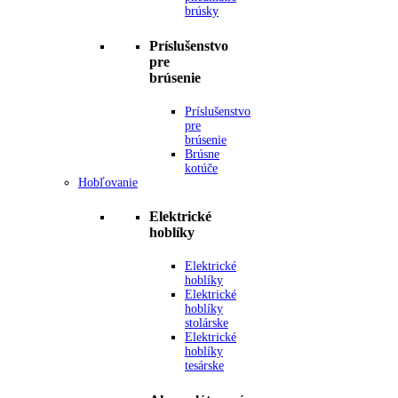
brúsky
Príslušenstvo
pre
brúsenie
Príslušenstvo
pre
brúsenie
Brúsne
kotúče
Hobľovanie
Elektrické
hoblíky
Elektrické
hoblíky
Elektrické
hoblíky
stolárske
Elektrické
hoblíky
tesárske