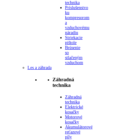
technika
Príslušenstvo
ku
kompresorom
a
vzduchovému
náradiu
Striekacie
pištole
Brúsenie
so
stlačeným
vzduchom
Les a záhrada
Záhradná
technika
Záhradná
technika
Elektrické
kosačky
Motorové
kosačky
Akumulátorové
reťazové
píly