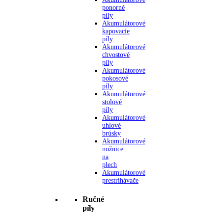
ponorné
píly
Akumulátorové
kapovacie
píly
Akumulátorové
chvostové
píly
Akumulátorové
pokosové
píly
Akumulátorové
stolové
píly
Akumulátorové
uhlové
brúsky
Akumulátorové
nožnice
na
plech
Akumulátorové
prestrihávače
Ručné
píly