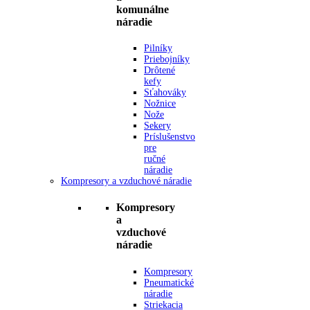
komunálne
náradie
Pilníky
Priebojníky
Drôtené
kefy
Sťahováky
Nožnice
Nože
Sekery
Príslušenstvo
pre
ručné
náradie
Kompresory a vzduchové náradie
Kompresory
a
vzduchové
náradie
Kompresory
Pneumatické
náradie
Striekacia