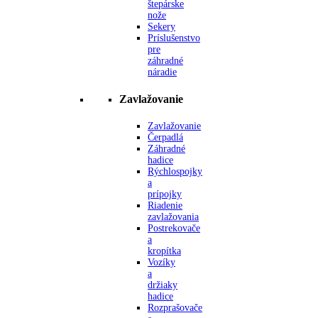
štepárske
nože
Sekery
Príslušenstvo
pre
záhradné
náradie
Zavlažovanie
Zavlažovanie
Čerpadlá
Záhradné
hadice
Rýchlospojky
a
prípojky
Riadenie
zavlažovania
Postrekovače
a
kropítka
Vozíky
a
držiaky
hadice
Rozprašovače