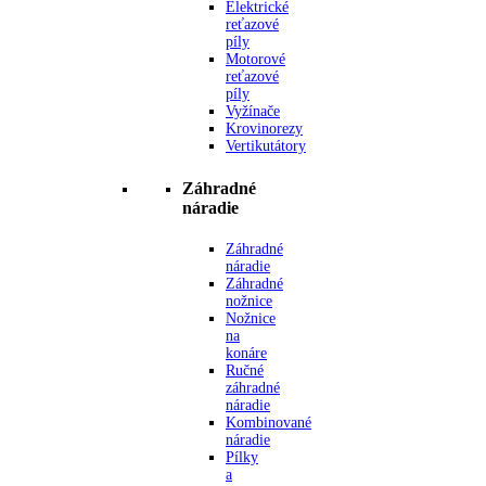
Elektrické
reťazové
píly
Motorové
reťazové
píly
Vyžínače
Krovinorezy
Vertikutátory
Záhradné
náradie
Záhradné
náradie
Záhradné
nožnice
Nožnice
na
konáre
Ručné
záhradné
náradie
Kombinované
náradie
Pílky
a