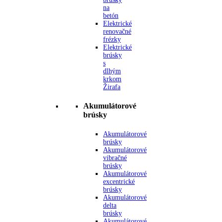
na
betón
Elektrické
renovačné
frézky
Elektrické
brúsky
s
dlhým
krkom
Žirafa
Akumulátorové
brúsky
Akumulátorové
brúsky
Akumulátorové
vibračné
brúsky
Akumulátorové
excentrické
brúsky
Akumulátorové
delta
brúsky
Akumulátorové