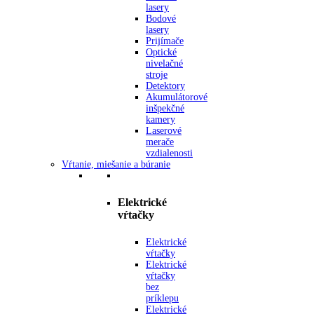
lasery
Bodové
lasery
Prijímače
Optické
nivelačné
stroje
Detektory
Akumulátorové
inšpekčné
kamery
Laserové
merače
vzdialenosti
Vŕtanie, miešanie a búranie
Elektrické
vŕtačky
Elektrické
vŕtačky
Elektrické
vŕtačky
bez
príklepu
Elektrické