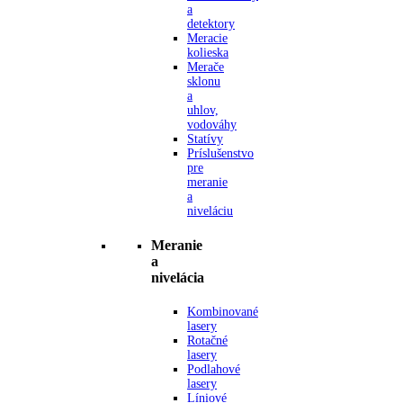
a
detektory
Meracie
kolieska
Merače
sklonu
a
uhlov,
vodováhy
Statívy
Príslušenstvo
pre
meranie
a
niveláciu
Meranie
a
nivelácia
Kombinované
lasery
Rotačné
lasery
Podlahové
lasery
Líniové