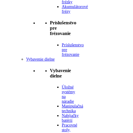
frézky
Akumulátorové
frézy
Príslušenstvo
pre
frézovanie
Príslušenstvo
pre
frézovanie
Vybavenie dielne
Vybavenie
dielne
Úložné
systémy
na
náradie
Manipulačná
technika
Nabíjačky
batérií
Pracovné
stoly,