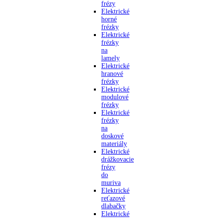
frézy
Elektrické
horné
frézky
Elektrické
frézky
na
lamely
Elektrické
hranové
frézky
Elektrické
modulové
frézky
Elektrické
frézky
na
doskové
materiály
Elektrické
drážkovacie
frézy
do
muriva
Elektrické
reťazové
dlabačky
Elektrické