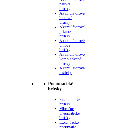
pásové
brúsky
Akumulátorové
hranové
brúsky
Akumulátorové
priame
brúsky
Akumulátorové
uhlové
brúsky
Akumulátorové
kombinované
brúsky
Akumulátorové
leštičky
Pneumatické
brúsky
Pneumatické
brúsky
Vibračné
pneumatické
brúsky
Excentrické
pneumatic