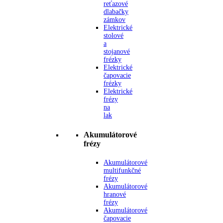
reťazové
dlabačky
zámkov
Elektrické
stolové
a
stojanové
frézky
Elektrické
čapovacie
frézky
Elektrické
frézy
na
lak
Akumulátorové
frézy
Akumulátorové
multifunkčné
frézy
Akumulátorové
hranové
frézy
Akumulátorové
čapovacie