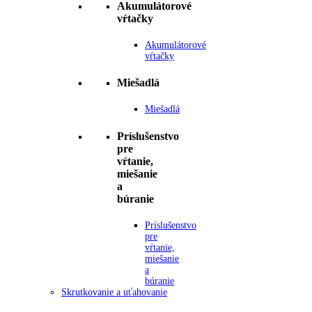
Akumulátorové
vŕtačky
Akumulátorové
vŕtačky
Miešadlá
Miešadlá
Príslušenstvo
pre
vŕtanie,
miešanie
a
búranie
Príslušenstvo
pre
vŕtanie,
miešanie
a
búranie
Skrutkovanie a uťahovanie