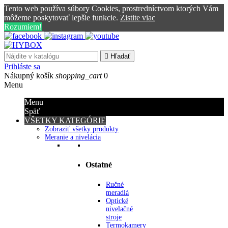
Tento web používa súbory Cookies, prostredníctvom ktorých Vám
môžeme poskytovať lepšie funkcie.
Zistite viac
Rozumiem!

Hľadať
Prihláste sa
Nákupný košík
shopping_cart
0
Menu
Menu
Späť
VŠETKY KATEGÓRIE
Zobraziť všetky produkty
Meranie a nivelácia
Ostatné
Ručné
meradlá
Optické
nivelačné
stroje
Termokamery