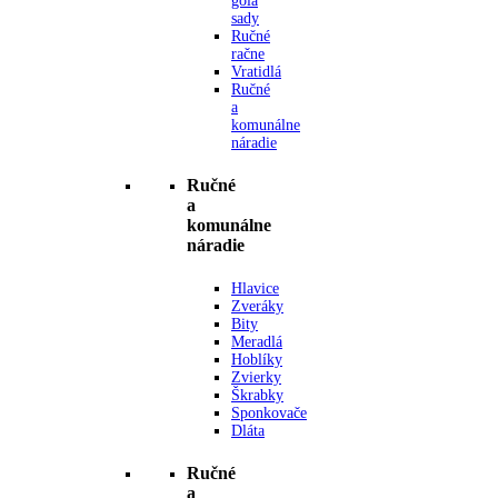
gola
sady
Ručné
račne
Vratidlá
Ručné
a
komunálne
náradie
Ručné
a
komunálne
náradie
Hlavice
Zveráky
Bity
Meradlá
Hoblíky
Zvierky
Škrabky
Sponkovače
Dláta
Ručné
a