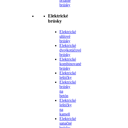
priame
brúsky
Elektrické
brúsky
Elektrické
uhlové
brúsky
Elektrické
dvojkotúčové
brúsky
Elektrické
kombinované
brúsky
Elektrické
leštičky
Elektrické
brúsky
na
betón
Elektrické
leštičky
na
kameň
Elektrické
sanačné
brúsky