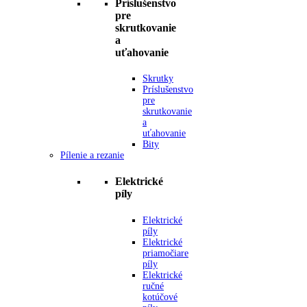
Príslušenstvo
pre
skrutkovanie
a
uťahovanie
Skrutky
Príslušenstvo
pre
skrutkovanie
a
uťahovanie
Bity
Pílenie a rezanie
Elektrické
píly
Elektrické
píly
Elektrické
priamočiare
píly
Elektrické
ručné
kotúčové