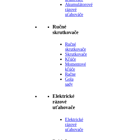
Akumulátorové
rázové
uťahováče
Ručné
skrutkovače
Ručné
skrutkovače
Skrutkovače
Kľúče
Momentové
kľúče
Račne
Gola
sady
Elektrické
rázové
uťahovače
Elektrické
rázové
uťahovače