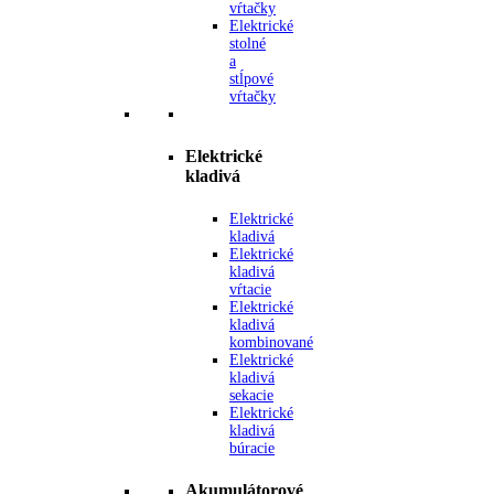
vŕtačky
Elektrické
stolné
a
stĺpové
vŕtačky
Elektrické
kladivá
Elektrické
kladivá
Elektrické
kladivá
vŕtacie
Elektrické
kladivá
kombinované
Elektrické
kladivá
sekacie
Elektrické
kladivá
búracie
Akumulátorové