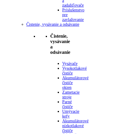
a
zadažďovače
Príslušenstvo
pre
zavlažovanie
Čistenie, vysávanie a odsávanie
Čistenie,
vysávanie
a
odsávanie
Vysávače
Vysokotlakové
čističe
Akumulátorové
čističe
okien
Zametacie
stroje
Parné
čističe
Umývacie
kefy
Akumulátorové
nízkotlakové
čističe