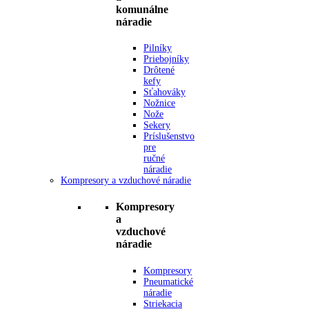
komunálne
náradie
Pilníky
Priebojníky
Drôtené
kefy
Sťahováky
Nožnice
Nože
Sekery
Príslušenstvo
pre
ručné
náradie
Kompresory a vzduchové náradie
Kompresory
a
vzduchové
náradie
Kompresory
Pneumatické
náradie
Striekacia