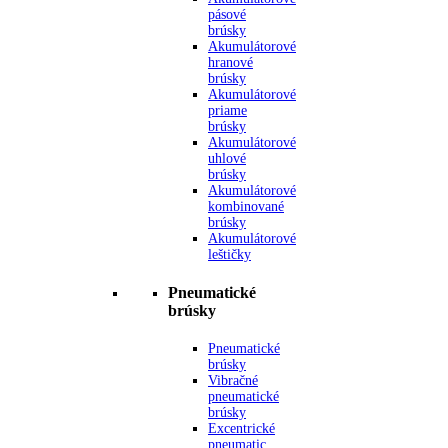
pásové
brúsky
Akumulátorové
hranové
brúsky
Akumulátorové
priame
brúsky
Akumulátorové
uhlové
brúsky
Akumulátorové
kombinované
brúsky
Akumulátorové
leštičky
Pneumatické
brúsky
Pneumatické
brúsky
Vibračné
pneumatické
brúsky
Excentrické
pneumatic