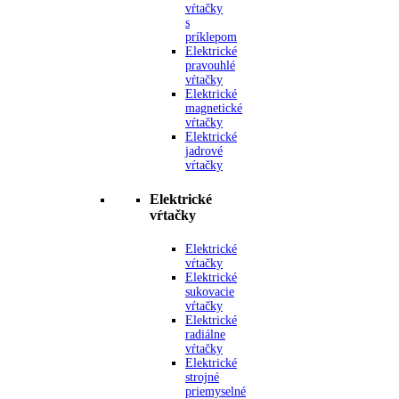
vŕtačky
s
príklepom
Elektrické
pravouhlé
vŕtačky
Elektrické
magnetické
vŕtačky
Elektrické
jadrové
vŕtačky
Elektrické
vŕtačky
Elektrické
vŕtačky
Elektrické
sukovacie
vŕtačky
Elektrické
radiálne
vŕtačky
Elektrické
strojné
priemyselné