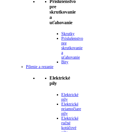
Príslušenstvo
pre
skrutkovanie
a
uťahovanie
Skrutky
Príslušenstvo
pre
skrutkovanie
a
uťahovanie
Bity
Pílenie a rezanie
Elektrické
píly
Elektrické
píly
Elektrické
priamočiare
píly
Elektrické
ručné
kotúčové