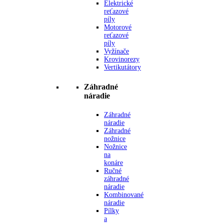
Elektrické
reťazové
píly
Motorové
reťazové
píly
Vyžínače
Krovinorezy
Vertikutátory
Záhradné
náradie
Záhradné
náradie
Záhradné
nožnice
Nožnice
na
konáre
Ručné
záhradné
náradie
Kombinované
náradie
Pílky
a