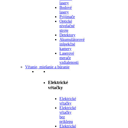
lasery
Bodové
lasery
Prijímače
Optické
nivelačné
stroje
Detektory
Akumulátorové
inšpekčné
kamery
Laserové
merače
vzdialenosti
Vŕtanie, miešanie a búranie
Elektrické
vŕtačky
Elektrické
vŕtačky
Elektrické
vŕtačky
bez
príklepu
Elektrické