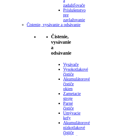
a
zadažďovače
Príslušenstvo
pre
zavlažovanie
Čistenie, vysávanie a odsávanie
Čistenie,
vysávanie
a
odsávanie
Vysávače
Vysokotlakové
čističe
Akumulátorové
čističe
okien
Zametacie
stroje
Parné
čističe
Umývacie
kefy
Akumulátorové
nízkotlakové
čističe