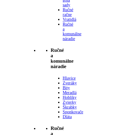
gola
sady
Ručné
račne
Vratidlá
Ručné
a
komunálne
náradie
Ručné
a
komunálne
náradie
Hlavice
Zveráky
Bity
Meradlá
Hoblíky
Zvierky
Škrabky
Sponkovače
Dláta
Ručné
a