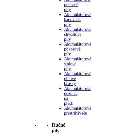
ponorné
píly
Akumulátorové
kapovacie
píly
Akumulátorové
chvostové
píly
Akumulátorové
pokosové
píly
Akumulátorové
stolové
píly
Akumulátorové
uhlové
brúsky
Akumulátorové
nožnice
na
plech
Akumulátorové
prestrihávače
Ručné
píly