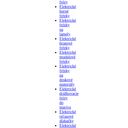
frézy
Elektrické
horné
frézky
Elektrické
frézky
na
lamely
Elektrické
hranové
frézky
Elektrické
modulové
frézky
Elektrické
frézky
na
doskové
materiály
Elektrické
drážkovacie
frézy
do
muriva
Elektrické
reťazové
dlabačky
Elektrické