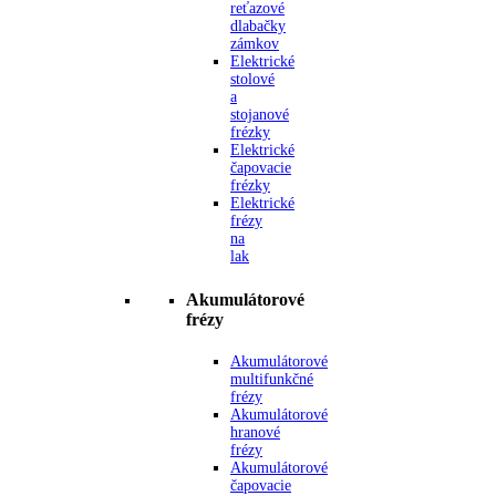
reťazové
dlabačky
zámkov
Elektrické
stolové
a
stojanové
frézky
Elektrické
čapovacie
frézky
Elektrické
frézy
na
lak
Akumulátorové
frézy
Akumulátorové
multifunkčné
frézy
Akumulátorové
hranové
frézy
Akumulátorové
čapovacie