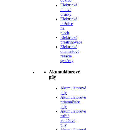
obklad
Elektrické
uhlové
brúsky
Elektrické
nožnice
na
plech
Elektrické
prestrihovače
Elektrické
diamantové
rezacie
systémy
Akumulátorové
píly
Akumulátorové
píly
Akumulátorové
priamočiare
píly
Akumulátorové
ručné
kotúčové
píly
Akumulátorové