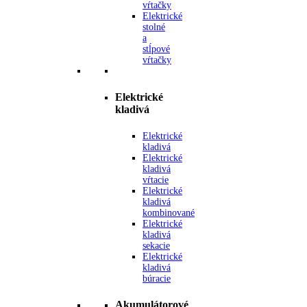
vŕtačky
Elektrické
stolné
a
stĺpové
vŕtačky
Elektrické
kladivá
Elektrické
kladivá
Elektrické
kladivá
vŕtacie
Elektrické
kladivá
kombinované
Elektrické
kladivá
sekacie
Elektrické
kladivá
búracie
Akumulátorové