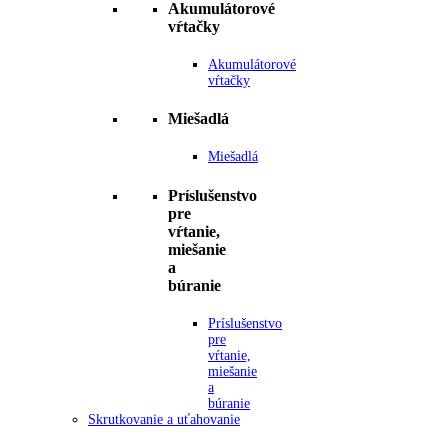
Akumulátorové
vŕtačky
Akumulátorové
vŕtačky
Miešadlá
Miešadlá
Príslušenstvo
pre
vŕtanie,
miešanie
a
búranie
Príslušenstvo
pre
vŕtanie,
miešanie
a
búranie
Skrutkovanie a uťahovanie