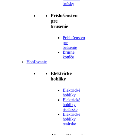
brúsky
Príslušenstvo
pre
brúsenie
Príslušenstvo
pre
brúsenie
Brúsne
kotúče
Hobľovanie
Elektrické
hoblíky
Elektrické
hoblíky
Elektrické
hoblíky
stolárske
Elektrické
hoblíky
tesárske