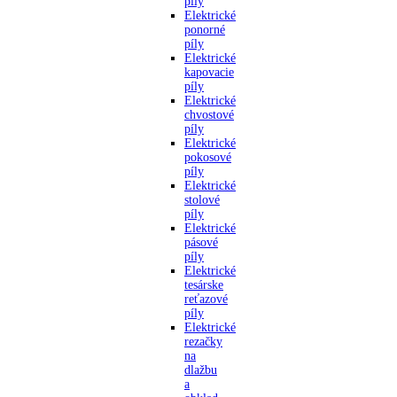
píly
Elektrické
ponorné
píly
Elektrické
kapovacie
píly
Elektrické
chvostové
píly
Elektrické
pokosové
píly
Elektrické
stolové
píly
Elektrické
pásové
píly
Elektrické
tesárske
reťazové
píly
Elektrické
rezačky
na
dlažbu
a