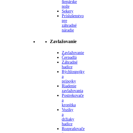
štepárske
nože
Sekery
Príslušenstvo
pre
záhradné
náradie
Zavlažovanie
Zavlažovanie
Čerpadlá
Záhradné
hadice
Rýchlospojky
a
prípojky
Riadenie
zavlažovania
Postrekovače
a
kropítka
Vozíky
a
držiaky
hadice
Rozprašovače