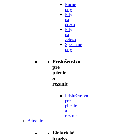
Ručné
píly
Píly
na
drevo
Píly
na
železo
Špecialne
píly
Príslušenstvo
pre
pílenie
a
rezanie
Príslušenstvo
pre
pílenie
a
rezanie
Brúsenie
Elektrické
brúsky