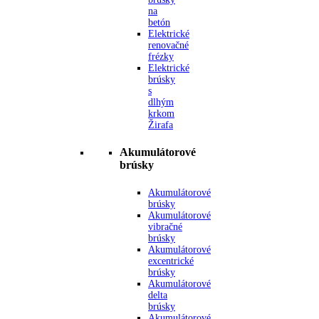
na
betón
Elektrické
renovačné
frézky
Elektrické
brúsky
s
dlhým
krkom
Žirafa
Akumulátorové
brúsky
Akumulátorové
brúsky
Akumulátorové
vibračné
brúsky
Akumulátorové
excentrické
brúsky
Akumulátorové
delta
brúsky
Akumulátorové