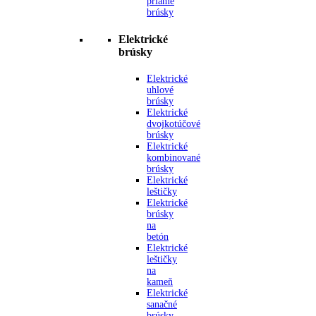
priame
brúsky
Elektrické
brúsky
Elektrické
uhlové
brúsky
Elektrické
dvojkotúčové
brúsky
Elektrické
kombinované
brúsky
Elektrické
leštičky
Elektrické
brúsky
na
betón
Elektrické
leštičky
na
kameň
Elektrické
sanačné
brúsky