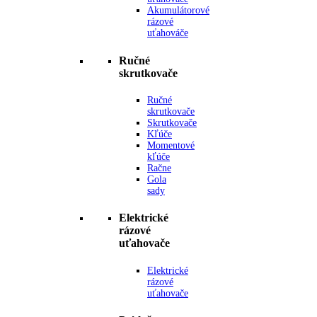
Akumulátorové
rázové
uťahováče
Ručné
skrutkovače
Ručné
skrutkovače
Skrutkovače
Kľúče
Momentové
kľúče
Račne
Gola
sady
Elektrické
rázové
uťahovače
Elektrické
rázové
uťahovače