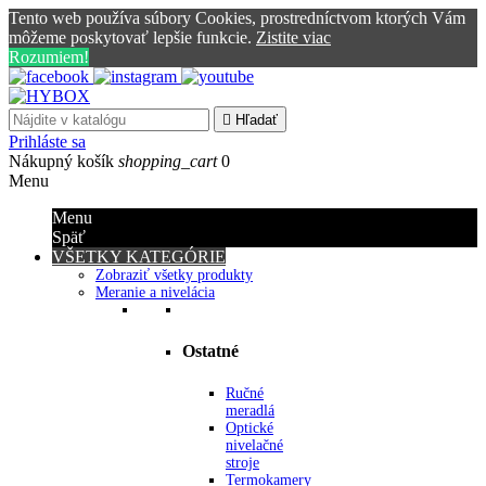
Tento web používa súbory Cookies, prostredníctvom ktorých Vám
môžeme poskytovať lepšie funkcie.
Zistite viac
Rozumiem!

Hľadať
Prihláste sa
Nákupný košík
shopping_cart
0
Menu
Menu
Späť
VŠETKY KATEGÓRIE
Zobraziť všetky produkty
Meranie a nivelácia
Ostatné
Ručné
meradlá
Optické
nivelačné
stroje
Termokamery