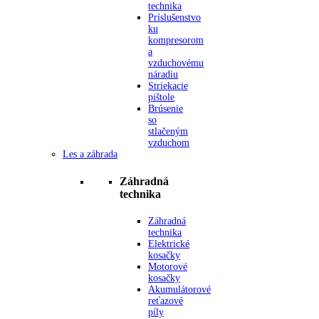
technika
Príslušenstvo
ku
kompresorom
a
vzduchovému
náradiu
Striekacie
pištole
Brúsenie
so
stlačeným
vzduchom
Les a záhrada
Záhradná
technika
Záhradná
technika
Elektrické
kosačky
Motorové
kosačky
Akumulátorové
reťazové
píly