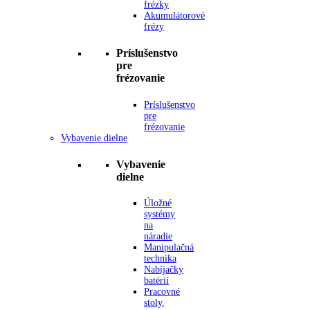
frézky
Akumulátorové
frézy
Príslušenstvo
pre
frézovanie
Príslušenstvo
pre
frézovanie
Vybavenie dielne
Vybavenie
dielne
Úložné
systémy
na
náradie
Manipulačná
technika
Nabíjačky
batérií
Pracovné
stoly,