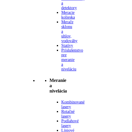
a
detektory
Meracie
kolieska
Merače
sklonu
a
uhlov,
vodováhy
Statívy
Príslušenstvo
pre
meranie
a
niveláciu
Meranie
a
nivelácia
Kombinované
lasery
Rotačné
lasery
Podlahové
lasery
Líniové