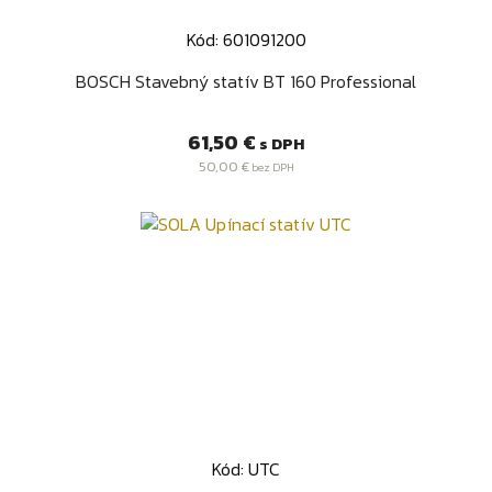
Kód: 601091200
BOSCH Stavebný statív BT 160 Professional
Cena
61,50 €
s DPH
50,00 €
bez DPH
Kód: UTC