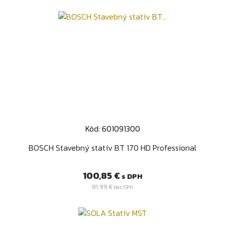
Kód: 601091300
BOSCH Stavebný statív BT 170 HD Professional
Cena
100,85 €
s DPH
81,99 €
bez DPH