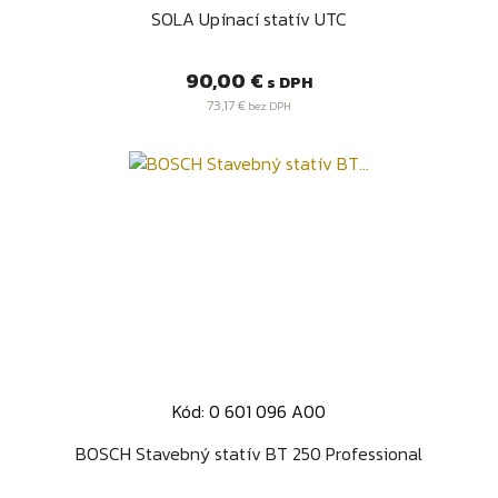
SOLA Upínací statív UTC
Cena
90,00 €
s DPH
73,17 €
bez DPH
Kód: 0 601 096 A00
BOSCH Stavebný statív BT 250 Professional