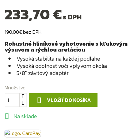
233,70 €
s DPH
190,00€ bez DPH.
Robustné hliníkové vyhotovenie s kľukovým
výsuvom a rýchlou aretáciou
Vysoká stabilita na každej podlahe
Vysoká odolnosť voči vplyvom okolia
5/8" závitový adaptér
Množstvo
VLOŽIŤ DO KOŠÍKA

Na sklade
