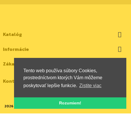
Katalóg

Informácie

Zákaznícky účet

Tento web používa súbory Cookies,
prostredníctvom ktorých Vám môžeme
Kontaktujte nás
poskytovať lepšie funkcie.
Zistite viac
Rozumiem!
2026 | Všetky autorské práva vyhradené | HYBOX Slovakia, s.r.o.