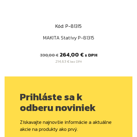
Kód: P-81315
MAKITA Statívy P-81315
Bežná
Cena
264,00 €
s DPH
330,00 €
cena
214,63 €
bez DPH
Prihláste sa k
odberu noviniek
Získavajte najnovšie informácie a aktuálne
akcie na produkty ako prvý.