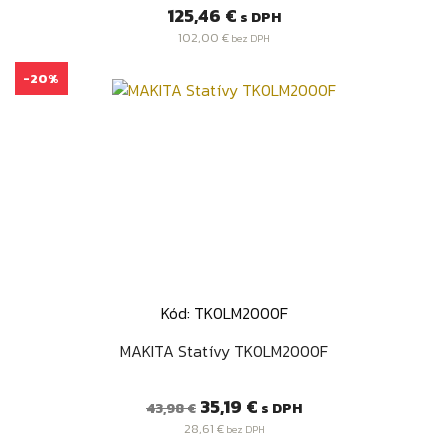
Cena
125,46 €
s DPH
102,00 €
bez DPH
-20%
Kód: TK0LM2000F
MAKITA Statívy TK0LM2000F
Bežná
Cena
35,19 €
s DPH
43,98 €
cena
28,61 €
bez DPH