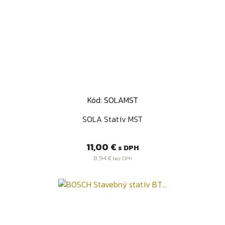
Kód: SOLAMST
SOLA Statív MST
Cena
11,00 €
s DPH
8,94 €
bez DPH