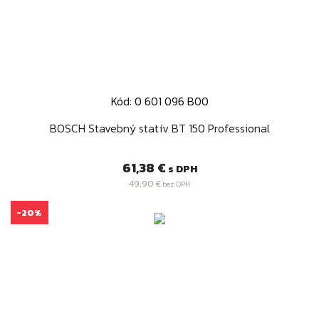
Kód: 0 601 096 B00
BOSCH Stavebný statív BT 150 Professional
Cena
61,38 €
s DPH
49,90 €
bez DPH
-20%