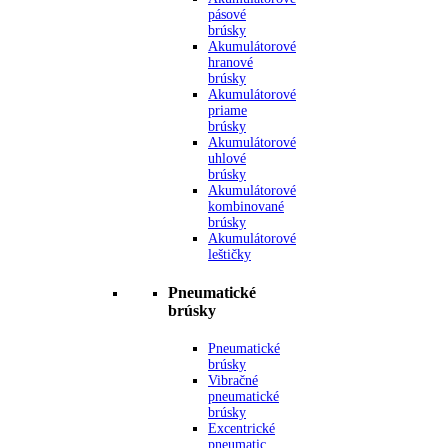
pásové
brúsky
Akumulátorové
hranové
brúsky
Akumulátorové
priame
brúsky
Akumulátorové
uhlové
brúsky
Akumulátorové
kombinované
brúsky
Akumulátorové
leštičky
Pneumatické
brúsky
Pneumatické
brúsky
Vibračné
pneumatické
brúsky
Excentrické
pneumatic