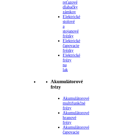
reťazové
dlabačky
zámkov
Elektrické
stolové
a
stojanové
frézky
Elektrické
čapovacie
frézky
Elektrické
frézy
na
lak
Akumulátorové
frézy
Akumulátorové
multifunkčné
frézy
Akumulátorové
hranové
frézy
Akumulátorové
čapovacie