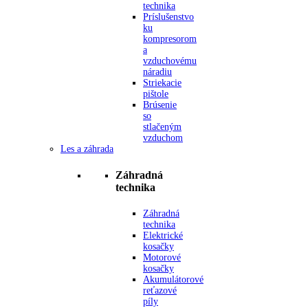
technika
Príslušenstvo
ku
kompresorom
a
vzduchovému
náradiu
Striekacie
pištole
Brúsenie
so
stlačeným
vzduchom
Les a záhrada
Záhradná
technika
Záhradná
technika
Elektrické
kosačky
Motorové
kosačky
Akumulátorové
reťazové
píly