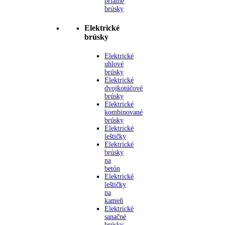
priame
brúsky
Elektrické
brúsky
Elektrické
uhlové
brúsky
Elektrické
dvojkotúčové
brúsky
Elektrické
kombinované
brúsky
Elektrické
leštičky
Elektrické
brúsky
na
betón
Elektrické
leštičky
na
kameň
Elektrické
sanačné
brúsky