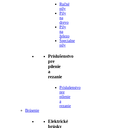
Ručné
píly
Píly
na
drevo
Píly
na
železo
Špecialne
píly
Príslušenstvo
pre
pílenie
a
rezanie
Príslušenstvo
pre
pílenie
a
rezanie
Brúsenie
Elektrické
brúsky