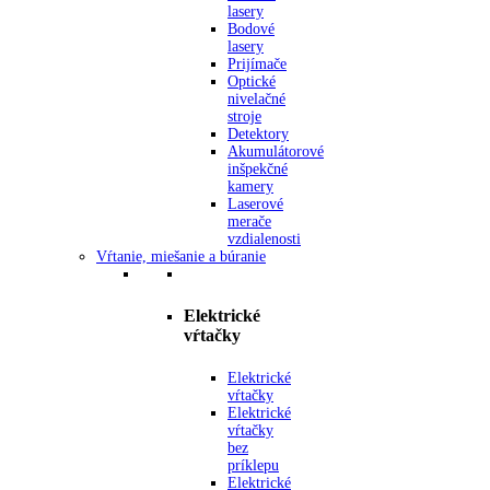
lasery
Bodové
lasery
Prijímače
Optické
nivelačné
stroje
Detektory
Akumulátorové
inšpekčné
kamery
Laserové
merače
vzdialenosti
Vŕtanie, miešanie a búranie
Elektrické
vŕtačky
Elektrické
vŕtačky
Elektrické
vŕtačky
bez
príklepu
Elektrické