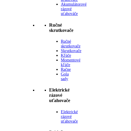
Akumulátorové
rázové
uťahováče
Ručné
skrutkovače
Ručné
skrutkovače
Skrutkovače
Kľúče
Momentové
kľúče
Račne
Gola
sady
Elektrické
rázové
uťahovače
Elektrické
rázové
uťahovače