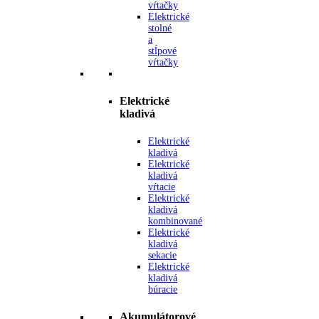
vŕtačky
Elektrické
stolné
a
stĺpové
vŕtačky
Elektrické
kladivá
Elektrické
kladivá
Elektrické
kladivá
vŕtacie
Elektrické
kladivá
kombinované
Elektrické
kladivá
sekacie
Elektrické
kladivá
búracie
Akumulátorové