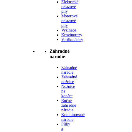
Elektrické
reťazové
píly
Motorové
reťazové
píly
Vyžínače
Krovinorezy
Vertikutátory
Záhradné
náradie
Záhradné
náradie
Záhradné
nožnice
Nožnice
na
konáre
Ručné
záhradné
náradie
Kombinované
náradie
Pílky
a