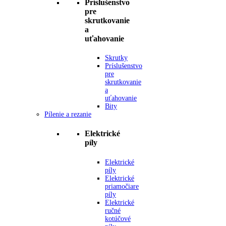
Príslušenstvo
pre
skrutkovanie
a
uťahovanie
Skrutky
Príslušenstvo
pre
skrutkovanie
a
uťahovanie
Bity
Pílenie a rezanie
Elektrické
píly
Elektrické
píly
Elektrické
priamočiare
píly
Elektrické
ručné
kotúčové