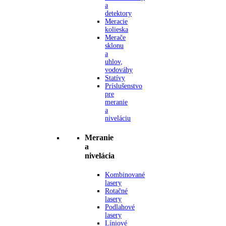
a
detektory
Meracie
kolieska
Merače
sklonu
a
uhlov,
vodováhy
Statívy
Príslušenstvo
pre
meranie
a
niveláciu
Meranie
a
nivelácia
Kombinované
lasery
Rotačné
lasery
Podlahové
lasery
Líniové