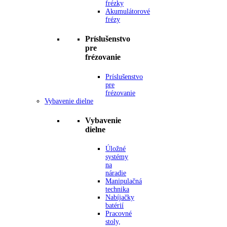
frézky
Akumulátorové
frézy
Príslušenstvo
pre
frézovanie
Príslušenstvo
pre
frézovanie
Vybavenie dielne
Vybavenie
dielne
Úložné
systémy
na
náradie
Manipulačná
technika
Nabíjačky
batérií
Pracovné
stoly,