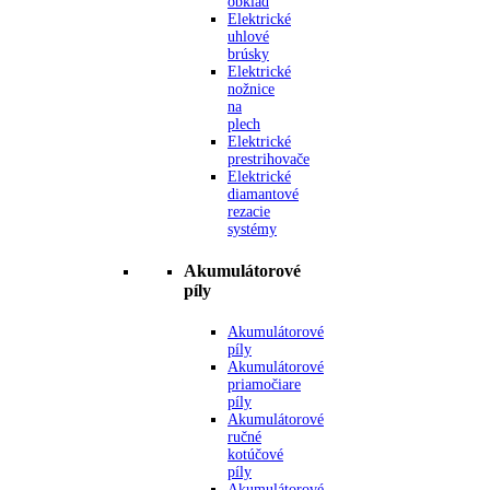
obklad
Elektrické
uhlové
brúsky
Elektrické
nožnice
na
plech
Elektrické
prestrihovače
Elektrické
diamantové
rezacie
systémy
Akumulátorové
píly
Akumulátorové
píly
Akumulátorové
priamočiare
píly
Akumulátorové
ručné
kotúčové
píly
Akumulátorové