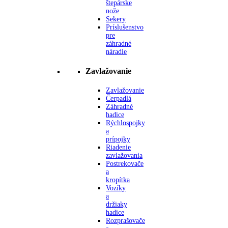
štepárske
nože
Sekery
Príslušenstvo
pre
záhradné
náradie
Zavlažovanie
Zavlažovanie
Čerpadlá
Záhradné
hadice
Rýchlospojky
a
prípojky
Riadenie
zavlažovania
Postrekovače
a
kropítka
Vozíky
a
držiaky
hadice
Rozprašovače