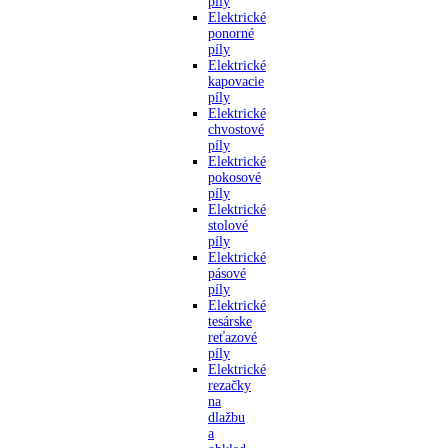
píly
Elektrické
ponorné
píly
Elektrické
kapovacie
píly
Elektrické
chvostové
píly
Elektrické
pokosové
píly
Elektrické
stolové
píly
Elektrické
pásové
píly
Elektrické
tesárske
reťazové
píly
Elektrické
rezačky
na
dlažbu
a