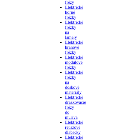
frézy
Elektrické
horné
frézky
Elektrické
frézky
na
lamely
Elektrické
hranové
frézky
Elektrické
modulové
frézky
Elektrické
frézky
na
doskové
materiály
Elektrické
drážkovacie
frézy
do
muriva
Elektrické
reťazové
dlabačky
Elektrické