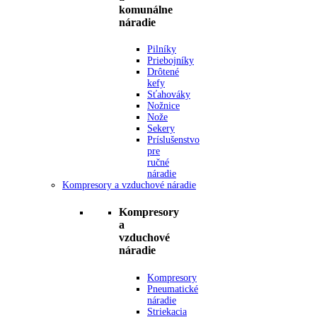
komunálne
náradie
Pilníky
Priebojníky
Drôtené
kefy
Sťahováky
Nožnice
Nože
Sekery
Príslušenstvo
pre
ručné
náradie
Kompresory a vzduchové náradie
Kompresory
a
vzduchové
náradie
Kompresory
Pneumatické
náradie
Striekacia