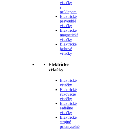
vŕtačky
s
príklepom
Elektrické
pravouhlé
vŕtačky
Elektrické
magnetické
vŕtačky
Elektrické
jadrové
vŕtačky
Elektrické
vŕtačky
Elektrické
vŕtačky
Elektrické
sukovacie
vŕtačky
Elektrické
radiálne
vŕtačky
Elektrické
strojné
priemyselné