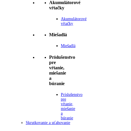
Akumulátorové
vŕtačky
Akumulátorové
vŕtačky
Miešadlá
Miešadlá
Príslušenstvo
pre
vŕtanie,
miešanie
a
búranie
Príslušenstvo
pre
vŕtanie,
miešanie
a
búranie
Skrutkovanie a uťahovanie