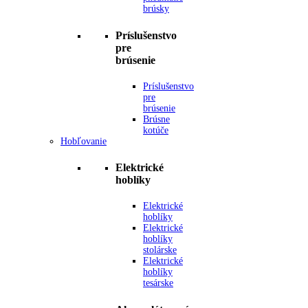
brúsky
Príslušenstvo
pre
brúsenie
Príslušenstvo
pre
brúsenie
Brúsne
kotúče
Hobľovanie
Elektrické
hoblíky
Elektrické
hoblíky
Elektrické
hoblíky
stolárske
Elektrické
hoblíky
tesárske