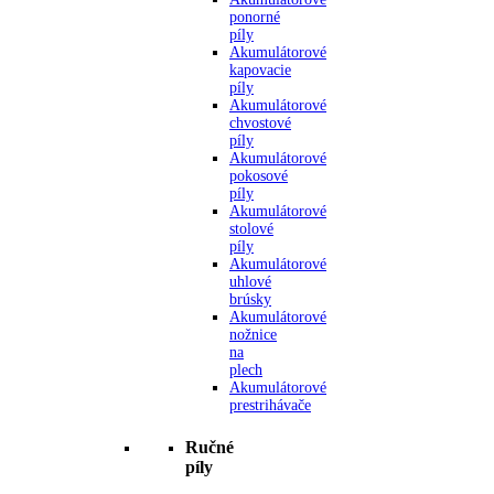
ponorné
píly
Akumulátorové
kapovacie
píly
Akumulátorové
chvostové
píly
Akumulátorové
pokosové
píly
Akumulátorové
stolové
píly
Akumulátorové
uhlové
brúsky
Akumulátorové
nožnice
na
plech
Akumulátorové
prestrihávače
Ručné
píly