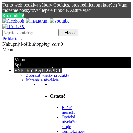
Tento web používa súbory Cookies, prostredníctvom ktorých Vám
môžeme poskytovať lepšie funkcie.
Zistite viac
Rozumiem!

Hľadať
Prihláste sa
Nákupný košík
shopping_cart
0
Menu
Menu
Späť
VŠETKY KATEGÓRIE
Zobraziť všetky produkty
Meranie a nivelácia
Ostatné
Ručné
meradlá
Optické
nivelačné
stroje
Termokamery