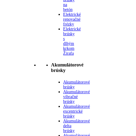
na
betón
Elektrické
renovačné
frézky
Elektrické
brúsky
s
dlhým
krkom
Žirafa
Akumulátorové
brúsky
Akumulátorové
brúsky
Akumulátorové
vibračné
brúsky
Akumulátorové
excentrické
brúsky
Akumulátorové
delta
brúsky
Akumulátorové