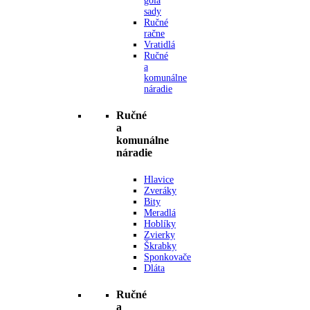
gola
sady
Ručné
račne
Vratidlá
Ručné
a
komunálne
náradie
Ručné
a
komunálne
náradie
Hlavice
Zveráky
Bity
Meradlá
Hoblíky
Zvierky
Škrabky
Sponkovače
Dláta
Ručné
a