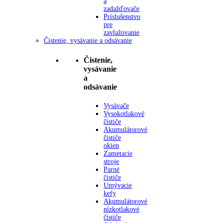
a
zadažďovače
Príslušenstvo
pre
zavlažovanie
Čistenie, vysávanie a odsávanie
Čistenie,
vysávanie
a
odsávanie
Vysávače
Vysokotlakové
čističe
Akumulátorové
čističe
okien
Zametacie
stroje
Parné
čističe
Umývacie
kefy
Akumulátorové
nízkotlakové
čističe