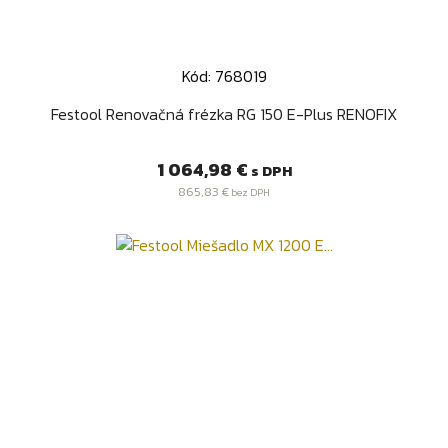
Kód: 768019
Festool Renovačná frézka RG 150 E-Plus RENOFIX
Cena
1 064,98 €
s DPH
865,83 €
bez DPH