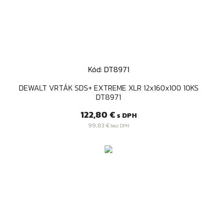
Kód: DT8971
DEWALT VRTÁK SDS+ EXTREME XLR 12x160x100 10KS
DT8971
Cena
122,80 €
s DPH
99,83 €
bez DPH