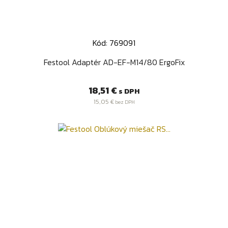
Kód: 769091
Festool Adaptér AD-EF-M14/80 ErgoFix
Cena
18,51 €
s DPH
15,05 €
bez DPH