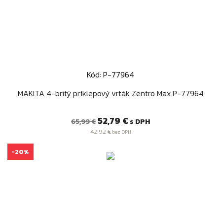
Kód: P-77964
MAKITA 4-britý príklepový vrták Zentro Max P-77964
Bežná
Cena
52,79 €
s DPH
65,99 €
cena
42,92 €
bez DPH
-20%