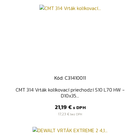
Kód: C31410011
CMT 314 Vrták kolíkovací priechodzí S10 L70 HW -
D10x35...
Cena
21,19 €
s DPH
17,23 €
bez DPH