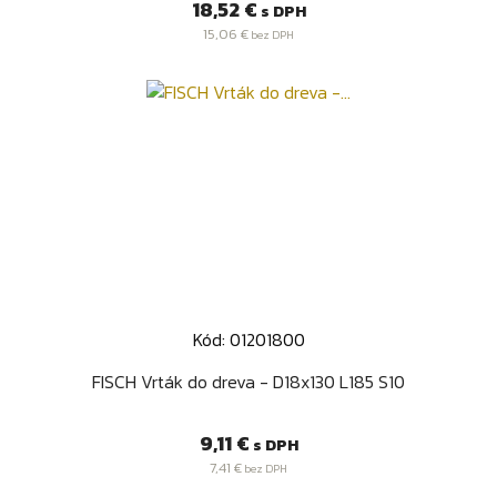
Cena
18,52 €
s DPH
15,06 €
bez DPH
Kód: 01201800
FISCH Vrták do dreva - D18x130 L185 S10
Cena
9,11 €
s DPH
7,41 €
bez DPH