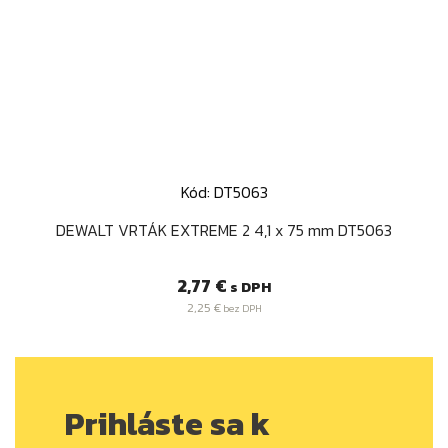
Kód: DT5063
DEWALT VRTÁK EXTREME 2 4,1 x 75 mm DT5063
Cena
2,77 €
s DPH
2,25 €
bez DPH
Prihláste sa k