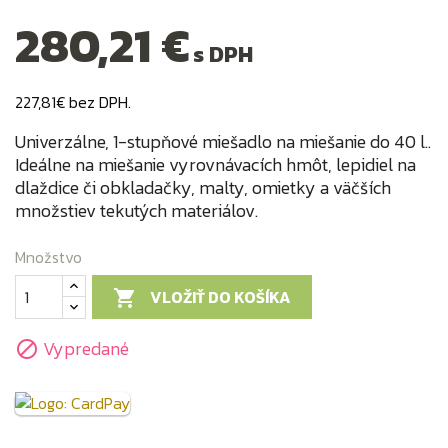
280,21 €
s DPH
227,81€ bez DPH.
Univerzálne, 1-stupňové miešadlo na miešanie do 40 l..
Ideálne na miešanie vyrovnávacích hmôt, lepidiel na
dlaždice či obkladačky, malty, omietky a väčších
množstiev tekutých materiálov.
Množstvo
VLOŽIŤ DO KOŠÍKA

Vypredané
