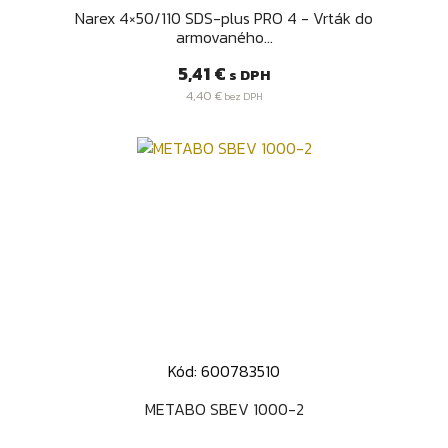
Narex 4×50/110 SDS-plus PRO 4 - Vrták do
armovaného...
Cena
5,41 €
s DPH
4,40 €
bez DPH
Kód: 600783510
METABO SBEV 1000-2