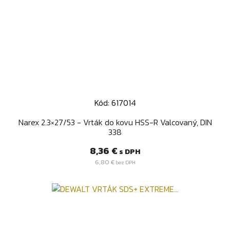
Kód: 617014
Narex 2.3×27/53 - Vrták do kovu HSS-R Valcovaný, DIN
338
Cena
8,36 €
s DPH
6,80 €
bez DPH