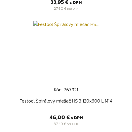
Cena
33,95 €
s DPH
27,60 €
bez DPH
Kód: 767921
Festool Špirálový miešač HS 3 120x600 L M14
Cena
46,00 €
s DPH
37,40 €
bez DPH