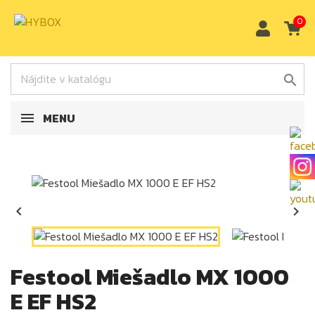
0

MENU


Festool Miešadlo MX 1000
E EF HS2