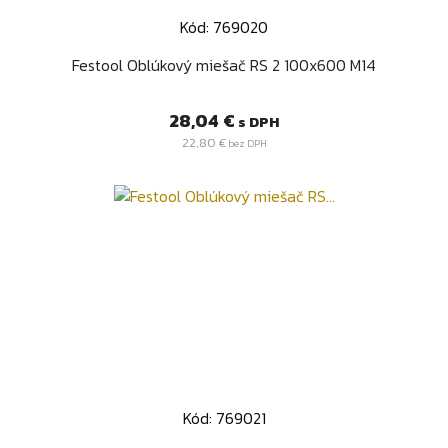
Kód: 769020
Festool Oblúkový miešač RS 2 100x600 M14
Cena
28,04 €
s DPH
22,80 €
bez DPH
Kód: 769021