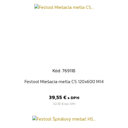
Kód: 769118
Festool Miešacia metla CS 120x600 M14
Cena
39,55 €
s DPH
32,16 €
bez DPH