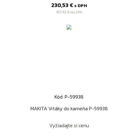
Cena
230,53 €
s DPH
187,42 €
bez DPH
Kód: P-59938
MAKITA Vrtáky do kameňa P-59938
Vyžiadajte si cenu