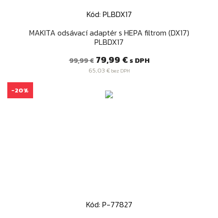
Kód: PLBDX17
MAKITA odsávací adaptér s HEPA filtrom (DX17)
PLBDX17
Bežná
Cena
79,99 €
s DPH
99,99 €
cena
65,03 €
bez DPH
-20%
Kód: P-77827