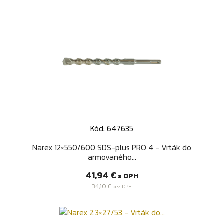
Kód: 647635
Narex 12×550/600 SDS-plus PRO 4 - Vrták do
armovaného...
Cena
41,94 €
s DPH
34,10 €
bez DPH