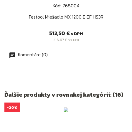
Kód: 768004
Festool Miešadlo MX 1200 E EF HS3R
Cena
512,50 €
s DPH
416,67 €
bez DPH
Komentáre (0)
Ďalšie produkty v rovnakej kategórii: (16)
-20%