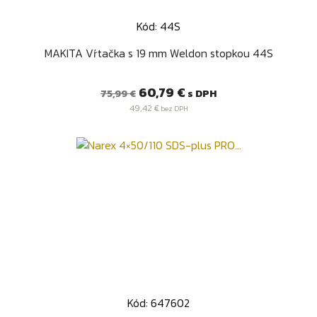
Kód: 44S
MAKITA Vŕtačka s 19 mm Weldon stopkou 44S
Bežná
Cena
60,79 €
s DPH
75,99 €
cena
49,42 €
bez DPH
Kód: 647602