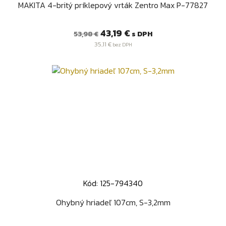
MAKITA 4-britý príklepový vrták Zentro Max P-77827
Bežná
Cena
43,19 €
s DPH
53,98 €
cena
35,11 €
bez DPH
Kód: 125-794340
Ohybný hriadeľ 107cm, S-3,2mm