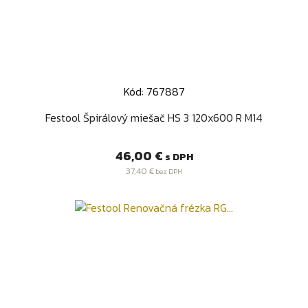
Kód: 767887
Festool Špirálový miešač HS 3 120x600 R M14
Cena
46,00 €
s DPH
37,40 €
bez DPH