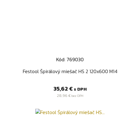
Kód: 769030
Festool Špirálový miešač HS 2 120x600 M14
Cena
35,62 €
s DPH
28,96 €
bez DPH