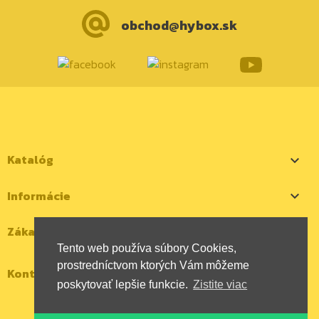
obchod@hybox.sk
Katalóg

Informácie

Zákaznícky účet

Tento web používa súbory Cookies,
prostredníctvom ktorých Vám môžeme
Kontaktujte nás
poskytovať lepšie funkcie.
Zistite viac