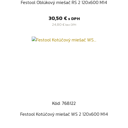
Festool Oblúkový miešač RS 2 120x600 M14
Cena
30,50 €
s DPH
24,80 €
bez DPH
Kód: 768122
Festool Kotúčový miešač WS 2 120x600 M14