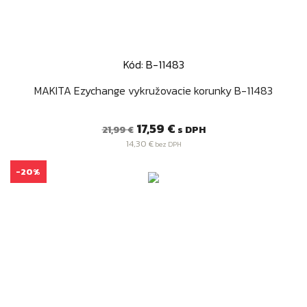
Kód: B-11483
MAKITA Ezychange vykružovacie korunky B-11483
Bežná
Cena
17,59 €
s DPH
21,99 €
cena
14,30 €
bez DPH
-20%