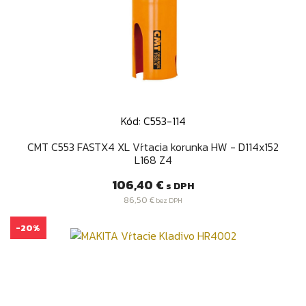
Kód: C553-114
CMT C553 FASTX4 XL Vŕtacia korunka HW - D114x152
L168 Z4
Cena
106,40 €
s DPH
86,50 €
bez DPH
-20%