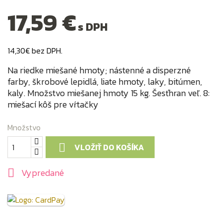
17,59 €
s DPH
14,30€ bez DPH.
Na riedke miešané hmoty; nástenné a disperzné
farby, škrobové lepidlá, liate hmoty, laky, bitúmen,
kaly. Množstvo miešanej hmoty 15 kg. Šesťhran veľ. 8:
miešací kôš pre vŕtačky
Množstvo
VLOŽIŤ DO KOŠÍKA

Vypredané
