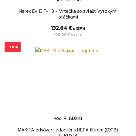
Narex Ev 13 F-H3 - Vŕtačka so zvlášť Vysokými
otáčkami
Cena
132,84 €
s DPH
108,00 €
bez DPH
-20%
Kód: PLBDX18
MAKITA odsávací adaptér s HEPA filtrom (DX18)
PLBDX18