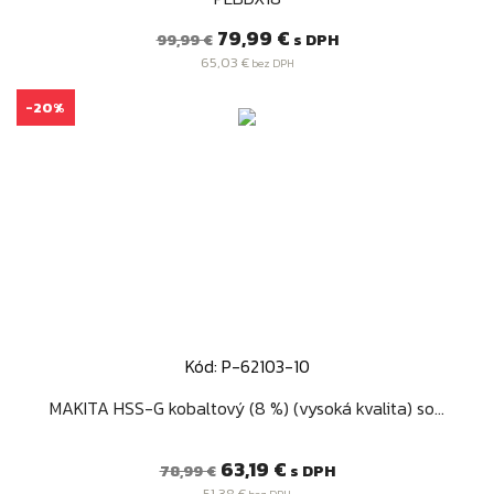
Bežná
Cena
79,99 €
s DPH
99,99 €
cena
65,03 €
bez DPH
-20%
Kód: P-62103-10
MAKITA HSS-G kobaltový (8 %) (vysoká kvalita) so...
Bežná
Cena
63,19 €
s DPH
78,99 €
cena
51,38 €