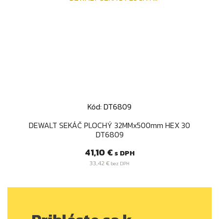
Kód: DT6809
DEWALT SEKÁČ PLOCHÝ 32MMx500mm HEX 30
DT6809
Cena
41,10 €
s DPH
33,42 €
bez DPH