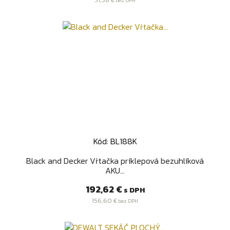
bez DPH
Kód: BL188K
Black and Decker Vŕtačka príklepová bezuhlíková
AKU...
Cena
192,62 €
s DPH
156,60 €
bez DPH