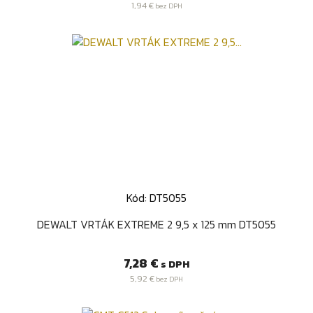
cena
1,94 €
bez DPH
Kód: DT5055
DEWALT VRTÁK EXTREME 2 9,5 x 125 mm DT5055
Cena
7,28 €
s DPH
5,92 €
bez DPH