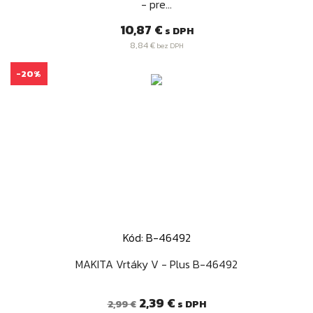
- pre...
Cena
10,87 €
s DPH
8,84 €
bez DPH
-20%
Kód: B-46492
MAKITA Vrtáky V - Plus B-46492
Bežná
Cena
2,39 €
s DPH
2,99 €