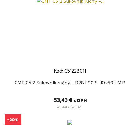
Kód: C51228011
CMT C512 Sukovník ručný - D28 L90 S-10x60 HM P
Cena
53,43 €
s DPH
43,44 €
bez DPH
-20%