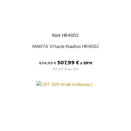
Kód: HR4002
MAKITA Vŕtacie Kladivo HR4002
Bežná
Cena
507,99 €
s DPH
634,99 €
cena
413,00 €
bez DPH