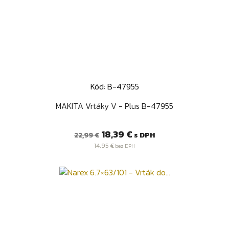
Kód: B-47955
MAKITA Vrtáky V - Plus B-47955
Bežná
Cena
18,39 €
s DPH
22,99 €
cena
14,95 €
bez DPH