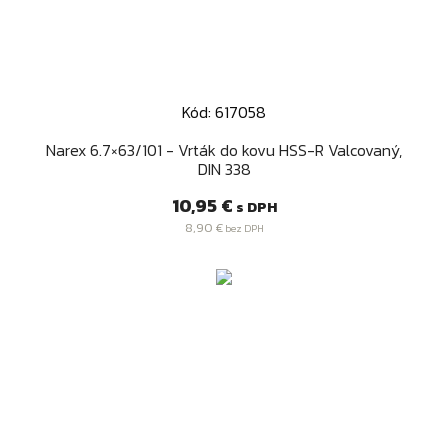
Kód: 617058
Narex 6.7×63/101 - Vrták do kovu HSS-R Valcovaný,
DIN 338
Cena
10,95 €
s DPH
8,90 €
bez DPH