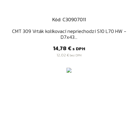
Kód: C30907011
CMT 309 Vrták kolíkovací nepriechodzí S10 L70 HW -
D7x43...
Cena
14,78 €
s DPH
12,02 €
bez DPH