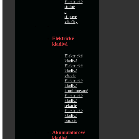
Elektrické
stolné
a
stĺpové
vŕtačky
Elektrické
kladivá
Elektrické
kladivá
Elektrické
kladivá
vŕtacie
Elektrické
kladivá
kombinované
Elektrické
kladivá
sekacie
Elektrické
kladivá
búracie
Akumulátorové
kladivá