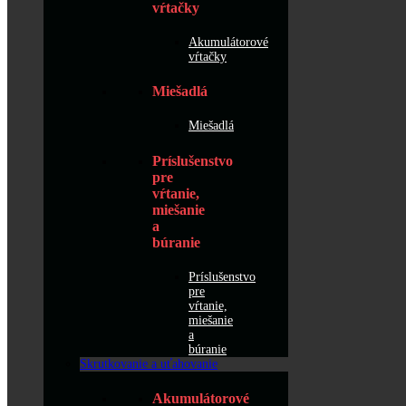
vŕtačky
Akumulátorové
vŕtačky
Miešadlá
Miešadlá
Príslušenstvo
pre
vŕtanie,
miešanie
a
búranie
Príslušenstvo
pre
vŕtanie,
miešanie
a
búranie
Skrutkovanie a uťahovanie
Akumulátorové