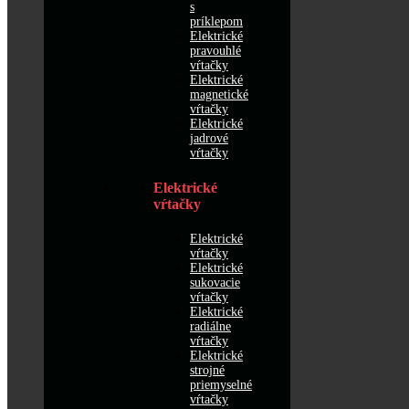
s
príklepom
Elektrické
pravouhlé
vŕtačky
Elektrické
magnetické
vŕtačky
Elektrické
jadrové
vŕtačky
Elektrické
vŕtačky
Elektrické
vŕtačky
Elektrické
sukovacie
vŕtačky
Elektrické
radiálne
vŕtačky
Elektrické
strojné
priemyselné
vŕtačky