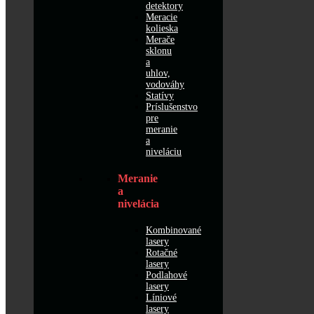
detektory
Meracie
kolieska
Merače
sklonu
a
uhlov,
vodováhy
Statívy
Príslušenstvo
pre
meranie
a
niveláciu
Meranie
a
nivelácia
Kombinované
lasery
Rotačné
lasery
Podlahové
lasery
Líniové
lasery