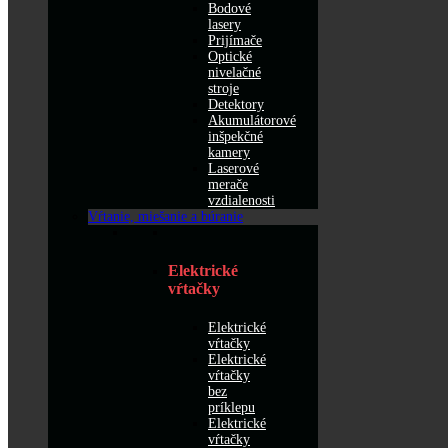
Bodové
lasery
Prijímače
Optické
nivelačné
stroje
Detektory
Akumulátorové
inšpekčné
kamery
Laserové
merače
vzdialenosti
Vŕtanie, miešanie a búranie
Elektrické
vŕtačky
Elektrické
vŕtačky
Elektrické
vŕtačky
bez
príklepu
Elektrické
vŕtačky