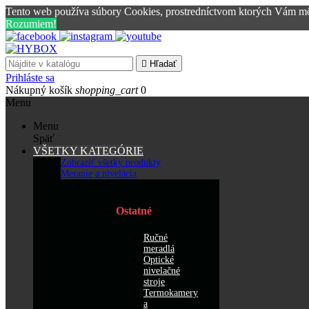
Tento web používa súbory Cookies, prostredníctvom ktorých Vám mô
Rozumiem!

Hľadať
Prihláste sa
Nákupný košík
shopping_cart
0
Menu
Menu
Späť
VŠETKY KATEGÓRIE
Zobraziť všetky produkty
Meranie a nivelácia
Ostatné
Ručné
meradlá
Optické
nivelačné
stroje
Termokamery
a