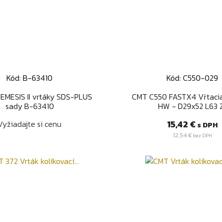
Kód: B-63410
Kód: C550-029
Rýchly náhľad
Rýchly náhľa


EMESIS II vrtáky SDS-PLUS
CMT C550 FASTX4 Vŕtacia
sady B-63410
HW - D29x52 L63 
Cena
15,42 €
Vyžiadajte si cenu
s DPH
12,54 €
bez DPH