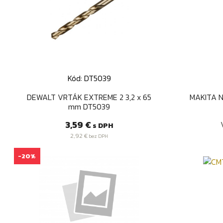
Kód: DT5039
Rýchly náhľad

DEWALT VRTÁK EXTREME 2 3,2 x 65
MAKITA N
mm DT5039
Cena
3,59 €
s DPH
2,92 €
bez DPH
-20%