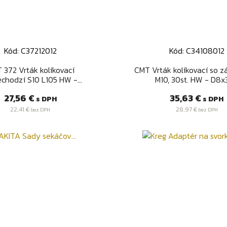
Kód: C37212012
Kód: C34108012
Rýchly náhľad
Rýchly náhľa


 372 Vrták kolíkovací
CMT Vrták kolíkovací so z
chodzí S10 L105 HW -...
M10, 30st. HW - D8x3
Cena
Cena
27,56 €
35,63 €
s DPH
s DPH
22,41 €
28,97 €
bez DPH
bez DPH