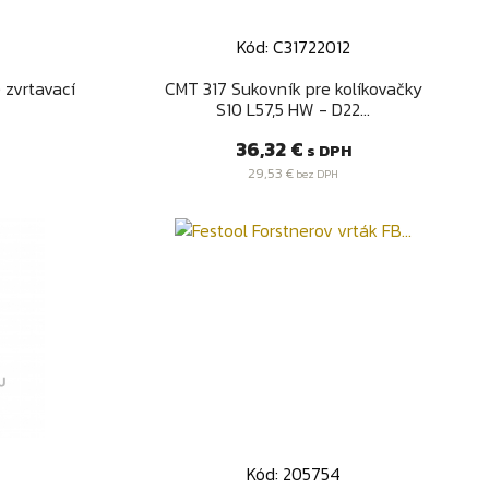
Kód: C31722012
d
Rýchly náhľad

 zvrtavací
CMT 317 Sukovník pre kolíkovačky
S10 L57,5 HW - D22...
Cena
36,32 €
s DPH
29,53 €
bez DPH
Kód: 205754