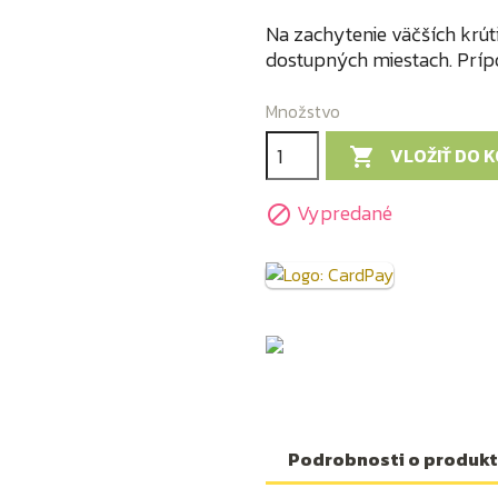
Na zachytenie väčších krút
dostupných miestach. Príp
Množstvo
VLOŽIŤ DO 

Vypredané

Podrobnosti o produk