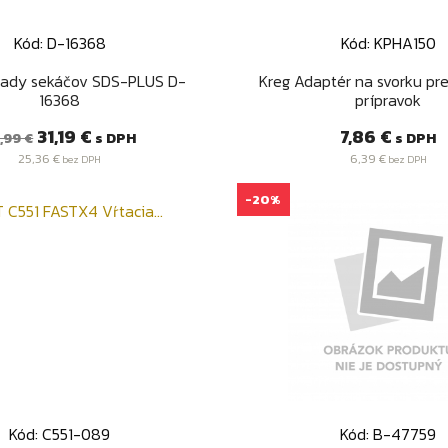
Kód: D-16368
Kód: KPHA150
Rýchly náhľad
Rýchly náhľa


ady sekáčov SDS-PLUS D-
Kreg Adaptér na svorku pre
16368
prípravok
ežná
Cena
Cena
31,19 €
7,86 €
s DPH
s DPH
,99 €
ena
25,36 €
6,39 €
bez DPH
bez DPH
-20%
Kód: C551-089
Kód: B-47759