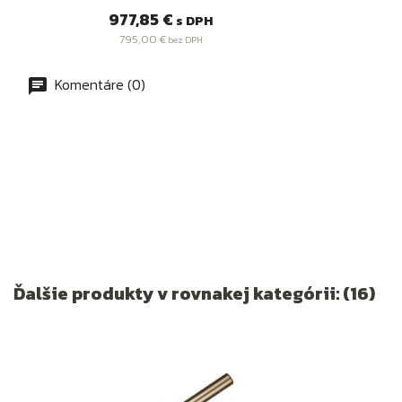
Cena
977,85 €
s DPH
795,00 €
bez DPH
Komentáre (0)
Ďalšie produkty v rovnakej kategórii: (16)