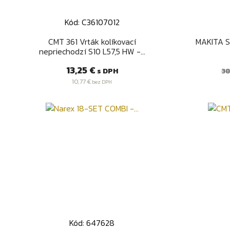
Kód: C36107012
Rýchly náhľad

CMT 361 Vrták kolíkovací
MAKITA S
nepriechodzí S10 L57,5 HW -...
Cena
B
13,25 €
s DPH
38
c
10,77 €
bez DPH
Kód: 647628