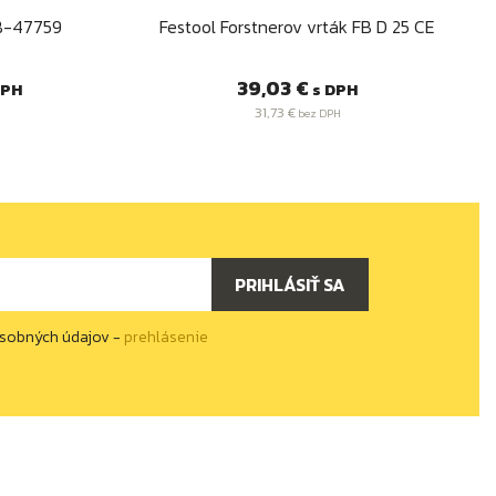
d
Rýchly náhľad

 B-47759
Festool Forstnerov vrták FB D 25 CE
Cena
39,03 €
DPH
s DPH
31,73 €
bez DPH
osobných údajov -
prehlásenie