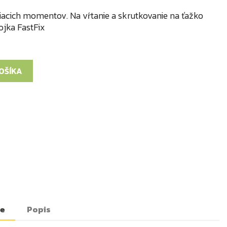
iacich momentov. Na vŕtanie a skrutkovanie na ťažko
ojka FastFix
KOŠÍKA
te
Popis