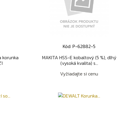
Kód: P-62882-5
d
Rýchly náhľad

 korunka
MAKITA HSS-E kobaltový (5 %), dlhý
Z1
(vysoká kvalita) s...
Vyžiadajte si cenu