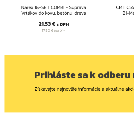
Rýchly náhľad

Narex 18-SET COMBI - Súprava
CMT C55
Vrtákov do kovu, betónu, dreva
Bi-Me
Cena
21,53 €
s DPH
17,50 €
bez DPH
Prihláste sa k odberu
Získavajte najnovšie informácie a aktuálne akci