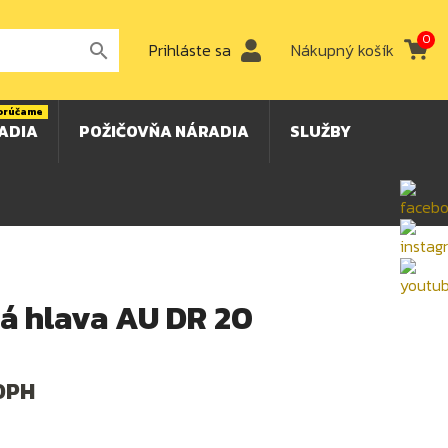
0
Prihláste sa
Nákupný košík

orúčame
ADIA
POŽIČOVŇA NÁRADIA
SLUŽBY
á hlava AU DR 20
DPH