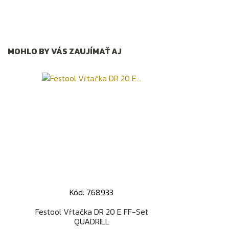
MOHLO BY VÁS ZAUJÍMAŤ AJ
Kód: 768933
Rýchly náhľad

Festool Vŕtačka DR 20 E FF-Set
QUADRILL