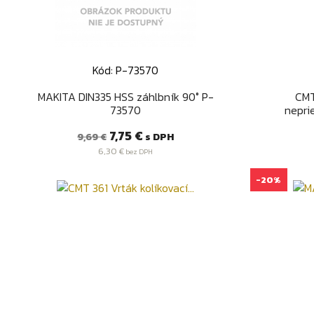
Kód: P-73570
Rýchly náhľad

MAKITA DIN335 HSS záhlbník 90° P-
CMT
73570
neprie
Bežná
Cena
7,75 €
s DPH
9,69 €
cena
6,30 €
bez DPH
-20%