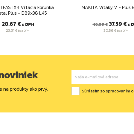
Rýchly náhľad
Rýchly náhľa


1 FASTX4 Vŕtacia korunka
MAKITA Vrtáky V - Plus
tal Plus - D89x38 L45
Cena
Bežná
Cena
28,67 €
37,59 €
s DPH
s 
46,99 €
cena
23,31 €
30,56 €
bez DPH
bez DPH
 noviniek
e na produkty ako prvý.
Súhlasím so spracovaním 