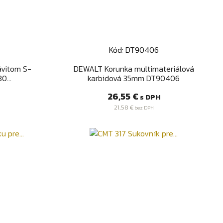
Kód: DT90406
d
Rýchly náhľad

ávitom S-
DEWALT Korunka multimateriálová
0...
karbidová 35mm DT90406
Cena
26,55 €
s DPH
21,58 €
bez DPH