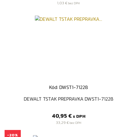
cena
1,03 €
bez DPH
Kód: DWST1-71228
DEWALT TSTAK PREPRAVKA DWST1-71228
Cena
40,95 €
s DPH
33,29 €
bez DPH
-20%