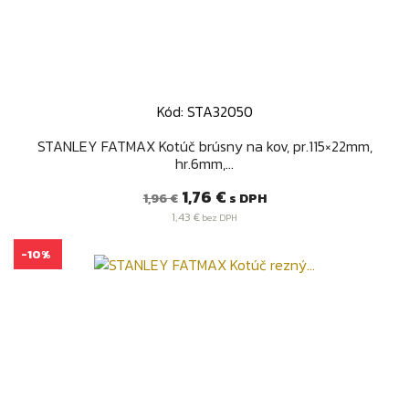
Kód: STA32050
STANLEY FATMAX Kotúč brúsny na kov, pr.115×22mm,
hr.6mm,...
Bežná
Cena
1,76 €
s DPH
1,96 €
cena
1,43 €
bez DPH
-10%