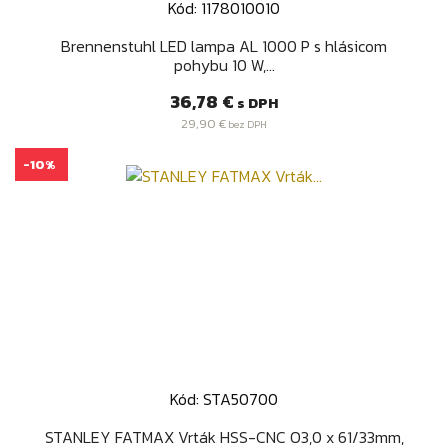
Kód: 1178010010
Brennenstuhl LED lampa AL 1000 P s hlásicom
pohybu 10 W,...
Cena
36,78 €
s DPH
29,90 €
bez DPH
-10%
Kód: STA50700
STANLEY FATMAX Vrták HSS-CNC O3,0 x 61/33mm,