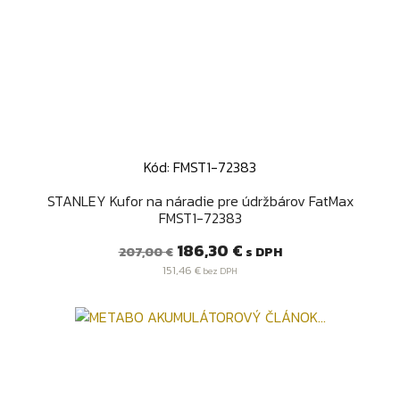
Kód: FMST1-72383
STANLEY Kufor na náradie pre údržbárov FatMax
FMST1-72383
Bežná
Cena
186,30 €
s DPH
207,00 €
cena
151,46 €
bez DPH