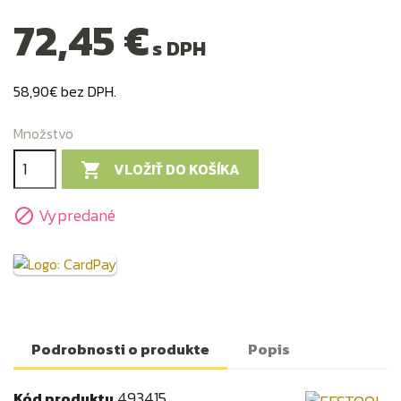
72,45 €
s DPH
58,90€ bez DPH.
Množstvo
VLOŽIŤ DO KOŠÍKA

Vypredané

Podrobnosti o produkte
Popis
493415
Kód produktu