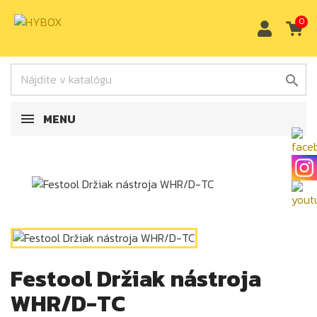
0

MENU
Festool Držiak nástroja
WHR/D-TC