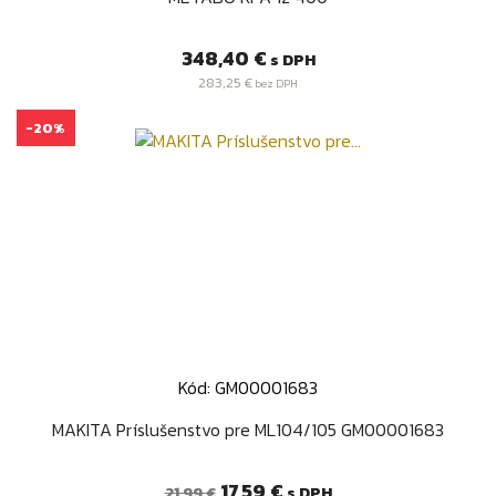
Cena
348,40 €
s DPH
283,25 €
bez DPH
-20%
Kód: GM00001683
MAKITA Príslušenstvo pre ML104/105 GM00001683
Bežná
Cena
17,59 €
s DPH
21,99 €