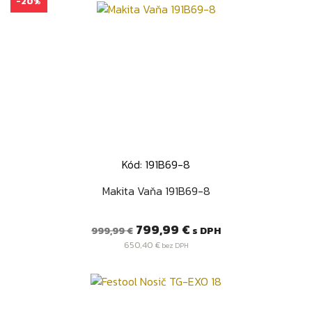
-20%
Kód: 191B69-8
Makita Vaňa 191B69-8
Bežná
Cena
799,99 €
s DPH
999,99 €
cena
650,40 €
bez DPH