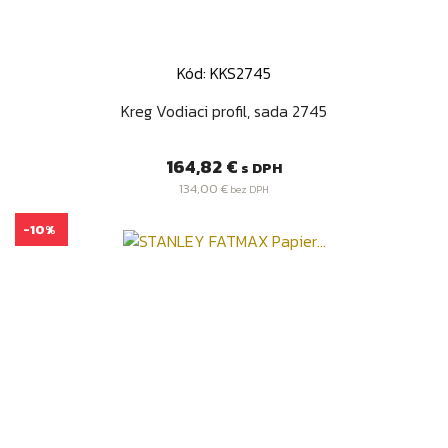
Kód: KKS2745
Kreg Vodiaci profil, sada 2745
Cena
164,82 €
s DPH
134,00 €
bez DPH
-10%