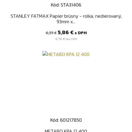
Kód: STA31406
STANLEY FATMAX Papier brúsny - rolka, nedierovaný,
93mm x...
Bežná
Cena
5,86 €
s DPH
6,51 €
cena
4,76 €
bez DPH
Kód: 601217850
METABO KPA 12 400