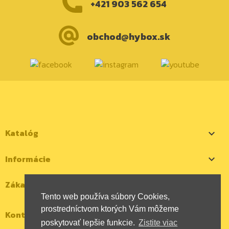
+421 903 562 654
obchod@hybox.sk
Katalóg

Informácie

Zákaznícky účet

Tento web používa súbory Cookies,
prostredníctvom ktorých Vám môžeme
Kontaktujte nás
poskytovať lepšie funkcie.
Zistite viac