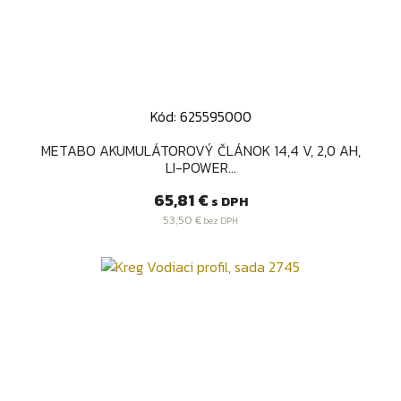
Kód: 625595000
METABO AKUMULÁTOROVÝ ČLÁNOK 14,4 V, 2,0 AH,
LI-POWER...
Cena
65,81 €
s DPH
53,50 €
bez DPH