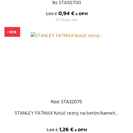
1ks STA50700
Bežná
Cena
0,94 €
s DPH
1,05 €
cena
0,77 €
bez DPH
-10%
Kód: STA32075
STANLEY FATMAX Kotúč rezný na betón/kameň,...
Bežná
Cena
1,26 €
s DPH
1,40 €