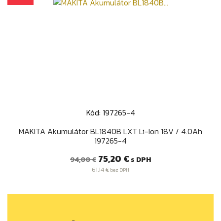
Kód: 197265-4
MAKITA Akumulátor BL1840B LXT Li-Ion 18V / 4.0Ah
197265-4
Bežná
Cena
75,20 €
s DPH
94,00 €
cena
61,14 €
bez DPH