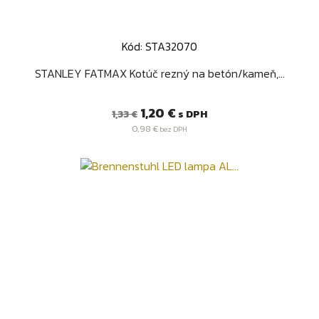
Kód: STA32070
STANLEY FATMAX Kotúč rezný na betón/kameň,...
Bežná
Cena
1,20 €
s DPH
1,33 €
cena
0,98 €
bez DPH