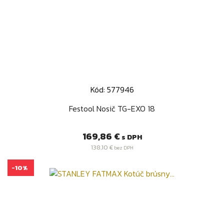
Kód: 577946
Festool Nosič TG-EXO 18
Cena
169,86 €
s DPH
138,10 €
bez DPH
-10%