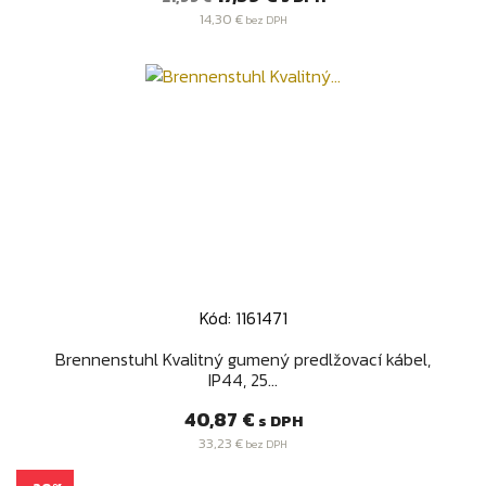
cena
14,30 €
bez DPH
Kód: 1161471
Brennenstuhl Kvalitný gumený predlžovací kábel,
IP44, 25...
Cena
40,87 €
s DPH
33,23 €
bez DPH