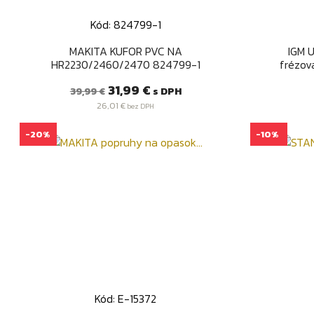
Kód: 824799-1
Rýchly náhľad

MAKITA KUFOR PVC NA
IGM 
HR2230/2460/2470 824799-1
frézova
Bežná
Cena
31,99 €
s DPH
39,99 €
cena
26,01 €
bez DPH
-20%
-10%
Kód: E-15372