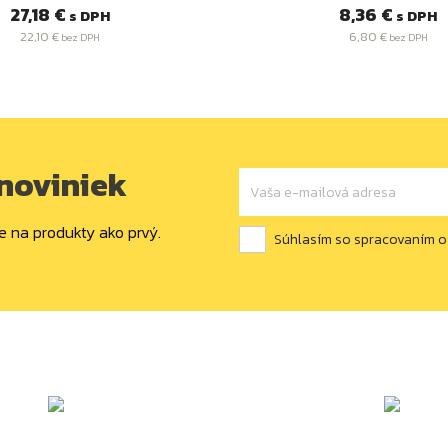
Cena
Cena
27,18 €
8,36 €
s DPH
s DPH
22,10 €
6,80 €
bez DPH
bez DPH
 noviniek
e na produkty ako prvý.
Súhlasím so spracovaním 