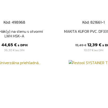
Kód: 498968
Kód: 821661-1
Rýchly náhľad
Rýchly náhľa


Hák(y) na stenu s otvormi
MAKITA KUFOR PVC. DF331
LWH HSK-A
Cena
Bežná
Cena
44,65 €
12,39 €
s DPH
s D
15,49 €
cena
36,30 €
10,07 €
bez DPH
bez DPH