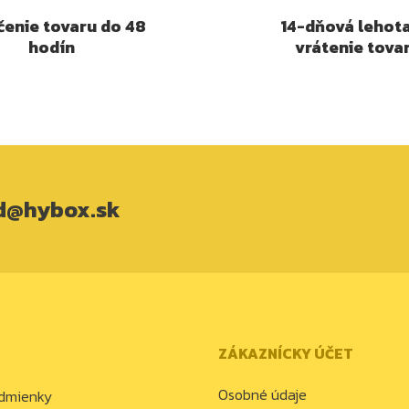
enie tovaru do 48
14-dňová lehot
hodín
vrátenie tova
d@hybox.sk
ZÁKAZNÍCKY ÚČET
Osobné údaje
dmienky