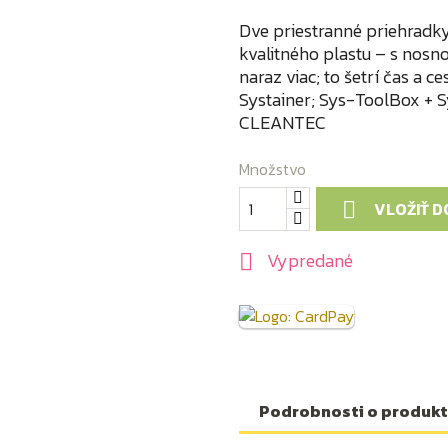
Dve priestranné priehradky
kvalitného plastu – s nosn
naraz viac; to šetrí čas a 
Systainer; Sys-ToolBox + 
CLEANTEC
Množstvo
VLOŽIŤ D

Vypredané

Podrobnosti o produk