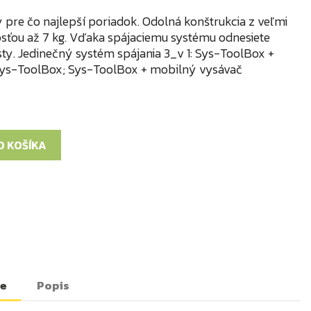
 pre čo najlepší poriadok. Odolná konštrukcia z veľmi
osťou až 7 kg. Vďaka spájaciemu systému odnesiete
cesty. Jedinečný systém spájania 3_v 1: Sys-ToolBox +
Sys-ToolBox; Sys-ToolBox + mobilný vysávač
O KOŠÍKA
te
Popis