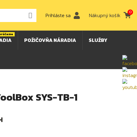
0

Prihláste sa
Nákupný košík
orúčame
ADIA
POŽIČOVŇA NÁRADIA
SLUŽBY
ToolBox SYS-TB-1
H