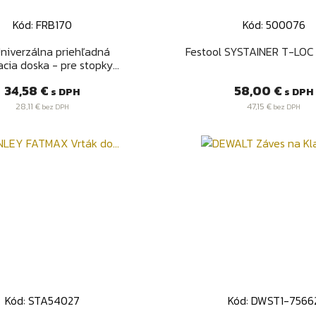
Kód: FRB170
Kód: 500076
Rýchly náhľad
Rýchly náhľa


Univerzálna priehľadná
Festool SYSTAINER T-LO
cia doska - pre stopky...
Cena
Cena
34,58 €
58,00 €
s DPH
s DPH
28,11 €
47,15 €
bez DPH
bez DPH
Kód: STA54027
Kód: DWST1-7566