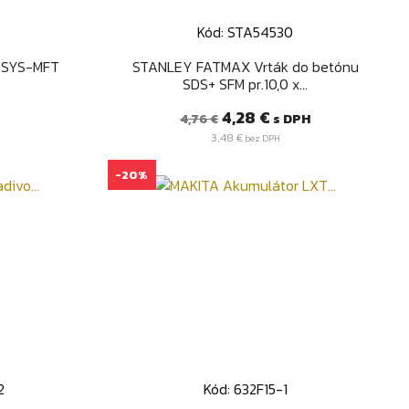
Kód: STA54530
d
Rýchly náhľad

C SYS-MFT
STANLEY FATMAX Vrták do betónu
SDS+ SFM pr.10,0 x...
Bežná
Cena
4,28 €
s DPH
4,76 €
cena
3,48 €
bez DPH
-20%
2
Kód: 632F15-1