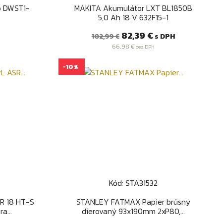
d
Rýchly náhľad

o DWST1-
MAKITA Akumulátor LXT BL1850B
5,0 Ah 18 V 632F15-1
Bežná
Cena
82,39 €
s DPH
102,99 €
cena
66,98 €
bez DPH
-10%
Kód: STA31532
d
Rýchly náhľad

SR 18 HT-S
STANLEY FATMAX Papier brúsny
a...
dierovaný 93x190mm 2xP80,...