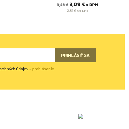
Bežná
Cena
3,09 €
s DPH
3,43 €
cena
2,51 €
bez DPH
osobných údajov -
prehlásenie