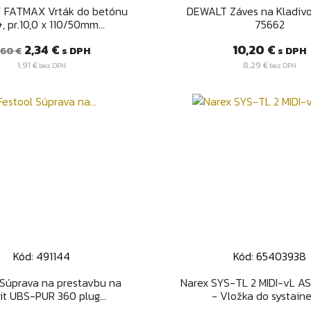
Rýchly náhľad
Rýchly náhľa


 FATMAX Vrták do betónu
DEWALT Záves na Kladiv
, pr.10,0 x 110/50mm...
75662
ežná
Cena
Cena
2,34 €
10,20 €
s DPH
s DPH
,60 €
ena
1,91 €
8,29 €
bez DPH
bez DPH
Kód: 491144
Kód: 65403938
Rýchly náhľad
Rýchly náhľa


 Súprava na prestavbu na
Narex SYS-TL 2 MIDI-vL A
 it UBS-PUR 360 plug...
- Vložka do systainer