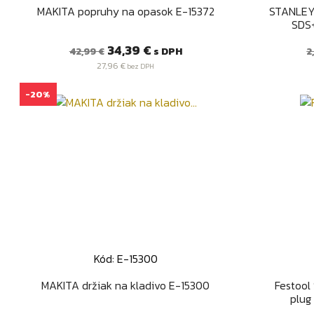
Rýchly náhľad

MAKITA popruhy na opasok E-15372
STANLEY
SDS+
Bežná
Cena
B
34,39 €
s DPH
42,99 €
2
cena
c
27,96 €
bez DPH
-20%
Kód: E-15300
Rýchly náhľad

MAKITA držiak na kladivo E-15300
Festool
plug