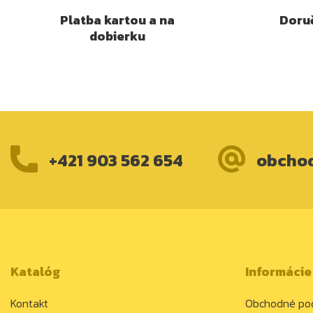
Platba kartou a na
Doruč
dobierku
+421 903 562 654
obcho
Katalóg
Informácie
Kontakt
Obchodné po