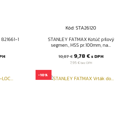
Kód: STA26120
d
Rýchly náhľad

 821661-1
STANLEY FATMAX Kotúč pílový
segmen., HSS pr.100mm, na...
Bežná
Cena
9,78 €
PH
s DPH
10,87 €
cena
7,95 €
bez DPH
-10%