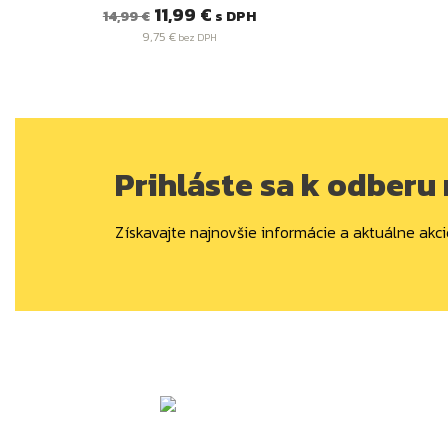
Bežná
Cena
11,99 €
s DPH
14,99 €
cena
9,75 €
bez DPH
Prihláste sa k odberu
Získavajte najnovšie informácie a aktuálne akci