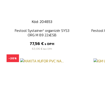
Kód: 204853
Rýchly náhľad

Festool Systainer³ organizér SYS3
Festool 
ORG M 89 22xESB
Cena
77,56 €
s DPH
63,06 €
bez DPH
-20%