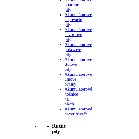
ponorné
píly
Akumulátorové
kapovacie
píly
Akumulátorové
chvostové
píly
Akumulátorové
pokosové
píly
Akumulátorové
stolové
píly
Akumulátorové
uhlové
brúsky
Akumulátorové
nožnice
na
plech
Akumulátorové
prestrihávače
Ručné
píly