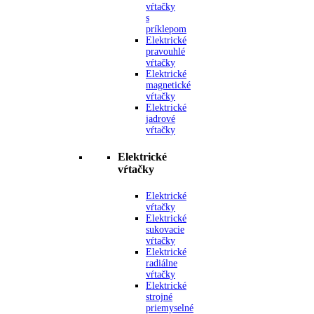
vŕtačky
s
príklepom
Elektrické
pravouhlé
vŕtačky
Elektrické
magnetické
vŕtačky
Elektrické
jadrové
vŕtačky
Elektrické
vŕtačky
Elektrické
vŕtačky
Elektrické
sukovacie
vŕtačky
Elektrické
radiálne
vŕtačky
Elektrické
strojné
priemyselné