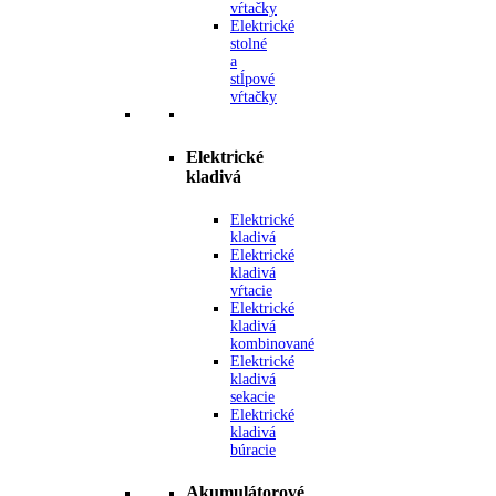
vŕtačky
Elektrické
stolné
a
stĺpové
vŕtačky
Elektrické
kladivá
Elektrické
kladivá
Elektrické
kladivá
vŕtacie
Elektrické
kladivá
kombinované
Elektrické
kladivá
sekacie
Elektrické
kladivá
búracie
Akumulátorové