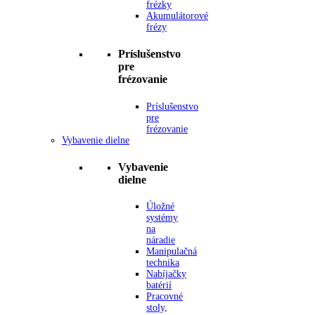
frézky
Akumulátorové
frézy
Príslušenstvo
pre
frézovanie
Príslušenstvo
pre
frézovanie
Vybavenie dielne
Vybavenie
dielne
Úložné
systémy
na
náradie
Manipulačná
technika
Nabíjačky
batérií
Pracovné
stoly,