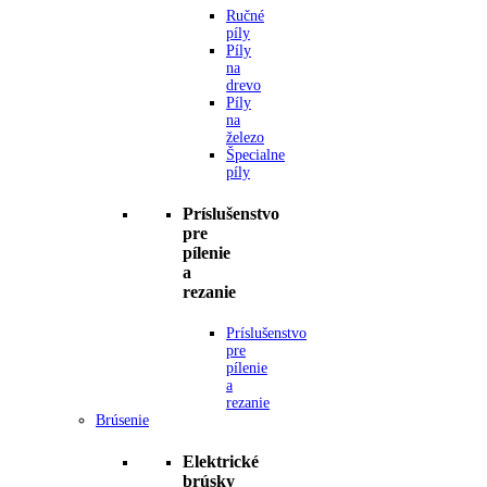
Ručné
píly
Píly
na
drevo
Píly
na
železo
Špecialne
píly
Príslušenstvo
pre
pílenie
a
rezanie
Príslušenstvo
pre
pílenie
a
rezanie
Brúsenie
Elektrické
brúsky