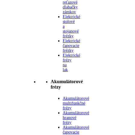
reťazové
dlabačky
zámkov
Elektrické
stolové
a
stojanové
frézky
Elektrické
čapovacie
frézky
Elektrické
frézy
na
lak
Akumulátorové
frézy
Akumulátorové
multifunkčné
frézy
Akumulátorové
hranové
frézy
Akumulátorové
čapovacie