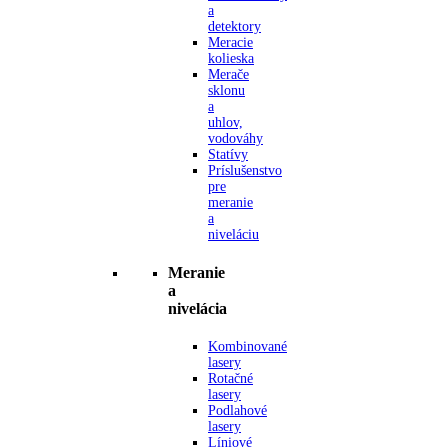
a
detektory
Meracie
kolieska
Merače
sklonu
a
uhlov,
vodováhy
Statívy
Príslušenstvo
pre
meranie
a
niveláciu
Meranie
a
nivelácia
Kombinované
lasery
Rotačné
lasery
Podlahové
lasery
Líniové