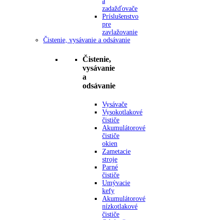
a
zadažďovače
Príslušenstvo
pre
zavlažovanie
Čistenie, vysávanie a odsávanie
Čistenie,
vysávanie
a
odsávanie
Vysávače
Vysokotlakové
čističe
Akumulátorové
čističe
okien
Zametacie
stroje
Parné
čističe
Umývacie
kefy
Akumulátorové
nízkotlakové
čističe