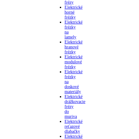
frézy
Elektrické
horné
frézky
Elektrické
frézky
na
lamely
Elektrické
hranové
frézky
Elektrické
modulové
frézky
Elektrické
frézky
na
doskové
materiály
Elektrické
drážkovacie
frézy
do
muriva
Elektrické
reťazové
dlabačky
Elektrické