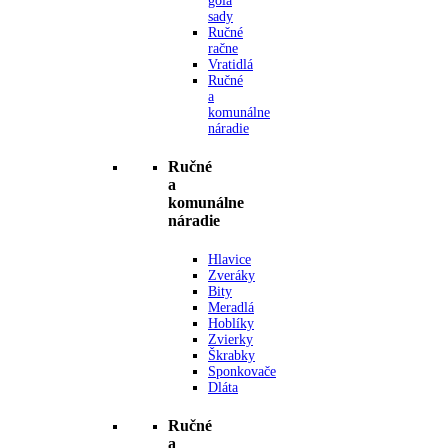
gola
sady
Ručné
račne
Vratidlá
Ručné
a
komunálne
náradie
Ručné
a
komunálne
náradie
Hlavice
Zveráky
Bity
Meradlá
Hoblíky
Zvierky
Škrabky
Sponkovače
Dláta
Ručné
a