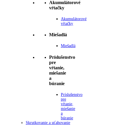
Akumulátorové
vŕtačky
Akumulátorové
vŕtačky
Miešadlá
Miešadlá
Príslušenstvo
pre
vŕtanie,
miešanie
a
búranie
Príslušenstvo
pre
vŕtanie,
miešanie
a
búranie
Skrutkovanie a uťahovanie