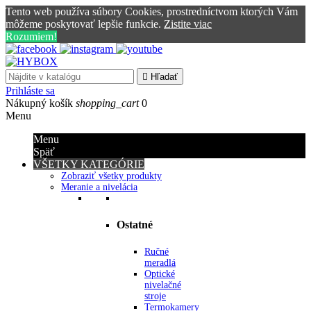
Tento web používa súbory Cookies, prostredníctvom ktorých Vám
môžeme poskytovať lepšie funkcie.
Zistite viac
Rozumiem!

Hľadať
Prihláste sa
Nákupný košík
shopping_cart
0
Menu
Menu
Späť
VŠETKY KATEGÓRIE
Zobraziť všetky produkty
Meranie a nivelácia
Ostatné
Ručné
meradlá
Optické
nivelačné
stroje
Termokamery