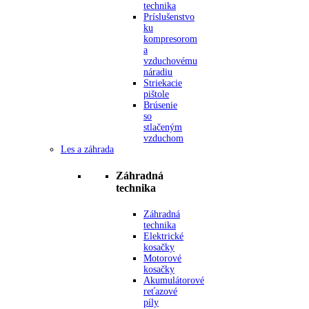
technika
Príslušenstvo
ku
kompresorom
a
vzduchovému
náradiu
Striekacie
pištole
Brúsenie
so
stlačeným
vzduchom
Les a záhrada
Záhradná
technika
Záhradná
technika
Elektrické
kosačky
Motorové
kosačky
Akumulátorové
reťazové
píly