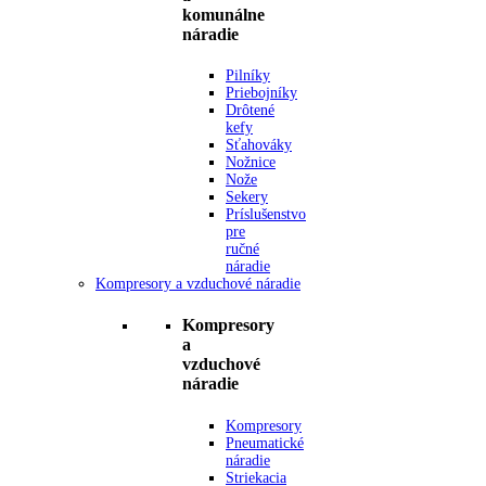
komunálne
náradie
Pilníky
Priebojníky
Drôtené
kefy
Sťahováky
Nožnice
Nože
Sekery
Príslušenstvo
pre
ručné
náradie
Kompresory a vzduchové náradie
Kompresory
a
vzduchové
náradie
Kompresory
Pneumatické
náradie
Striekacia