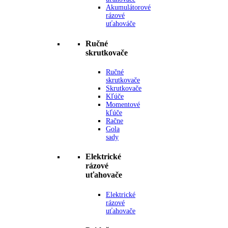
Akumulátorové
rázové
uťahováče
Ručné
skrutkovače
Ručné
skrutkovače
Skrutkovače
Kľúče
Momentové
kľúče
Račne
Gola
sady
Elektrické
rázové
uťahovače
Elektrické
rázové
uťahovače