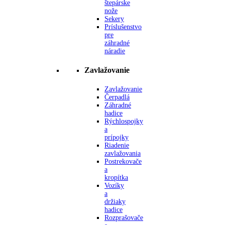
štepárske
nože
Sekery
Príslušenstvo
pre
záhradné
náradie
Zavlažovanie
Zavlažovanie
Čerpadlá
Záhradné
hadice
Rýchlospojky
a
prípojky
Riadenie
zavlažovania
Postrekovače
a
kropítka
Vozíky
a
držiaky
hadice
Rozprašovače