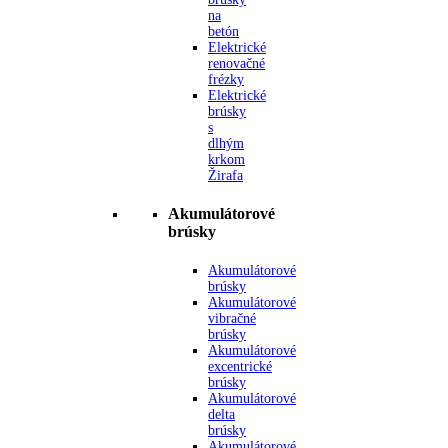
na
betón
Elektrické
renovačné
frézky
Elektrické
brúsky
s
dlhým
krkom
Žirafa
Akumulátorové
brúsky
Akumulátorové
brúsky
Akumulátorové
vibračné
brúsky
Akumulátorové
excentrické
brúsky
Akumulátorové
delta
brúsky
Akumulátorové