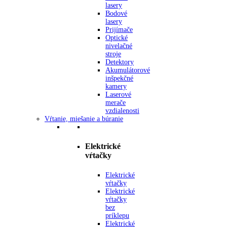
lasery
Bodové
lasery
Prijímače
Optické
nivelačné
stroje
Detektory
Akumulátorové
inšpekčné
kamery
Laserové
merače
vzdialenosti
Vŕtanie, miešanie a búranie
Elektrické
vŕtačky
Elektrické
vŕtačky
Elektrické
vŕtačky
bez
príklepu
Elektrické