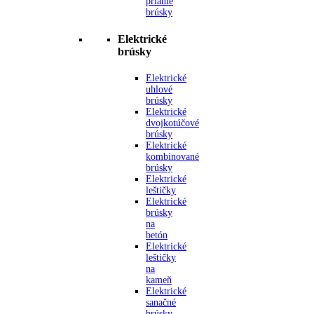
priame
brúsky
Elektrické
brúsky
Elektrické
uhlové
brúsky
Elektrické
dvojkotúčové
brúsky
Elektrické
kombinované
brúsky
Elektrické
leštičky
Elektrické
brúsky
na
betón
Elektrické
leštičky
na
kameň
Elektrické
sanačné
brúsky