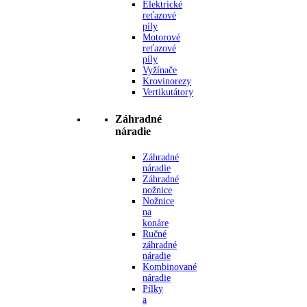
Elektrické
reťazové
píly
Motorové
reťazové
píly
Vyžínače
Krovinorezy
Vertikutátory
Záhradné
náradie
Záhradné
náradie
Záhradné
nožnice
Nožnice
na
konáre
Ručné
záhradné
náradie
Kombinované
náradie
Pílky
a