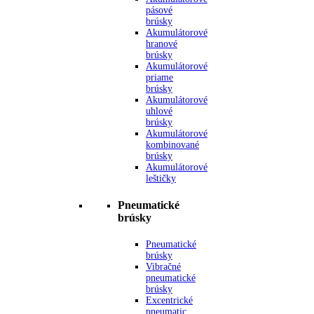
pásové
brúsky
Akumulátorové
hranové
brúsky
Akumulátorové
priame
brúsky
Akumulátorové
uhlové
brúsky
Akumulátorové
kombinované
brúsky
Akumulátorové
leštičky
Pneumatické
brúsky
Pneumatické
brúsky
Vibračné
pneumatické
brúsky
Excentrické
pneumatic