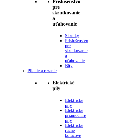
Príslušenstvo
pre
skrutkovanie
a
uťahovanie
Skrutky
Príslušenstvo
pre
skrutkovanie
a
uťahovanie
Bity
Pílenie a rezanie
Elektrické
píly
Elektrické
píly
Elektrické
priamočiare
píly
Elektrické
ručné
kotúčové