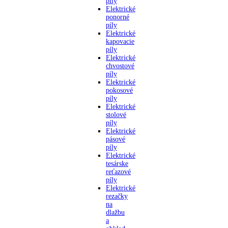
píly
Elektrické
ponorné
píly
Elektrické
kapovacie
píly
Elektrické
chvostové
píly
Elektrické
pokosové
píly
Elektrické
stolové
píly
Elektrické
pásové
píly
Elektrické
tesárske
reťazové
píly
Elektrické
rezačky
na
dlažbu
a