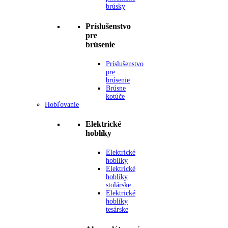
brúsky
Príslušenstvo
pre
brúsenie
Príslušenstvo
pre
brúsenie
Brúsne
kotúče
Hobľovanie
Elektrické
hoblíky
Elektrické
hoblíky
Elektrické
hoblíky
stolárske
Elektrické
hoblíky
tesárske