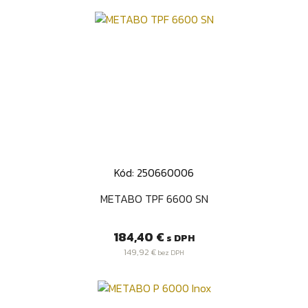
Kód: 250660006
METABO TPF 6600 SN
Cena
184,40 €
s DPH
149,92 €
bez DPH