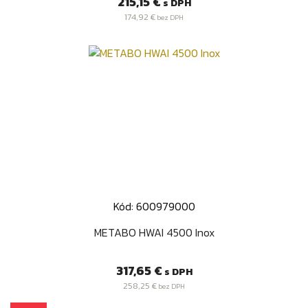
Cena
215,15 €
s DPH
174,92 €
bez DPH
Kód: 600979000
METABO HWAI 4500 Inox
Cena
317,65 €
s DPH
258,25 €
bez DPH