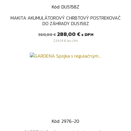
Kód: DUS158Z
MAKITA AKUMULÁTOROVÝ CHRBTOVÝ POSTREKOVAČ
DO ZÁHRADY DUS158Z
Bežná
Cena
288,00 €
s DPH
360,00 €
cena
234,14 €
bez DPH
Kód: 2976-20