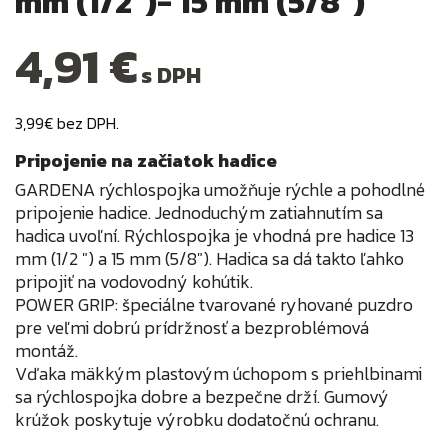
mm (1/2")- 15 mm (5/8")
4,91 €
s DPH
3,99€ bez DPH.
Pripojenie na začiatok hadice
GARDENA rýchlospojka umožňuje rýchle a pohodlné
pripojenie hadice. Jednoduchým zatiahnutím sa
hadica uvoľní. Rýchlospojka je vhodná pre hadice 13
mm (1/2 ") a 15 mm (5/8"). Hadica sa dá takto ľahko
pripojiť na vodovodný kohútik.
POWER GRIP: špeciálne tvarované ryhované puzdro
pre veľmi dobrú prídržnosť a bezproblémová
montáž.
Vďaka mäkkým plastovým úchopom s priehlbinami
sa rýchlospojka dobre a bezpečne drží. Gumový
krúžok poskytuje výrobku dodatočnú ochranu.