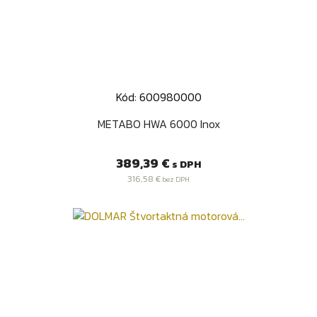
Kód: 600980000
METABO HWA 6000 Inox
Cena
389,39 €
s DPH
316,58 €
bez DPH