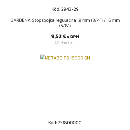
Kód: 2943-29
GARDENA Stopspojka regulačná 19 mm (3/4") / 16 mm
(5/8")
Cena
9,52 €
s DPH
7,74 €
bez DPH
Kód: 251800000