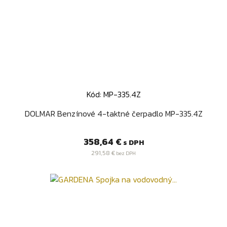
Kód: MP-335.4Z
DOLMAR Benzínové 4-taktné čerpadlo MP-335.4Z
Cena
358,64 €
s DPH
291,58 €
bez DPH