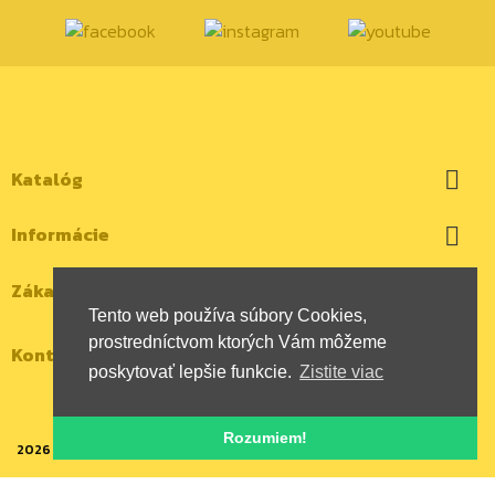
Katalóg

Informácie

Zákaznícky účet

Tento web používa súbory Cookies,
prostredníctvom ktorých Vám môžeme
Kontaktujte nás
poskytovať lepšie funkcie.
Zistite viac
Rozumiem!
2026 | Všetky autorské práva vyhradené | HYBOX Slovakia, s.r.o.