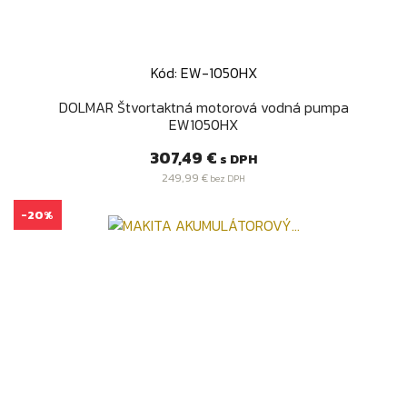
Kód: EW-1050HX
DOLMAR Štvortaktná motorová vodná pumpa
EW1050HX
Cena
307,49 €
s DPH
249,99 €
bez DPH
-20%