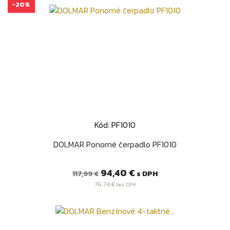
-20%
Kód: PF1010
DOLMAR Ponorné čerpadlo PF1010
Bežná
Cena
94,40 €
s DPH
117,99 €
cena
76,74 €
bez DPH