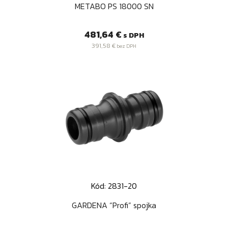
METABO PS 18000 SN
Cena
481,64 €
s DPH
391,58 €
bez DPH
Kód: 2831-20
GARDENA “Profi” spojka