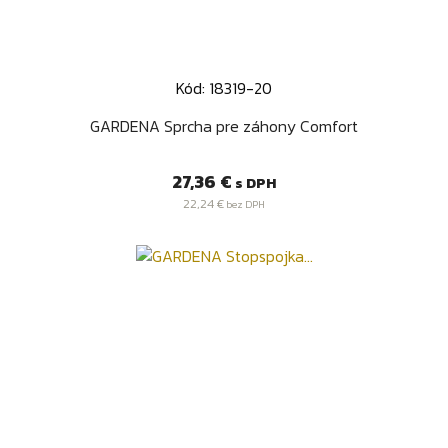
Kód: 18319-20
GARDENA Sprcha pre záhony Comfort
Cena
27,36 €
s DPH
22,24 €
bez DPH