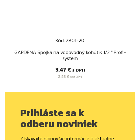
Kód: 2801-20
GARDENA Spojka na vodovodný kohútik 1/2 " Profi-
system
Cena
3,47 €
s DPH
2,83 €
bez DPH
Prihláste sa k
odberu noviniek
Získavajte najnovšie informácie a aktuálne