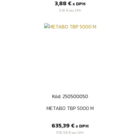
Cena
3,88 €
s DPH
3,16 €
bez DPH
Kód: 250500050
METABO TBP 5000 M
Cena
635,39 €
s DPH
516,58 €
bez DPH