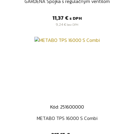
GARDENA Spojka s regulačným ventilom
Cena
11,37 €
s DPH
9,24 €
bez DPH
Kód: 251600000
METABO TPS 16000 S Combi