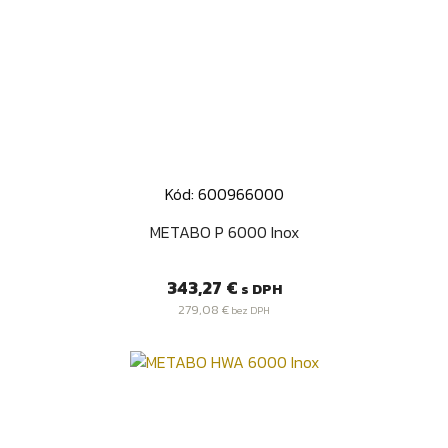
Kód: 600966000
METABO P 6000 Inox
Cena
343,27 €
s DPH
279,08 €
bez DPH