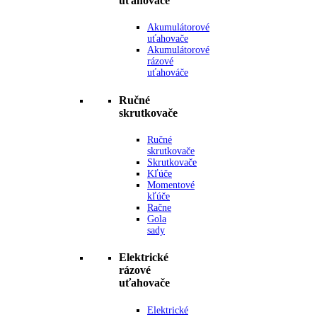
uťahovače
Akumulátorové
uťahovače
Akumulátorové
rázové
uťahováče
Ručné
skrutkovače
Ručné
skrutkovače
Skrutkovače
Kľúče
Momentové
kľúče
Račne
Gola
sady
Elektrické
rázové
uťahovače
Elektrické