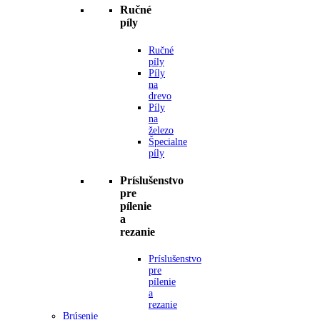
Ručné
píly
Ručné
píly
Píly
na
drevo
Píly
na
železo
Špecialne
píly
Príslušenstvo
pre
pílenie
a
rezanie
Príslušenstvo
pre
pílenie
a
rezanie
Brúsenie