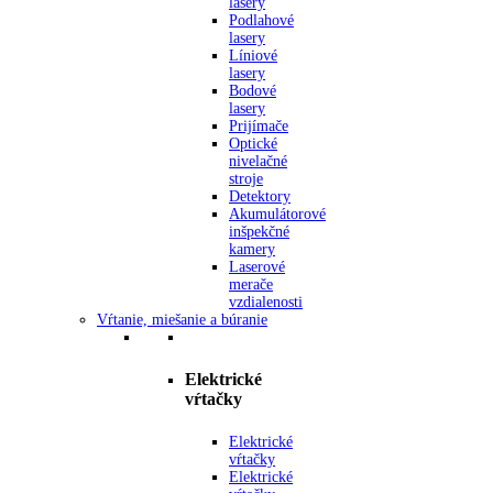
lasery
Podlahové
lasery
Líniové
lasery
Bodové
lasery
Prijímače
Optické
nivelačné
stroje
Detektory
Akumulátorové
inšpekčné
kamery
Laserové
merače
vzdialenosti
Vŕtanie, miešanie a búranie
Elektrické
vŕtačky
Elektrické
vŕtačky
Elektrické