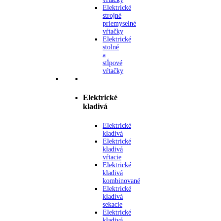
Elektrické
strojné
priemyselné
vŕtačky
Elektrické
stolné
a
stĺpové
vŕtačky
Elektrické
kladivá
Elektrické
kladivá
Elektrické
kladivá
vŕtacie
Elektrické
kladivá
kombinované
Elektrické
kladivá
sekacie
Elektrické
kladivá