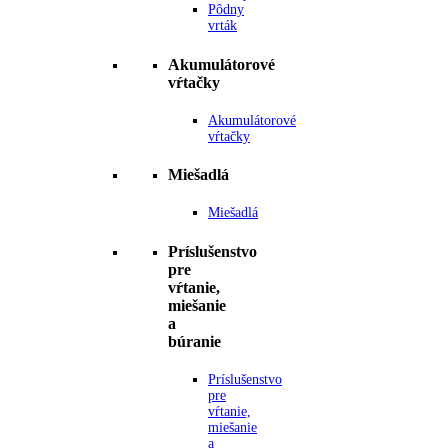
Pôdny
vrták
Akumulátorové
vŕtačky
Akumulátorové
vŕtačky
Miešadlá
Miešadlá
Príslušenstvo
pre
vŕtanie,
miešanie
a
búranie
Príslušenstvo
pre
vŕtanie,
miešanie
a