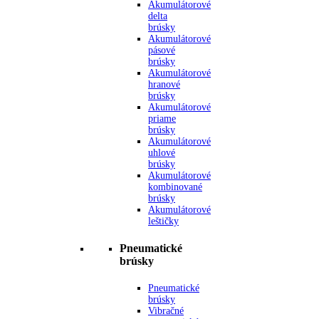
Akumulátorové
delta
brúsky
Akumulátorové
pásové
brúsky
Akumulátorové
hranové
brúsky
Akumulátorové
priame
brúsky
Akumulátorové
uhlové
brúsky
Akumulátorové
kombinované
brúsky
Akumulátorové
leštičky
Pneumatické
brúsky
Pneumatické
brúsky
Vibračné