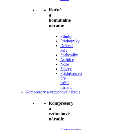
Ručné
a
komunálne
náradie
Pilníky
Priebojníky
Drôtené
kefy
Sťahováky
Nožnice
Nože
Sekery
Príslušenstvo
pre
ručné
náradie
Kompresory a vzduchové náradie
Kompresory
a
vzduchové
náradie