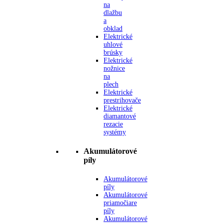
na
dlažbu
a
obklad
Elektrické
uhlové
brúsky
Elektrické
nožnice
na
plech
Elektrické
prestrihovače
Elektrické
diamantové
rezacie
systémy
Akumulátorové
píly
Akumulátorové
píly
Akumulátorové
priamočiare
píly
Akumulátorové