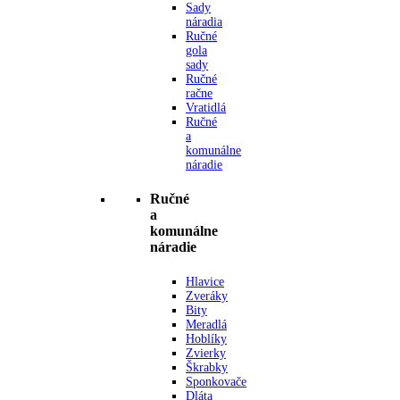
Sady
náradia
Ručné
gola
sady
Ručné
račne
Vratidlá
Ručné
a
komunálne
náradie
Ručné
a
komunálne
náradie
Hlavice
Zveráky
Bity
Meradlá
Hoblíky
Zvierky
Škrabky
Sponkovače
Dláta