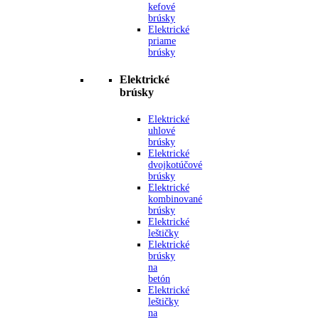
kefové
brúsky
Elektrické
priame
brúsky
Elektrické
brúsky
Elektrické
uhlové
brúsky
Elektrické
dvojkotúčové
brúsky
Elektrické
kombinované
brúsky
Elektrické
leštičky
Elektrické
brúsky
na
betón
Elektrické
leštičky
na