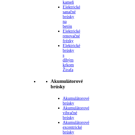
kameň
Elektrické
sanačné
brúsky
na
betón
Elektrické
renovačné
frézky
Elektrické
brúsky
s
dlhým
krkom
Žirafa
Akumulátorové
brúsky
Akumulátorové
brúsky
Akumulátorové
vibračné
brúsky
Akumulátorové
excentrické
brúsky