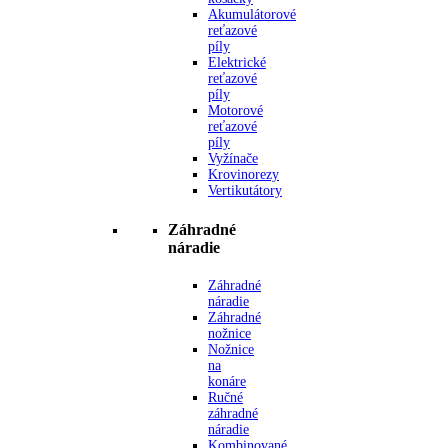
Akumulátorové
reťazové
píly
Elektrické
reťazové
píly
Motorové
reťazové
píly
Vyžínače
Krovinorezy
Vertikutátory
Záhradné
náradie
Záhradné
náradie
Záhradné
nožnice
Nožnice
na
konáre
Ručné
záhradné
náradie
Kombinované