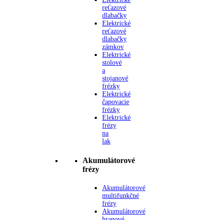
reťazové
dlabačky
Elektrické
reťazové
dlabačky
zámkov
Elektrické
stolové
a
stojanové
frézky
Elektrické
čapovacie
frézky
Elektrické
frézy
na
lak
Akumulátorové
frézy
Akumulátorové
multifunkčné
frézy
Akumulátorové
hranové