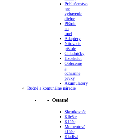
Príslušenstvo
pre
vybavenie
dielne
Pištole
na
tmel
Adaptéry
Nitovacie
pištole
Chladničky
Exoskelet
Oblečenie
a
ochranné
prvky
Akumulátory
Ručné a komunálne náradie
Ostatné
Skrutkovače
Kliešte
Kľúče
Momentové
kľúče
Kladivá