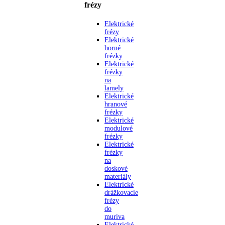
frézy
Elektrické
frézy
Elektrické
horné
frézky
Elektrické
frézky
na
lamely
Elektrické
hranové
frézky
Elektrické
modulové
frézky
Elektrické
frézky
na
doskové
materiály
Elektrické
drážkovacie
frézy
do
muriva
Elektrické