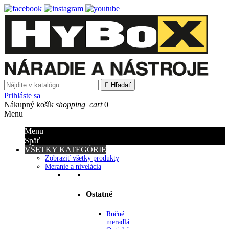

Hľadať
Prihláste sa
Nákupný košík
shopping_cart
0
Menu
Menu
Späť
VŠETKY KATEGÓRIE
Zobraziť všetky produkty
Meranie a nivelácia
Ostatné
Ručné
meradlá