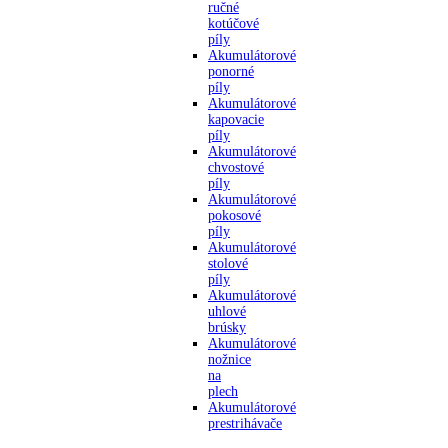
ručné
kotúčové
píly
Akumulátorové
ponorné
píly
Akumulátorové
kapovacie
píly
Akumulátorové
chvostové
píly
Akumulátorové
pokosové
píly
Akumulátorové
stolové
píly
Akumulátorové
uhlové
brúsky
Akumulátorové
nožnice
na
plech
Akumulátorové
prestrihávače