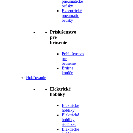
pneumatické
brúsky
Excentrické
pneumatic
brúsky
Príslušenstvo
pre
brúsenie
Príslušenstvo
pre
brúsenie
Brúsne
kotúče
Hobľovanie
Elektrické
hoblíky
Elektrické
hoblíky
Elektrické
hoblíky
stolárske
Elektrické