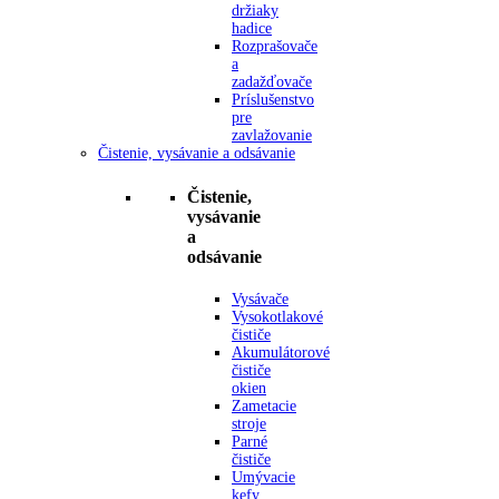
držiaky
hadice
Rozprašovače
a
zadažďovače
Príslušenstvo
pre
zavlažovanie
Čistenie, vysávanie a odsávanie
Čistenie,
vysávanie
a
odsávanie
Vysávače
Vysokotlakové
čističe
Akumulátorové
čističe
okien
Zametacie
stroje
Parné
čističe
Umývacie
kefy