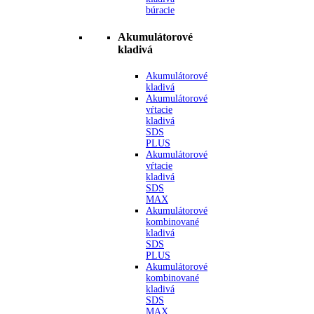
búracie
Akumulátorové
kladivá
Akumulátorové
kladivá
Akumulátorové
vŕtacie
kladivá
SDS
PLUS
Akumulátorové
vŕtacie
kladivá
SDS
MAX
Akumulátorové
kombinované
kladivá
SDS
PLUS
Akumulátorové
kombinované
kladivá
SDS
MAX