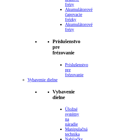
frézy
Akumulátorové
čapovacie
frézky
Akumulátorové
frézy
Príslušenstvo
pre
frézovanie
Príslušenstvo
pre
frézovanie
Vybavenie dielne
Vybavenie
dielne
Úložné
systémy
na
náradie
Manipulačná
technika
Nabíjačky