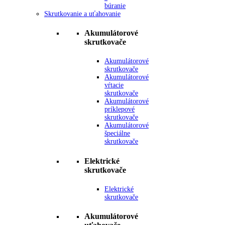
búranie
Skrutkovanie a uťahovanie
Akumulátorové
skrutkovače
Akumulátorové
skrutkovače
Akumulátorové
vŕtacie
skrutkovače
Akumulátorové
príklepové
skrutkovače
Akumulátorové
špeciálne
skrutkovače
Elektrické
skrutkovače
Elektrické
skrutkovače
Akumulátorové