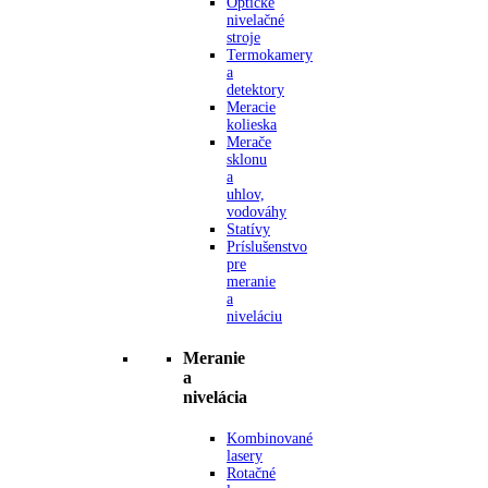
Optické
nivelačné
stroje
Termokamery
a
detektory
Meracie
kolieska
Merače
sklonu
a
uhlov,
vodováhy
Statívy
Príslušenstvo
pre
meranie
a
niveláciu
Meranie
a
nivelácia
Kombinované
lasery
Rotačné