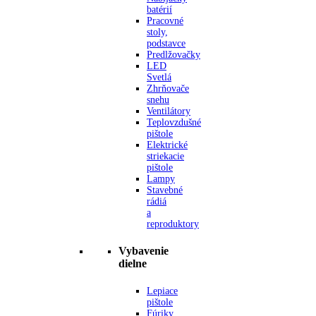
batérií
Pracovné
stoly,
podstavce
Predlžovačky
LED
Svetlá
Zhrňovače
snehu
Ventilátory
Teplovzdušné
pištole
Elektrické
striekacie
pištole
Lampy
Stavebné
rádiá
a
reproduktory
Vybavenie
dielne
Lepiace
pištole
Fúriky