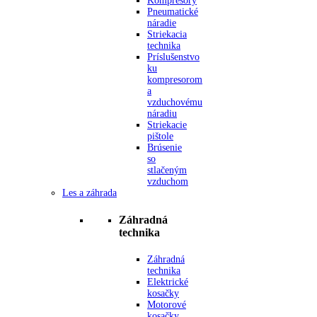
Kompresory
Pneumatické
náradie
Striekacia
technika
Príslušenstvo
ku
kompresorom
a
vzduchovému
náradiu
Striekacie
pištole
Brúsenie
so
stlačeným
vzduchom
Les a záhrada
Záhradná
technika
Záhradná
technika
Elektrické
kosačky
Motorové
kosačky