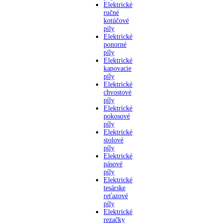
Elektrické
ručné
kotúčové
píly
Elektrické
ponorné
píly
Elektrické
kapovacie
píly
Elektrické
chvostové
píly
Elektrické
pokosové
píly
Elektrické
stolové
píly
Elektrické
pásové
píly
Elektrické
tesárske
reťazové
píly
Elektrické
rezačky