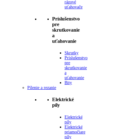
rázové
uťahovače
Príslušenstvo
pre
skrutkovanie
a
uťahovanie
Skrutky
Príslušenstvo
pre
skrutkovanie
a
uťahovanie
Bity
Pílenie a rezanie
Elektrické
píly
Elektrické
píly
Elektrické
priamočiare
píly