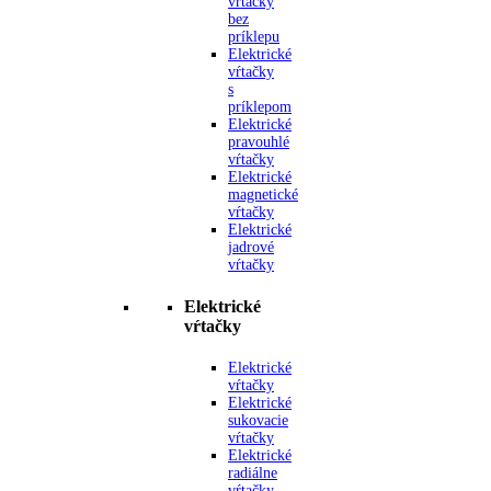
vŕtačky
bez
príklepu
Elektrické
vŕtačky
s
príklepom
Elektrické
pravouhlé
vŕtačky
Elektrické
magnetické
vŕtačky
Elektrické
jadrové
vŕtačky
Elektrické
vŕtačky
Elektrické
vŕtačky
Elektrické
sukovacie
vŕtačky
Elektrické
radiálne
vŕtačky