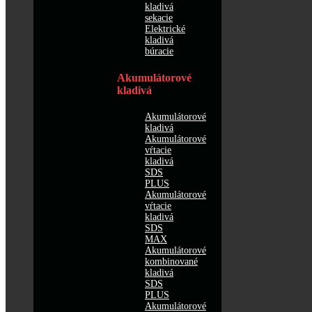
kladivá
sekacie
Elektrické
kladivá
búracie
Akumulátorové
kladivá
Akumulátorové
kladivá
Akumulátorové
vŕtacie
kladivá
SDS
PLUS
Akumulátorové
vŕtacie
kladivá
SDS
MAX
Akumulátorové
kombinované
kladivá
SDS
PLUS
Akumulátorové