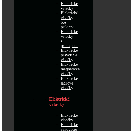
Elektrické
vŕtačky
Elektrické
vŕtačky
bez
príklepu
Elektrické
vŕtačky
s
príklepom
Elektrické
pravouhlé
vŕtačky
Elektrické
magnetické
vŕtačky
Elektrické
jadrové
vŕtačky
Elektrické
vŕtačky
Elektrické
vŕtačky
Elektrické
sukovacie