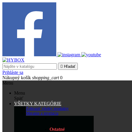

Hľadať
Prihláste sa
Nákupný košík
shopping_cart
0
Menu
Menu
Späť
VŠETKY KATEGÓRIE
Zobraziť všetky produkty
Meranie a nivelácia
Ostatné