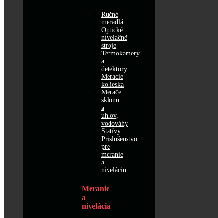
Ručné
meradlá
Optické
nivelačné
stroje
Termokamery
a
detektory
Meracie
kolieska
Merače
sklonu
a
uhlov,
vodováhy
Statívy
Príslušenstvo
pre
meranie
a
niveláciu
Meranie
a
nivelácia