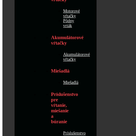
Motorové
vŕtačky
Pôdny
vrták
Akumulátorové
vŕtačky
Akumulátorové
vŕtačky
Miešadlá
Miešadlá
Príslušenstvo
pre
vŕtanie,
miešanie
a
búranie
Príslušenstvo