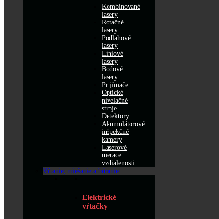
Kombinované
lasery
Rotačné
lasery
Podlahové
lasery
Líniové
lasery
Bodové
lasery
Prijímače
Optické
nivelačné
stroje
Detektory
Akumulátorové
inšpekčné
kamery
Laserové
merače
vzdialenosti
Vŕtanie, miešanie a búranie
Elektrické
vŕtačky