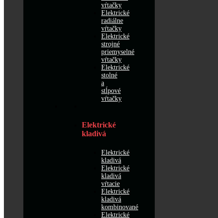
vŕtačky
Elektrické
radiálne
vŕtačky
Elektrické
strojné
priemyselné
vŕtačky
Elektrické
stolné
a
stĺpové
vŕtačky
Elektrické
kladivá
Elektrické
kladivá
Elektrické
kladivá
vŕtacie
Elektrické
kladivá
kombinované
Elektrické