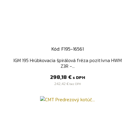
Kód: F195-16561
IGM 195 Hrúbkovacia špirálová fréza pozitívna HWM
Z3R -...
Cena
298,18 €
s DPH
242,42 €
bez DPH