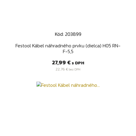
Kód: 203899
Festool Kábel náhradného prvku (dielca) H05 RN-
F-5,5
Cena
27,99 €
s DPH
22,76 €
bez DPH