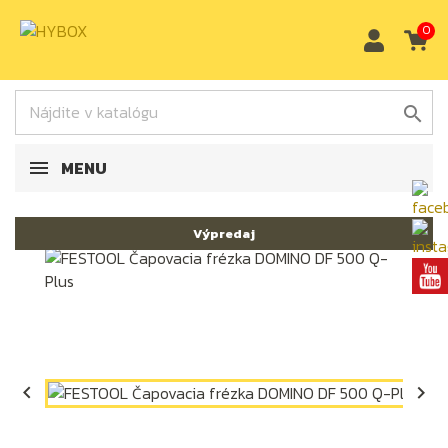
0

MENU
Výpredaj

