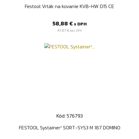
Festool Vrták na kovanie KVB-HW D15 CE
Cena
58,88 €
s DPH
47,87 €
bez DPH
Kód: 576793
FESTOOL Systainer³ SORT-SYS3 M 187 DOMINO