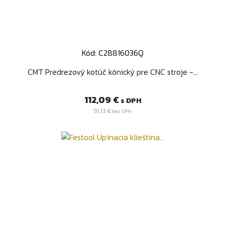
Kód: C28816036Q
CMT Predrezový kotúč kónický pre CNC stroje -...
Cena
112,09 €
s DPH
91,13 €
bez DPH