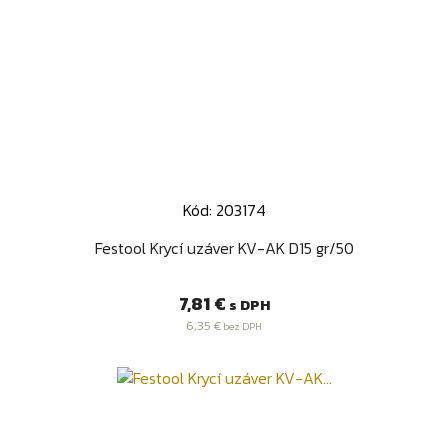
Kód: 203174
Festool Krycí uzáver KV-AK D15 gr/50
Cena
7,81 €
s DPH
6,35 €
bez DPH