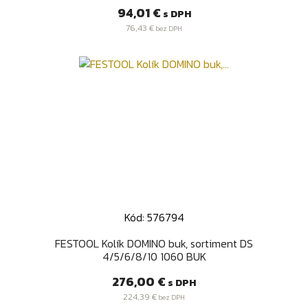
Cena
94,01 €
s DPH
76,43 €
bez DPH
Kód: 576794
FESTOOL Kolík DOMINO buk, sortiment DS
4/5/6/8/10 1060 BUK
Cena
276,00 €
s DPH
224,39 €
bez DPH