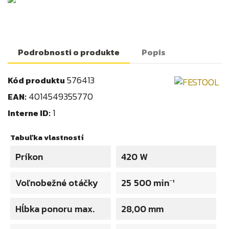
Podrobnosti o produkte
Popis
576413
Kód produktu
4014549355770
EAN:
1
Interne ID:
Tabuľka vlastností
Príkon
420 W
Voľnobežné otáčky
25 500 min⁻¹
Hĺbka ponoru max.
28,00 mm