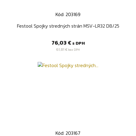
Kód: 203169
Festool Spojky stredných strán MSV-LR32 D8/25
Cena
76,03 €
s DPH
61,81 €
bez DPH
Kód: 203167