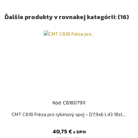
Ďalšie produkty v rovnakej kategórii: (16)
Kód: C81807911
CMT C818 Fréza pro rybinový spoj - D7,9x6 L43 18st....
Cena
40,75 €
s DPH