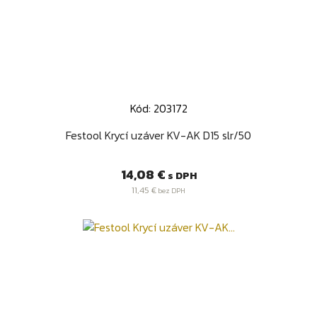
Kód: 203172
Festool Krycí uzáver KV-AK D15 slr/50
Cena
14,08 €
s DPH
11,45 €
bez DPH