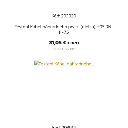
Kód: 203920
Festool Kábel náhradného prvku (dielca) H05 RN-
F-7,5
Cena
31,05 €
s DPH
25,24 €
bez DPH
Kód: 203914