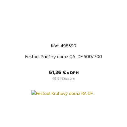
Kód: 498590
Festool Priečny doraz QA-DF 500/700
Cena
61,26 €
s DPH
49,81 €
bez DPH