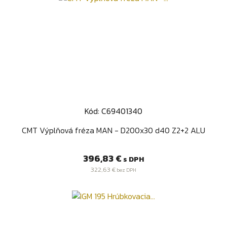
Kód: C69401340
CMT Výplňová fréza MAN - D200x30 d40 Z2+2 ALU
Cena
396,83 €
s DPH
322,63 €
bez DPH