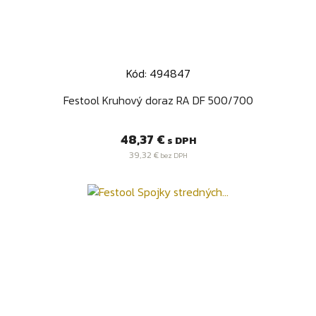
Kód: 494847
Festool Kruhový doraz RA DF 500/700
Cena
48,37 €
s DPH
39,32 €
bez DPH