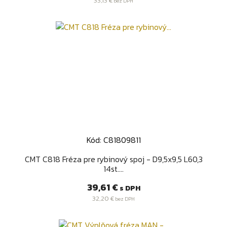
33,13 €
bez DPH
Kód: C81809811
CMT C818 Fréza pre rybinový spoj - D9,5x9,5 L60,3
14st....
Cena
39,61 €
s DPH
32,20 €
bez DPH