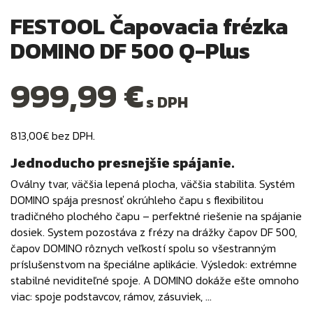
FESTOOL Čapovacia frézka
DOMINO DF 500 Q-Plus
999,99 €
s DPH
813,00€ bez DPH.
Jednoducho presnejšie spájanie.
Oválny tvar, väčšia lepená plocha, väčšia stabilita. Systém
DOMINO spája presnosť okrúhleho čapu s flexibilitou
tradičného plochého čapu – perfektné riešenie na spájanie
dosiek. System pozostáva z frézy na drážky čapov DF 500,
čapov DOMINO rôznych veľkostí spolu so všestranným
príslušenstvom na špeciálne aplikácie. Výsledok: extrémne
stabilné neviditeľné spoje. A DOMINO dokáže ešte omnoho
viac: spoje podstavcov, rámov, zásuviek, …