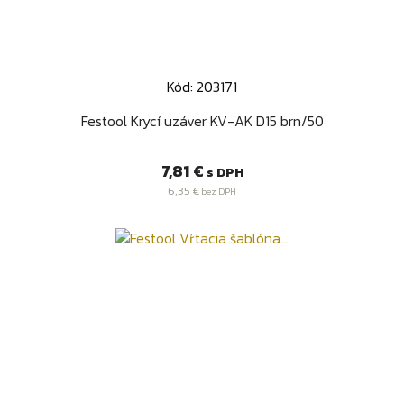
Kód: 203171
Festool Krycí uzáver KV-AK D15 brn/50
Cena
7,81 €
s DPH
6,35 €
bez DPH