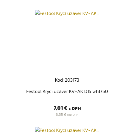
Kód: 203173
Festool Krycí uzáver KV-AK D15 wht/50
Cena
7,81 €
s DPH
6,35 €
bez DPH