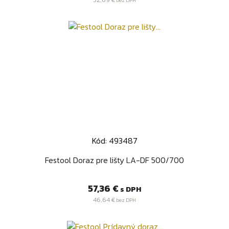
bez DPH
Kód: 493487
Festool Doraz pre lišty LA-DF 500/700
Cena
57,36 €
s DPH
46,64 €
bez DPH