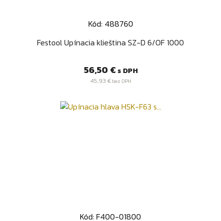
Kód: 488760
Festool Upínacia klieština SZ-D 6/OF 1000
Cena
56,50 €
s DPH
45,93 €
bez DPH
Kód: F400-01800