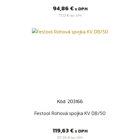
Cena
94,86 €
s DPH
77,12 €
bez DPH
Kód: 203166
Festool Rohová spojka KV D8/50
Cena
119,63 €
s DPH
97,26 €
bez DPH