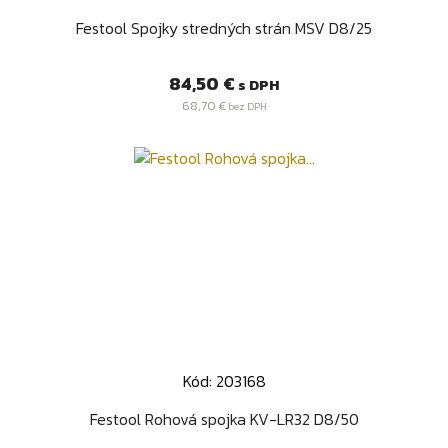
Festool Spojky stredných strán MSV D8/25
Cena
84,50 €
s DPH
68,70 €
bez DPH
Kód: 203168
Festool Rohová spojka KV-LR32 D8/50