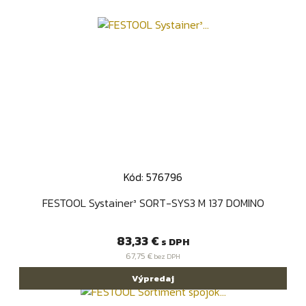
Kód: 576796
FESTOOL Systainer³ SORT-SYS3 M 137 DOMINO
Cena
83,33 €
s DPH
67,75 €
bez DPH
Výpredaj