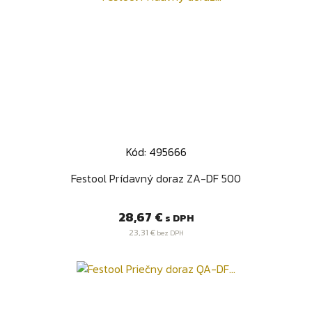
Kód: 495666
Festool Prídavný doraz ZA-DF 500
Cena
28,67 €
s DPH
23,31 €
bez DPH