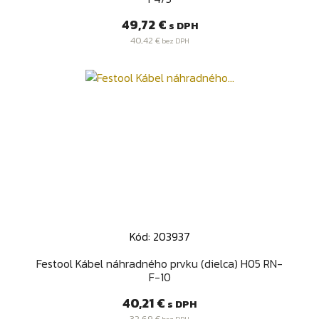
Cena
49,72 €
s DPH
40,42 €
bez DPH
Kód: 203937
Festool Kábel náhradného prvku (dielca) H05 RN-
F-10
Cena
40,21 €
s DPH
32,69 €