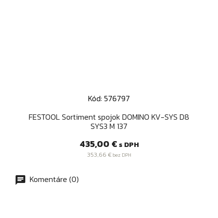
Kód: 576797
FESTOOL Sortiment spojok DOMINO KV-SYS D8
SYS3 M 137
Cena
435,00 €
s DPH
353,66 €
bez DPH
Komentáre (0)