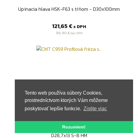
Upínacia hlava HSK-F63 s tŕňom - D30x100mm
Cena
121,65 €
s DPH
98,90 €
bez DPH
Tento web používa súbory Cookies,
prostredníctvom ktorých Vám môžeme
poskytovať lepšie funkcie.
Zistite viac
Kód: C95904011
Rozumiem!
CMT C959 Profilová fréza s ložiskom CMT - R4
D28,7x13 S-8 HM