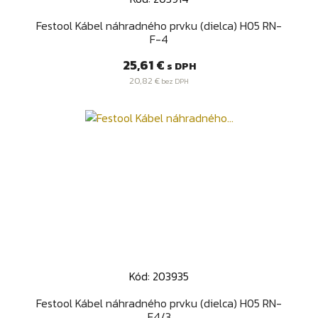
Festool Kábel náhradného prvku (dielca) H05 RN-
F-4
Cena
25,61 €
s DPH
20,82 €
bez DPH
Kód: 203935
Festool Kábel náhradného prvku (dielca) H05 RN-
F4/3