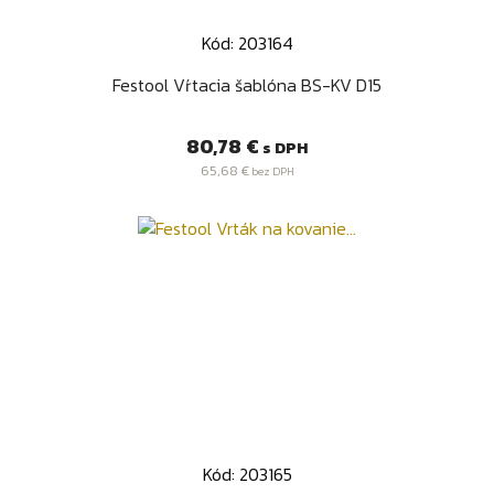
Kód: 203164
Festool Vŕtacia šablóna BS-KV D15
Cena
80,78 €
s DPH
65,68 €
bez DPH
Kód: 203165