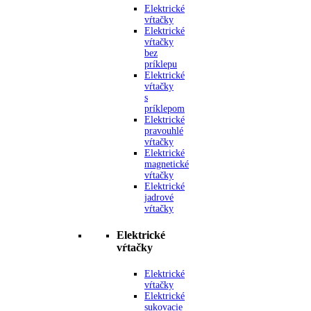
Elektrické
vŕtačky
Elektrické
vŕtačky
bez
príklepu
Elektrické
vŕtačky
s
príklepom
Elektrické
pravouhlé
vŕtačky
Elektrické
magnetické
vŕtačky
Elektrické
jadrové
vŕtačky
Elektrické
vŕtačky
Elektrické
vŕtačky
Elektrické
sukovacie