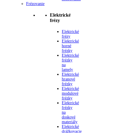
Frézovanie
Elektrické
frézy
Elektrické
frézy
Elektrické
horné
frézky
Elektrické
frézky
na
lamely
Elektrické
hranové
frézky
Elektrické
modulové
frézky
Elektrické
frézky
na
doskové
materiály
Elektrické
drážkovacie