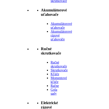
skrutkovače
Akumulátorové
uťahovače
Akumulátorové
uťahovače
Akumulátorové
rázové
uťahováče
Ručné
skrutkovače
Ručné
skrutkovače
Skrutkovače
Kľúče
Momentové
kľúče
Račne
Gola
sady
Elektrické
rázové