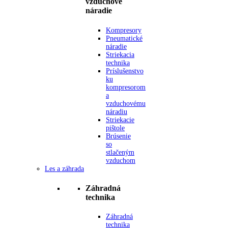
vzduchové
náradie
Kompresory
Pneumatické
náradie
Striekacia
technika
Príslušenstvo
ku
kompresorom
a
vzduchovému
náradiu
Striekacie
pištole
Brúsenie
so
stlačeným
vzduchom
Les a záhrada
Záhradná
technika
Záhradná
technika