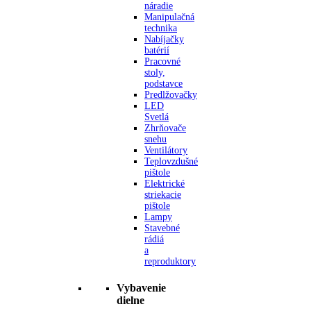
náradie
Manipulačná
technika
Nabíjačky
batérií
Pracovné
stoly,
podstavce
Predlžovačky
LED
Svetlá
Zhrňovače
snehu
Ventilátory
Teplovzdušné
pištole
Elektrické
striekacie
pištole
Lampy
Stavebné
rádiá
a
reproduktory
Vybavenie
dielne