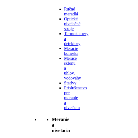
Ručné
meradlá
Optické
nivelačné
stroje
Termokamery
a
detektory
Meracie
kolieska
Merače
sklonu
a
uhlov,
vodováhy
Statívy
Príslušenstvo
pre
meranie
a
niveláciu
Meranie
a
nivelácia