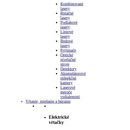
Kombinované
lasery
Rotačné
lasery
Podlahové
lasery
Líniové
lasery
Bodové
lasery
Prijímače
Optické
nivelačné
stroje
Detektory
Akumulátorové
inšpekčné
kamery
Laserové
merače
vzdialenosti
Vŕtanie, miešanie a búranie
Elektrické
vŕtačky