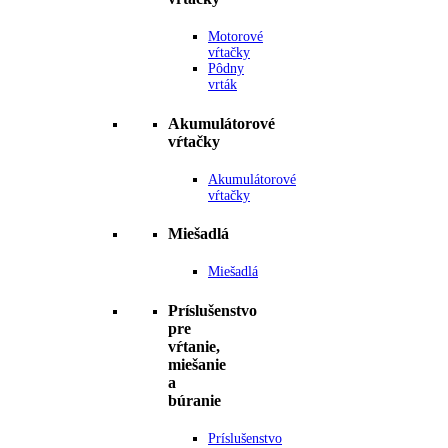
Motorové
vŕtačky
Pôdny
vrták
Akumulátorové
vŕtačky
Akumulátorové
vŕtačky
Miešadlá
Miešadlá
Príslušenstvo
pre
vŕtanie,
miešanie
a
búranie
Príslušenstvo