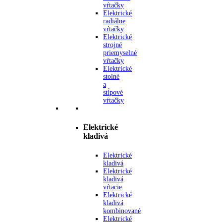
vŕtačky
Elektrické
radiálne
vŕtačky
Elektrické
strojné
priemyselné
vŕtačky
Elektrické
stolné
a
stĺpové
vŕtačky
Elektrické
kladivá
Elektrické
kladivá
Elektrické
kladivá
vŕtacie
Elektrické
kladivá
kombinované
Elektrické