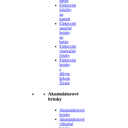
betón
Elektrické
leštičky
na
kameň
Elektrické
sanačné
brúsky
na
betón
Elektrické
renovačné
frézky
Elektrické
brúsky
s
dlhým
krkom
Žirafa
Akumulátorové
brúsky
Akumulátorové
brúsky
Akumulátorové
vibračné