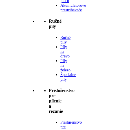
plech
Akumulátorové
prestrihávače
Ručné
píly
Ručné
píly
Píly
na
drevo
Píly
na
železo
Špecialne
píly
Príslušenstvo
pre
pílenie
a
rezanie
Príslušenstvo
pre