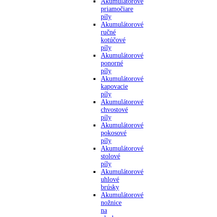
Akumulátorové
priamočiare
píly
Akumulátorové
ručné
kotúčové
píly
Akumulátorové
ponorné
píly
Akumulátorové
kapovacie
píly
Akumulátorové
chvostové
píly
Akumulátorové
pokosové
píly
Akumulátorové
stolové
píly
Akumulátorové
uhlové
brúsky
Akumulátorové
nožnice
na