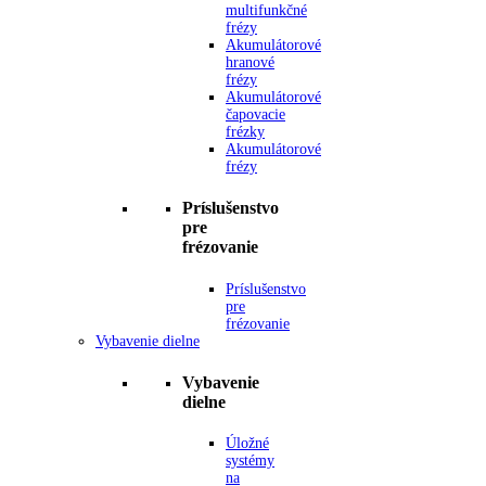
multifunkčné
frézy
Akumulátorové
hranové
frézy
Akumulátorové
čapovacie
frézky
Akumulátorové
frézy
Príslušenstvo
pre
frézovanie
Príslušenstvo
pre
frézovanie
Vybavenie dielne
Vybavenie
dielne
Úložné
systémy
na