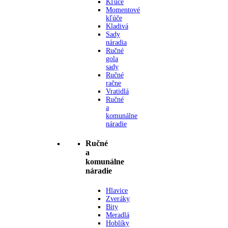
Kľúče
Momentové
kľúče
Kladivá
Sady
náradia
Ručné
gola
sady
Ručné
račne
Vratidlá
Ručné
a
komunálne
náradie
Ručné
a
komunálne
náradie
Hlavice
Zveráky
Bity
Meradlá
Hoblíky