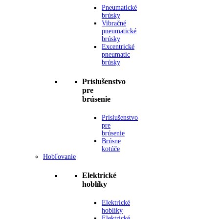
Pneumatické
brúsky
Vibračné
pneumatické
brúsky
Excentrické
pneumatic
brúsky
Príslušenstvo
pre
brúsenie
Príslušenstvo
pre
brúsenie
Brúsne
kotúče
Hobľovanie
Elektrické
hoblíky
Elektrické
hoblíky
Elektrické