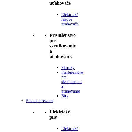
uťahovače
Elektrické
rázové
uťahovače
Príslušenstvo
pre
skrutkovanie
a
uťahovanie
Skrutky
Príslušenstvo
pre
skrutkovanie
a
uťahovanie
Bity
Pílenie a rezanie
Elektrické
píly
Elektrické