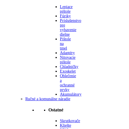
Lepiace
pištole
Fúriky
Príslušenstvo
pre
vybavenie
dielne
Pištole
na
tmel
Adaptéry
Nitovacie
pištole
Chladničky
Exoskelet
Oblečenie
a
ochranné
prvky
Akumulátory
Ručné a komunálne náradie
Ostatné
Skrutkovače
Kliešte