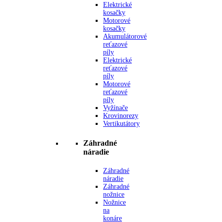
Elektrické
kosačky
Motorové
kosačky
Akumulátorové
reťazové
píly
Elektrické
reťazové
píly
Motorové
reťazové
píly
Vyžínače
Krovinorezy
Vertikutátory
Záhradné
náradie
Záhradné
náradie
Záhradné
nožnice
Nožnice
na
konáre