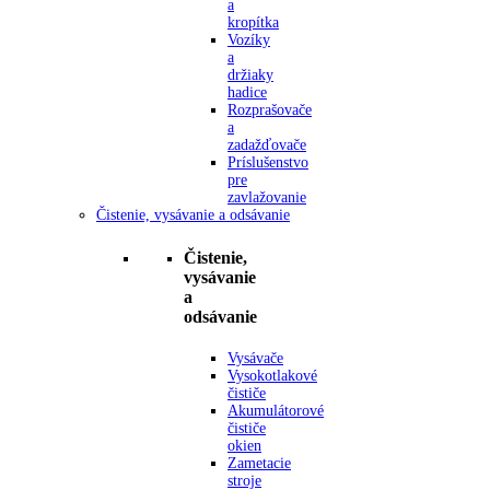
a
kropítka
Vozíky
a
držiaky
hadice
Rozprašovače
a
zadažďovače
Príslušenstvo
pre
zavlažovanie
Čistenie, vysávanie a odsávanie
Čistenie,
vysávanie
a
odsávanie
Vysávače
Vysokotlakové
čističe
Akumulátorové
čističe
okien
Zametacie
stroje