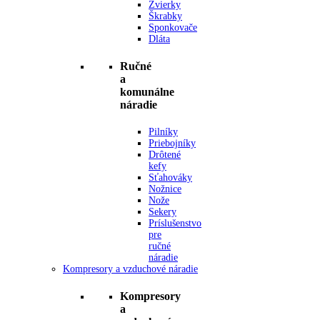
Zvierky
Škrabky
Sponkovače
Dláta
Ručné
a
komunálne
náradie
Pilníky
Priebojníky
Drôtené
kefy
Sťahováky
Nožnice
Nože
Sekery
Príslušenstvo
pre
ručné
náradie
Kompresory a vzduchové náradie
Kompresory
a