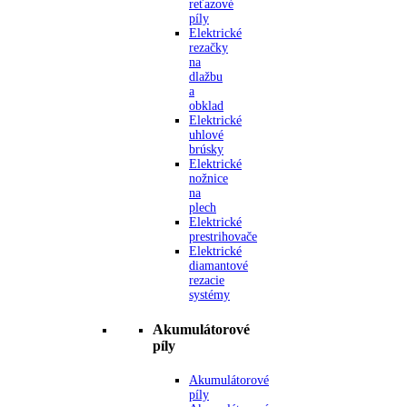
reťazové
píly
Elektrické
rezačky
na
dlažbu
a
obklad
Elektrické
uhlové
brúsky
Elektrické
nožnice
na
plech
Elektrické
prestrihovače
Elektrické
diamantové
rezacie
systémy
Akumulátorové
píly
Akumulátorové
píly