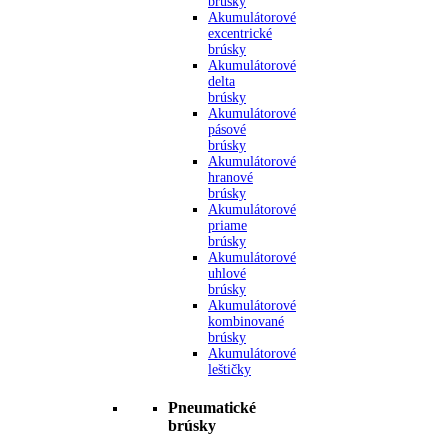
brúsky
Akumulátorové
excentrické
brúsky
Akumulátorové
delta
brúsky
Akumulátorové
pásové
brúsky
Akumulátorové
hranové
brúsky
Akumulátorové
priame
brúsky
Akumulátorové
uhlové
brúsky
Akumulátorové
kombinované
brúsky
Akumulátorové
leštičky
Pneumatické
brúsky