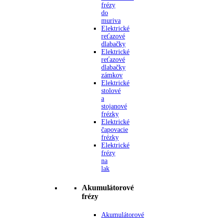
frézy
do
muriva
Elektrické
reťazové
dlabačky
Elektrické
reťazové
dlabačky
zámkov
Elektrické
stolové
a
stojanové
frézky
Elektrické
čapovacie
frézky
Elektrické
frézy
na
lak
Akumulátorové
frézy
Akumulátorové