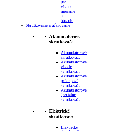
pre
vŕtanie,
miešanie
a
búranie
Skrutkovanie a uťahovanie
Akumulátorové
skrutkovače
Akumulátorové
skrutkovače
Akumulátorové
vŕtacie
skrutkovače
Akumulátorové
príklepové
skrutkovače
Akumulátorové
špeciálne
skrutkovače
Elektrické
skrutkovače
Elektrické