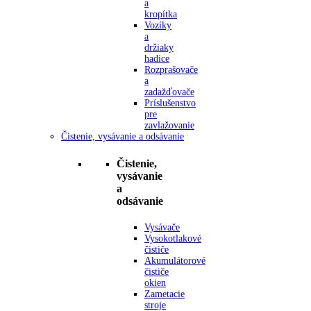
a
kropítka
Vozíky
a
držiaky
hadice
Rozprašovače
a
zadažďovače
Príslušenstvo
pre
zavlažovanie
Čistenie, vysávanie a odsávanie
Čistenie,
vysávanie
a
odsávanie
Vysávače
Vysokotlakové
čističe
Akumulátorové
čističe
okien
Zametacie
stroje