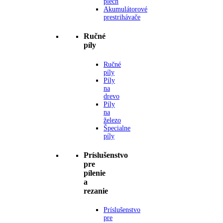
plech
Akumulátorové
prestrihávače
Ručné
píly
Ručné
píly
Píly
na
drevo
Píly
na
železo
Špecialne
píly
Príslušenstvo
pre
pílenie
a
rezanie
Príslušenstvo
pre