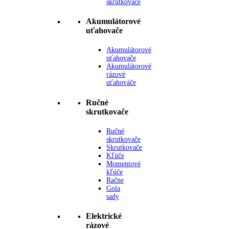
skrutkovače
Akumulátorové
uťahovače
Akumulátorové
uťahovače
Akumulátorové
rázové
uťahováče
Ručné
skrutkovače
Ručné
skrutkovače
Skrutkovače
Kľúče
Momentové
kľúče
Račne
Gola
sady
Elektrické
rázové