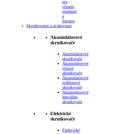
pre
vŕtanie,
miešanie
a
búranie
Skrutkovanie a uťahovanie
Akumulátorové
skrutkovače
Akumulátorové
skrutkovače
Akumulátorové
vŕtacie
skrutkovače
Akumulátorové
príklepové
skrutkovače
Akumulátorové
špeciálne
skrutkovače
Elektrické
skrutkovače
Elektrické