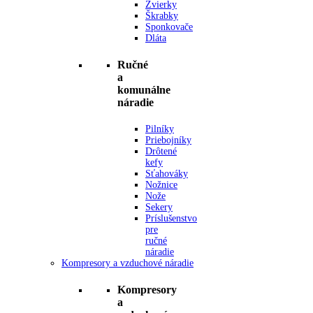
Zvierky
Škrabky
Sponkovače
Dláta
Ručné
a
komunálne
náradie
Pilníky
Priebojníky
Drôtené
kefy
Sťahováky
Nožnice
Nože
Sekery
Príslušenstvo
pre
ručné
náradie
Kompresory a vzduchové náradie
Kompresory
a