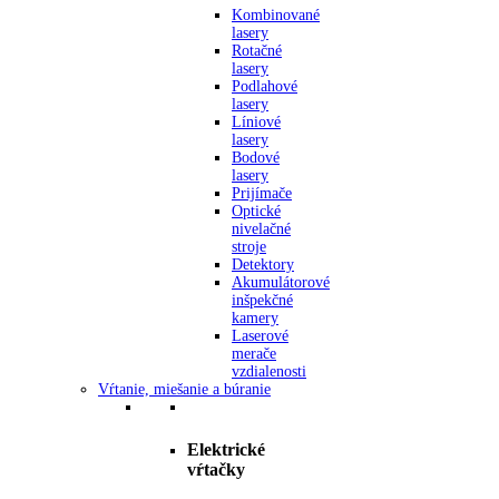
Kombinované
lasery
Rotačné
lasery
Podlahové
lasery
Líniové
lasery
Bodové
lasery
Prijímače
Optické
nivelačné
stroje
Detektory
Akumulátorové
inšpekčné
kamery
Laserové
merače
vzdialenosti
Vŕtanie, miešanie a búranie
Elektrické
vŕtačky