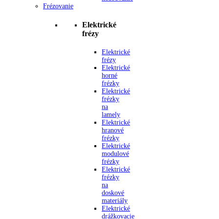
Frézovanie
Elektrické
frézy
Elektrické
frézy
Elektrické
horné
frézky
Elektrické
frézky
na
lamely
Elektrické
hranové
frézky
Elektrické
modulové
frézky
Elektrické
frézky
na
doskové
materiály
Elektrické
drážkovacie