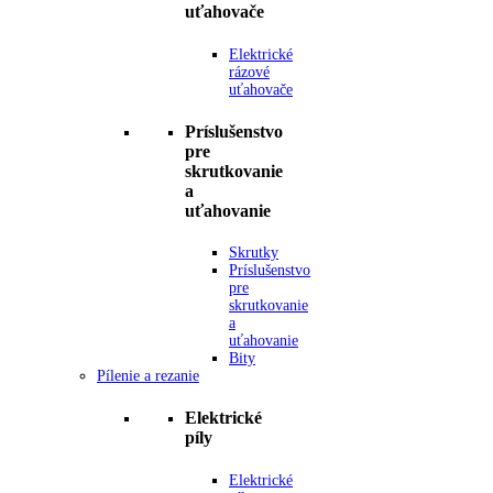
uťahovače
Elektrické
rázové
uťahovače
Príslušenstvo
pre
skrutkovanie
a
uťahovanie
Skrutky
Príslušenstvo
pre
skrutkovanie
a
uťahovanie
Bity
Pílenie a rezanie
Elektrické
píly
Elektrické