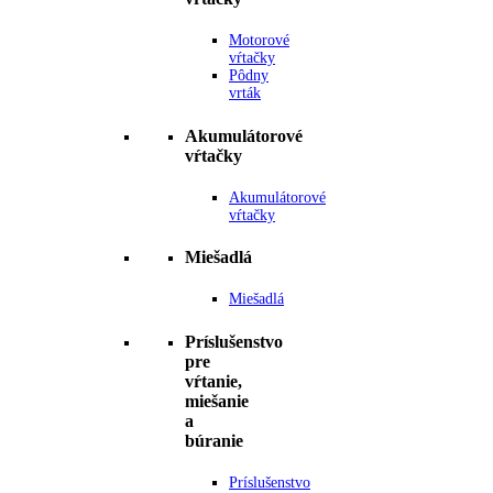
Motorové
vŕtačky
Pôdny
vrták
Akumulátorové
vŕtačky
Akumulátorové
vŕtačky
Miešadlá
Miešadlá
Príslušenstvo
pre
vŕtanie,
miešanie
a
búranie
Príslušenstvo