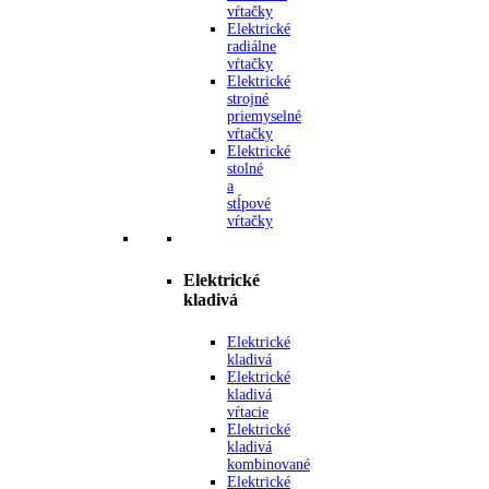
vŕtačky
Elektrické
radiálne
vŕtačky
Elektrické
strojné
priemyselné
vŕtačky
Elektrické
stolné
a
stĺpové
vŕtačky
Elektrické
kladivá
Elektrické
kladivá
Elektrické
kladivá
vŕtacie
Elektrické
kladivá
kombinované
Elektrické