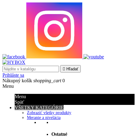

Hľadať
Prihláste sa
Nákupný košík
shopping_cart
0
Menu
Menu
Späť
VŠETKY KATEGÓRIE
Zobraziť všetky produkty
Meranie a nivelácia
Ostatné