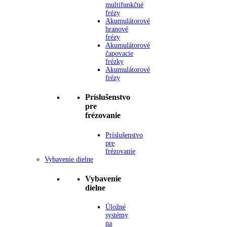
multifunkčné
frézy
Akumulátorové
hranové
frézy
Akumulátorové
čapovacie
frézky
Akumulátorové
frézy
Príslušenstvo
pre
frézovanie
Príslušenstvo
pre
frézovanie
Vybavenie dielne
Vybavenie
dielne
Úložné
systémy
na