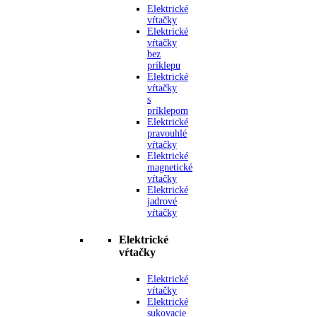
Elektrické
vŕtačky
Elektrické
vŕtačky
bez
príklepu
Elektrické
vŕtačky
s
príklepom
Elektrické
pravouhlé
vŕtačky
Elektrické
magnetické
vŕtačky
Elektrické
jadrové
vŕtačky
Elektrické
vŕtačky
Elektrické
vŕtačky
Elektrické
sukovacie