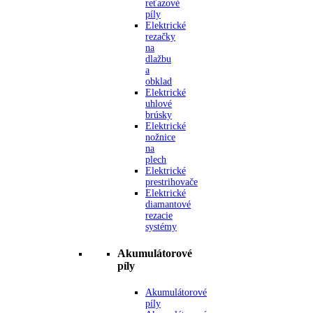
reťazové
píly
Elektrické
rezačky
na
dlažbu
a
obklad
Elektrické
uhlové
brúsky
Elektrické
nožnice
na
plech
Elektrické
prestrihovače
Elektrické
diamantové
rezacie
systémy
Akumulátorové
píly
Akumulátorové
píly