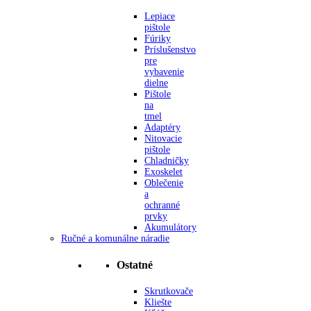
Lepiace
pištole
Fúriky
Príslušenstvo
pre
vybavenie
dielne
Pištole
na
tmel
Adaptéry
Nitovacie
pištole
Chladničky
Exoskelet
Oblečenie
a
ochranné
prvky
Akumulátory
Ručné a komunálne náradie
Ostatné
Skrutkovače
Kliešte