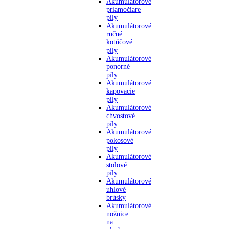
Akumulátorové
priamočiare
píly
Akumulátorové
ručné
kotúčové
píly
Akumulátorové
ponorné
píly
Akumulátorové
kapovacie
píly
Akumulátorové
chvostové
píly
Akumulátorové
pokosové
píly
Akumulátorové
stolové
píly
Akumulátorové
uhlové
brúsky
Akumulátorové
nožnice
na