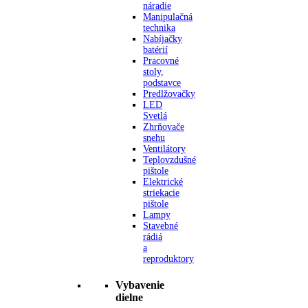
náradie
Manipulačná
technika
Nabíjačky
batérií
Pracovné
stoly,
podstavce
Predlžovačky
LED
Svetlá
Zhrňovače
snehu
Ventilátory
Teplovzdušné
pištole
Elektrické
striekacie
pištole
Lampy
Stavebné
rádiá
a
reproduktory
Vybavenie
dielne