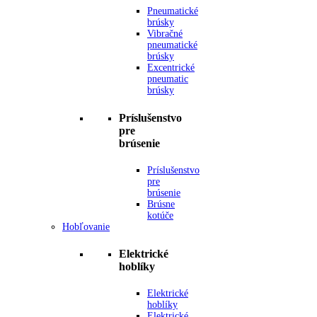
Pneumatické
brúsky
Vibračné
pneumatické
brúsky
Excentrické
pneumatic
brúsky
Príslušenstvo
pre
brúsenie
Príslušenstvo
pre
brúsenie
Brúsne
kotúče
Hobľovanie
Elektrické
hoblíky
Elektrické
hoblíky
Elektrické