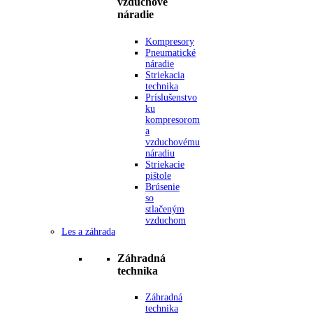
vzduchové
náradie
Kompresory
Pneumatické
náradie
Striekacia
technika
Príslušenstvo
ku
kompresorom
a
vzduchovému
náradiu
Striekacie
pištole
Brúsenie
so
stlačeným
vzduchom
Les a záhrada
Záhradná
technika
Záhradná
technika