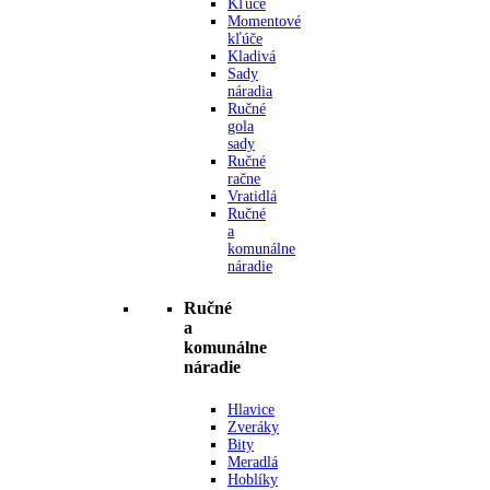
Kľúče
Momentové
kľúče
Kladivá
Sady
náradia
Ručné
gola
sady
Ručné
račne
Vratidlá
Ručné
a
komunálne
náradie
Ručné
a
komunálne
náradie
Hlavice
Zveráky
Bity
Meradlá
Hoblíky