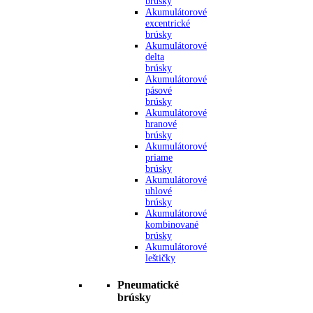
brúsky
Akumulátorové
excentrické
brúsky
Akumulátorové
delta
brúsky
Akumulátorové
pásové
brúsky
Akumulátorové
hranové
brúsky
Akumulátorové
priame
brúsky
Akumulátorové
uhlové
brúsky
Akumulátorové
kombinované
brúsky
Akumulátorové
leštičky
Pneumatické
brúsky