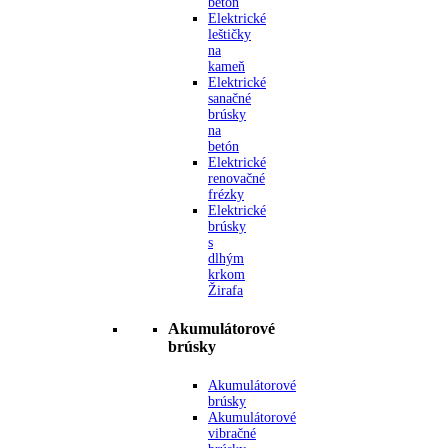
betón
Elektrické
leštičky
na
kameň
Elektrické
sanačné
brúsky
na
betón
Elektrické
renovačné
frézky
Elektrické
brúsky
s
dlhým
krkom
Žirafa
Akumulátorové
brúsky
Akumulátorové
brúsky
Akumulátorové
vibračné