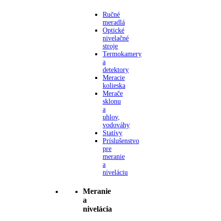
Ručné
meradlá
Optické
nivelačné
stroje
Termokamery
a
detektory
Meracie
kolieska
Merače
sklonu
a
uhlov,
vodováhy
Statívy
Príslušenstvo
pre
meranie
a
niveláciu
Meranie
a
nivelácia