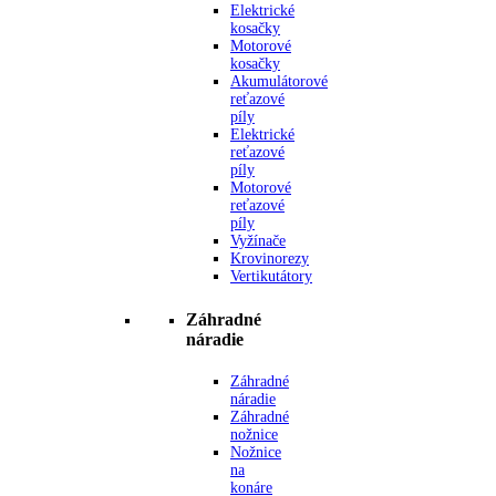
Elektrické
kosačky
Motorové
kosačky
Akumulátorové
reťazové
píly
Elektrické
reťazové
píly
Motorové
reťazové
píly
Vyžínače
Krovinorezy
Vertikutátory
Záhradné
náradie
Záhradné
náradie
Záhradné
nožnice
Nožnice
na
konáre