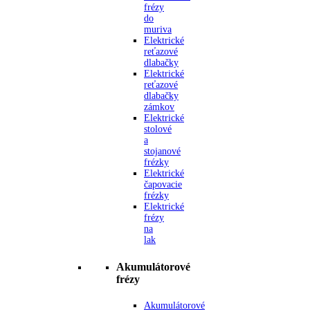
frézy
do
muriva
Elektrické
reťazové
dlabačky
Elektrické
reťazové
dlabačky
zámkov
Elektrické
stolové
a
stojanové
frézky
Elektrické
čapovacie
frézky
Elektrické
frézy
na
lak
Akumulátorové
frézy
Akumulátorové