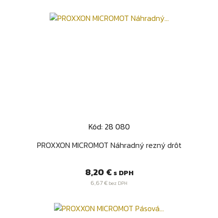
Kód: 28 080
PROXXON MICROMOT Náhradný rezný drôt
Cena
8,20 €
s DPH
6,67 €
bez DPH