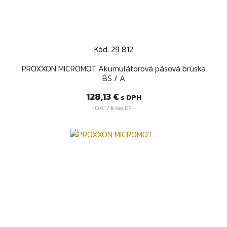
Kód: 29 812
PROXXON MICROMOT Akumulátorová pásová brúska
BS / A
Cena
128,13 €
s DPH
104,17 €
bez DPH