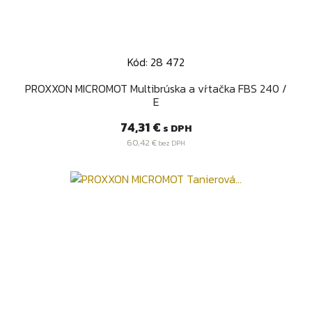
Kód: 28 472
PROXXON MICROMOT Multibrúska a vŕtačka FBS 240 /
E
Cena
74,31 €
s DPH
60,42 €
bez DPH