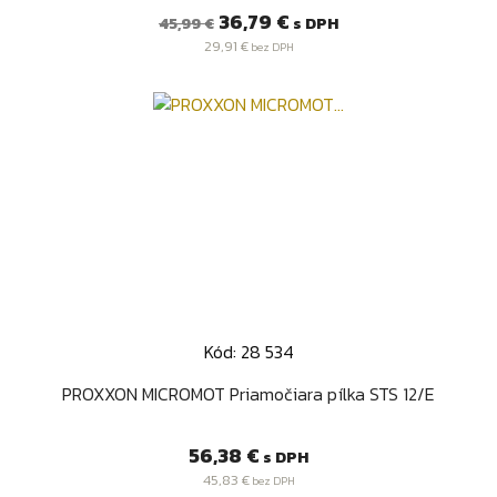
Bežná
Cena
36,79 €
s DPH
45,99 €
cena
29,91 €
bez DPH
Kód: 28 534
PROXXON MICROMOT Priamočiara pílka STS 12/E
Cena
56,38 €
s DPH
45,83 €
bez DPH