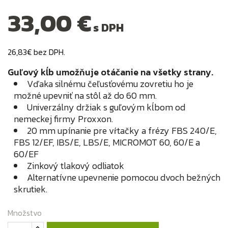
33,00 €
s DPH
26,83€ bez DPH.
Guľový kĺb umožňuje otáčanie na všetky strany.
Vďaka silnému čeľusťovému zovretiu ho je
možné upevniť na stôl až do 60 mm.
Univerzálny držiak s guľovým kĺbom od
nemeckej firmy Proxxon.
20 mm upínanie pre vŕtačky a frézy FBS 240/E,
FBS 12/EF, IBS/E, LBS/E, MICROMOT 60, 60/E a
60/EF
Zinkový tlakový odliatok
Alternatívne upevnenie pomocou dvoch bežných
skrutiek.
Množstvo