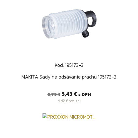
Kód: 195173-3
MAKITA Sady na odsávanie prachu 195173-3
Bežná
Cena
5,43 €
s DPH
6,79 €
cena
4,42 €
bez DPH