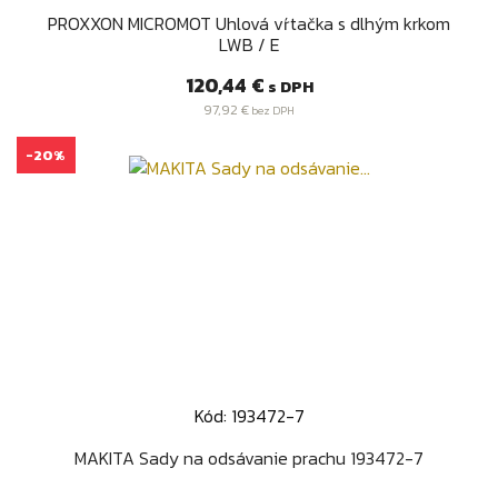
PROXXON MICROMOT Uhlová vŕtačka s dlhým krkom
LWB / E
Cena
120,44 €
s DPH
97,92 €
bez DPH
-20%
Kód: 193472-7
MAKITA Sady na odsávanie prachu 193472-7