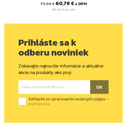
Bežná
Cena
60,79 €
s DPH
75,99 €
cena
49,42 €
bez DPH
Prihláste sa k
odberu noviniek
Získavajte najnovšie informácie a aktuálne
akcie na produkty ako prvý.
Súhlasím so spracovaním osobných údajov -
prehlásenie