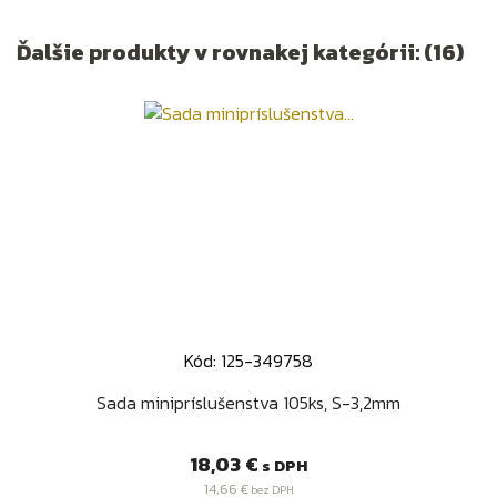
Ďalšie produkty v rovnakej kategórii: (16)
Kód: 125-349758
Sada minipríslušenstva 105ks, S-3,2mm
Cena
18,03 €
s DPH
14,66 €
bez DPH