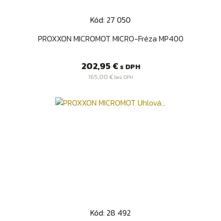
Kód: 27 050
PROXXON MICROMOT MICRO-Fréza MP400
Cena
202,95 €
s DPH
165,00 €
bez DPH
Kód: 28 492