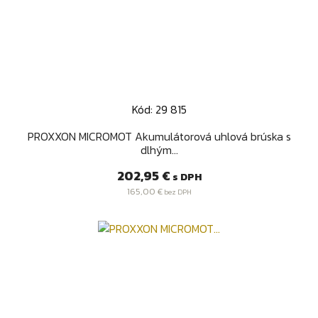
Kód: 29 815
PROXXON MICROMOT Akumulátorová uhlová brúska s
dlhým...
Cena
202,95 €
s DPH
165,00 €
bez DPH