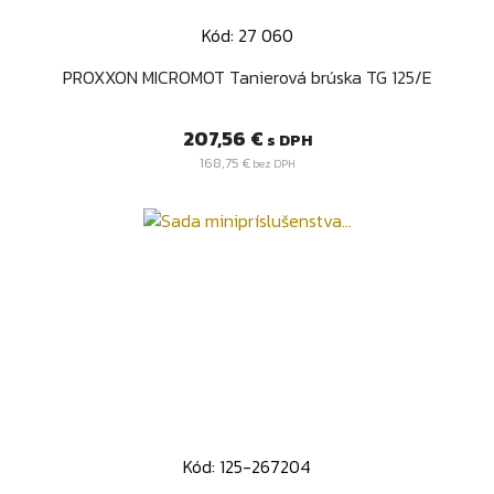
Kód: 27 060
PROXXON MICROMOT Tanierová brúska TG 125/E
Cena
207,56 €
s DPH
168,75 €
bez DPH
Kód: 125-267204