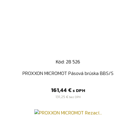
Kód: 28 526
PROXXON MICROMOT Pásová brúska BBS/S
Cena
161,44 €
s DPH
131,25 €
bez DPH