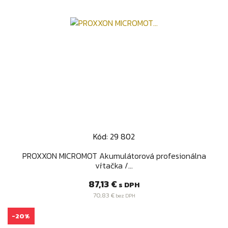
Kód: 29 802
PROXXON MICROMOT Akumulátorová profesionálna
vŕtačka /...
Cena
87,13 €
s DPH
70,83 €
bez DPH
-20%