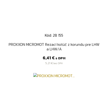
Kód: 28 155
PROXXON MICROMOT Rezací kotúč z korundu pre LHW
a LHW/A
Cena
6,41 €
s DPH
5,21 €
bez DPH