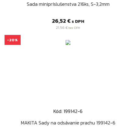
Sada minipríslušenstva 216ks, S-3,2mm
Cena
26,52 €
s DPH
21,56 €
bez DPH
-20%
Kód: 199142-6
MAKITA Sady na odsávanie prachu 199142-6