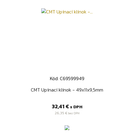
Kód: C69599949
CMT Upínací klínok - 49x11x9,5mm
Cena
32,41 €
s DPH
26,35 €
bez DPH