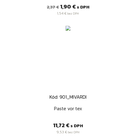
Bežná
Cena
1,90 €
s DPH
2,37 €
cena
1,54 €
bez DPH
Kód: 901_MIVARDI
Paste vor tex
Cena
11,72 €
s DPH
9,53 €
bez DPH