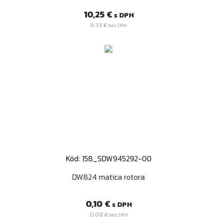
Cena
10,25 €
s DPH
8,33 €
bez DPH
Kód: 158_SDW945292-00
DW824 matica rotora
Cena
0,10 €
s DPH
0,08 €
bez DPH