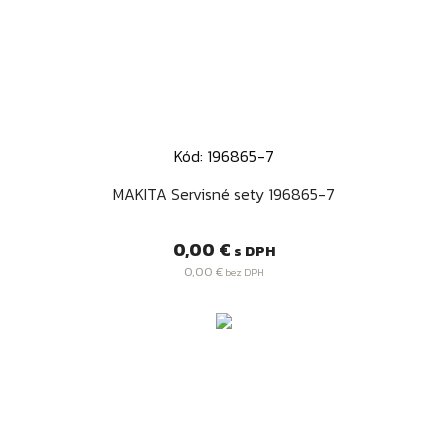
Kód: 196865-7
MAKITA Servisné sety 196865-7
Cena
0,00 €
s DPH
0,00 €
bez DPH