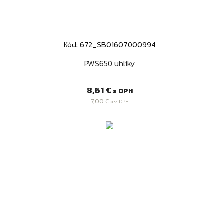
Kód: 672_SBO1607000994
PWS650 uhlíky
Cena
8,61 €
s DPH
7,00 €
bez DPH