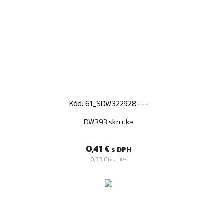
Kód: 61_SDW322928---
DW393 skrutka
Cena
0,41 €
s DPH
0,33 €
bez DPH