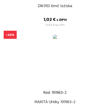
DW393 tlmič ložiska
Cena
1,02 €
s DPH
0,83 €
bez DPH
-20%
Kód: 191963-2
MAKITA Uhlíky 191963-2