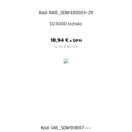
Kód: 888_SDW330003-29
D24000 ložisko
Cena
18,94 €
s DPH
15,40 €
bez DPH
Kód: 148_SDW911897---