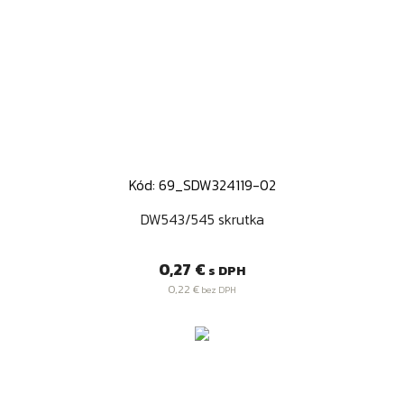
Kód: 69_SDW324119-02
DW543/545 skrutka
Cena
0,27 €
s DPH
0,22 €
bez DPH