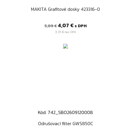
MAKITA Grafitové dosky 423316-0
Bežná
Cena
4,07 €
s DPH
5,09 €
cena
3,31 €
bez DPH
Kód: 742_SBO2609120008
Odrušovací filter GWS850C