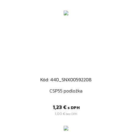
Kód: 440_SNX00592208
CSP55 podložka
Cena
1,23 €
s DPH
1,00 €
bez DPH