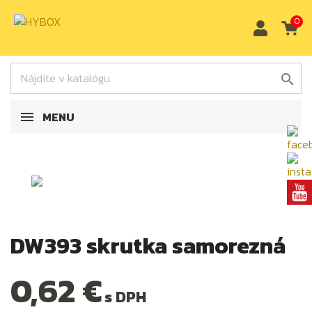
0

MENU
DW393 skrutka samorezná
0,62 €
s DPH