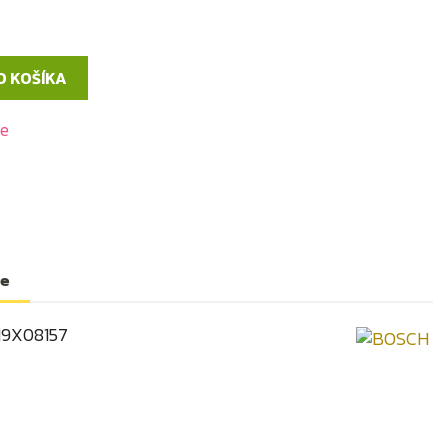
O KOŠÍKA
de
te
19X08157