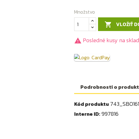
Množstvo
VLOŽIŤ D

Posledné kusy na skla

Podrobnosti o produk
743_SBO16
Kód produktu
997816
Interne ID: