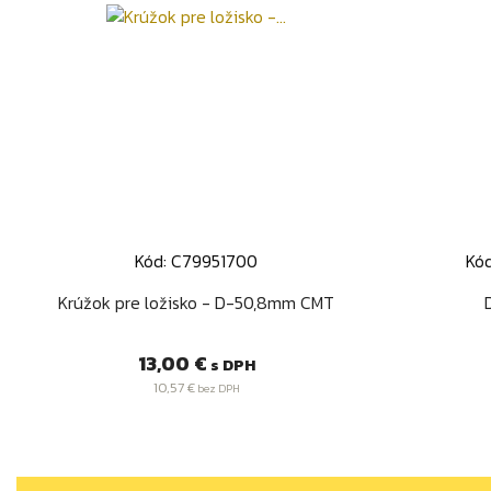
Kód: C79951700
Kó
Rýchly náhľad

Krúžok pre ložisko - D-50,8mm CMT
Cena
13,00 €
s DPH
10,57 €
bez DPH