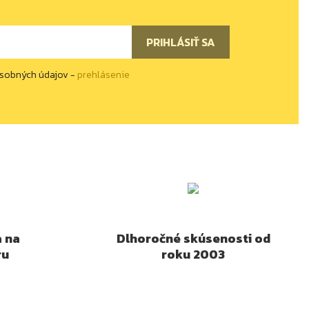
osobných údajov -
prehlásenie
a na
Dlhoročné skúsenosti od
ru
roku 2003