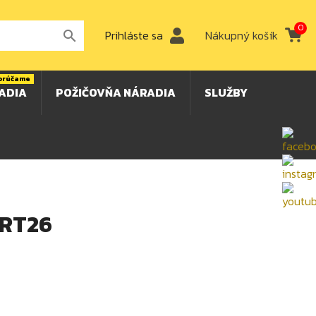
0
Prihláste sa
Nákupný košík

orúčame
ADIA
POŽIČOVŇA NÁRADIA
SLUŽBY
ART26