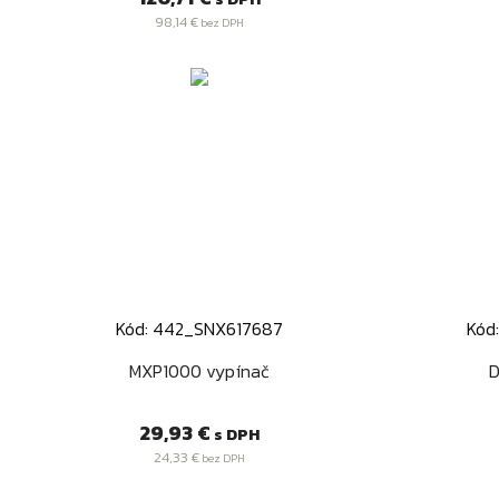
98,14 €
bez DPH
Kód: 442_SNX617687
Kód
Rýchly náhľad

MXP1000 vypínač
D
Cena
29,93 €
s DPH
24,33 €
bez DPH