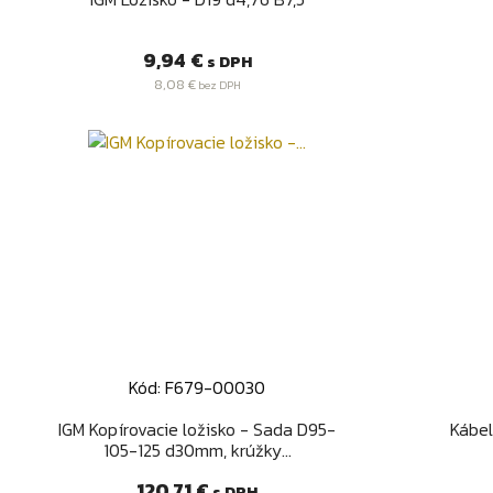
Cena
9,94 €
s DPH
8,08 €
bez DPH
Kód: F679-00030
Rýchly náhľad

IGM Kopírovacie ložisko - Sada D95-
Kábe
105-125 d30mm, krúžky...
Cena
120,71 €
s DPH