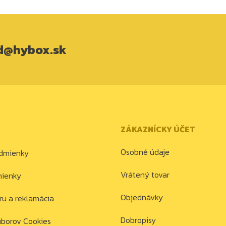
d@hybox.sk
ZÁKAZNÍCKY ÚČET
Osobné údaje
dmienky
Vrátený tovar
mienky
Objednávky
ru a reklamácia
Dobropisy
úborov Cookies