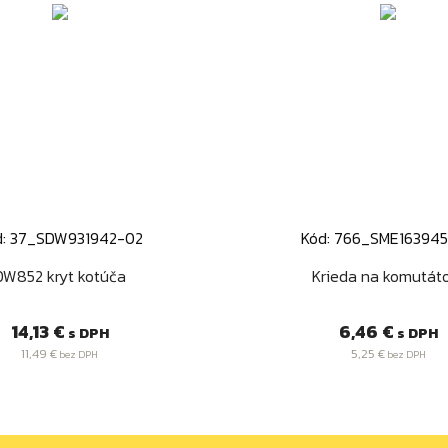
d: 37_SDW931942-02
Kód: 766_SME16394
Rýchly náhľad
Rýchly náhľa


DW852 kryt kotúča
Krieda na komutát
Cena
Cena
14,13 €
6,46 €
s DPH
s DPH
11,49 €
5,25 €
bez DPH
bez DPH