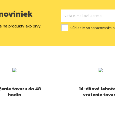
 noviniek
e na produkty ako prvý.
Súhlasím so spracovaním 
enie tovaru do 48
14-dňová lehot
hodín
vrátenie tova