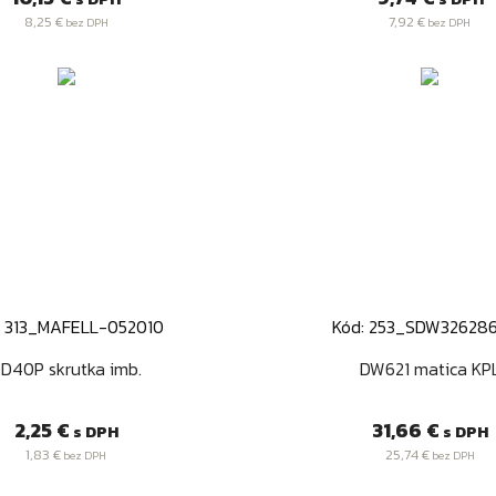
8,25 €
7,92 €
bez DPH
bez DPH
: 313_MAFELL-052010
Kód: 253_SDW32628
Rýchly náhľad
Rýchly náhľa


D40P skrutka imb.
DW621 matica KP
Cena
Cena
2,25 €
31,66 €
s DPH
s DPH
1,83 €
25,74 €
bez DPH
bez DPH