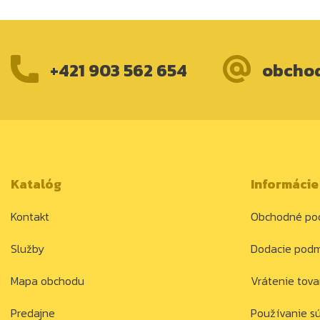
+421 903 562 654
obcho
Katalóg
Informácie
Kontakt
Obchodné po
Služby
Dodacie pod
Mapa obchodu
Vrátenie tova
Predajne
Používanie s