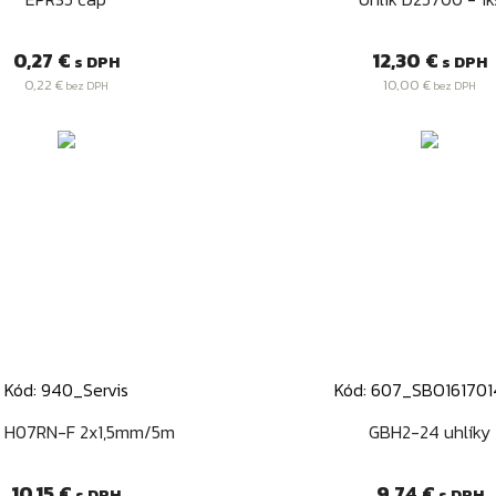
Cena
Cena
0,27 €
12,30 €
s DPH
s DPH
0,22 €
10,00 €
bez DPH
bez DPH
Kód: 940_Servis
Kód: 607_SBO161701
Rýchly náhľad
Rýchly náhľa


l H07RN-F 2x1,5mm/5m
GBH2-24 uhlíky
Cena
Cena
10,15 €
9,74 €
s DPH
s DPH