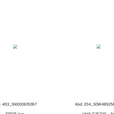
d: 403_SNX00615087
Kód: 204_SDW48925
Rýchly náhľad
Rýchly náhľa


EPR35 čap
Uhlík D25700 - 1k