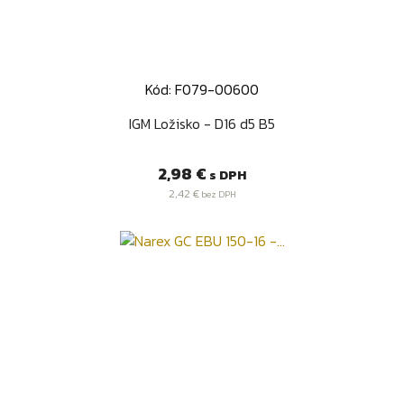
Kód: F079-00600
IGM Ložisko - D16 d5 B5
Cena
2,98 €
s DPH
2,42 €
bez DPH