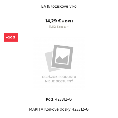
EV16 ložiskové viko
Cena
14,29 €
s DPH
11,62 €
bez DPH
-20%
Kód: 423312-8
MAKITA Korkové dosky 423312-8