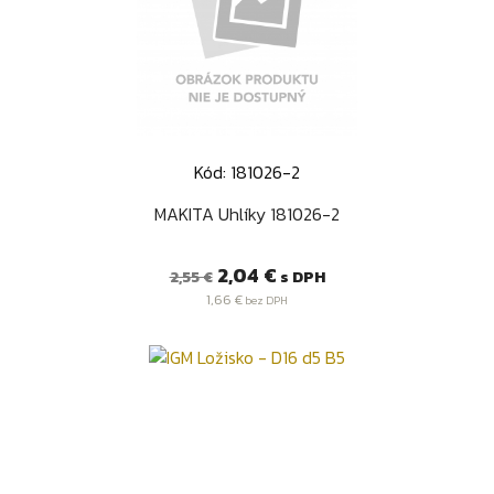
Kód: 181026-2
MAKITA Uhlíky 181026-2
Bežná
Cena
2,04 €
s DPH
2,55 €
cena
1,66 €
bez DPH