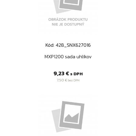
Kód: 428_SNX627016
MXP1200 sada uhlíkov
Cena
9,23 €
s DPH
7,50 €
bez DPH