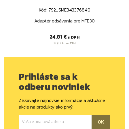
Kód: 792_SME343376840
Adaptér odsávania pre MFE30
Cena
24,81 €
s DPH
20,17 €
bez DPH
Prihláste sa k
odberu noviniek
Získavajte najnovšie informácie a aktuálne
akcie na produkty ako prvý.