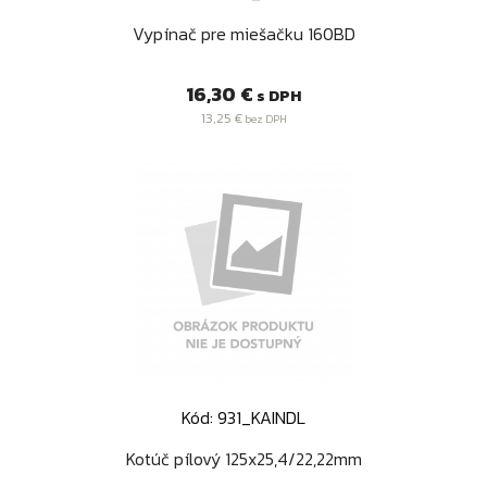
Vypínač pre miešačku 160BD
Cena
16,30 €
s DPH
13,25 €
bez DPH
Kód: 931_KAINDL
Kotúč pílový 125x25,4/22,22mm