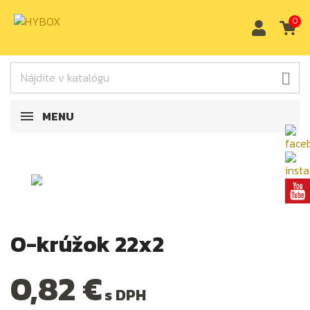
0

MENU
O-krúžok 22x2
0,82 €
s DPH