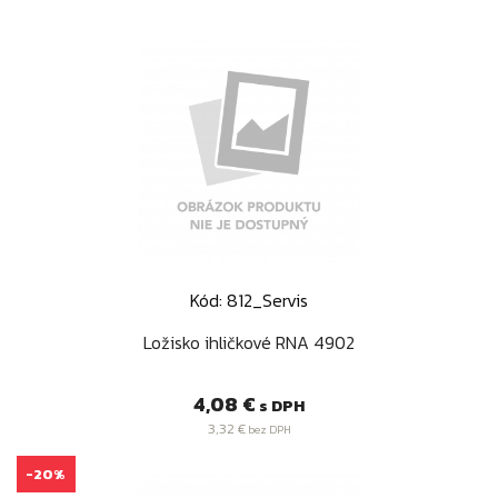
Kód: 812_Servis
Ložisko ihličkové RNA 4902
Cena
4,08 €
s DPH
3,32 €
bez DPH
-20%