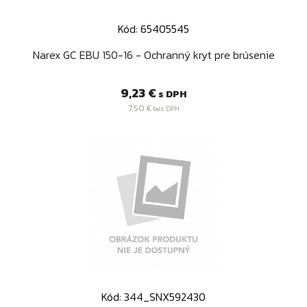
Kód: 65405545
Narex GC EBU 150-16 - Ochranný kryt pre brúsenie
Cena
9,23 €
s DPH
7,50 €
bez DPH
Kód: 344_SNX592430