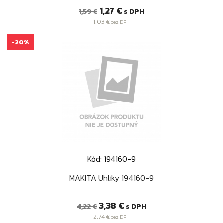
Bežná
Cena
1,27 €
s DPH
1,59 €
cena
1,03 €
bez DPH
-20%
Kód: 194160-9
MAKITA Uhlíky 194160-9
Bežná
Cena
3,38 €
s DPH
4,22 €
cena
2,74 €
bez DPH