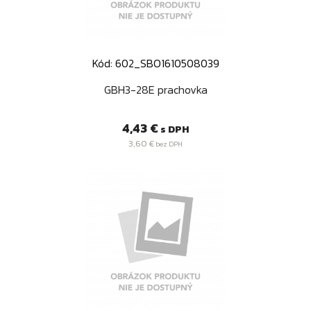
Kód: 602_SBO1610508039
GBH3-28E prachovka
Cena
4,43 €
s DPH
3,60 €
bez DPH