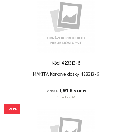
Kód: 423313-6
MAKITA Korkové dosky 423313-6
Bežná
Cena
1,91 €
s DPH
2,39 €
cena
1,55 €
bez DPH
-20%