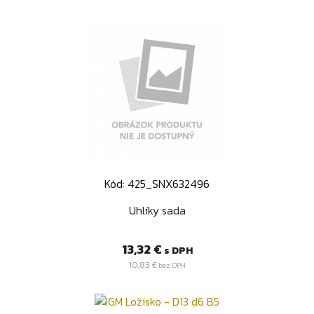
Kód: 425_SNX632496
Uhlíky sada
Cena
13,32 €
s DPH
10,83 €
bez DPH