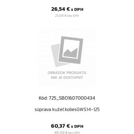
Cena
26,54 €
s DPH
21,58 €
bez DPH
Kód: 725_SBO1607000434
súprava kužeľ.koliesGWS14-125
Cena
60,37 €
s DPH
49,08 €
bez DPH