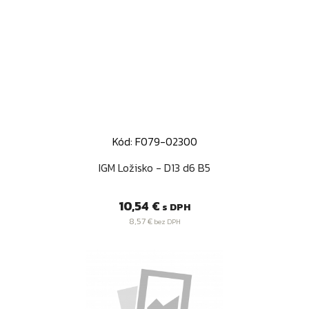
Kód: F079-02300
IGM Ložisko - D13 d6 B5
Cena
10,54 €
s DPH
8,57 €
bez DPH