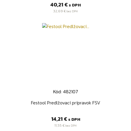
Cena
40,21 €
s DPH
32,69 €
bez DPH
Kód: 482107
Festool Predlžovací prípravok FSV
Cena
14,21 €
s DPH
11,55 €
bez DPH