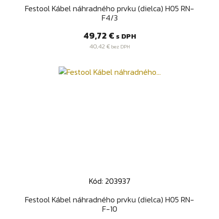
Festool Kábel náhradného prvku (dielca) H05 RN-
F4/3
Cena
49,72 €
s DPH
40,42 €
bez DPH
Kód: 203937
Festool Kábel náhradného prvku (dielca) H05 RN-
F-10