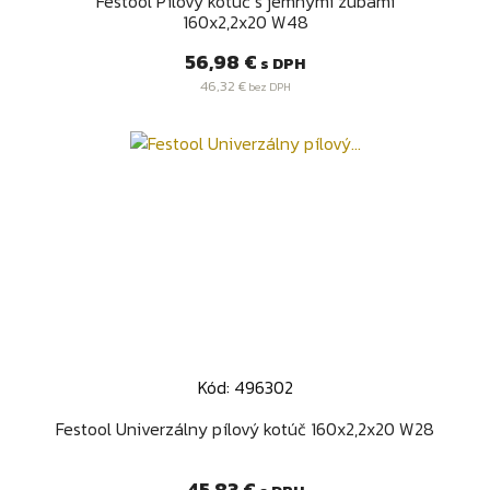
Festool Pílový kotúč s jemnými zubami
160x2,2x20 W48
Cena
56,98 €
s DPH
46,32 €
bez DPH
Kód: 496302
Festool Univerzálny pílový kotúč 160x2,2x20 W28
Cena
45,83 €