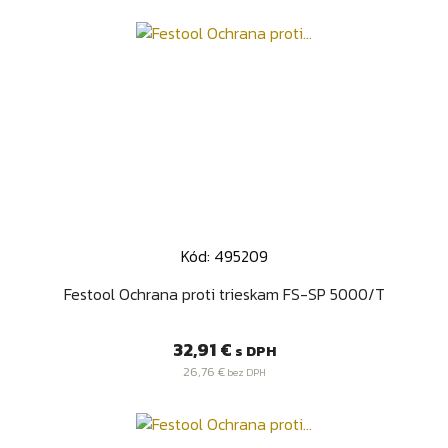
Kód: 495209
Festool Ochrana proti trieskam FS-SP 5000/T
Cena
32,91 €
s DPH
26,76 €
bez DPH