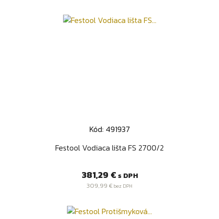
Kód: 491937
Festool Vodiaca lišta FS 2700/2
Cena
381,29 €
s DPH
309,99 €
bez DPH