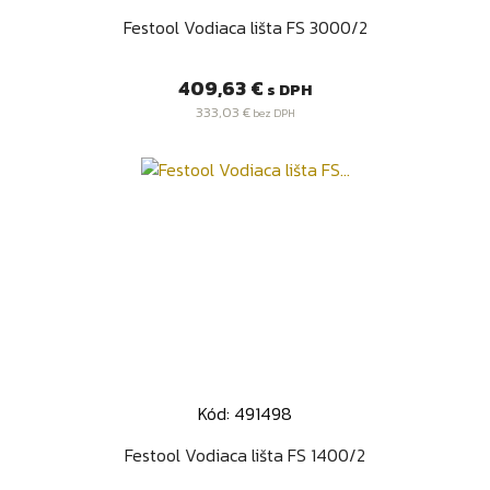
Festool Vodiaca lišta FS 3000/2
Cena
409,63 €
s DPH
333,03 €
bez DPH
Kód: 491498
Festool Vodiaca lišta FS 1400/2