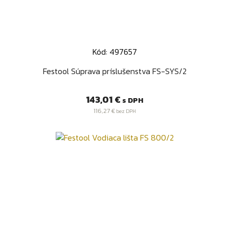
Kód: 497657
Festool Súprava príslušenstva FS-SYS/2
Cena
143,01 €
s DPH
116,27 €
bez DPH