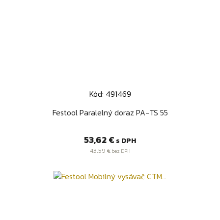
Kód: 491469
Festool Paralelný doraz PA-TS 55
Cena
53,62 €
s DPH
43,59 €
bez DPH