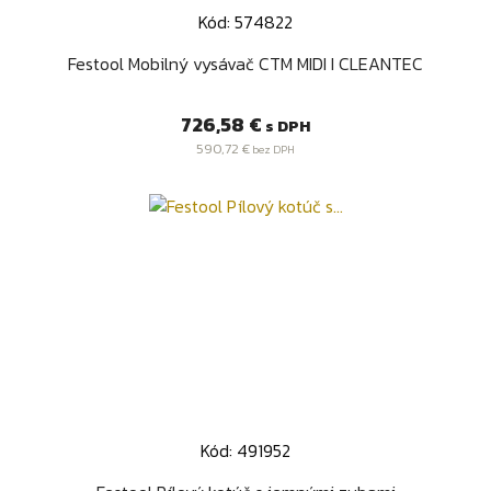
Kód: 574822
Festool Mobilný vysávač CTM MIDI I CLEANTEC
Cena
726,58 €
s DPH
590,72 €
bez DPH
Kód: 491952