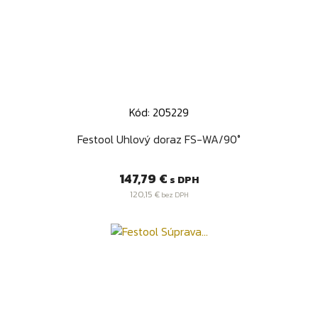
Kód: 205229
Festool Uhlový doraz FS-WA/90°
Cena
147,79 €
s DPH
120,15 €
bez DPH