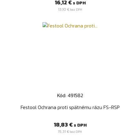
Cena
16,12 €
s DPH
13,10 €
bez DPH
Kód: 491582
Festool Ochrana proti spätnému rázu FS-RSP
Cena
18,83 €
s DPH
15,31 €
bez DPH