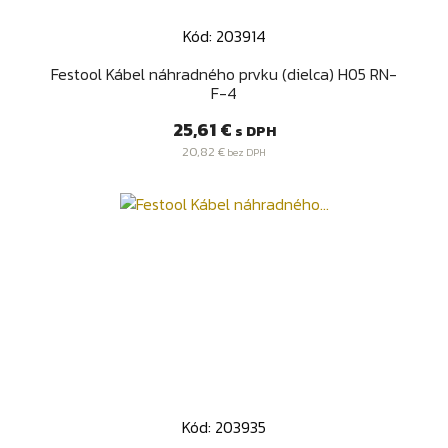
Kód: 203914
Festool Kábel náhradného prvku (dielca) H05 RN-
F-4
Cena
25,61 €
s DPH
20,82 €
bez DPH
Kód: 203935