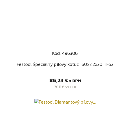
Kód: 496306
Festool Špeciálny pílový kotúč 160x2,2x20 TF52
Cena
86,24 €
s DPH
70,11 €
bez DPH