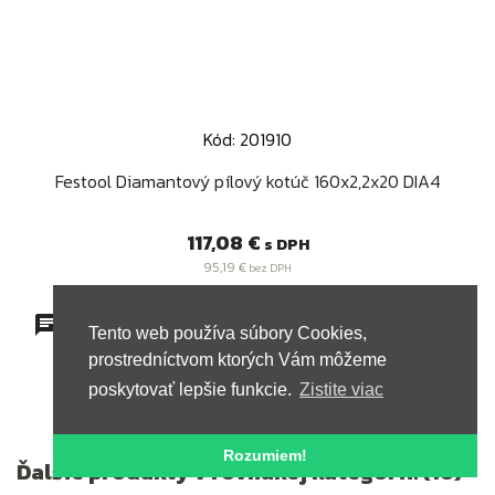
Kód: 201910
Festool Diamantový pílový kotúč 160x2,2x20 DIA4
Cena
117,08 €
s DPH
95,19 €
bez DPH
Komentáre (0)
Tento web používa súbory Cookies,
prostredníctvom ktorých Vám môžeme
poskytovať lepšie funkcie.
Zistite viac
Rozumiem!
Ďalšie produkty v rovnakej kategórii: (16)