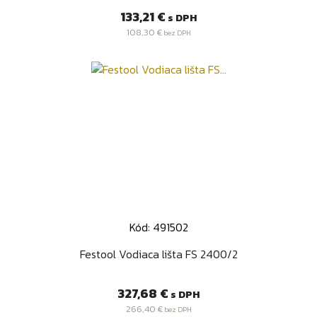
Cena
133,21 €
s DPH
108,30 €
bez DPH
Kód: 491502
Festool Vodiaca lišta FS 2400/2
Cena
327,68 €
s DPH
266,40 €
bez DPH