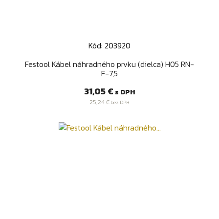
Kód: 203920
Festool Kábel náhradného prvku (dielca) H05 RN-
F-7,5
Cena
31,05 €
s DPH
25,24 €
bez DPH