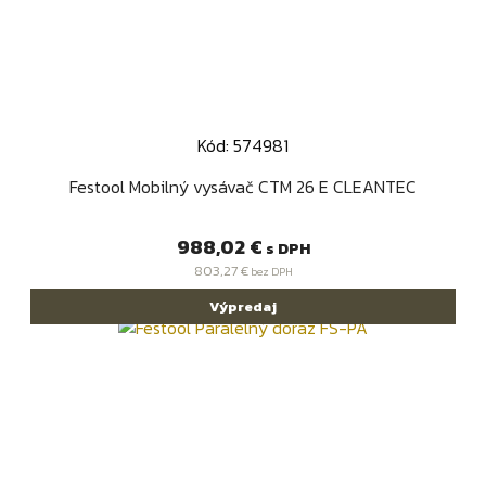
Kód: 574981
Festool Mobilný vysávač CTM 26 E CLEANTEC
Cena
988,02 €
s DPH
803,27 €
bez DPH
Výpredaj