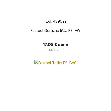
Kód: 489022
Festool Odrazná lišta FS-AW
Cena
17,05 €
s DPH
13,86 €
bez DPH