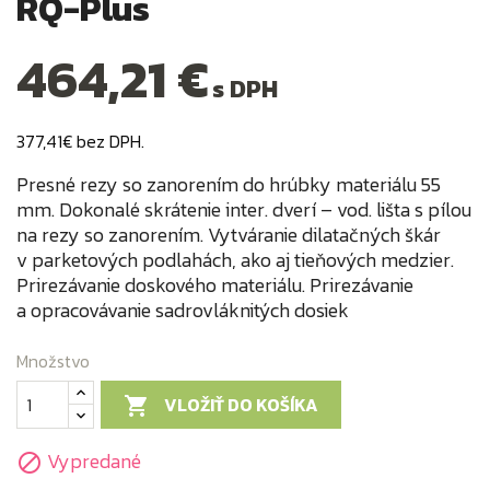
RQ-Plus
464,21 €
s DPH
377,41€ bez DPH.
Presné rezy so zanorením do hrúbky materiálu 55
mm. Dokonalé skrátenie inter. dverí – vod. lišta s pílou
na rezy so zanorením. Vytváranie dilatačných škár
v parketových podlahách, ako aj tieňových medzier.
Prirezávanie doskového materiálu. Prirezávanie
a opracovávanie sadrovláknitých dosiek
Množstvo
VLOŽIŤ DO KOŠÍKA

Vypredané
