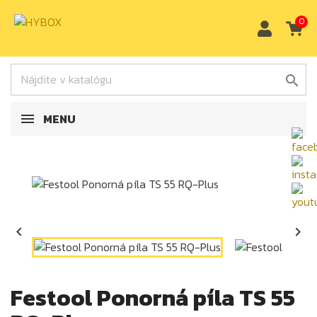
0

MENU


Festool Ponorná píla TS 55