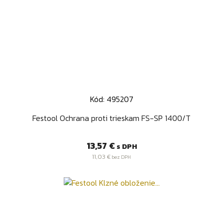
Kód: 495207
Festool Ochrana proti trieskam FS-SP 1400/T
Cena
13,57 €
s DPH
11,03 €
bez DPH