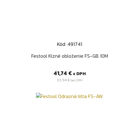
Kód: 491741
Festool Klzné obloženie FS-GB 10M
Cena
41,74 €
s DPH
33,94 €
bez DPH