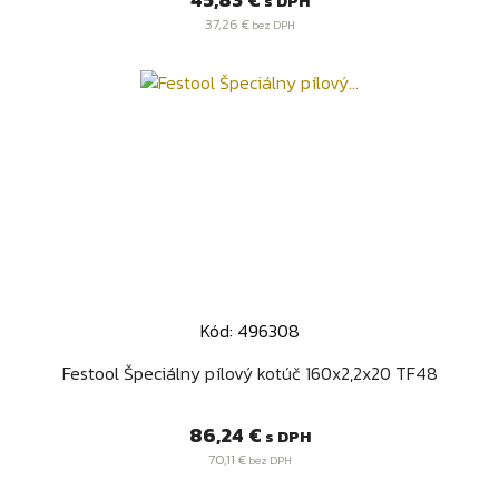
s DPH
37,26 €
bez DPH
Kód: 496308
Festool Špeciálny pílový kotúč 160x2,2x20 TF48
Cena
86,24 €
s DPH
70,11 €
bez DPH