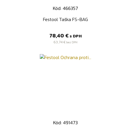
Kód: 466357
Festool Taška FS-BAG
Cena
78,40 €
s DPH
63,74 €
bez DPH
Kód: 491473