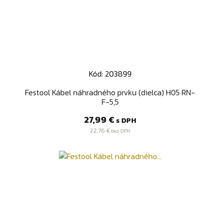
Kód: 203899
Festool Kábel náhradného prvku (dielca) H05 RN-
F-5,5
Cena
27,99 €
s DPH
22,76 €
bez DPH