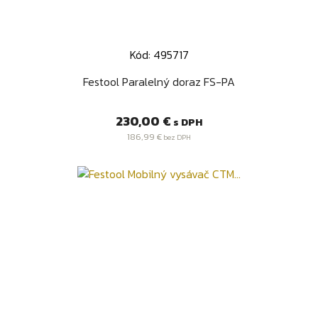
Kód: 495717
Festool Paralelný doraz FS-PA
Cena
230,00 €
s DPH
186,99 €
bez DPH