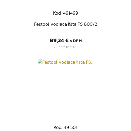
Kód: 491499
Festool Vodiaca lišta FS 800/2
Cena
89,24 €
s DPH
72,55 €
bez DPH
Kód: 491501