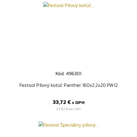
Kód: 496301
Festool Pílový kotúč Panther 160x2,2x20 PW12
Cena
33,72 €
s DPH
27,42 €
bez DPH