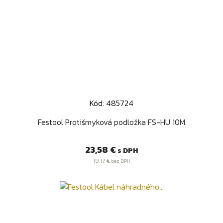
Kód: 485724
Festool Protišmyková podložka FS-HU 10M
Cena
23,58 €
s DPH
19,17 €
bez DPH